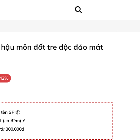
h hậu môn đốt tre độc đáo mát
-42%
 tên SP 📦
út (cả đêm) ⚡
 từ 300.000đ