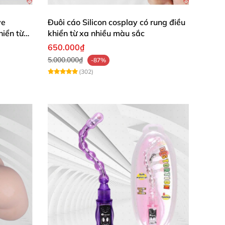
đồng tính
mà bất kỳ cặp đôi nào muốn tìm
ve
Đuôi cáo Silicon cosplay có rung điều
hiển từ
khiển từ xa nhiều màu sắc
n dạo đầu
,
sẽ giúp cho “cuộc yêu” cả hai thêm
650.000₫
5.000.000₫
-87%
(302)
nh đốt tre (HM07H)
ên trong
và tận hưởng cực khoái.
 thật khô bằng khăn mềm.