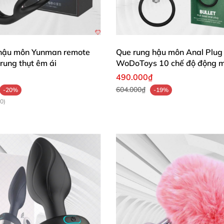
hậu môn Yunman remote
Que rung hậu môn Anal Plug
 rung thụt êm ái
WoDoToys 10 chế độ động 
490.000₫
604.000₫
-20%
-19%
0)