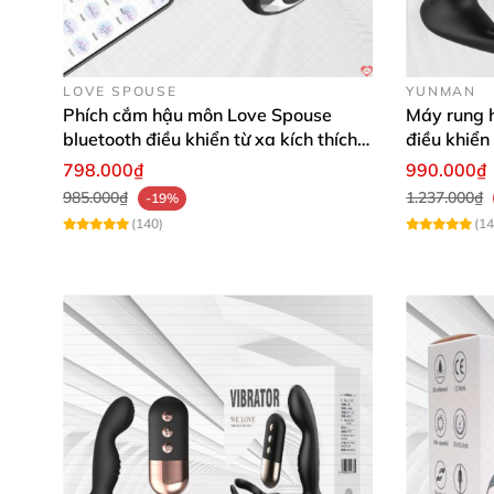
LOVE SPOUSE
YUNMAN
Phích cắm hậu môn Love Spouse
Máy rung 
bluetooth điều khiển từ xa kích thích
điều khiển
tiện lợi
798.000₫
990.000₫
985.000₫
1.237.000₫
-19%
(140)
(14