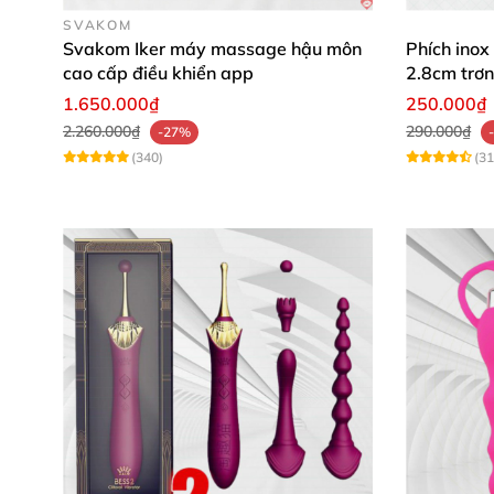
SVAKOM
Dụng cụ kích thích hậu môn (HM07H) không c
Svakom Iker máy massage hậu môn
Phích inox
cao cấp điều khiển app
2.8cm trơn
kiếm niềm vui từ tình dục “cửa sau” đều
có th
1.650.000₫
250.000₫
táo bạo
và thăng hoa gấp bội lần.
2.260.000₫
290.000₫
-27%
(340)
(31
Hướng dẫn sử dụng
, vệ sinh
và bảo 
Hướng dẫn sử dụng:
– Thụt rửa thật sạch
sẽ bên trong hậu môn.
– Bôi 1 lượng gel bôi trơn gốc nước vừa đủ lê
Hướng dẫn vệ sinh
, bảo quản:
– Vệ sinh sạch
sẽ sản phẩm bằng dung dịch x
– Bảo quản nơi khô thoáng
, ít bụi
, tránh nhiệ