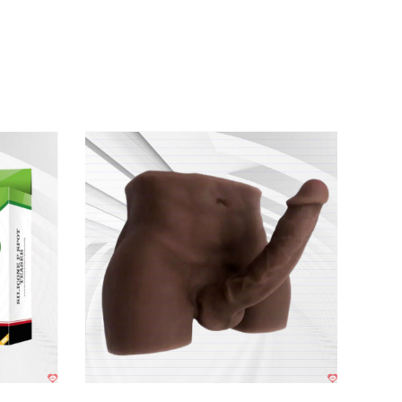
(HM07H)
ên khối có đặc tính mềm dẻo dai
và vô cùng
n
sẽ mang tới cảm giác êm ái
, dễ chịu chứ