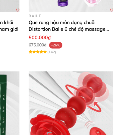
ệnh tình dục.
BAILE
n khối
Que rung hậu môn dạng chuỗi
 nam giới
Distortion Baile 6 chế độ massage
mạnh mẽ kích thích
500.000₫
675.000₫
-26%
(142)