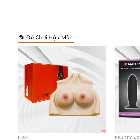
– Chiều dài sản phẩm: 23.5cm
Rung: Không
📂 Đồ Chơi Hậu Môn
Chống thấm nước: Tốt
Thương hiệu: Faak
Xuất xứ: HongKong
Mô tả cấu tạo
và công dụng Dụng cụ
Dụng cụ kích thích hậu môn mô phỏng hình 
lành tính
với làn da nhạy cảm
. Do đó
, khi dùn
JIUAI
PRETTY L