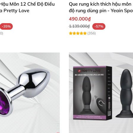
Hậu Môn 12 Chế Độ Điều
Que rung kích thích hậu môn
a Pretty Love
độ rung dùng pin - Yeain Spo
thấm nước
tuyệt đối
, giúp bạn thỏa sức trải nghiệm
các cự
490.000₫
tắm
. Việc thay đổi không gian thủ dâm
cũng là 1 bí quyế
1.139.000₫
-35%
-57%
0)
(356)
 môn HM07H là thiết kế siêu gân
,
những vòng gân lồi lõ
hỉ giúp tạo sự nổi bật về hình dáng cho sextoy
mà còn giú
sướng ngất ngây cho
các bạn nam đồng tính.
ới đầu khấc dương vật
, trơn nhẵn
và mềm mại
sẽ giúp b
 phần nào trong việc nông rộng lỗ hậu
nhưng bạn
cũng đ
 4.6cm
. Đây là đường kính vừa vặn
với nhiều kích thước 
t tre (HM07H) còn có thiết kế thêm phần đế dạng hít tư
 nhiều cực khoái
. Hoặc bạn
cũng
có thể đặt sextoy lên
cá