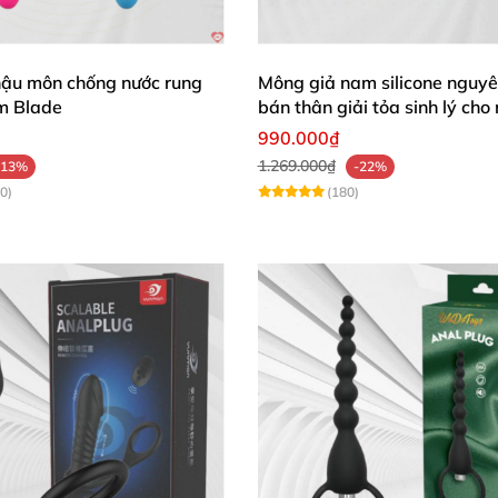
hích hậu môn (HM07H)
với người khác
để tránh lây nhiễm b
hậu môn chống nước rung
Mông giả nam silicone nguyê
m Blade
bán thân giải tỏa sinh lý cho
990.000₫
1.269.000₫
-13%
-22%
0)
(180)