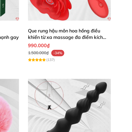
Que rung hậu môn hoa hồng điều
mạnh gay
khiển từ xa massage đa điểm kích
thích
990.000₫
1.500.000₫
-34%
(137)