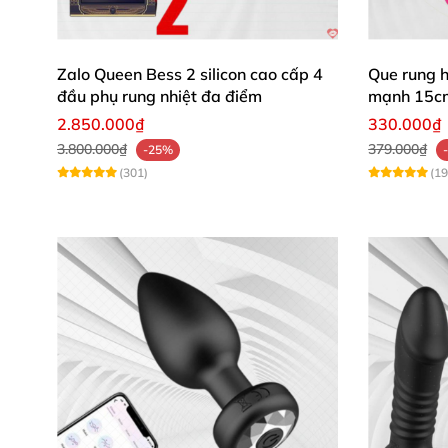
Lưu ý: Không sử dụng chung dụng cụ kích t
Zalo Queen Bess 2 silicon cao cấp 4
Que rung 
đầu phụ rung nhiệt đa điểm
mạnh 15c
2.850.000₫
330.000₫
3.800.000₫
379.000₫
-25%
(301)
(19