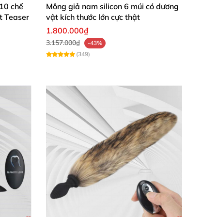
 10 chế
Mông giả nam silicon 6 múi có dương
t Teaser
vật kích thước lớn cực thật
c khoái táo bạo hơn ở trong
các môi trường
1.800.000₫
t giúp bạn khám phá ra nhiều cực khoái tình
3.157.000₫
-43%
(349)
m gợn sóng giống hệt
các đốt tre bao phủ gần
p gia tăng ma sát bên trong lỗ hậu
, chạm đến
ạn dễ dàng đút sextoy vào hậu môn
. Kích
ừng lo lắng
sẽ
quá sức chịu đựng vì đường
lỗ hậu nên bạn hoàn toàn yên tâm không đau
ờng
, giúp người dùng yên tâm hơn khi đút sản
c bề mặt phẳng
để thay đổi tư thế thủ dâm