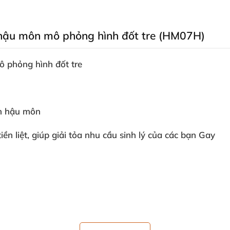
ch hậu môn mô phỏng hình đốt tre (HM07H)
ô phỏng hình đốt tre
ch hậu môn
iền liệt
, giúp giải tỏa nhu cầu sinh lý
của
các bạn Gay
 3.9cm