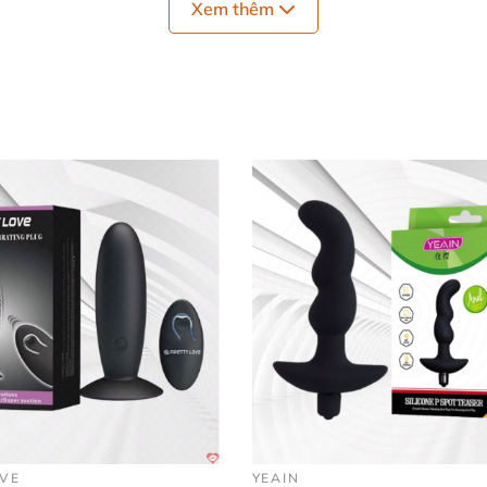
Xem thêm
 kích thích hậu môn mô phỏng hình đốt tre 
đốt tre (HM07H)
được cấu tạo từ chất liệu nhựa PVC nguy
g dụng cụ kích thích lên tuyến tiền liệt bên trong hậu mô
OVE
YEAIN