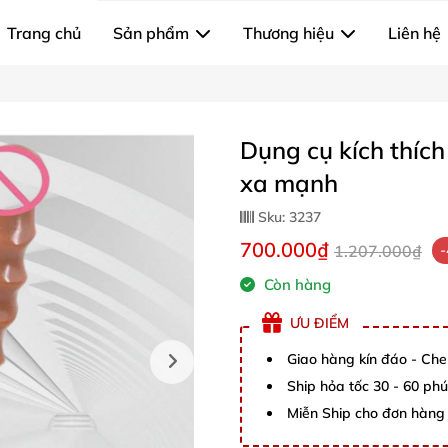
Trang chủ
Sản phẩm
Thương hiệu
Liên hệ
Dụng cụ kích thíc
xa mạnh
Sku:
3237
700.000₫
1.207.000₫
Còn hàng
ƯU ĐIỂM
Giao hàng kín đáo - Che
Ship hỏa tốc 30 - 60 ph
Miễn Ship cho đơn hàng