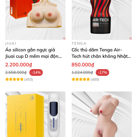
JIUAI
TENGA
Áo silicon gắn ngực giả
Cốc thủ dâm Tenga Air-
Jiuai cup D mềm mại độn
Tech hút chân không Nhật
ngực tự nhiên cho nam
Bản, silicone an toàn
2.200.000₫
850.000₫
2.558.000₫
1.024.000₫
-14%
-17%
(493)
(489)