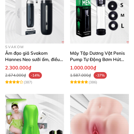
SVAKOM
Âm đạo giả Svakom
Máy Tập Dương Vật Penis
Hannes Neo sưởi ấm, điều
Pump Tự Động Bơm Hút
khiển app thông minh
Kích Thước Lớn
2.300.000₫
1.000.000₫
2.674.000₫
1.587.000₫
-14%
-37%
(387)
(386)