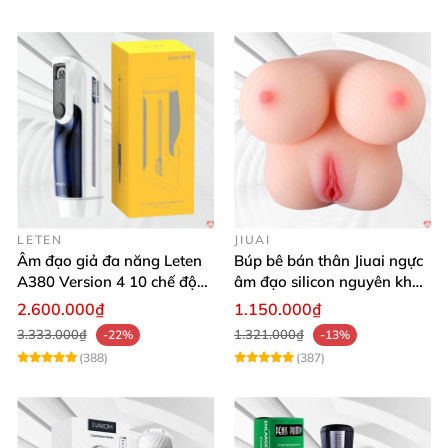
LETEN
JIUAI
Âm đạo giả đa năng Leten
Búp bê bán thân Jiuai ngực
A380 Version 4 10 chế độ
âm đạo silicon nguyên khối
bú mút sục
cao cấp
2.600.000₫
1.150.000₫
3.333.000₫
1.321.000₫
-22%
-13%
(388)
(387)