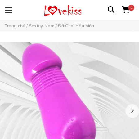
0
Trang chủ
/
Sextoy Nam
/
Đồ Chơi Hậu Môn