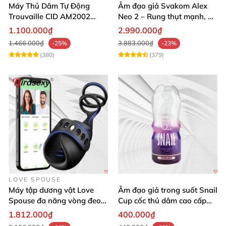
Máy Thủ Dâm Tự Động
Âm đạo giả Svakom Alex
Trouvaille CID AM2002
Neo 2 – Rung thụt mạnh, đa
Mạnh Mẽ Dễ Lên Đỉnh
năng, cải tiến mới
1.100.000₫
2.990.000₫
1.466.000₫
3.883.000₫
-25%
-23%
(380)
(379)
LOVE SPOUSE
Máy tập dương vật Love
Âm đạo giả trong suốt Snail
Spouse đa năng vòng đeo
Cup cốc thủ dâm cao cấp
điều khiển qua app tiện lợi
nam giới
1.812.000₫
400.000₫