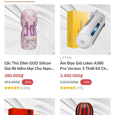
LETEN
Cốc Thủ Dâm GOD Silicon
Âm Đạo Giả Leten A380
Giá Rẻ Mềm Mại Cho Nam
Pro Version 3 Thiết Kế Chân
Giới
Thực
280.000₫
2.450.000₫
431.000₫
3.223.000₫
-35%
-24%
(1,905)
(779)