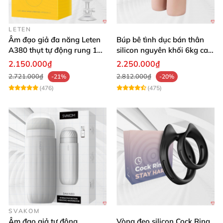
LETEN
Âm đạo giả đa năng Leten
Búp bê tình dục bán thân
A380 thụt tự động rung 10
silicon nguyên khối 6kg cao
chế độ
cấp giá rẻ
2.150.000₫
2.250.000₫
2.721.000₫
2.812.000₫
-21%
-20%
(476)
(475)
SVAKOM
Âm đạo giả tự động
Vòng đeo silicon Cock Ring