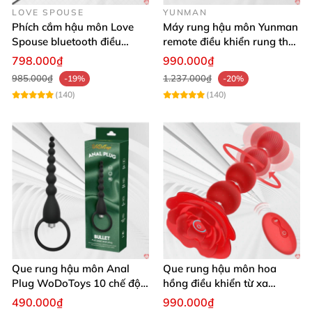
LOVE SPOUSE
YUNMAN
Phích cắm hậu môn Love
Máy rung hậu môn Yunman
Lưu ý: Dụng cụ kích thích hậu môn
cũng là một món
Spouse bluetooth điều
remote điều khiển rung thụt
đồ cá nhân
. Do đó
, không nên dùng chung
với người
khiển từ xa kích thích tiện
êm ái
798.000₫
990.000₫
khác
để tránh lây nhiễm
các mầm bệnh tình dục.
lợi
985.000₫
1.237.000₫
-19%
-20%
(140)
(140)
Que rung hậu môn Anal
Que rung hậu môn hoa
Plug WoDoToys 10 chế độ
hồng điều khiển từ xa
động mạnh gay
massage đa điểm kích thích
490.000₫
990.000₫