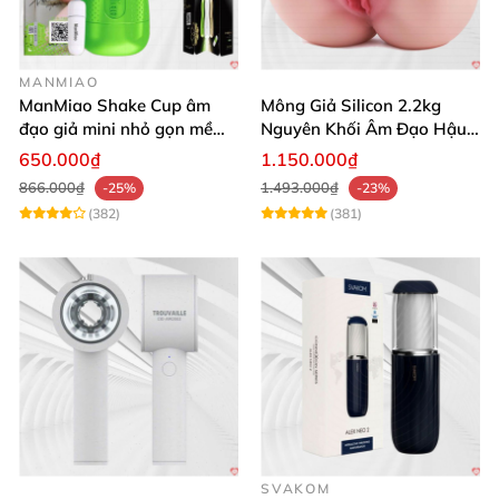
MANMIAO
ManMiao Shake Cup âm
Mông Giả Silicon 2.2kg
đạo giả mini nhỏ gọn mềm
Nguyên Khối Âm Đạo Hậu
mịn
Môn Siêu Thật
650.000₫
1.150.000₫
866.000₫
1.493.000₫
-25%
-23%
(382)
(381)
SVAKOM