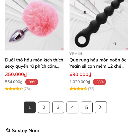
YEAIN
Đuôi thỏ hậu môn kích thích
Que rung hậu môn xoắn ốc
sexy quyến rũ phích cắm
Yeain silicon mềm 12 chế độ
kích thích
rung đa dạng
350.000₫
690.000₫
564.000₫
1.029.000₫
-38%
-33%
(73)
(72)
1
2
3
4
5
📂 Sextoy Nam