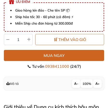
ƯU ĐIỂM
Giao hàng kín đáo - Che tên SP 📦
Ship hỏa tốc 30 - 60 phút (cả đêm) ⚡
Miễn Ship cho đơn hàng từ 300.000đ
🛒 THÊM VÀO GIỎ
MUA NGAY
📞 Tư vấn
0938411000
(24/7)
Mô tả
−
100%
+
Giới thiệu về Dụng cụ kích thích hậu môn