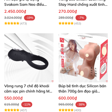
Svakom Sam Neo điều
Stay Hard chống xuất tinh
khiển app webcam cao cấp
sớm
2.450.000₫
270.000₫
3.024.000₫
289.000₫
-19%
-7%
(473)
(453)
Vòng rung 7 chế độ khoái
Búp bê tình dục Silicon bán
cảm sạc pin chính hãng Mỹ
thân 700g âm đạo giả
cực phê
nguyên khối giống thật
550.000₫
600.000₫
615.000₫
965.000₫
-11%
-38%
(407)
(400)