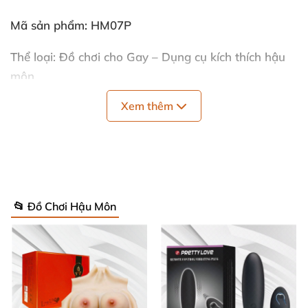
Mã sản phẩm: HM07P
Thể loại: Đồ chơi cho Gay – Dụng cụ kích thích hậu
môn
Xem thêm
Tính năng: Massage hậu môn
, kích thích tuyến tiền
liệt
, hỗ trợ giải tỏa nhu cầu sinh lý cho
các bạn Gay
Chất liệu: PVC không gây kích ứng da
Kích thước:
📂 Đồ Chơi Hậu Môn
– Đường kính lần lượt: 6cm x 5cm x 7cm
– Chiều dài: 20cm
Trọng lượng: 562 gram