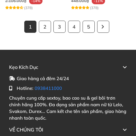
2.106.000₫
448.000₫
-14%
-11%
(378)
(378)
1
2
3
4
5
Kẹo Kích Dục
Giao hàng cả đêm 24/24
Hotline:
0938411000
Chuyên cung cấp sextoy, bao cao su & gel bôi trơn
chính hãng 100%. Đa dạng sản phẩm nam nữ từ Lelo,
Svakom, Durex... Cam kết che tên sản phẩm, giao hàng
nhanh toàn quốc.
VỀ CHÚNG TÔI