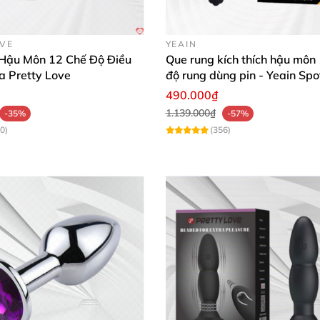
g lại cường độ rung mạnh hơn
và thời gian sử dụng lâu 
OVE
YEAIN
Hậu Môn 12 Chế Độ Điều
Que rung kích thích hậu môn
a Pretty Love
độ rung dùng pin - Yeain Spo
nh
hoặc khi không sử dụng trong thời gian dài
, tránh trư
490.000₫
 tiếp
với ánh nắng mặt trời.
1.139.000₫
-35%
-57%
0)
(356)