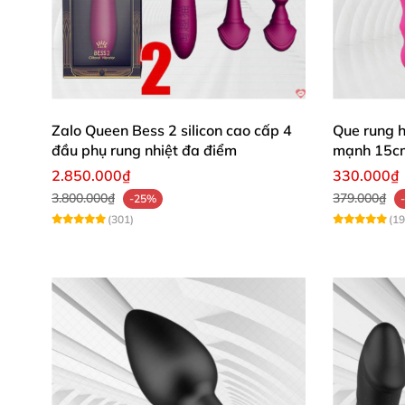
Zalo Queen Bess 2 silicon cao cấp 4
Que rung 
đầu phụ rung nhiệt đa điểm
mạnh 15c
2.850.000₫
330.000₫
3.800.000₫
379.000₫
-25%
(301)
(19