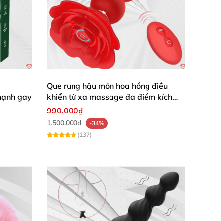
Que rung hậu môn hoa hồng điều
mạnh gay
khiển từ xa massage đa điểm kích
thích
990.000₫
1.500.000₫
-34%
(137)