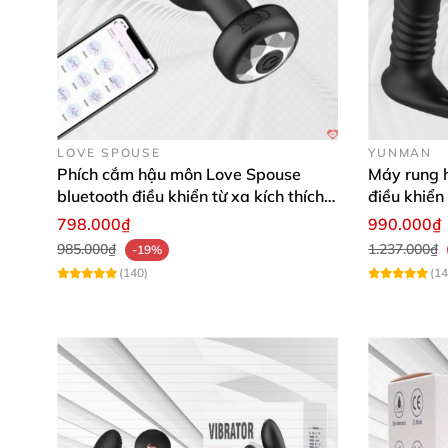
LOVE SPOUSE
YUNMAN
Phích cắm hậu môn Love Spouse
Máy rung 
bluetooth điều khiển từ xa kích thích
điều khiển
tiện lợi
798.000₫
990.000₫
985.000₫
1.237.000₫
-19%
(140)
(14