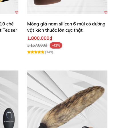
hơn.
 10 chế
Mông giả nam silicon 6 múi có dương
t Teaser
vật kích thước lớn cực thật
ờng hợp làm giảm tuổi thọ
của máy.
1.800.000₫
3.157.000₫
-43%
(349)