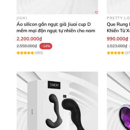
Nên chọn mua
những loại Pin cao cấp
để man
JIUAI
PRETTY L
Lưu Ý:
Áo silicon gắn ngực giả Jiuai cup D
Que Rung 
mềm mại độn ngực tự nhiên cho nam
Khiển Từ X
Tháo Pin rời ra khỏi sản phẩm trước khi vệ si
2.200.000₫
990.000₫
Bảo quản nơi khô thoáng
, tránh tiếp xúc trực
2.558.000₫
1.523.000₫
-14%
(493)
(37