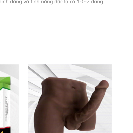
 hình dáng
và tính năng độc lạ có 1-0-2 đang
ên trong là từng viên bi nhỏ uốn theo đường
t đối an toàn sức khỏe cho người sử dụng
và
h thích hưng phấn tột độ đem đến khoái cảm
t kế nhỏ gọn tiện mang theo đến
bất cứ nơi đâu
 xát vàn đạt
được khoái cảm tuyệt vời nhất.