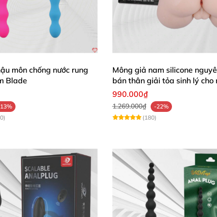
hậu môn chống nước rung
Mông giả nam silicone nguyê
m Blade
bán thân giải tỏa sinh lý cho
990.000₫
1.269.000₫
-13%
-22%
0)
(180)