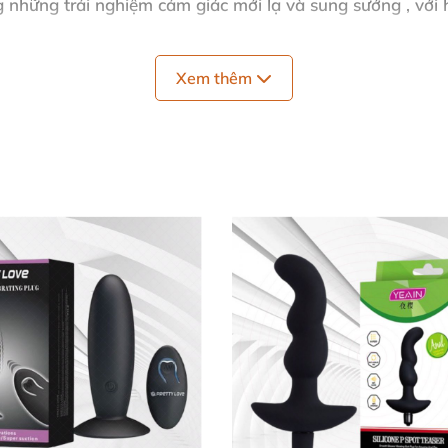
 những trải nghiệm cảm giác mới lạ và sung sướng
,
với
ng 10 tần số rung từ nhẹ đến mạnh
Xem thêm
, từ chậm đến nhanh,b
silicon cao cấp có siêu mềm mịn
và có độ đàn hồi tốt
,
tuyệ
ốc ,làm tăng mức độ va chạm vào thành hậu môn gây kíc
ho cả nam lẫn nữ
với nhìu trường hợp khác nhau
,
với thiế
h hậu môn hình mỏ neo:
ằng cồn y tế
hoặc xà phòng thơm.
i trơn
để tăng độ cực khoái
để tăng độ trơn tru cho sự ma