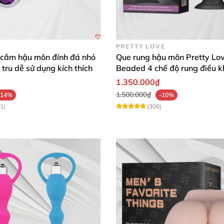
PRETTY LOVE
 cắm hậu môn đính đá nhỏ
Que rung hậu môn Pretty Lo
 tru dễ sử dụng kích thích
Beaded 4 chế độ rung điều k
xa
1.350.000₫
1.500.000₫
-14%
-10%
1)
(306)