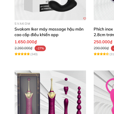
SVAKOM
Svakom Iker máy massage hậu môn
Phích inox
cao cấp điều khiển app
2.8cm trơn
1.650.000₫
250.000₫
2.260.000₫
290.000₫
-27%
(340)
(31