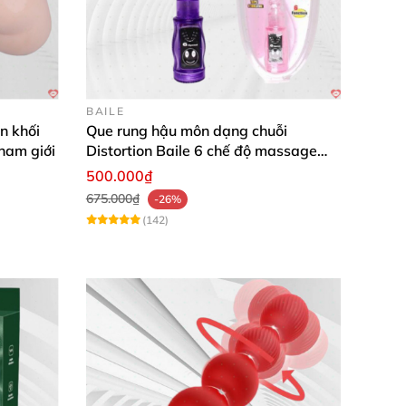
BAILE
n khối
Que rung hậu môn dạng chuỗi
 nam giới
Distortion Baile 6 chế độ massage
mạnh mẽ kích thích
500.000₫
675.000₫
-26%
(142)