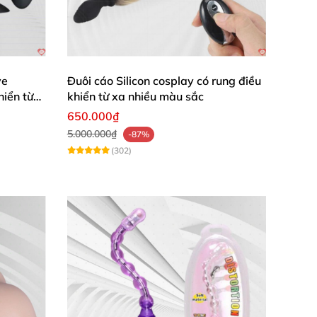
ve
Đuôi cáo Silicon cosplay có rung điều
hiển từ
khiển từ xa nhiều màu sắc
650.000₫
5.000.000₫
-87%
(302)