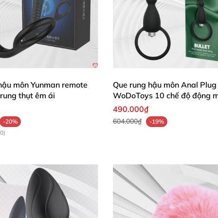
hậu môn Yunman remote
Que rung hậu môn Anal Plug
 rung thụt êm ái
WoDoToys 10 chế độ động 
490.000₫
604.000₫
-20%
-19%
0)