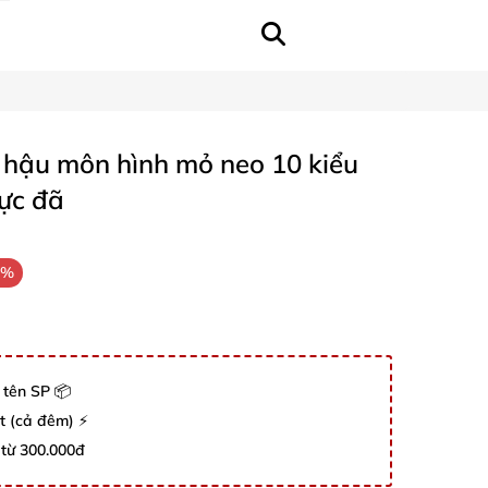
h hậu môn hình mỏ neo 10 kiểu
ực đã
6%
 tên SP 📦
út (cả đêm) ⚡
 từ 300.000đ