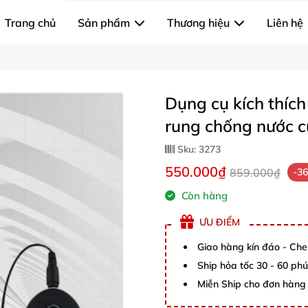
Trang chủ
Sản phẩm
Thương hiệu
Liên hệ
Dụng cụ kích thíc
rung chống nước c
Sku:
3273
550.000₫
859.000₫
-3
Còn hàng
ƯU ĐIỂM
Giao hàng kín đáo - Che
Ship hỏa tốc 30 - 60 ph
Miễn Ship cho đơn hàng