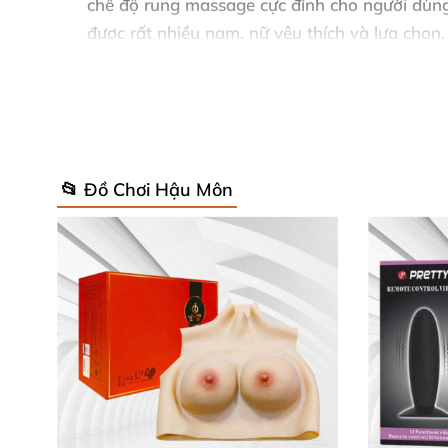
chế độ rung massage cực đỉnh cho người dùng
được
rất nhiều nam
, nữ yêu thích
và lựa chọn.
Đồ chơi mát xa hậu môn nam nữ
của tổng cộ
cong tạo thành đường sóng bao bọc
bởi lớp 
được bộ y tế cấp phép lưu hành trên toàn qu
dễ dàng cảm nhận sự khoái lạc
. Thích hợp c
📂 Đồ Chơi Hậu Môn
mà không lo sợ bị người khác thấy.
*** Video chi tiết về sản phẩm:
Cách sử dụng
của dụng cụ kích thíc
Vệ sinh sản phẩm trước
và sau khi sử dụng b
Trong
quá trình sử dụng bạn nên thêm gel bô