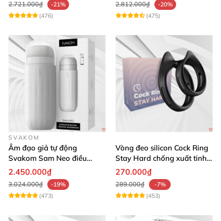
2.721.000₫
2.812.000₫
-21%
-20%
(476)
(475)
SVAKOM
Âm đạo giả tự động
Vòng đeo silicon Cock Ring
Svakom Sam Neo điều
Stay Hard chống xuất tinh
khiển app webcam cao cấp
sớm
2.450.000₫
270.000₫
3.024.000₫
289.000₫
-19%
-7%
(473)
(453)