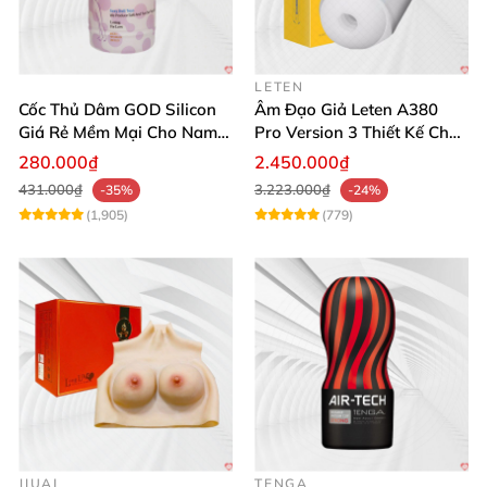
LETEN
Cốc Thủ Dâm GOD Silicon
Âm Đạo Giả Leten A380
Giá Rẻ Mềm Mại Cho Nam
Pro Version 3 Thiết Kế Chân
Giới
Thực
280.000₫
2.450.000₫
431.000₫
3.223.000₫
-35%
-24%
(1,905)
(779)
JIUAI
TENGA