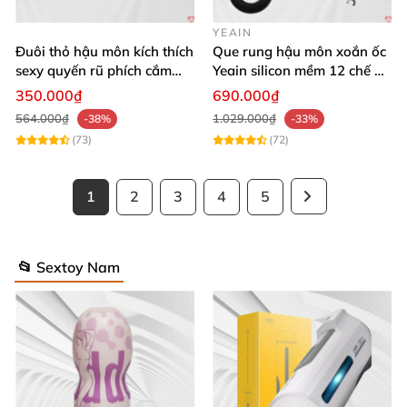
YEAIN
Đuôi thỏ hậu môn kích thích
Que rung hậu môn xoắn ốc
sexy quyến rũ phích cắm
Yeain silicon mềm 12 chế độ
kích thích
rung đa dạng
350.000₫
690.000₫
564.000₫
1.029.000₫
-38%
-33%
(73)
(72)
1
2
3
4
5
📂 Sextoy Nam