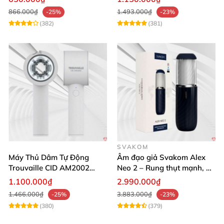
866.000₫
1.493.000₫
-25%
-23%
(382)
(381)
SVAKOM
Máy Thủ Dâm Tự Động
Âm đạo giả Svakom Alex
Trouvaille CID AM2002
Neo 2 – Rung thụt mạnh, đa
Mạnh Mẽ Dễ Lên Đỉnh
năng, cải tiến mới
1.100.000₫
2.990.000₫
1.466.000₫
3.883.000₫
-25%
-23%
(380)
(379)