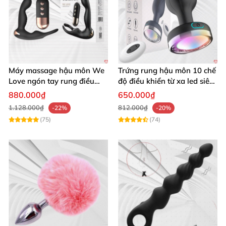
Máy massage hậu môn We
Trứng rung hậu môn 10 chế
Love ngón tay rung điều
độ điều khiển từ xa led siêu
khiển từ xa thoải mái cực
sướng
880.000₫
650.000₫
phê
1.128.000₫
812.000₫
-22%
-20%
(75)
(74)