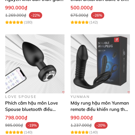
tỏa sinh lý cho nam giới
độ massage mạnh mẽ kích
990.000₫
500.000₫
thích
1.269.000₫
675.000₫
-22%
-26%
(180)
(142)
LOVE SPOUSE
YUNMAN
Phích cắm hậu môn Love
Máy rung hậu môn Yunman
Spouse bluetooth điều
remote điều khiển rung thụt
khiển từ xa kích thích tiện
êm ái
798.000₫
990.000₫
lợi
985.000₫
1.237.000₫
-19%
-20%
(140)
(140)