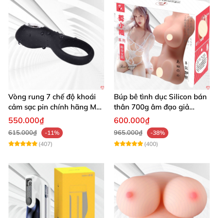
Vòng rung 7 chế độ khoái
Búp bê tình dục Silicon bán
cảm sạc pin chính hãng Mỹ
thân 700g âm đạo giả
cực phê
nguyên khối giống thật
550.000₫
600.000₫
615.000₫
965.000₫
-11%
-38%
(407)
(400)