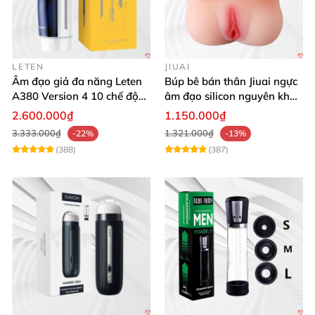
LETEN
JIUAI
Âm đạo giả đa năng Leten
Búp bê bán thân Jiuai ngực
A380 Version 4 10 chế độ
âm đạo silicon nguyên khối
bú mút sục
cao cấp
2.600.000₫
1.150.000₫
3.333.000₫
1.321.000₫
-22%
-13%
(388)
(387)