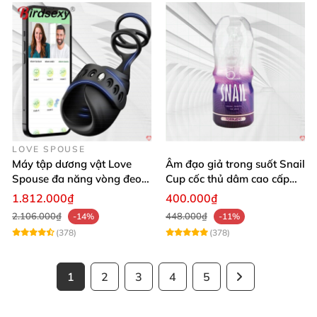
LOVE SPOUSE
Máy tập dương vật Love
Âm đạo giả trong suốt Snail
Spouse đa năng vòng đeo
Cup cốc thủ dâm cao cấp
điều khiển qua app tiện lợi
nam giới
1.812.000₫
400.000₫
2.106.000₫
448.000₫
-14%
-11%
(378)
(378)
1
2
3
4
5