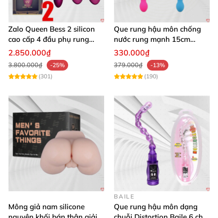
Zalo Queen Bess 2 silicon
Que rung hậu môn chống
cao cấp 4 đầu phụ rung
nước rung mạnh 15cm
nhiệt đa điểm
Blade
2.850.000₫
330.000₫
3.800.000₫
379.000₫
-25%
-13%
(301)
(190)
BAILE
Mông giả nam silicone
Que rung hậu môn dạng
nguyên khối bán thân giải
chuỗi Distortion Baile 6 chế