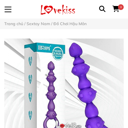
0
Trang chủ
/
Sextoy Nam
/
Đồ Chơi Hậu Môn