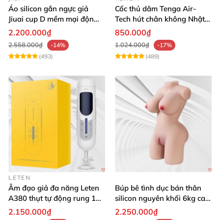
Áo silicon gắn ngực giả
Cốc thủ dâm Tenga Air-
Jiuai cup D mềm mại độn
Tech hút chân không Nhật
ngực tự nhiên cho nam
Bản, silicone an toàn
2.200.000₫
850.000₫
2.558.000₫
1.024.000₫
-14%
-17%
(493)
(489)
LETEN
Âm đạo giả đa năng Leten
Búp bê tình dục bán thân
A380 thụt tự động rung 10
silicon nguyên khối 6kg cao
chế độ
cấp giá rẻ
2.150.000₫
2.250.000₫