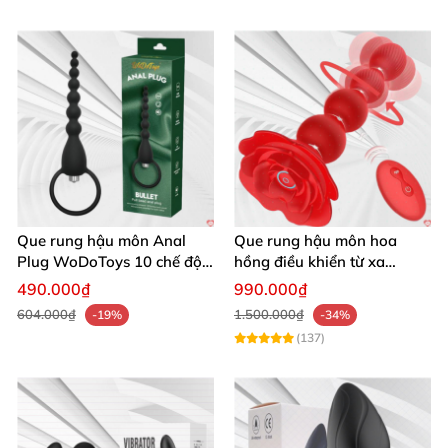
Que rung hậu môn Anal
Que rung hậu môn hoa
Plug WoDoToys 10 chế độ
hồng điều khiển từ xa
động mạnh gay
massage đa điểm kích thích
490.000₫
990.000₫
604.000₫
1.500.000₫
-19%
-34%
(137)