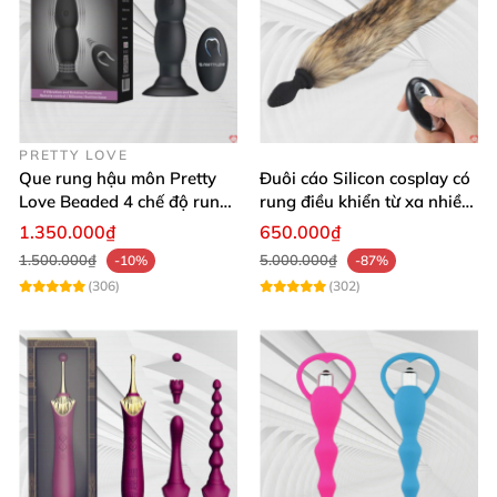
PRETTY LOVE
Que rung hậu môn Pretty
Đuôi cáo Silicon cosplay có
Love Beaded 4 chế độ rung
rung điều khiển từ xa nhiều
điều khiển từ xa
màu sắc
1.350.000₫
650.000₫
1.500.000₫
5.000.000₫
-10%
-87%
(306)
(302)