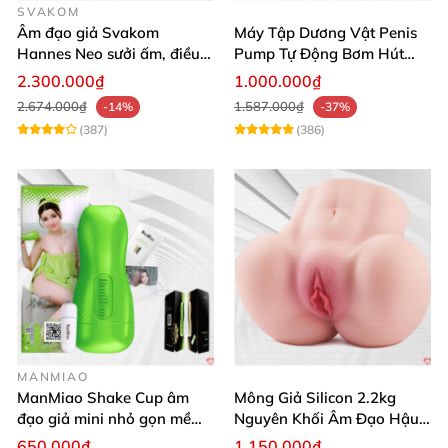
SVAKOM
Âm đạo giả Svakom
Máy Tập Dương Vật Penis
Hannes Neo sưởi ấm, điều
Pump Tự Động Bơm Hút
khiển app thông minh
Kích Thước Lớn
2.300.000₫
1.000.000₫
2.674.000₫
1.587.000₫
-14%
-37%
(387)
(386)
MANMIAO
ManMiao Shake Cup âm
Mông Giả Silicon 2.2kg
đạo giả mini nhỏ gọn mềm
Nguyên Khối Âm Đạo Hậu
mịn
Môn Siêu Thật
650.000₫
1.150.000₫