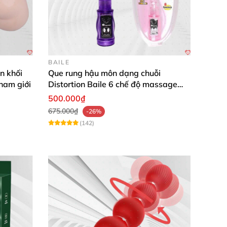
BAILE
n khối
Que rung hậu môn dạng chuỗi
 nam giới
Distortion Baile 6 chế độ massage
mạnh mẽ kích thích
500.000₫
675.000₫
-26%
(142)