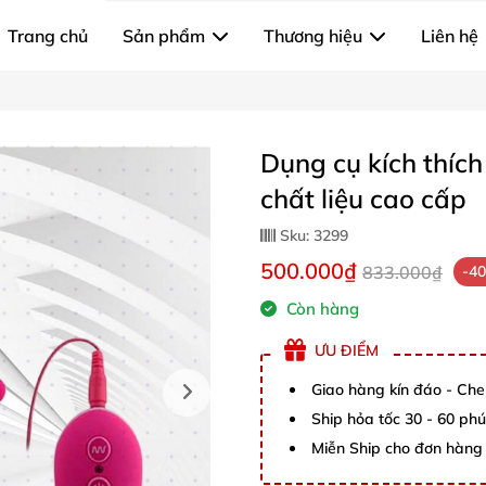
Trang chủ
Sản phẩm
Thương hiệu
Liên hệ
Dụng cụ kích thíc
chất liệu cao cấp
Sku:
3299
500.000₫
833.000₫
-4
Còn hàng
ƯU ĐIỂM
Giao hàng kín đáo - Che
Ship hỏa tốc 30 - 60 ph
Miễn Ship cho đơn hàng