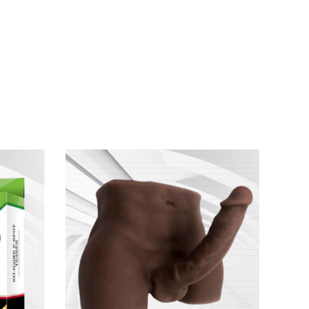
 tột độ khi kích thích ra vào hậu môn
của
ng
, không gây đau rát hay khó chịu.