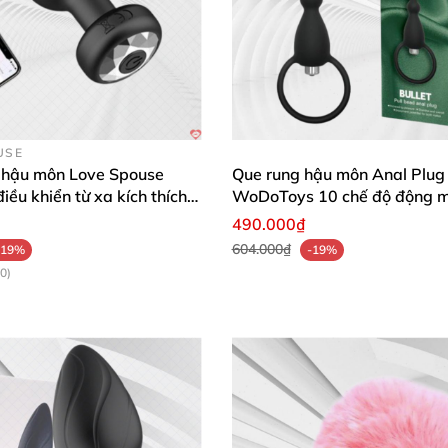
USE
 hậu môn Love Spouse
Que rung hậu môn Anal Plug
iều khiển từ xa kích thích
WoDoToys 10 chế độ động 
490.000₫
604.000₫
-19%
-19%
0)