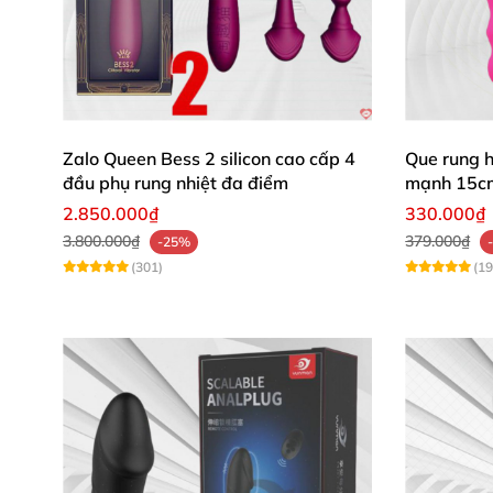
Zalo Queen Bess 2 silicon cao cấp 4
Que rung 
đầu phụ rung nhiệt đa điểm
mạnh 15c
2.850.000₫
330.000₫
3.800.000₫
379.000₫
-25%
(301)
(19