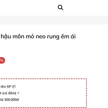
h hậu môn mỏ neo rung êm ái
0%
 tên SP 📦
út (cả đêm) ⚡
 từ 300.000đ