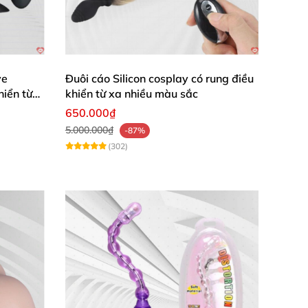
ve
Đuôi cáo Silicon cosplay có rung điều
hiển từ
khiển từ xa nhiều màu sắc
dùng
quá bạo lực hay cương bức người khác.
650.000₫
5.000.000₫
-87%
(302)