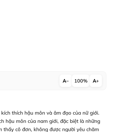
−
100%
+
ể kích thích hậu môn
và âm đạo
của nữ giới
.
hích hậu môn
của nam giới
,
đặc biệt là
những
m thấy cô đơn
, không
được người yêu chăm