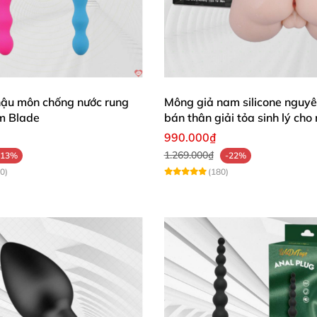
hậu môn chống nước rung
Mông giả nam silicone nguyê
m Blade
bán thân giải tỏa sinh lý cho
990.000₫
1.269.000₫
-13%
-22%
0)
(180)