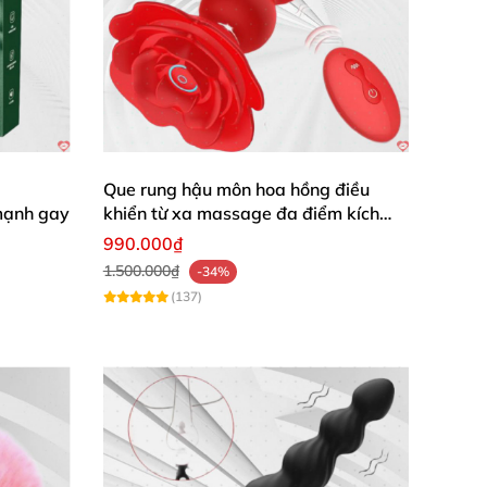
Que rung hậu môn hoa hồng điều
mạnh gay
khiển từ xa massage đa điểm kích
thích
990.000₫
1.500.000₫
-34%
(137)