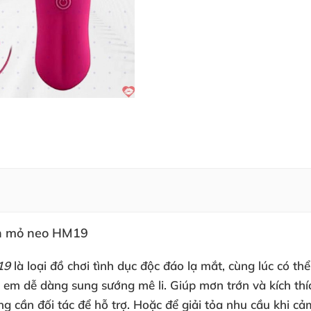
ình mỏ neo HM19
19
là loại đồ chơi tình dục độc đáo lạ mắt
, cùng lúc
có th
ị em dễ dàng sung sướng mê li
. Giúp mơn trớn
và kích t
g cần đối tác
để hỗ trợ
. Hoặc
để giải tỏa nhu cầu khi cả