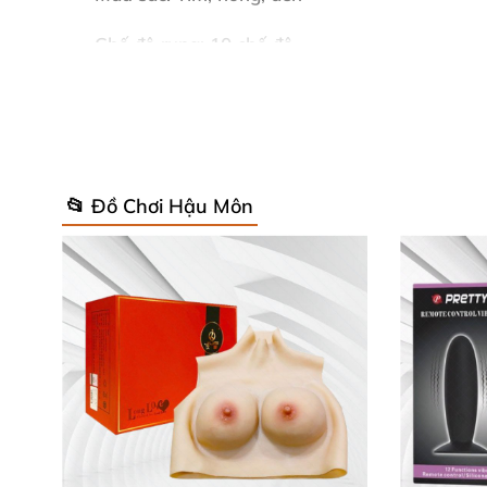
Chế độ rung: 10 chế độ.
Năng lượng: 2 pin AAA.
Hãng sản xuất: Aphrodisia
Xuất xứ: Mỹ
📂 Đồ Chơi Hậu Môn
Đặc điểm nổi bật
của Dụng cụ kích thích hậu
Được làm từ chất liệu ABS
và silicon cao cấp
,
Dụng cụ
được thiết kế nối dài
bởi
các hạt chu
nam giới
, giúp dễ dàng chạm vào điểm G ở bê
Màu sắc trẻ trung
, tươi mát cùng
với vỏ ngoà