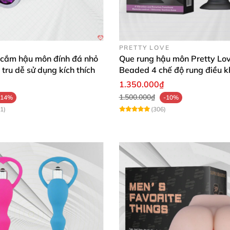
bôi trơn
để
được cảm giác tuyệt vời nhất.
ời lớn
để làm tăng thêm khoái cảm khi tự sướng.
PRETTY LOVE
 cắm hậu môn đính đá nhỏ
Que rung hậu môn Pretty Lo
 tru dễ sử dụng kích thích
Beaded 4 chế độ rung điều k
hích mặn
mà hơn trong khi quan hệ
. Nhưng không
được 
xa
1.350.000₫
1.500.000₫
-14%
-10%
1)
(306)
ản phẩm vì
sẽ dễ lây bệnh tình dục.