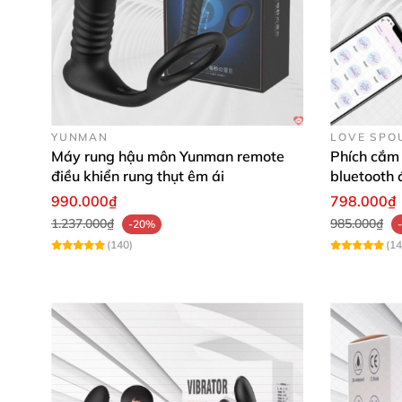
YUNMAN
LOVE SPO
Máy rung hậu môn Yunman remote
Phích cắm
điều khiển rung thụt êm ái
bluetooth đ
tiện lợi
990.000₫
798.000₫
1.237.000₫
985.000₫
-20%
(140)
(14