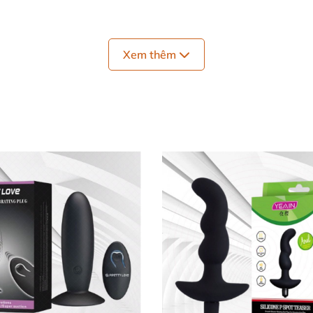
Xem thêm
 môn:
 đạt chuẩn y tế
, an toàn đối
với sức khỏe người sử dụng.
ỗi to phân đoạn
, mang đến
những trải nghiệm sung sướng
n trong.
i vô cùng mềm mịn nên đút vào hậu môn một cách dễ dà