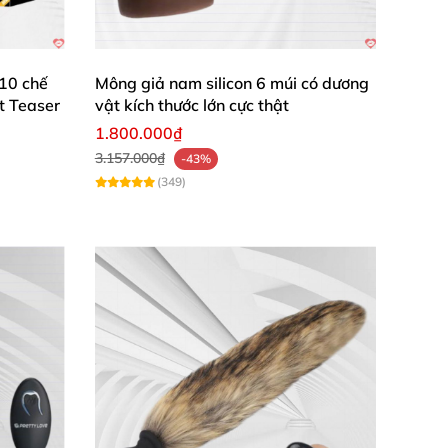
 10 chế
Mông giả nam silicon 6 múi có dương
t Teaser
vật kích thước lớn cực thật
1.800.000₫
3.157.000₫
-43%
(349)