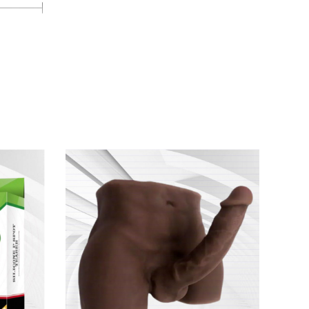
ứa hẹn
sẽ làm hài lòng ngay cả
những người
ảm bảo an toàn
tuyệt đối khi sử dụng
. Silicone
i thao tác
. Chất liệu ABS giúp tăng độ bền
và
hỉ đảm bảo an toàn
mà còn mang lại trải