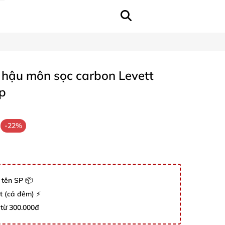
h hậu môn sọc carbon Levett
ấp
-22%
 tên SP 📦
út (cả đêm) ⚡
 từ 300.000đ