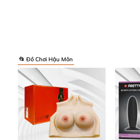
Dụng cụ kích thích hậu môn Levett
với thiết 
dùng khó tính nhất.
📂 Đồ Chơi Hậu Môn
Cấu tạo
và công dụng
của Phích cắ
Dụng cụ kích thích hậu môn
kiểu sọc sợi carb
y tế không chỉ thân thiện
với làn da
mà còn m
chắc chắn
, tạo cảm giác an tâm mỗi khi sử d
nghiệm hoàn hảo.