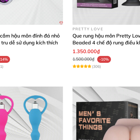
PRETTY LOVE
ớc IPX7
, nghĩa là bạn
có thể hoàn toàn yên tâm khi sử d
 cắm hậu môn đính đá nhỏ
Que rung hậu môn Pretty Lo
 tru dễ sử dụng kích thích
Beaded 4 chế độ rung điều k
ày không chỉ tăng thêm độ bền cho sản phẩm
mà còn mở 
xa
1.350.000₫
hưởng một cách linh hoạt
và tiện lợi.
1.500.000₫
-14%
-10%
1)
(306)