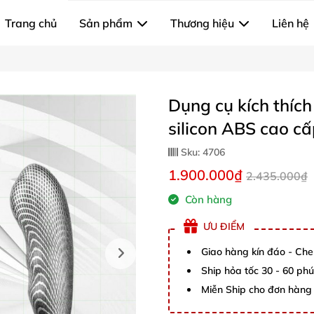
Trang chủ
Sản phẩm
Thương hiệu
Liên hệ
Dụng cụ kích thíc
silicon ABS cao c
Sku:
4706
1.900.000₫
2.435.000₫
Còn hàng
ƯU ĐIỂM
Giao hàng kín đáo - Che
Ship hỏa tốc 30 - 60 ph
Miễn Ship cho đơn hàng