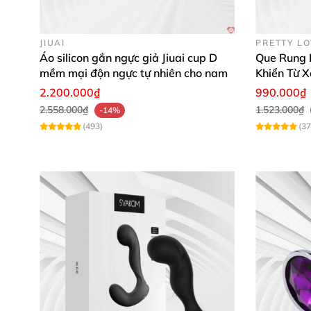
JIUAI
PRETTY L
Áo silicon gắn ngực giả Jiuai cup D
Que Rung 
mềm mại độn ngực tự nhiên cho nam
Khiển Từ X
2.200.000₫
990.000₫
2.558.000₫
1.523.000₫
-14%
(493)
(37