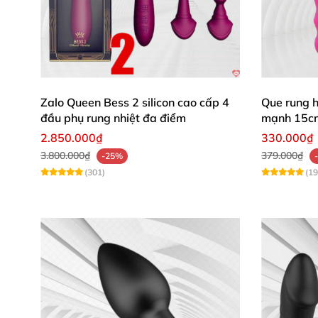
Zalo Queen Bess 2 silicon cao cấp 4
Que rung 
đầu phụ rung nhiệt đa điểm
mạnh 15c
2.850.000₫
330.000₫
3.800.000₫
379.000₫
-25%
Về thiết kế
, Levett
được thiết kế theo công thá
(301)
(19
tròn mềm mại
, giúp dễ dàng thâm nhập vào
đáy chậu
, mang lại hiệu quả kích thích mạnh
Ngoài ra
, phần đầu tròn
và thân bên dưới
đượ
đúng vào điểm P
của tuyến tiền liệt
, kích thí
môn
, mang lại sự thoải mái
và tăng cường cả