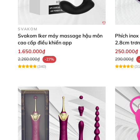
SVAKOM
Dụng cụ Levett còn đạt chuẩn chống thấm nư
Svakom Iker máy massage hậu môn
Phích inox
cao cấp điều khiển app
2.8cm trơn
hạn như phòng tắm
. Khả năng chống nước n
1.650.000₫
250.000₫
không gian khác nhau
, giúp người dùng tận 
2.260.000₫
290.000₫
-27%
(340)
(31