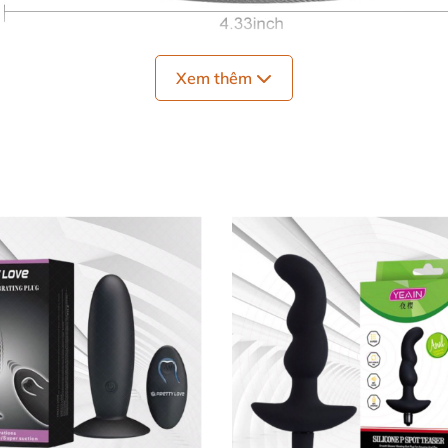
Xem thêm
kế thông minh
, chất liệu cao cấp
và công nghệ hiện đại
, h
m hậu môn
Levett
on Levett
được chế tạo từ silicone y tế
và ABS cao cấp
, đ
ềm mại
, mang lại cảm giác thoải mái
và dễ chịu trong
mọ
ụng
. Với việc kết hợp hai loại vật liệu này
, Levett không c