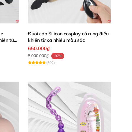
ụng sản phẩm trong môi trường ẩm ướt
, chẳng
ve
Đuôi cáo Silicon cosplay có rung điều
hiển từ
khiển từ xa nhiều màu sắc
ra nhiều lựa chọn sử dụng trong
những
650.000₫
5.000.000₫
-87%
(302)