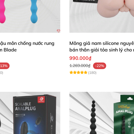
hậu môn chống nước rung
Mông giả nam silicone nguyê
m Blade
bán thân giải tỏa sinh lý cho
990.000₫
1.269.000₫
-13%
-22%
i học
, đảm bảo vừa vặn hoàn hảo
với cơ thể người dùng
.
0)
(180)
 hậu môn một cách êm ái
và không gây khó chịu
. Sản ph
 mẽ hơn
, giúp người dùng nhanh chóng đạt tới đỉnh cao k
c thiết kế
để tạo nên sự kích thích đa chiều
.
Khi thâm nh
ch khoái cảm từ vùng cực khoái này
. Đồng thời
, phần thân
m giác hưng phấn.