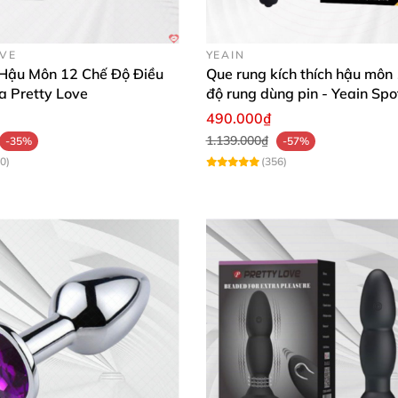
OVE
YEAIN
Hậu Môn 12 Chế Độ Điều
Que rung kích thích hậu môn
a Pretty Love
độ rung dùng pin - Yeain Spo
490.000₫
1.139.000₫
-35%
-57%
0)
(356)