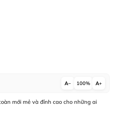
−
100%
+
 toàn mới mẻ
và đỉnh cao cho
những ai