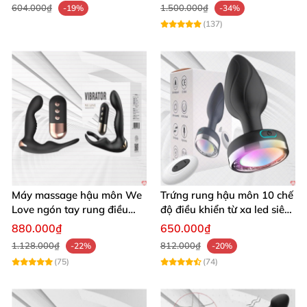
604.000₫
1.500.000₫
-19%
-34%
(137)
Máy massage hậu môn We
Trứng rung hậu môn 10 chế
Love ngón tay rung điều
độ điều khiển từ xa led siêu
khiển từ xa thoải mái cực
sướng
880.000₫
650.000₫
phê
1.128.000₫
812.000₫
-22%
-20%
(75)
(74)