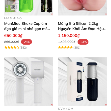
MANMIAO
ManMiao Shake Cup âm
Mông Giả Silicon 2.2kg
đạo giả mini nhỏ gọn mềm
Nguyên Khối Âm Đạo Hậu
mịn
Môn Siêu Thật
650.000₫
1.150.000₫
866.000₫
1.493.000₫
-25%
-23%
(382)
(381)
SVAKOM