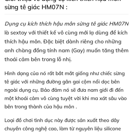
sừng tê giác HM07N :
Dụng cụ kích thích hậu môn sừng tê giác HM07N
là sextoy
với thiết kế vô cùng mới lạ dùng
để kích
thích hậu môn
.
Đặc biệt dành
riêng cho
những
anh chàng đồng tính nam (Gay) muốn tăng thêm
thoái cảm bên trong lỗ nhị.
Hình dạng
của nó
rất bắt mắt giống như chiếc sừng
tê giác
với
những đường gân gai cộm nổi dọc bên
ngoài dụng cụ
. Bảo đảm nó
sẽ đưa nam giới đi đến
một khoái cảm vô cùng tuyệt vời khi ma xát sâu vào
bên trong thành
của hậu môn .
Loại đồ chơi tình dục này
được sản xuất theo dây
chuyền công nghệ cao
, làm từ nguyên liệu silicone