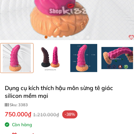
Dụng cụ kích thích hậu môn sừng tê giác
silicon mềm mại
Sku:
3383
750.000₫
1.210.000₫
-38%
Còn hàng