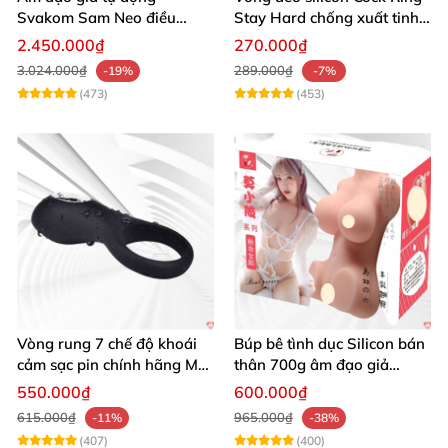
Svakom Sam Neo điều
Stay Hard chống xuất tinh
khiển app webcam cao cấp
sớm
2.450.000₫
270.000₫
3.024.000₫
289.000₫
-19%
-7%
(473)
(453)
Vòng rung 7 chế độ khoái
Búp bê tình dục Silicon bán
cảm sạc pin chính hãng Mỹ
thân 700g âm đạo giả
cực phê
nguyên khối giống thật
550.000₫
600.000₫
615.000₫
965.000₫
-11%
-38%
(407)
(400)