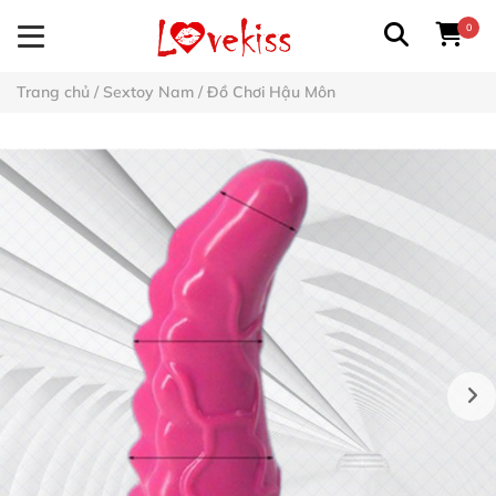
0
Trang chủ
/
Sextoy Nam
/
Đồ Chơi Hậu Môn