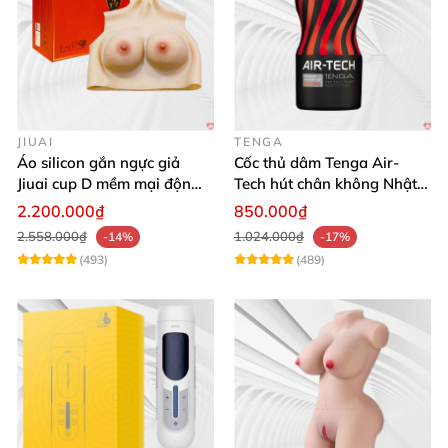
JIUAI
TENGA
Áo silicon gắn ngực giả
Cốc thủ dâm Tenga Air-
Jiuai cup D mềm mại độn
Tech hút chân không Nhật
ngực tự nhiên cho nam
Bản, silicone an toàn
2.200.000₫
850.000₫
2.558.000₫
1.024.000₫
-14%
-17%
(493)
(489)