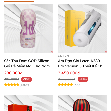
LETEN
Cốc Thủ Dâm GOD Silicon
Âm Đạo Giả Leten A380
Giá Rẻ Mềm Mại Cho Nam
Pro Version 3 Thiết Kế Chân
Giới
Thực
280.000₫
2.450.000₫
431.000₫
3.223.000₫
-35%
-24%
(1,905)
(779)