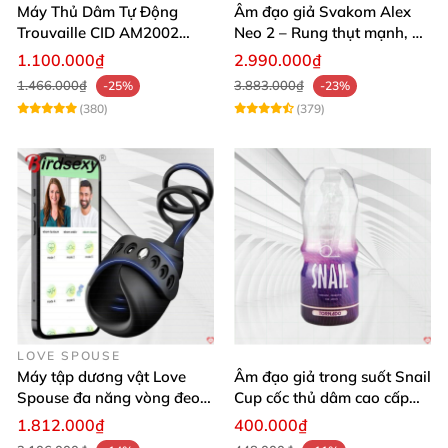
Máy Thủ Dâm Tự Động
Âm đạo giả Svakom Alex
Trouvaille CID AM2002
Neo 2 – Rung thụt mạnh, đa
Mạnh Mẽ Dễ Lên Đỉnh
năng, cải tiến mới
1.100.000₫
2.990.000₫
1.466.000₫
3.883.000₫
-25%
-23%
(380)
(379)
LOVE SPOUSE
Máy tập dương vật Love
Âm đạo giả trong suốt Snail
Spouse đa năng vòng đeo
Cup cốc thủ dâm cao cấp
điều khiển qua app tiện lợi
nam giới
1.812.000₫
400.000₫