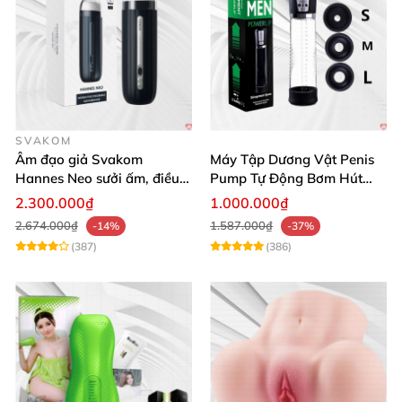
SVAKOM
Âm đạo giả Svakom
Máy Tập Dương Vật Penis
Hannes Neo sưởi ấm, điều
Pump Tự Động Bơm Hút
khiển app thông minh
Kích Thước Lớn
2.300.000₫
1.000.000₫
2.674.000₫
1.587.000₫
-14%
-37%
(387)
(386)