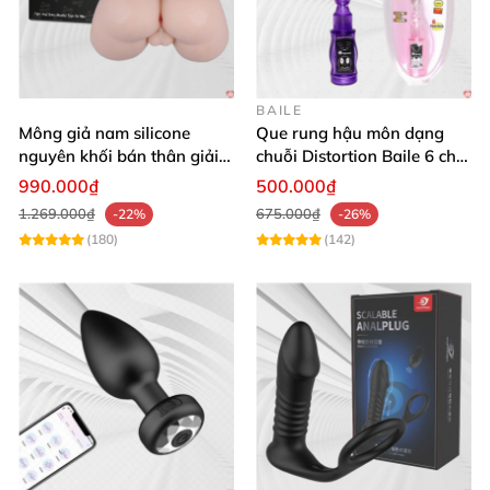
BAILE
Mông giả nam silicone
Que rung hậu môn dạng
nguyên khối bán thân giải
chuỗi Distortion Baile 6 chế
tỏa sinh lý cho nam giới
độ massage mạnh mẽ kích
990.000₫
500.000₫
thích
1.269.000₫
675.000₫
-22%
-26%
(180)
(142)