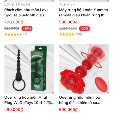
LOVE SPOUSE
YUNMAN
Phích cắm hậu môn Love
Máy rung hậu môn Yunman
Spouse bluetooth điều
remote điều khiển rung thụt
khiển từ xa kích thích tiện
êm ái
798.000₫
990.000₫
lợi
985.000₫
1.237.000₫
-19%
-20%
(140)
(140)
Que rung hậu môn Anal
Que rung hậu môn hoa
Plug WoDoToys 10 chế độ
hồng điều khiển từ xa
động mạnh gay
massage đa điểm kích thích
490.000₫
990.000₫