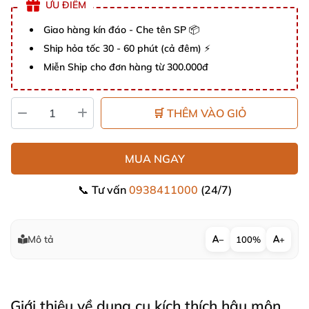
ƯU ĐIỂM
Giao hàng kín đáo - Che tên SP 📦
Ship hỏa tốc 30 - 60 phút (cả đêm) ⚡
Miễn Ship cho đơn hàng từ 300.000đ
🛒 THÊM VÀO GIỎ
MUA NGAY
📞 Tư vấn
0938411000
(24/7)
Mô tả
−
100%
+
Giới thiệu về dụng cụ kích thích hậu môn