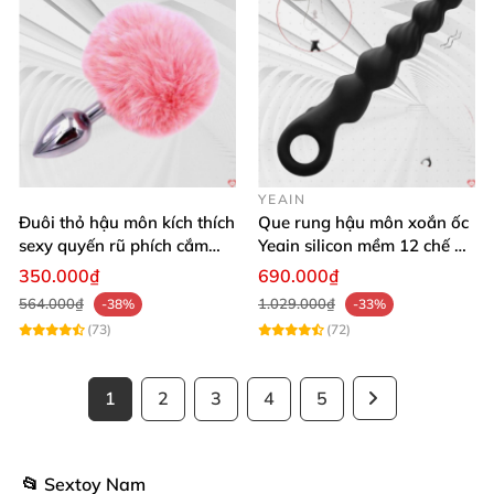
YEAIN
Đuôi thỏ hậu môn kích thích
Que rung hậu môn xoắn ốc
sexy quyến rũ phích cắm
Yeain silicon mềm 12 chế độ
kích thích
rung đa dạng
350.000₫
690.000₫
564.000₫
1.029.000₫
-38%
-33%
(73)
(72)
1
2
3
4
5
📂 Sextoy Nam