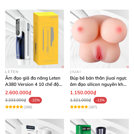
LETEN
JIUAI
Âm đạo giả đa năng Leten
Búp bê bán thân Jiuai ngực
A380 Version 4 10 chế độ
âm đạo silicon nguyên khối
bú mút sục
cao cấp
2.600.000₫
1.150.000₫
3.333.000₫
1.321.000₫
-22%
-13%
(388)
(387)