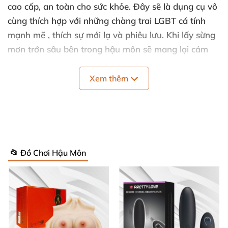
cao cấp
, an toàn cho sức khỏe
. Đây
sẽ là dụng cụ vô
cùng thích hợp
với
những chàng trai LGBT cá tính
mạnh mẽ
, thích sự mới lạ
và phiêu lưu
.
Khi lấy sừng
mơn trớn sâu bên trong hậu môn
sẽ mang lại cảm
giác vô cùng kích thích
, đê mê cực khoái
mà bạn
sẽ
không bao giờ muốn dừng lại.
Xem thêm
Thông tin chi tiết Dụng cụ kích thích hậu
môn sừng tê giác HM07N:
📂 Đồ Chơi Hậu Môn
Mã sản phẩm: HM07N.
Thể loại: Đồ chơi đồng tính
, kích thích hậu môn
,
các
chàng trai LGBT .
Tính năng: Mát xa kích thích hậu môn
, giải tỏa sinh