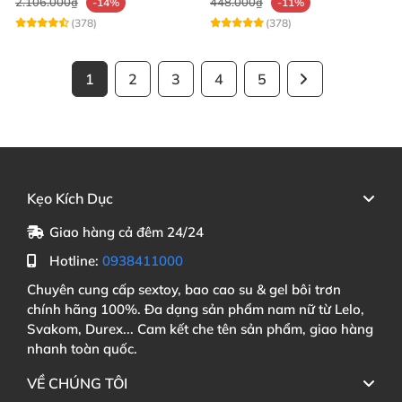
2.106.000₫
448.000₫
-14%
-11%
(378)
(378)
1
2
3
4
5
Kẹo Kích Dục
Giao hàng cả đêm 24/24
Hotline:
0938411000
Chuyên cung cấp sextoy, bao cao su & gel bôi trơn
chính hãng 100%. Đa dạng sản phẩm nam nữ từ Lelo,
Svakom, Durex... Cam kết che tên sản phẩm, giao hàng
nhanh toàn quốc.
VỀ CHÚNG TÔI