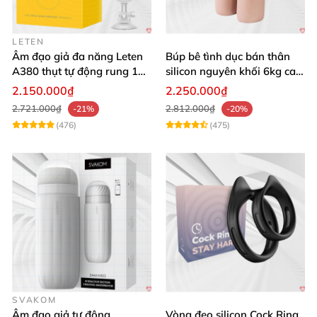
LETEN
Âm đạo giả đa năng Leten
Búp bê tình dục bán thân
A380 thụt tự động rung 10
silicon nguyên khối 6kg cao
chế độ
cấp giá rẻ
2.150.000₫
2.250.000₫
2.721.000₫
2.812.000₫
-21%
-20%
(476)
(475)
SVAKOM
Âm đạo giả tự động
Vòng đeo silicon Cock Ring