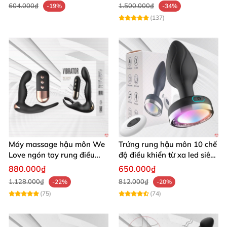
604.000₫
1.500.000₫
-19%
-34%
(137)
Máy massage hậu môn We
Trứng rung hậu môn 10 chế
Love ngón tay rung điều
độ điều khiển từ xa led siêu
khiển từ xa thoải mái cực
sướng
880.000₫
650.000₫
phê
1.128.000₫
812.000₫
-22%
-20%
(75)
(74)