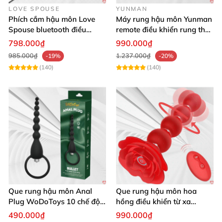
LOVE SPOUSE
YUNMAN
Phích cắm hậu môn Love
Máy rung hậu môn Yunman
Spouse bluetooth điều
remote điều khiển rung thụt
khiển từ xa kích thích tiện
êm ái
798.000₫
990.000₫
lợi
985.000₫
1.237.000₫
-19%
-20%
(140)
(140)
Que rung hậu môn Anal
Que rung hậu môn hoa
Plug WoDoToys 10 chế độ
hồng điều khiển từ xa
động mạnh gay
massage đa điểm kích thích
490.000₫
990.000₫