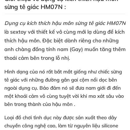
sừng tê giác HM07N :
Dụng cụ kích thích hậu môn sừng tê giác HM07N
là sextoy
với thiết kế vô cùng mới lạ dùng
để kích
thích hậu môn
.
Đặc biệt dành
riêng cho
những
anh chàng đồng tính nam (Gay) muốn tăng thêm
thoái cảm bên trong lỗ nhị.
Hình dạng
của nó
rất bắt mắt giống như chiếc sừng
tê giác
với
những đường gân gai cộm nổi dọc bên
ngoài dụng cụ
. Bảo đảm nó
sẽ đưa nam giới đi đến
một khoái cảm vô cùng tuyệt vời khi ma xát sâu vào
bên trong thành
của hậu môn .
Loại đồ chơi tình dục này
được sản xuất theo dây
chuyền công nghệ cao
, làm từ nguyên liệu silicone