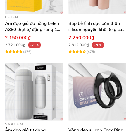
LETEN
Âm đạo giả đa năng Leten
Búp bê tình dục bán thân
A380 thụt tự động rung 10
silicon nguyên khối 6kg cao
chế độ
cấp giá rẻ
2.150.000₫
2.250.000₫
2.721.000₫
2.812.000₫
-21%
-20%
(476)
(475)
SVAKOM
Âm đạo giả tự động
Vòng đeo silicon Cock Ring