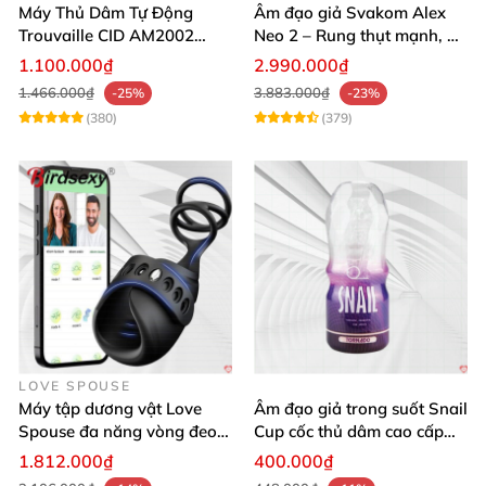
Máy Thủ Dâm Tự Động
Âm đạo giả Svakom Alex
Trouvaille CID AM2002
Neo 2 – Rung thụt mạnh, đa
Mạnh Mẽ Dễ Lên Đỉnh
năng, cải tiến mới
1.100.000₫
2.990.000₫
1.466.000₫
3.883.000₫
-25%
-23%
(380)
(379)
LOVE SPOUSE
Máy tập dương vật Love
Âm đạo giả trong suốt Snail
Spouse đa năng vòng đeo
Cup cốc thủ dâm cao cấp
điều khiển qua app tiện lợi
nam giới
1.812.000₫
400.000₫