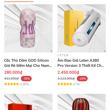
LETEN
Cốc Thủ Dâm GOD Silicon
Âm Đạo Giả Leten A380
Giá Rẻ Mềm Mại Cho Nam
Pro Version 3 Thiết Kế Chân
Giới
Thực
280.000₫
2.450.000₫
431.000₫
3.223.000₫
-35%
-24%
(1,905)
(779)