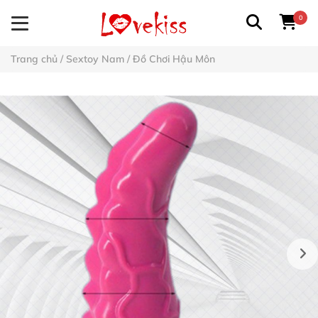
0
Trang chủ
/
Sextoy Nam
/
Đồ Chơi Hậu Môn