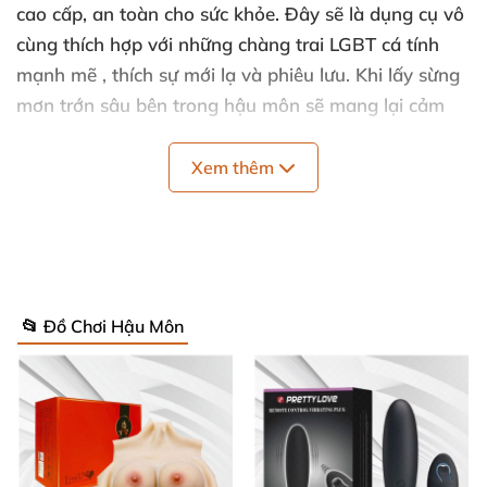
cao cấp
, an toàn cho sức khỏe
. Đây
sẽ là dụng cụ vô
cùng thích hợp
với
những chàng trai LGBT cá tính
mạnh mẽ
, thích sự mới lạ
và phiêu lưu
.
Khi lấy sừng
mơn trớn sâu bên trong hậu môn
sẽ mang lại cảm
giác vô cùng kích thích
, đê mê cực khoái
mà bạn
sẽ
không bao giờ muốn dừng lại.
Xem thêm
Thông tin chi tiết Dụng cụ kích thích hậu
môn sừng tê giác HM07N:
📂 Đồ Chơi Hậu Môn
Mã sản phẩm: HM07N.
Thể loại: Đồ chơi đồng tính
, kích thích hậu môn
,
các
chàng trai LGBT .
Tính năng: Mát xa kích thích hậu môn
, giải tỏa sinh