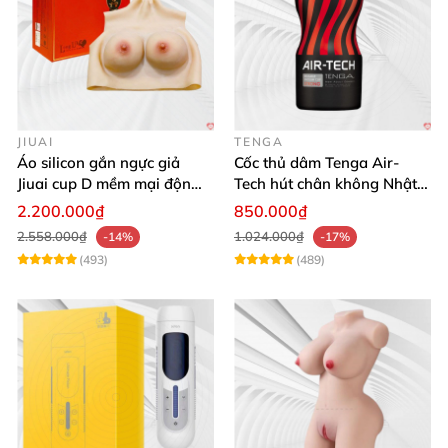
JIUAI
TENGA
Áo silicon gắn ngực giả
Cốc thủ dâm Tenga Air-
Jiuai cup D mềm mại độn
Tech hút chân không Nhật
ngực tự nhiên cho nam
Bản, silicone an toàn
2.200.000₫
850.000₫
2.558.000₫
1.024.000₫
-14%
-17%
(493)
(489)