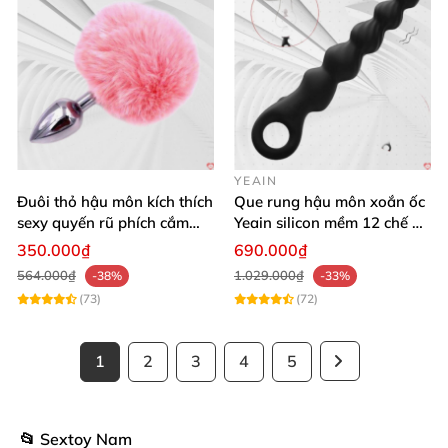
YEAIN
Đuôi thỏ hậu môn kích thích
Que rung hậu môn xoắn ốc
sexy quyến rũ phích cắm
Yeain silicon mềm 12 chế độ
kích thích
rung đa dạng
350.000₫
690.000₫
564.000₫
1.029.000₫
-38%
-33%
(73)
(72)
1
2
3
4
5
📂 Sextoy Nam