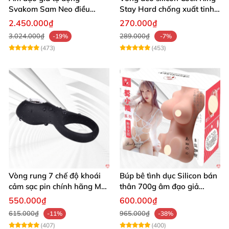
Svakom Sam Neo điều
Stay Hard chống xuất tinh
khiển app webcam cao cấp
sớm
2.450.000₫
270.000₫
3.024.000₫
289.000₫
-19%
-7%
(473)
(453)
Vòng rung 7 chế độ khoái
Búp bê tình dục Silicon bán
cảm sạc pin chính hãng Mỹ
thân 700g âm đạo giả
cực phê
nguyên khối giống thật
550.000₫
600.000₫
615.000₫
965.000₫
-11%
-38%
(407)
(400)