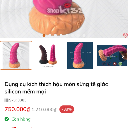
Dụng cụ kích thích hậu môn sừng tê giác
silicon mềm mại
Sku:
3383
750.000₫
1.210.000₫
-38%
Còn hàng