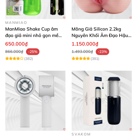
MANMIAO
ManMiao Shake Cup âm
Mông Giả Silicon 2.2kg
đạo giả mini nhỏ gọn mềm
Nguyên Khối Âm Đạo Hậu
mịn
Môn Siêu Thật
650.000₫
1.150.000₫
866.000₫
1.493.000₫
-25%
-23%
(382)
(381)
SVAKOM