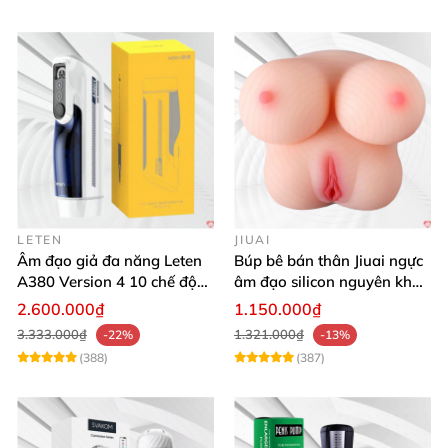
LETEN
JIUAI
Âm đạo giả đa năng Leten
Búp bê bán thân Jiuai ngực
A380 Version 4 10 chế độ
âm đạo silicon nguyên khối
bú mút sục
cao cấp
2.600.000₫
1.150.000₫
3.333.000₫
1.321.000₫
-22%
-13%
(388)
(387)