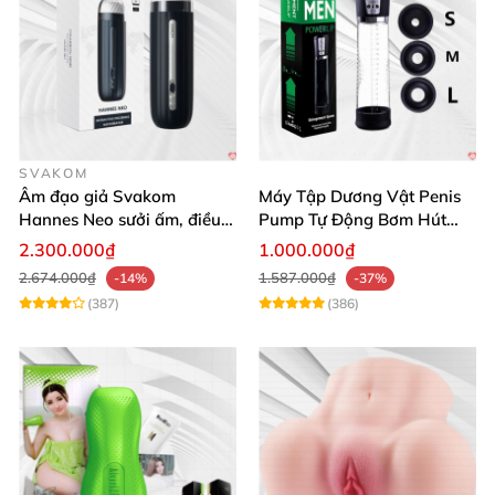
SVAKOM
Âm đạo giả Svakom
Máy Tập Dương Vật Penis
Hannes Neo sưởi ấm, điều
Pump Tự Động Bơm Hút
khiển app thông minh
Kích Thước Lớn
2.300.000₫
1.000.000₫
2.674.000₫
1.587.000₫
-14%
-37%
(387)
(386)