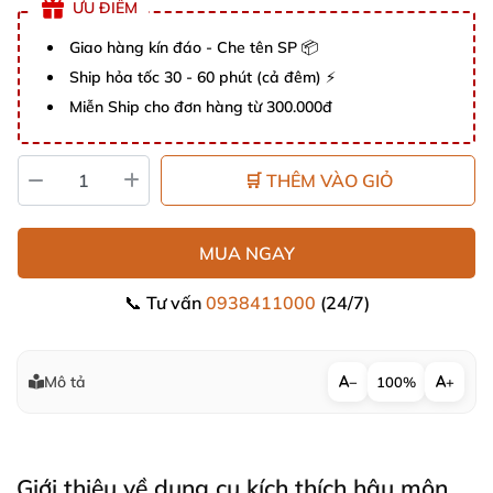
ƯU ĐIỂM
Giao hàng kín đáo - Che tên SP 📦
Ship hỏa tốc 30 - 60 phút (cả đêm) ⚡
Miễn Ship cho đơn hàng từ 300.000đ
🛒 THÊM VÀO GIỎ
MUA NGAY
📞 Tư vấn
0938411000
(24/7)
Mô tả
−
100%
+
Giới thiệu về dụng cụ kích thích hậu môn