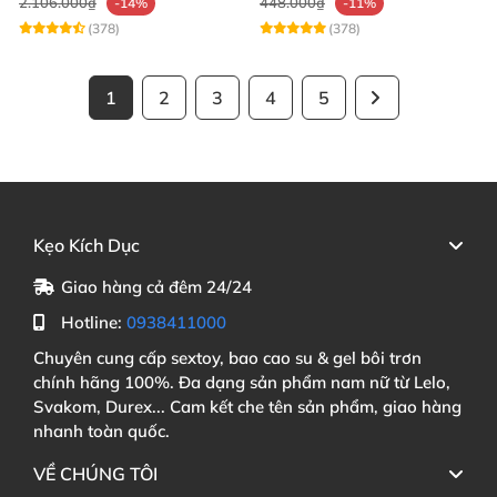
2.106.000₫
448.000₫
-14%
-11%
(378)
(378)
1
2
3
4
5
Kẹo Kích Dục
Giao hàng cả đêm 24/24
Hotline:
0938411000
Chuyên cung cấp sextoy, bao cao su & gel bôi trơn
chính hãng 100%. Đa dạng sản phẩm nam nữ từ Lelo,
Svakom, Durex... Cam kết che tên sản phẩm, giao hàng
nhanh toàn quốc.
VỀ CHÚNG TÔI