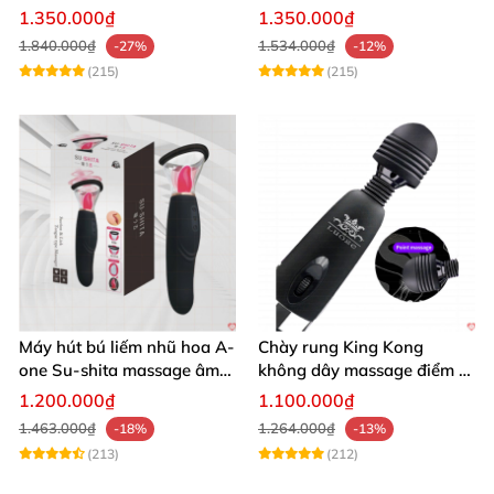
Bluetooth Đa Năng
chế độ rung
1.350.000₫
1.350.000₫
1.840.000₫
1.534.000₫
-27%
-12%
(215)
(215)
Máy hút bú liếm nhũ hoa A-
Chày rung King Kong
one Su-shita massage âm
không dây massage điểm G
đạo độc đáo
sạc USB tiện lợi cao cấp
1.200.000₫
1.100.000₫
1.463.000₫
1.264.000₫
-18%
-13%
(213)
(212)