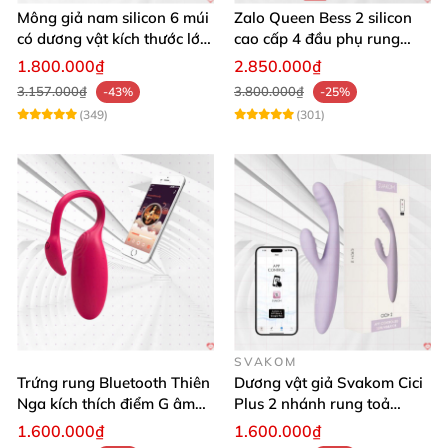
Mông giả nam silicon 6 múi
Zalo Queen Bess 2 silicon
có dương vật kích thước lớn
cao cấp 4 đầu phụ rung
cực thật
nhiệt đa điểm
1.800.000₫
2.850.000₫
3.157.000₫
3.800.000₫
-43%
-25%
(349)
(301)
SVAKOM
Trứng rung Bluetooth Thiên
Dương vật giả Svakom Cici
Nga kích thích điểm G âm
Plus 2 nhánh rung toả
vật thay đổi không khí yêu
nhiệt, điều khiển app
1.600.000₫
1.600.000₫