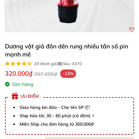
Dương vật giả đôn dên rung nhiều tần số pin
mạnh mẽ
|
29 đánh giá
|
Sku:
4370
320.000₫
367.000₫
-13%
Còn hàng
ƯU ĐIỂM
Giao hàng kín đáo - Che tên SP 📦
Ship hỏa tốc 30 - 60 phút (cả đêm) ⚡
Miễn Ship cho đơn hàng từ 300.000đ