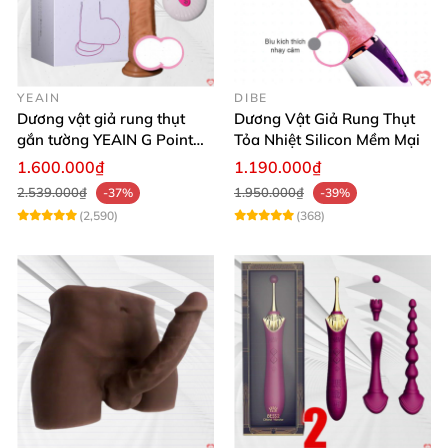
YEAIN
DIBE
Dương vật giả rung thụt
Dương Vật Giả Rung Thụt
gắn tường YEAIN G Point
Tỏa Nhiệt Silicon Mềm Mại
tỏa nhiệt điều khiển từ xa
1.600.000₫
1.190.000₫
2.539.000₫
1.950.000₫
-37%
-39%
(2,590)
(368)