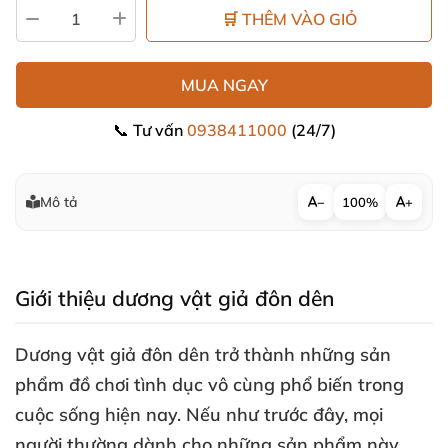
🛒 THÊM VÀO GIỎ
MUA NGAY
📞 Tư vấn
0938411000
(24/7)
Mô tả
−
100%
+
Giới thiệu dương vật giả đôn dên
Dương vật giả đôn dên trở thành
những sản
phẩm đồ chơi tình dục vô cùng phổ biến trong
cuộc sống
hiện nay
.
Nếu như trước đây
,
mọi
người thường dành cho
những sản phẩm này