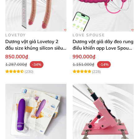
LOVETOY
LOVE SPOUSE
Dương vật giả Lovetoy 2
Dương vật giả dây đeo rung
đầu size khủng silicon siêu
điều khiển app Love Spouse
mềm có thể uốn
thỏa mãn
850.000₫
990.000₫
1.287.000₫
1.151.000₫
-34%
-14%
(230)
(228)