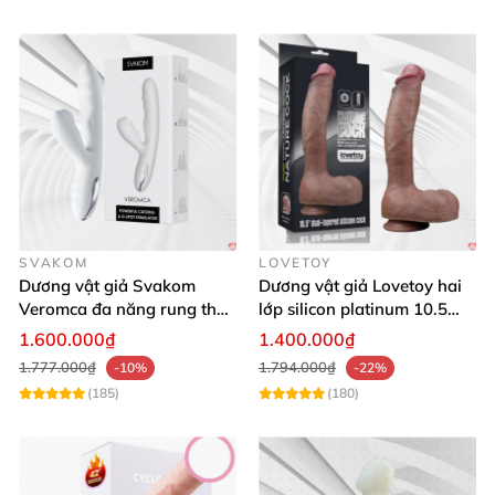
SVAKOM
LOVETOY
Dương vật giả Svakom
Dương vật giả Lovetoy hai
Veromca đa năng rung thụt
lớp silicon platinum 10.5
nhánh phụ hút cực mạnh
inch lớn
1.600.000₫
1.400.000₫
1.777.000₫
1.794.000₫
-10%
-22%
(185)
(180)