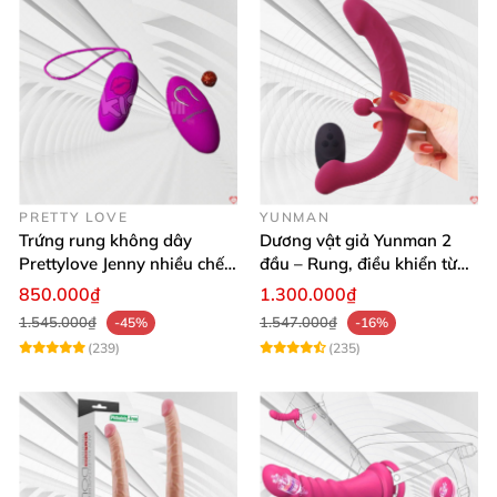
PRETTY LOVE
YUNMAN
Trứng rung không dây
Dương vật giả Yunman 2
Prettylove Jenny nhiều chế
đầu – Rung, điều khiển từ
độ rung silicone Nhật
xa cho les cực phê
850.000₫
1.300.000₫
1.545.000₫
1.547.000₫
-45%
-16%
(239)
(235)