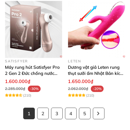
SATISFYER
LETEN
Máy rung hút Satisfyer Pro
Dương vật giả Leten rung
2 Gen 2 Đức chống nước
thụt sưởi ấm Nhật Bản kích
massage điểm G sạc pin
thích điểm G
1.600.000₫
1.650.000₫
2.285.000₫
2.062.000₫
-30%
-20%
(210)
(210)
1
2
3
4
5