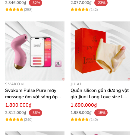
2.346.000₫
2.077.000₫
-32%
-23%
(258)
(242)
SVAKOM
JIUAI
Svakom Pulse Pure máy
Quần silicon gắn dương vật
massage âm vật sóng áp
giả Jiuai Long Love size L
lực điều khiển app cao cấp
cho nữ les
1.800.000₫
1.690.000₫
2.812.000₫
1.988.000₫
-36%
-15%
(240)
(240)