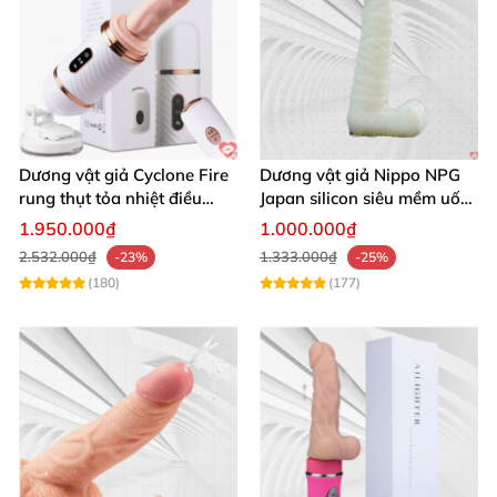
Dương vật giả Cyclone Fire
Dương vật giả Nippo NPG
rung thụt tỏa nhiệt điều
Japan silicon siêu mềm uốn
khiển từ xa
cong thoải mái
1.950.000₫
1.000.000₫
2.532.000₫
1.333.000₫
-23%
-25%
(180)
(177)