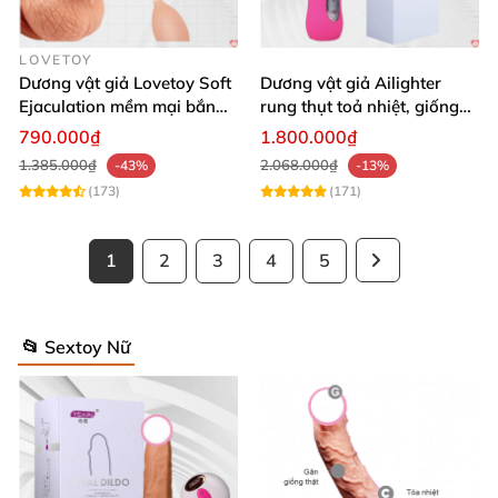
LOVETOY
Dương vật giả Lovetoy Soft
Dương vật giả Ailighter
Ejaculation mềm mại bắn
rung thụt toả nhiệt, giống
nước
thật cực phê
790.000₫
1.800.000₫
1.385.000₫
2.068.000₫
-43%
-13%
(173)
(171)
1
2
3
4
5
📂 Sextoy Nữ