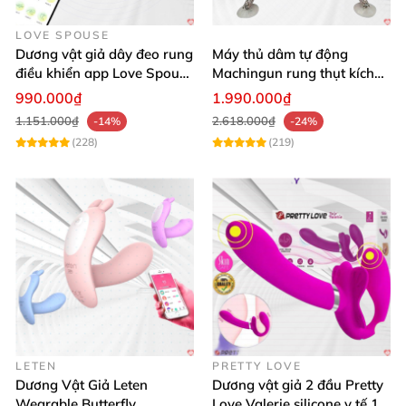
LOVE SPOUSE
Dương vật giả dây đeo rung
Máy thủ dâm tự động
điều khiển app Love Spouse
Machingun rung thụt kích
thỏa mãn
thích âm đạo cực phê
990.000₫
1.990.000₫
1.151.000₫
2.618.000₫
-14%
-24%
(228)
(219)
LETEN
PRETTY LOVE
Dương Vật Giả Leten
Dương vật giả 2 đầu Pretty
Wearable Butterfly
Love Valerie silicone y tế 12