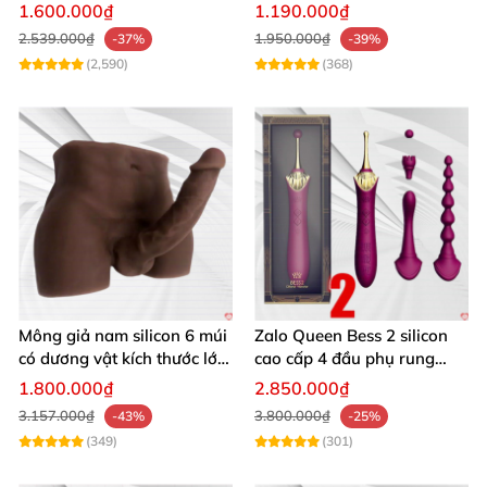
tỏa nhiệt điều khiển từ xa
1.600.000₫
1.190.000₫
2.539.000₫
1.950.000₫
-37%
-39%
(2,590)
(368)
Mông giả nam silicon 6 múi
Zalo Queen Bess 2 silicon
có dương vật kích thước lớn
cao cấp 4 đầu phụ rung
cực thật
nhiệt đa điểm
1.800.000₫
2.850.000₫
3.157.000₫
3.800.000₫
-43%
-25%
(349)
(301)