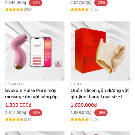
2.346.000₫
2.077.000₫
-32%
-23%
(258)
(242)
SVAKOM
JIUAI
Svakom Pulse Pure máy
Quần silicon gắn dương vật
massage âm vật sóng áp
giả Jiuai Long Love size L
lực điều khiển app cao cấp
cho nữ les
1.800.000₫
1.690.000₫
2.812.000₫
1.988.000₫
-36%
-15%
(240)
(240)