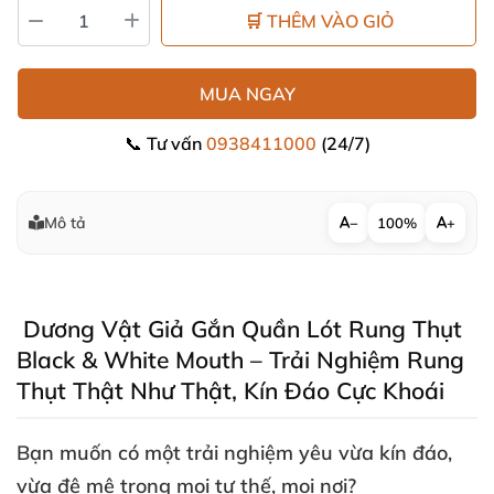
🛒 THÊM VÀO GIỎ
MUA NGAY
📞 Tư vấn
0938411000
(24/7)
Mô tả
−
100%
+
Dương Vật Giả Gắn Quần Lót Rung Thụt
Black & White Mouth – Trải Nghiệm Rung
Thụt Thật Như Thật
, Kín Đáo Cực Khoái
Bạn muốn có một trải nghiệm yêu vừa kín đáo
,
vừa đê mê trong
mọi tư thế
,
mọi nơi?