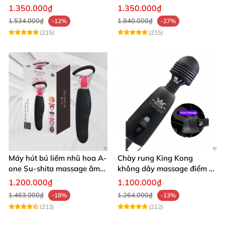
chế độ rung
Bluetooth Đa Năng
1.350.000₫
1.350.000₫
1.534.000₫
1.840.000₫
-12%
-27%
(215)
(215)
Máy hút bú liếm nhũ hoa A-
Chày rung King Kong
one Su-shita massage âm
không dây massage điểm G
đạo độc đáo
sạc USB tiện lợi cao cấp
1.200.000₫
1.100.000₫
1.463.000₫
1.264.000₫
-18%
-13%
(213)
(212)