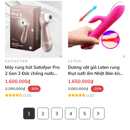
SATISFYER
LETEN
Máy rung hút Satisfyer Pro
Dương vật giả Leten rung
2 Gen 2 Đức chống nước
thụt sưởi ấm Nhật Bản kích
massage điểm G sạc pin
thích điểm G
1.600.000₫
1.650.000₫
2.285.000₫
2.062.000₫
-30%
-20%
(210)
(210)
1
2
3
4
5