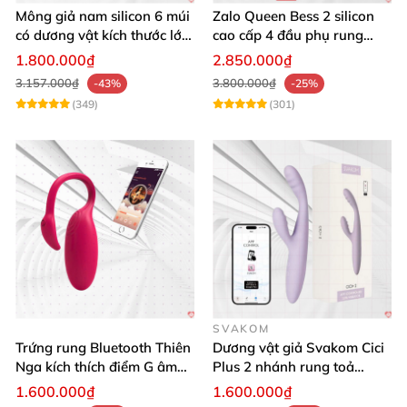
Mông giả nam silicon 6 múi
Zalo Queen Bess 2 silicon
có dương vật kích thước lớn
cao cấp 4 đầu phụ rung
cực thật
nhiệt đa điểm
1.800.000₫
2.850.000₫
3.157.000₫
3.800.000₫
-43%
-25%
(349)
(301)
SVAKOM
Trứng rung Bluetooth Thiên
Dương vật giả Svakom Cici
Nga kích thích điểm G âm
Plus 2 nhánh rung toả
vật thay đổi không khí yêu
nhiệt, điều khiển app
1.600.000₫
1.600.000₫