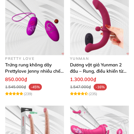
PRETTY LOVE
YUNMAN
Trứng rung không dây
Dương vật giả Yunman 2
Prettylove Jenny nhiều chế
đầu – Rung, điều khiển từ
độ rung silicone Nhật
xa cho les cực phê
850.000₫
1.300.000₫
1.545.000₫
1.547.000₫
-45%
-16%
(239)
(235)