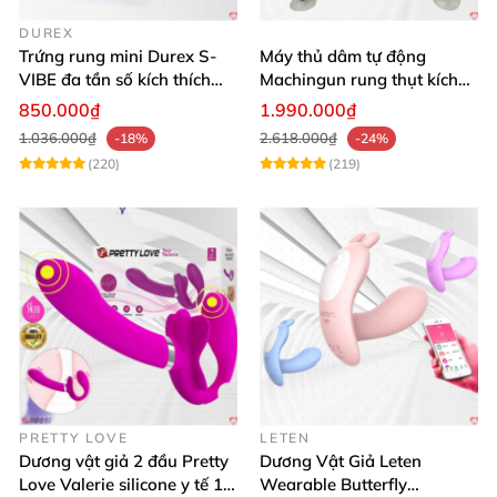
DUREX
Trứng rung mini Durex S-
Máy thủ dâm tự động
VIBE đa tần số kích thích
Machingun rung thụt kích
điểm G
thích âm đạo cực phê
850.000₫
1.990.000₫
1.036.000₫
2.618.000₫
-18%
-24%
(220)
(219)
PRETTY LOVE
LETEN
Dương vật giả 2 đầu Pretty
Dương Vật Giả Leten
Love Valerie silicone y tế 12
Wearable Butterfly