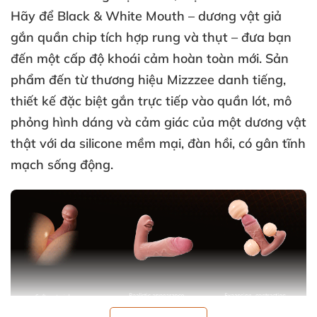
Hãy để
Black & White Mouth
–
dương vật giả
gắn quần chip tích hợp rung
và thụt
– đưa bạn
đến một cấp độ khoái cảm hoàn toàn mới
. Sản
phẩm đến từ thương hiệu
Mizzzee
danh tiếng
,
thiết kế
đặc biệt
gắn trực tiếp vào quần lót
, mô
phỏng hình dáng
và cảm giác
của một dương vật
thật
với
da silicone mềm mại
, đàn hồi
, có gân tĩnh
mạch sống động
.