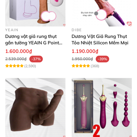
YEAIN
DIBE
Dương vật giả rung thụt
Dương Vật Giả Rung Thụt
gắn tường YEAIN G Point
Tỏa Nhiệt Silicon Mềm Mại
tỏa nhiệt điều khiển từ xa
1.600.000₫
1.190.000₫
2.539.000₫
1.950.000₫
-37%
-39%
(2,590)
(368)