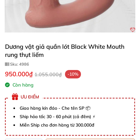
Dương vật giả quần lót Black White Mouth
rung thụt liếm
Sku:
4986
950.000₫
1.055.000₫
-10%
Còn hàng
ƯU ĐIỂM
Giao hàng kín đáo - Che tên SP 📦
Ship hỏa tốc 30 - 60 phút (cả đêm) ⚡
Miễn Ship cho đơn hàng từ 300.000đ