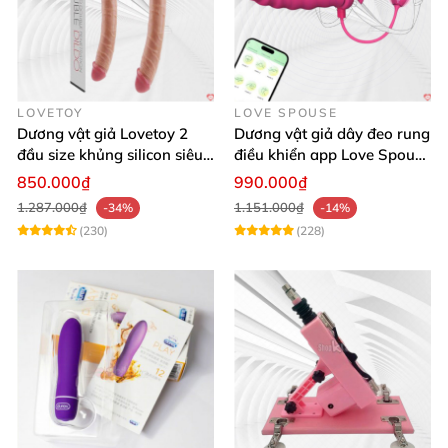
LOVETOY
LOVE SPOUSE
Dương vật giả Lovetoy 2
Dương vật giả dây đeo rung
đầu size khủng silicon siêu
điều khiển app Love Spouse
mềm có thể uốn
thỏa mãn
850.000₫
990.000₫
1.287.000₫
1.151.000₫
-34%
-14%
(230)
(228)