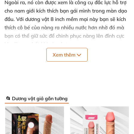
Ngoài ra
, nó còn
được xem là công cụ đắc lực hỗ trợ
cho nam giới kích thích bạn gái mình trong màn dạo
đầu
. Với dương vật 8 inch mềm mại này bạn
sẽ kích
thích cô bé
của nàng ra nhiều nước hơn nhờ đó
mà
bạn
có thể giữ sức
để chinh phục nàng lên đỉnh cực
khoái cao nhất khi giao hợp.
Xem thêm
Thông tin chi tiết về Dương vật giả
Lovetoy Nature 2 thớ siêu mềm mịn
DV58E
Thể loại: Đồ chơi cho nữ
, Dương vật giả gắn tường.
📂 Dương vật giả gắn tường
Tính năng: Kích thích điểm G âm đạo
, giải tỏa nhu
cầu sinh lý nữ hiệu quả
, hỗ trợ chuyện phòng the
của
cặp đôi.