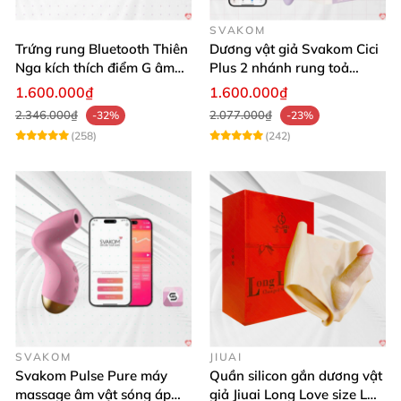
SVAKOM
Trứng rung Bluetooth Thiên
Dương vật giả Svakom Cici
Nga kích thích điểm G âm
Plus 2 nhánh rung toả
vật thay đổi không khí yêu
nhiệt, điều khiển app
1.600.000₫
1.600.000₫
2.346.000₫
2.077.000₫
-32%
-23%
(258)
(242)
SVAKOM
JIUAI
Svakom Pulse Pure máy
Quần silicon gắn dương vật
massage âm vật sóng áp
giả Jiuai Long Love size L