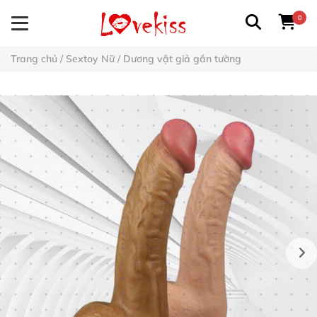
0
Trang chủ
/
Sextoy Nữ
/
Dương vật giả gắn tường