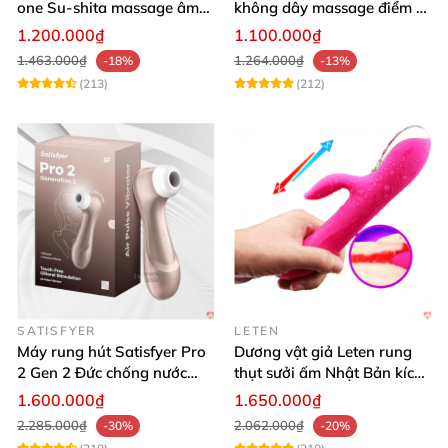
one Su-shita massage âm
không dây massage điểm G
đạo độc đáo
sạc USB tiện lợi cao cấp
1.200.000₫
1.100.000₫
1.463.000₫
1.264.000₫
-18%
-13%
(213)
(212)
SATISFYER
LETEN
Máy rung hút Satisfyer Pro
Dương vật giả Leten rung
2 Gen 2 Đức chống nước
thụt sưởi ấm Nhật Bản kích
massage điểm G sạc pin
thích điểm G
1.600.000₫
1.650.000₫
2.285.000₫
2.062.000₫
-30%
-20%