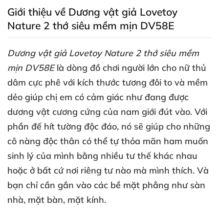
Giới thiệu về Dương vật giả Lovetoy
Nature 2 thớ siêu mềm mịn DV58E
Dương vật giả Lovetoy Nature 2 thớ siêu mềm
mịn DV58E
là dòng đồ chơi người lớn cho nữ thủ
dâm cực phê
với kích thước tương đôi to
và mềm
dẻo giúp chị em có cảm giác như đang
được
dương vật cương cứng
của nam giới đút vào
. Với
phần đế hít tường độc đáo
, nó
sẽ giúp cho
những
cô nàng độc thân
có thể tự thỏa mãn ham muốn
sinh lý
của mình bằng nhiều tư thế khác nhau
hoặc ở
bất cứ nơi
riêng tư nào
mà mình thích
. Và
bạn chỉ cần gắn vào
các bề mặt phẳng như sàn
nhà
, mặt bàn
, mặt kính.