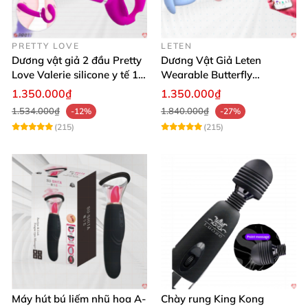
PRETTY LOVE
LETEN
Dương vật giả 2 đầu Pretty
Dương Vật Giả Leten
Love Valerie silicone y tế 12
Wearable Butterfly
chế độ rung
Bluetooth Đa Năng
1.350.000₫
1.350.000₫
1.534.000₫
1.840.000₫
-12%
-27%
(215)
(215)
Máy hút bú liếm nhũ hoa A-
Chày rung King Kong