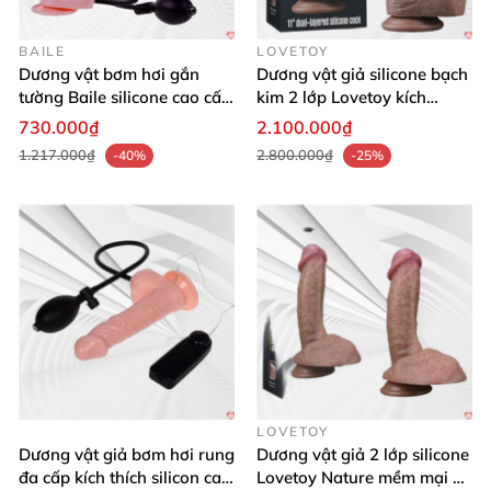
BAILE
LOVETOY
Dương vật bơm hơi gắn
Dương vật giả silicone bạch
tường Baile silicone cao cấp
kim 2 lớp Lovetoy kích
mềm mại
thước lớn
730.000₫
2.100.000₫
1.217.000₫
2.800.000₫
-40%
-25%
LOVETOY
Dương vật giả bơm hơi rung
Dương vật giả 2 lớp silicone
đa cấp kích thích silicon cao
Lovetoy Nature mềm mại an