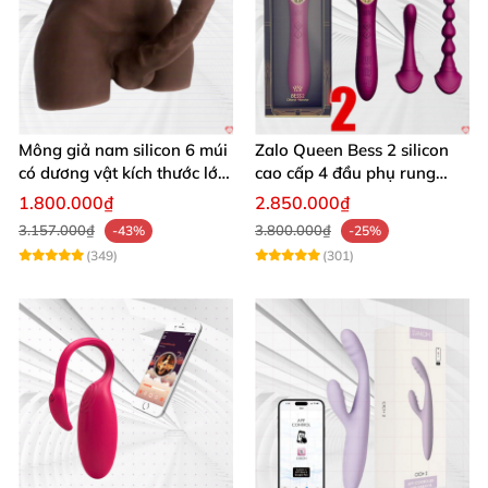
Mông giả nam silicon 6 múi
Zalo Queen Bess 2 silicon
có dương vật kích thước lớn
cao cấp 4 đầu phụ rung
cực thật
nhiệt đa điểm
1.800.000₫
2.850.000₫
3.157.000₫
3.800.000₫
-43%
-25%
(349)
(301)