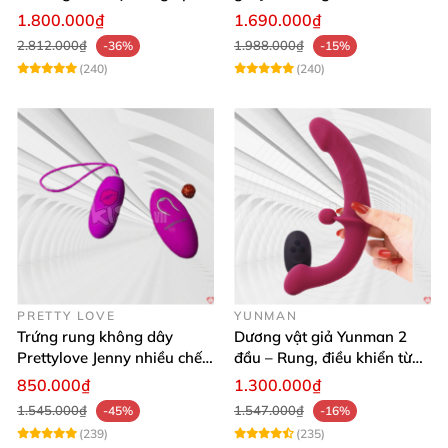
lực điều khiển app cao cấp
cho nữ les
1.800.000₫
1.690.000₫
2.812.000₫
1.988.000₫
-36%
-15%
(240)
(240)
PRETTY LOVE
YUNMAN
Trứng rung không dây
Dương vật giả Yunman 2
Prettylove Jenny nhiều chế
đầu – Rung, điều khiển từ
độ rung silicone Nhật
xa cho les cực phê
850.000₫
1.300.000₫
1.545.000₫
1.547.000₫
-45%
-16%
(239)
(235)