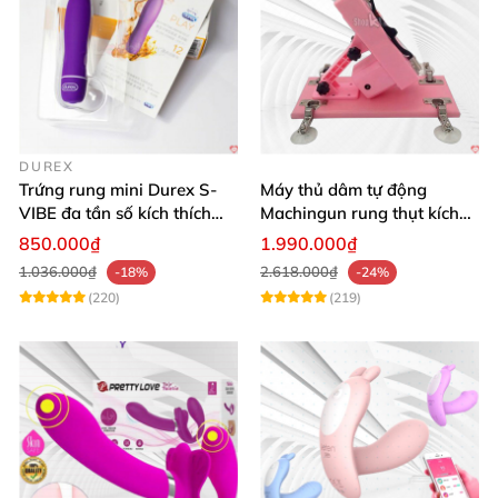
DUREX
Trứng rung mini Durex S-
Máy thủ dâm tự động
VIBE đa tần số kích thích
Machingun rung thụt kích
điểm G
thích âm đạo cực phê
850.000₫
1.990.000₫
1.036.000₫
2.618.000₫
-18%
-24%
(220)
(219)