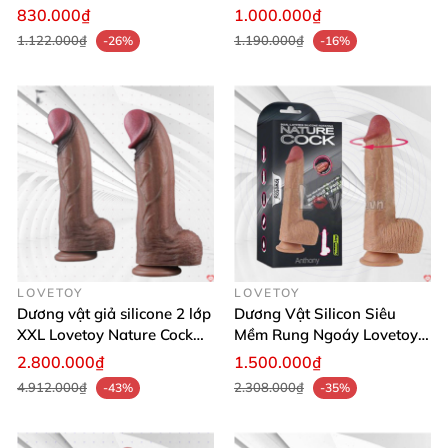
cấp
toàn sức khỏe
830.000₫
1.000.000₫
1.122.000₫
1.190.000₫
-26%
-16%
LOVETOY
LOVETOY
Dương vật giả silicone 2 lớp
Dương Vật Silicon Siêu
XXL Lovetoy Nature Cock
Mềm Rung Ngoáy Lovetoy
siêu chân thật
Anthony Mỹ Chính Hãng
2.800.000₫
1.500.000₫
4.912.000₫
2.308.000₫
-43%
-35%