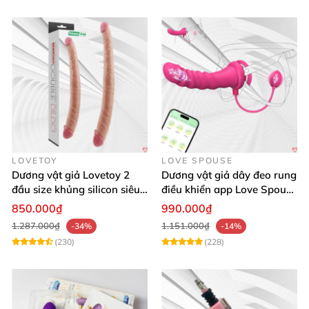
LOVETOY
LOVE SPOUSE
Dương vật giả Lovetoy 2
Dương vật giả dây đeo rung
đầu size khủng silicon siêu
điều khiển app Love Spouse
mềm có thể uốn
thỏa mãn
850.000₫
990.000₫
1.287.000₫
1.151.000₫
-34%
-14%
(230)
(228)