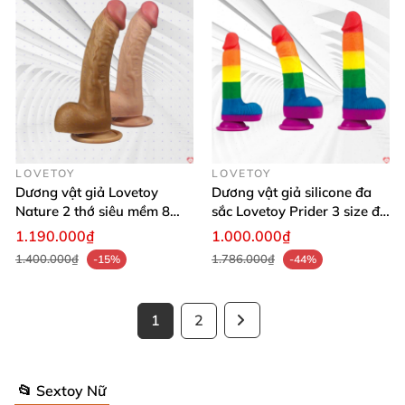
LOVETOY
LOVETOY
Dương vật giả Lovetoy
Dương vật giả silicone đa
Nature 2 thớ siêu mềm 8
sắc Lovetoy Prider 3 size đa
inch thật
năng
1.190.000₫
1.000.000₫
1.400.000₫
1.786.000₫
-15%
-44%
1
2
📂 Sextoy Nữ