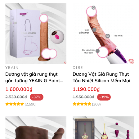
YEAIN
DIBE
Dương vật giả rung thụt
Dương Vật Giả Rung Thụt
gắn tường YEAIN G Point
Tỏa Nhiệt Silicon Mềm Mại
tỏa nhiệt điều khiển từ xa
1.600.000₫
1.190.000₫
2.539.000₫
1.950.000₫
-37%
-39%
(2,590)
(368)