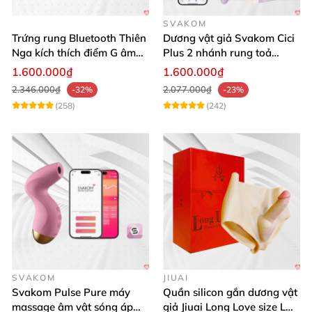
SVAKOM
Trứng rung Bluetooth Thiên
Dương vật giả Svakom Cici
Nga kích thích điểm G âm
Plus 2 nhánh rung toả
vật thay đổi không khí yêu
nhiệt, điều khiển app
1.600.000₫
1.600.000₫
2.346.000₫
2.077.000₫
-32%
-23%
(258)
(242)
SVAKOM
JIUAI
Svakom Pulse Pure máy
Quần silicon gắn dương vật
massage âm vật sóng áp
giả Jiuai Long Love size L