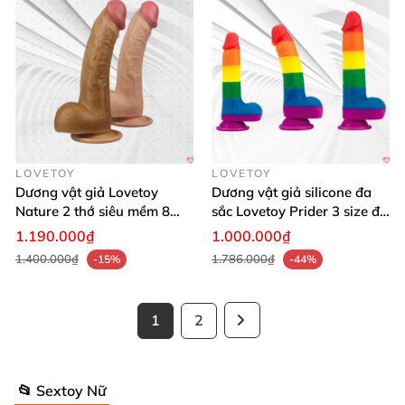
LOVETOY
LOVETOY
Dương vật giả Lovetoy
Dương vật giả silicone đa
Nature 2 thớ siêu mềm 8
sắc Lovetoy Prider 3 size đa
inch thật
năng
1.190.000₫
1.000.000₫
1.400.000₫
1.786.000₫
-15%
-44%
1
2
📂 Sextoy Nữ