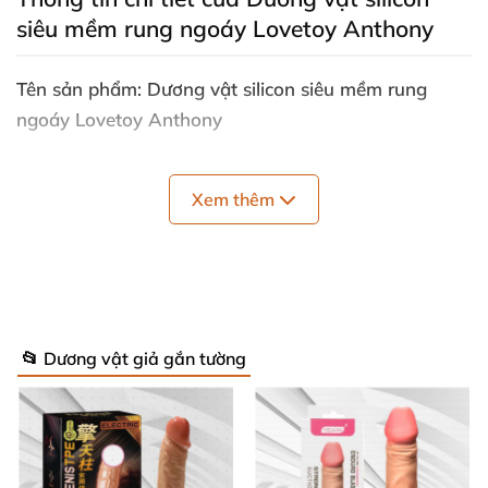
siêu mềm rung ngoáy Lovetoy Anthony
Tên sản phẩm: Dương vật silicon siêu mềm rung
ngoáy Lovetoy Anthony
Mã sản phẩm: DV07R
Xem thêm
Thể loại: Dương vật giả đa năng
, Đồ chơi cho nữ
Chức năng: Kích thích điểm G
, giải tỏa sinh lý hiệu
quả.
Đối tượng sử dụng: Nữ
và
các cặp đôi
📂 Dương vật giả gắn tường
Chất liệu: Silicone 2 lớp giống như thật
Kích thước: 21.5cm x 4cm