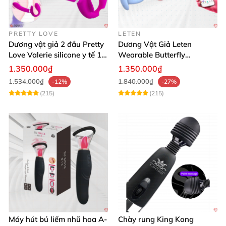
PRETTY LOVE
LETEN
Dương vật giả 2 đầu Pretty
Dương Vật Giả Leten
Love Valerie silicone y tế 12
Wearable Butterfly
chế độ rung
Bluetooth Đa Năng
1.350.000₫
1.350.000₫
1.534.000₫
1.840.000₫
-12%
-27%
(215)
(215)
Máy hút bú liếm nhũ hoa A-
Chày rung King Kong