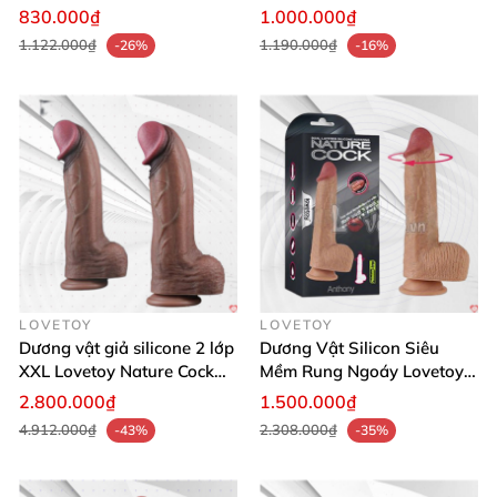
cấp
toàn sức khỏe
830.000₫
1.000.000₫
1.122.000₫
1.190.000₫
-26%
-16%
LOVETOY
LOVETOY
Dương vật giả silicone 2 lớp
Dương Vật Silicon Siêu
XXL Lovetoy Nature Cock
Mềm Rung Ngoáy Lovetoy
siêu chân thật
Anthony Mỹ Chính Hãng
2.800.000₫
1.500.000₫
4.912.000₫
2.308.000₫
-43%
-35%