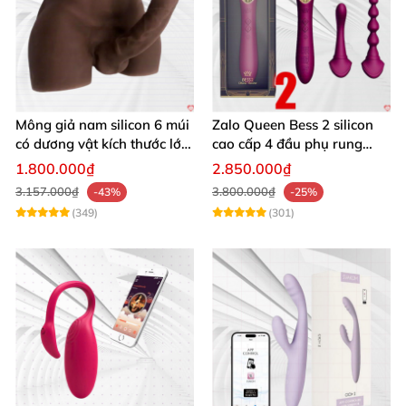
Mông giả nam silicon 6 múi
Zalo Queen Bess 2 silicon
có dương vật kích thước lớn
cao cấp 4 đầu phụ rung
cực thật
nhiệt đa điểm
1.800.000₫
2.850.000₫
3.157.000₫
3.800.000₫
-43%
-25%
(349)
(301)