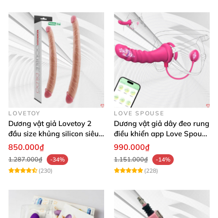
LOVETOY
LOVE SPOUSE
Dương vật giả Lovetoy 2
Dương vật giả dây đeo rung
đầu size khủng silicon siêu
điều khiển app Love Spouse
mềm có thể uốn
thỏa mãn
850.000₫
990.000₫
1.287.000₫
1.151.000₫
-34%
-14%
(230)
(228)