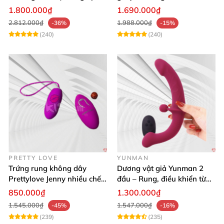
lực điều khiển app cao cấp
cho nữ les
1.800.000₫
1.690.000₫
2.812.000₫
1.988.000₫
-36%
-15%
(240)
(240)
PRETTY LOVE
YUNMAN
Trứng rung không dây
Dương vật giả Yunman 2
Prettylove Jenny nhiều chế
đầu – Rung, điều khiển từ
độ rung silicone Nhật
xa cho les cực phê
850.000₫
1.300.000₫
1.545.000₫
1.547.000₫
-45%
-16%
(239)
(235)