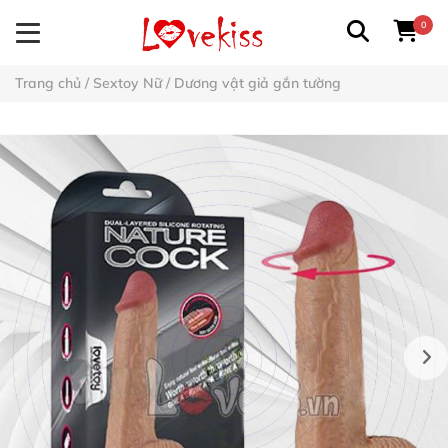
0
Trang chủ
/
Sextoy Nữ
/
Dương vật giả gắn tường