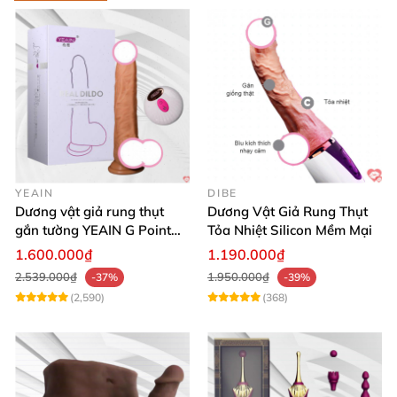
YEAIN
DIBE
Dương vật giả rung thụt
Dương Vật Giả Rung Thụt
gắn tường YEAIN G Point
Tỏa Nhiệt Silicon Mềm Mại
tỏa nhiệt điều khiển từ xa
1.600.000₫
1.190.000₫
2.539.000₫
1.950.000₫
-37%
-39%
(2,590)
(368)