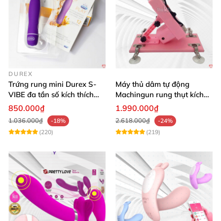
DUREX
Trứng rung mini Durex S-
Máy thủ dâm tự động
VIBE đa tần số kích thích
Machingun rung thụt kích
điểm G
thích âm đạo cực phê
850.000₫
1.990.000₫
1.036.000₫
2.618.000₫
-18%
-24%
(220)
(219)