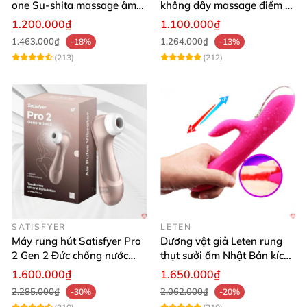
one Su-shita massage âm
không dây massage điểm G
đạo độc đáo
sạc USB tiện lợi cao cấp
1.200.000₫
1.100.000₫
1.463.000₫
1.264.000₫
-18%
-13%
(213)
(212)
SATISFYER
LETEN
Máy rung hút Satisfyer Pro
Dương vật giả Leten rung
2 Gen 2 Đức chống nước
thụt sưởi ấm Nhật Bản kích
massage điểm G sạc pin
thích điểm G
1.600.000₫
1.650.000₫
2.285.000₫
2.062.000₫
-30%
-20%