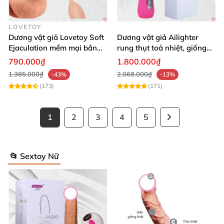
LOVETOY
Dương vật giả Lovetoy Soft
Dương vật giả Ailighter
Ejaculation mềm mại bắn
rung thụt toả nhiệt, giống
nước
thật cực phê
790.000₫
1.800.000₫
1.385.000₫
2.068.000₫
-43%
-13%
(173)
(171)
1
2
3
4
5
📂 Sextoy Nữ