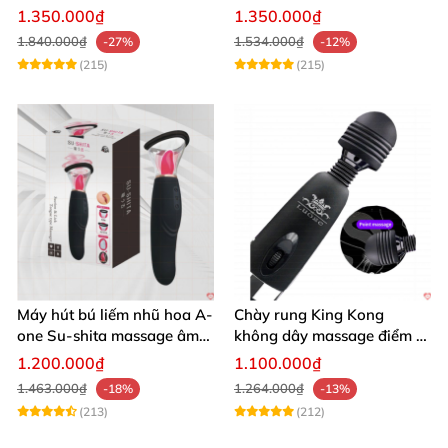
Bluetooth Đa Năng
chế độ rung
1.350.000₫
1.350.000₫
1.840.000₫
1.534.000₫
-27%
-12%
(215)
(215)
Máy hút bú liếm nhũ hoa A-
Chày rung King Kong
one Su-shita massage âm
không dây massage điểm G
đạo độc đáo
sạc USB tiện lợi cao cấp
1.200.000₫
1.100.000₫
1.463.000₫
1.264.000₫
-18%
-13%
(213)
(212)