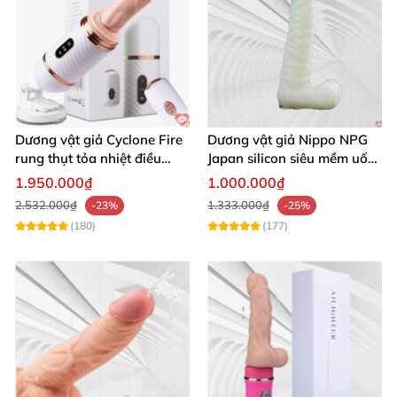
Dương vật giả Cyclone Fire
Dương vật giả Nippo NPG
rung thụt tỏa nhiệt điều
Japan silicon siêu mềm uốn
khiển từ xa
cong thoải mái
1.950.000₫
1.000.000₫
2.532.000₫
1.333.000₫
-23%
-25%
(180)
(177)