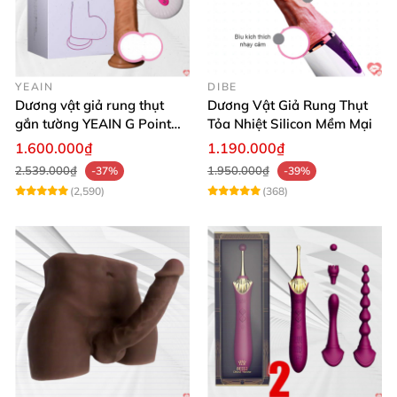
YEAIN
DIBE
Dương vật giả rung thụt
Dương Vật Giả Rung Thụt
gắn tường YEAIN G Point
Tỏa Nhiệt Silicon Mềm Mại
tỏa nhiệt điều khiển từ xa
1.600.000₫
1.190.000₫
2.539.000₫
1.950.000₫
-37%
-39%
(2,590)
(368)