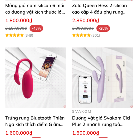
Mông giả nam silicon 6 múi
Zalo Queen Bess 2 silicon
có dương vật kích thước lớn
cao cấp 4 đầu phụ rung
cực thật
nhiệt đa điểm
1.800.000₫
2.850.000₫
3.157.000₫
3.800.000₫
-43%
-25%
(349)
(301)
SVAKOM
Trứng rung Bluetooth Thiên
Dương vật giả Svakom Cici
Nga kích thích điểm G âm
Plus 2 nhánh rung toả
vật thay đổi không khí yêu
nhiệt, điều khiển app
1.600.000₫
1.600.000₫