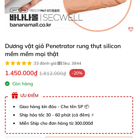
Dương vật giả Penetrator rung thụt silicon
mềm mềm mại thật
|
33 đánh giá
|
Sku:
3844
1.450.000₫
1.812.000₫
-20%
Còn hàng
ƯU ĐIỂM
Giao hàng kín đáo - Che tên SP 📦
Ship hỏa tốc 30 - 60 phút (cả đêm) ⚡
Miễn Ship cho đơn hàng từ 300.000đ