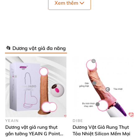
Xem thêm
năng chính vừa
có thể rung lên bần bật lại
có thể
thụt lên xuống liên hồi cộng
với nhánh hút nhiệt tình
chắc chắn làm nàng sướng phát điên.
- Chất liệu silicone khỏi bàn
cũng thấy nó cao cấp
và
mềm mại giúp cho sự cọ sát
với cô bé vì thế nhẹ
📂 Dương vật giả đa năng
nhàng
và uyển chuyển không khác gì khi tiếp xúc
với
da thịt
của chàng
. Cảm giác
của
các nàng là phê
,
sướng điên khi dương vật tiếp xúc
với âm đạo
được
thiết kế tinh xảo một cách chân thật nhất từ
những
thớ gân nổi cộm
, màu sắc gần gũi tạo cảm xúc
thăng hoa làm chị em mê.
YEAIN
DIBE
Dương vật giả rung thụt
Dương Vật Giả Rung Thụt
gắn tường YEAIN G Point
Tỏa Nhiệt Silicon Mềm Mại