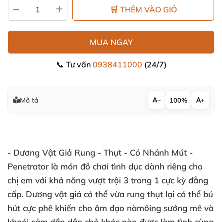
🛒 THÊM VÀO GIỎ
MUA NGAY
📞 Tư vấn
0938411000
(24/7)
Mô tả
−
100%
+
- Dương Vật Giả Rung - Thụt - Có Nhánh Mút -
Penetrator
là món đồ chơi tình dục dành
riêng cho
chị em
với khả năng vượt trội 3 trong 1 cực kỳ đẳng
cấp
. Dương vật giả
có thể vừa rung thụt lại
có thể bú
hút cực phê khiến cho âm đạo nàmôing sướng mê
và
khoái cảm dần dần chả khác nào
được làm tình cùng