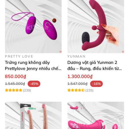
PRETTY LOVE
YUNMAN
Trứng rung không dây
Dương vật giả Yunman 2
Prettylove Jenny nhiều chế
đầu – Rung, điều khiển từ
độ rung silicone Nhật
xa cho les cực phê
850.000₫
1.300.000₫
1.545.000₫
1.547.000₫
-45%
-16%
(239)
(235)