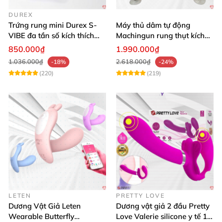
DUREX
Trứng rung mini Durex S-
Máy thủ dâm tự động
VIBE đa tần số kích thích
Machingun rung thụt kích
điểm G
thích âm đạo cực phê
850.000₫
1.990.000₫
1.036.000₫
2.618.000₫
-18%
-24%
(220)
(219)
LETEN
PRETTY LOVE
Dương Vật Giả Leten
Dương vật giả 2 đầu Pretty
Wearable Butterfly
Love Valerie silicone y tế 12