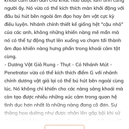
người ấy
. Nó vừa
có thể kích thích màn khởi động
với
đầu bú hút bên ngoài âm đạo hay âm vật cực kỳ
điêu luyện
. Nhánh chính thiết kế giống hệt "cậu nhỏ"
của
các anh
, không
những khiến nàng mê mẩn
mà
nó
có thể tự động thụt lên xuống va chạm tới thành
âm đạo khiến nàng hưng phấn trong khoái cảm tột
cùng.
- Dương Vật Giả Rung - Thụt - Có Nhánh Mút -
Penetrator
vừa
có thể kích thích điểm G
với nhánh
chính dương vật giả lại
có thể bú hút bên ngoài cùng
lúc
. Nó không chỉ khiến cho
các nàng sảng khoái
mà
còn tạo
được nhiều
những xúc cảm trong quan hệ
tình dục hơn nhất là
những nàng đang cô đơn
. Sự
thăng hoa dường như
được nhân lên gấp bội khi sử
dụng anh chàng này vào cuộc yêu giúp cả 2 cùng lên
đỉnh trong sung sướng
.
Đặc biệt anh chàng
với chức