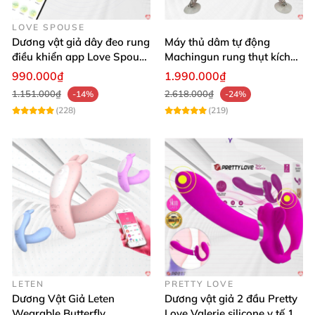
LOVE SPOUSE
Dương vật giả dây đeo rung
Máy thủ dâm tự động
điều khiển app Love Spouse
Machingun rung thụt kích
thỏa mãn
thích âm đạo cực phê
990.000₫
1.990.000₫
1.151.000₫
2.618.000₫
-14%
-24%
(228)
(219)
LETEN
PRETTY LOVE
Dương Vật Giả Leten
Dương vật giả 2 đầu Pretty
Wearable Butterfly
Love Valerie silicone y tế 12