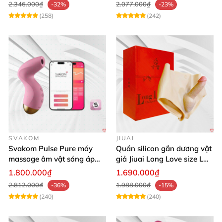
2.346.000₫
2.077.000₫
-32%
-23%
(258)
(242)
SVAKOM
JIUAI
Svakom Pulse Pure máy
Quần silicon gắn dương vật
massage âm vật sóng áp
giả Jiuai Long Love size L
lực điều khiển app cao cấp
cho nữ les
1.800.000₫
1.690.000₫
2.812.000₫
1.988.000₫
-36%
-15%
(240)
(240)