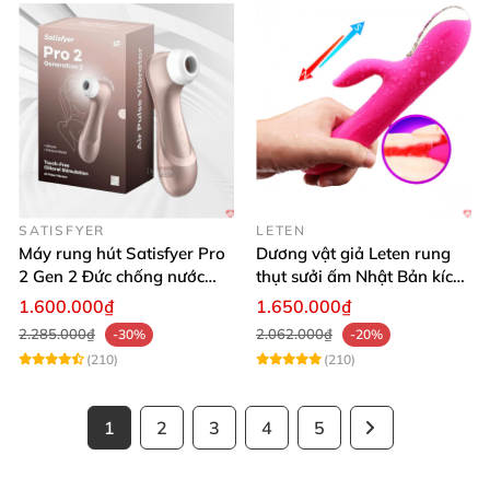
SATISFYER
LETEN
Máy rung hút Satisfyer Pro
Dương vật giả Leten rung
2 Gen 2 Đức chống nước
thụt sưởi ấm Nhật Bản kích
massage điểm G sạc pin
thích điểm G
1.600.000₫
1.650.000₫
2.285.000₫
2.062.000₫
-30%
-20%
(210)
(210)
1
2
3
4
5