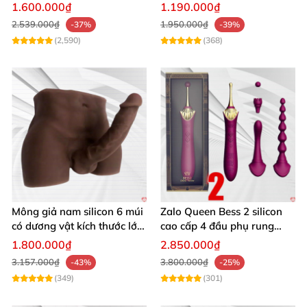
tỏa nhiệt điều khiển từ xa
1.600.000₫
1.190.000₫
2.539.000₫
1.950.000₫
-37%
-39%
(2,590)
(368)
Mông giả nam silicon 6 múi
Zalo Queen Bess 2 silicon
có dương vật kích thước lớn
cao cấp 4 đầu phụ rung
cực thật
nhiệt đa điểm
1.800.000₫
2.850.000₫
3.157.000₫
3.800.000₫
-43%
-25%
(349)
(301)