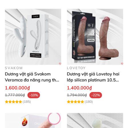
SVAKOM
LOVETOY
Dương vật giả Svakom
Dương vật giả Lovetoy hai
Veromca đa năng rung thụt
lớp silicon platinum 10.5
nhánh phụ hút cực mạnh
inch lớn
1.600.000₫
1.400.000₫
1.777.000₫
1.794.000₫
-10%
-22%
(185)
(180)