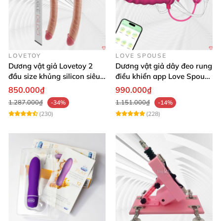
LOVETOY
LOVE SPOUSE
Dương vật giả Lovetoy 2
Dương vật giả dây đeo rung
đầu size khủng silicon siêu
điều khiển app Love Spouse
mềm có thể uốn
thỏa mãn
850.000₫
990.000₫
1.287.000₫
1.151.000₫
-34%
-14%
(230)
(228)