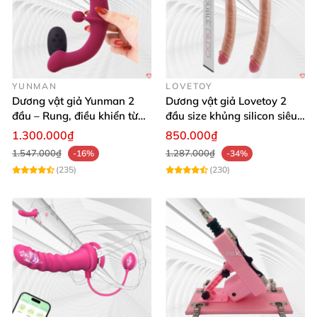
YUNMAN
LOVETOY
Dương vật giả Yunman 2
Dương vật giả Lovetoy 2
đầu – Rung, điều khiển từ
đầu size khủng silicon siêu
xa cho les cực phê
mềm có thể uốn
1.300.000₫
850.000₫
1.547.000₫
1.287.000₫
-16%
-34%
(235)
(230)