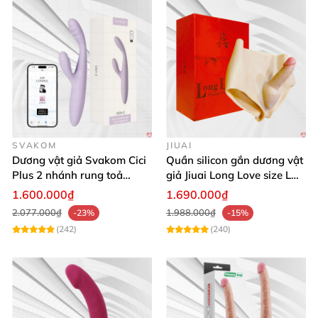
SVAKOM
JIUAI
Dương vật giả Svakom Cici
Quần silicon gắn dương vật
Plus 2 nhánh rung toả
giả Jiuai Long Love size L
nhiệt, điều khiển app
cho nữ les
1.600.000₫
1.690.000₫
2.077.000₫
1.988.000₫
-23%
-15%
(242)
(240)