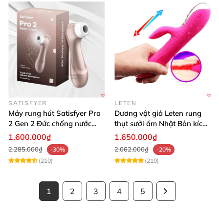
SATISFYER
LETEN
Máy rung hút Satisfyer Pro
Dương vật giả Leten rung
2 Gen 2 Đức chống nước
thụt sưởi ấm Nhật Bản kích
massage điểm G sạc pin
thích điểm G
1.600.000₫
1.650.000₫
2.285.000₫
2.062.000₫
-30%
-20%
(210)
(210)
1
2
3
4
5