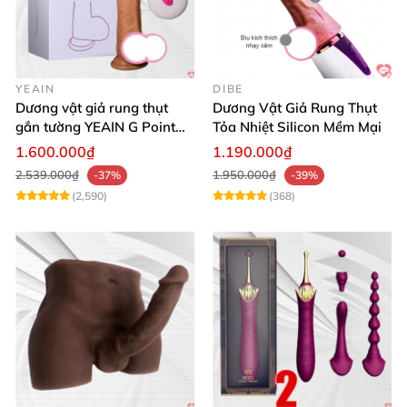
YEAIN
DIBE
Dương vật giả rung thụt
Dương Vật Giả Rung Thụt
gắn tường YEAIN G Point
Tỏa Nhiệt Silicon Mềm Mại
tỏa nhiệt điều khiển từ xa
1.600.000₫
1.190.000₫
2.539.000₫
1.950.000₫
-37%
-39%
(2,590)
(368)