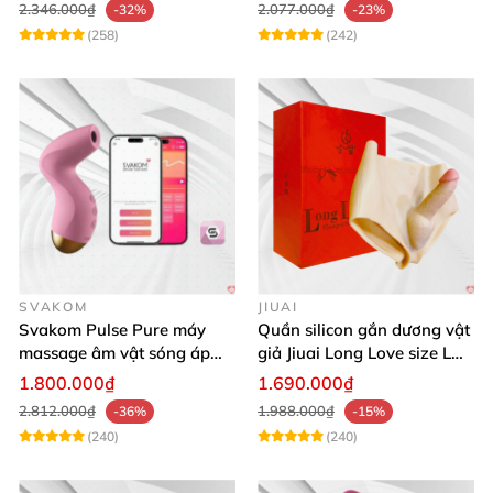
2.346.000₫
2.077.000₫
-32%
-23%
(258)
(242)
SVAKOM
JIUAI
Svakom Pulse Pure máy
Quần silicon gắn dương vật
massage âm vật sóng áp
giả Jiuai Long Love size L
lực điều khiển app cao cấp
cho nữ les
1.800.000₫
1.690.000₫
2.812.000₫
1.988.000₫
-36%
-15%
(240)
(240)