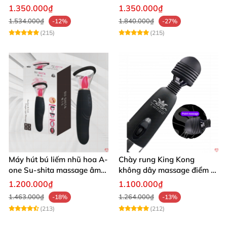
chế độ rung
Bluetooth Đa Năng
1.350.000₫
1.350.000₫
1.534.000₫
1.840.000₫
-12%
-27%
(215)
(215)
Máy hút bú liếm nhũ hoa A-
Chày rung King Kong
one Su-shita massage âm
không dây massage điểm G
đạo độc đáo
sạc USB tiện lợi cao cấp
1.200.000₫
1.100.000₫
1.463.000₫
1.264.000₫
-18%
-13%
(213)
(212)