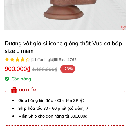
Dương vật giả silicone giống thật Vua cơ bắp
size L mềm
|
11 đánh giá
|
Sku:
4762
900.000₫
1.168.000₫
-23%
Còn hàng
ƯU ĐIỂM
Giao hàng kín đáo - Che tên SP 📦
Ship hỏa tốc 30 - 60 phút (cả đêm) ⚡
Miễn Ship cho đơn hàng từ 300.000đ