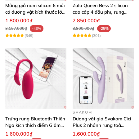
Mông giả nam silicon 6 múi
Zalo Queen Bess 2 silicon
có dương vật kích thước lớn
cao cấp 4 đầu phụ rung
cực thật
nhiệt đa điểm
1.800.000₫
2.850.000₫
3.157.000₫
3.800.000₫
-43%
-25%
(349)
(301)
SVAKOM
Trứng rung Bluetooth Thiên
Dương vật giả Svakom Cici
Nga kích thích điểm G âm
Plus 2 nhánh rung toả
vật thay đổi không khí yêu
nhiệt, điều khiển app
1.600.000₫
1.600.000₫