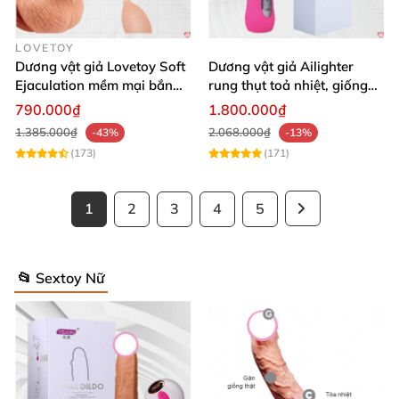
LOVETOY
Dương vật giả Lovetoy Soft
Dương vật giả Ailighter
Ejaculation mềm mại bắn
rung thụt toả nhiệt, giống
nước
thật cực phê
790.000₫
1.800.000₫
1.385.000₫
2.068.000₫
-43%
-13%
(173)
(171)
1
2
3
4
5
📂 Sextoy Nữ