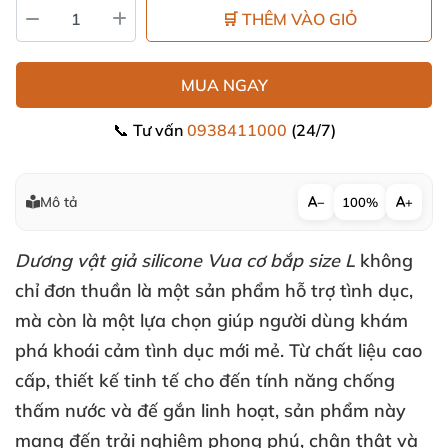
🛒 THÊM VÀO GIỎ
MUA NGAY
📞 Tư vấn
0938411000
(24/7)
Mô tả
−
100%
+
Dương vật giả silicone Vua cơ bắp size
L
không
chỉ đơn thuần là một sản phẩm hỗ trợ tình dục
,
mà còn là một lựa chọn giúp người dùng khám
phá khoái cảm tình dục mới mẻ
. Từ chất liệu cao
cấp
, thiết kế tinh tế cho đến tính năng chống
thấm nước
và đế gắn linh hoạt
, sản phẩm này
mang đến trải nghiệm phong phú
, chân thật
và