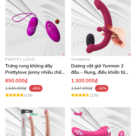
PRETTY LOVE
YUNMAN
Trứng rung không dây
Dương vật giả Yunman 2
Prettylove Jenny nhiều chế
đầu – Rung, điều khiển từ
độ rung silicone Nhật
xa cho les cực phê
850.000₫
1.300.000₫
1.545.000₫
1.547.000₫
-45%
-16%
(239)
(235)