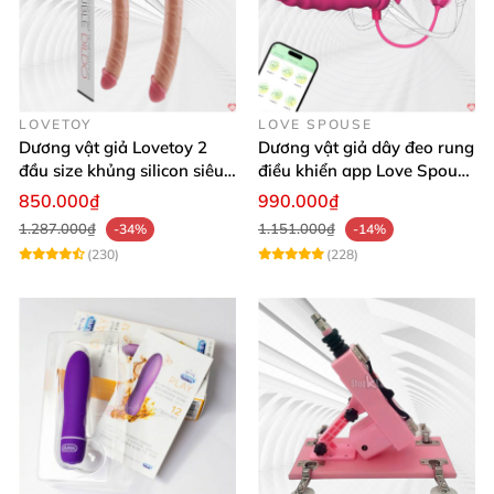
LOVETOY
LOVE SPOUSE
Dương vật giả Lovetoy 2
Dương vật giả dây đeo rung
đầu size khủng silicon siêu
điều khiển app Love Spouse
mềm có thể uốn
thỏa mãn
850.000₫
990.000₫
1.287.000₫
1.151.000₫
-34%
-14%
(230)
(228)