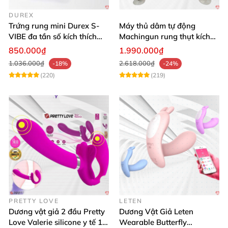
DUREX
Trứng rung mini Durex S-
Máy thủ dâm tự động
VIBE đa tần số kích thích
Machingun rung thụt kích
điểm G
thích âm đạo cực phê
850.000₫
1.990.000₫
1.036.000₫
2.618.000₫
-18%
-24%
(220)
(219)
PRETTY LOVE
LETEN
Dương vật giả 2 đầu Pretty
Dương Vật Giả Leten
Love Valerie silicone y tế 12
Wearable Butterfly