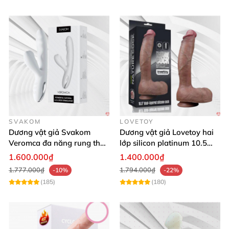
Lưu ý: Không dùng chung dương vật giả
với người
khác
để tránh lây nhiễm
các bệnh qua đường tình
dục.
SVAKOM
LOVETOY
Dương vật giả Svakom
Dương vật giả Lovetoy hai
Veromca đa năng rung thụt
lớp silicon platinum 10.5
nhánh phụ hút cực mạnh
inch lớn
1.600.000₫
1.400.000₫
1.777.000₫
1.794.000₫
-10%
-22%
(185)
(180)