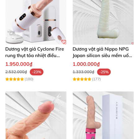
Dương vật giả Cyclone Fire
Dương vật giả Nippo NPG
rung thụt tỏa nhiệt điều
Japan silicon siêu mềm uốn
khiển từ xa
cong thoải mái
1.950.000₫
1.000.000₫
2.532.000₫
1.333.000₫
-23%
-25%
(180)
(177)