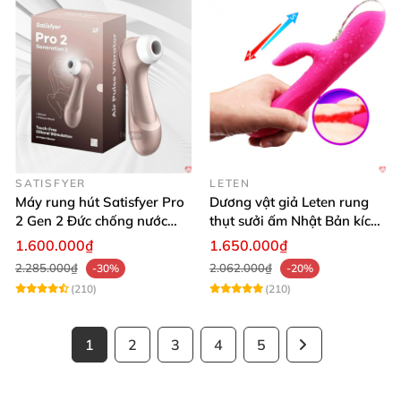
SATISFYER
LETEN
Máy rung hút Satisfyer Pro
Dương vật giả Leten rung
2 Gen 2 Đức chống nước
thụt sưởi ấm Nhật Bản kích
massage điểm G sạc pin
thích điểm G
1.600.000₫
1.650.000₫
2.285.000₫
2.062.000₫
-30%
-20%
(210)
(210)
1
2
3
4
5