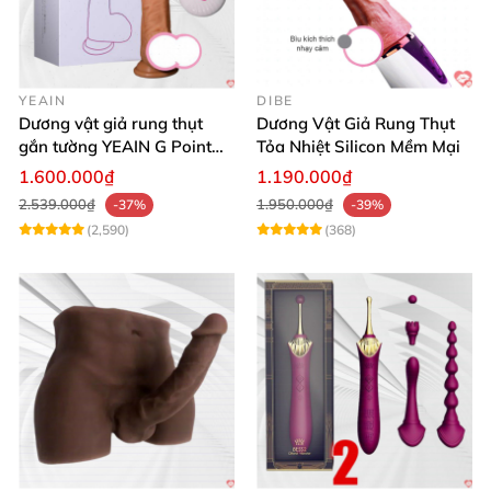
YEAIN
DIBE
Dương vật giả rung thụt
Dương Vật Giả Rung Thụt
gắn tường YEAIN G Point
Tỏa Nhiệt Silicon Mềm Mại
tỏa nhiệt điều khiển từ xa
1.600.000₫
1.190.000₫
2.539.000₫
1.950.000₫
-37%
-39%
(2,590)
(368)