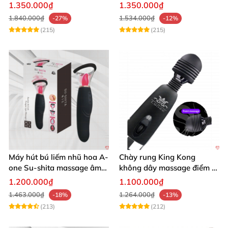
Bluetooth Đa Năng
chế độ rung
1.350.000₫
1.350.000₫
1.840.000₫
1.534.000₫
-27%
-12%
(215)
(215)
Máy hút bú liếm nhũ hoa A-
Chày rung King Kong
one Su-shita massage âm
không dây massage điểm G
đạo độc đáo
sạc USB tiện lợi cao cấp
1.200.000₫
1.100.000₫
1.463.000₫
1.264.000₫
-18%
-13%
(213)
(212)