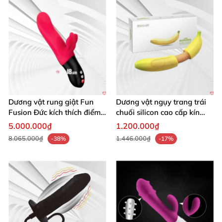
Dương vật rung giật Fun
Dương vật ngụy trang trái
Fusion Đức kích thích điểm
chuối silicon cao cấp kín
G âm đạo
đáo đẹp
5.000.000₫
1.200.000₫
8.065.000₫
1.446.000₫
-38%
-17%