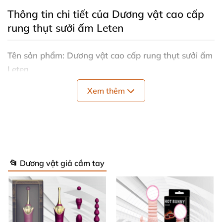
Thông tin chi tiết
của Dương vật cao cấp
rung thụt sưởi ấm Leten
Tên sản phẩm: Dương vật cao cấp rung thụt sưởi ấm
Leten.
Xem thêm
Mã sản phẩm: DV72B
Thể loại: Dương vật giả cao cấp
, dương vật giả đa
năng.
Đối tượng sử dụng: Nữ giới
, đồng tính nữ (les)
hoặc
📂 Dương vật giả cầm tay
cặp đôi vợ chồng.
Chức năng: Rung
, thụt tự động
, có sưởi ấm.
Chất liệu: Silicon cao cấp không gây dị ứng cho da.