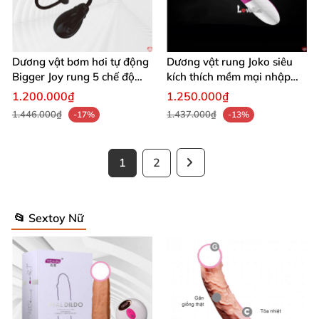
Dương vật bơm hơi tự động
Dương vật rung Joko siêu
Bigger Joy rung 5 chế độ
kích thích mềm mại nhập
silicon đàn hồi tốt
khẩu Hồng Kông
1.200.000₫
1.250.000₫
1.446.000₫
1.437.000₫
-17%
-13%
1
2
📂 Sextoy Nữ