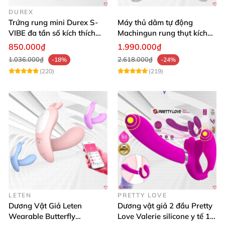
DUREX
Trứng rung mini Durex S-
Máy thủ dâm tự động
VIBE đa tần số kích thích
Machingun rung thụt kích
điểm G
thích âm đạo cực phê
850.000₫
1.990.000₫
1.036.000₫
2.618.000₫
-18%
-24%
(220)
(219)
LETEN
PRETTY LOVE
Dương Vật Giả Leten
Dương vật giả 2 đầu Pretty
Wearable Butterfly
Love Valerie silicone y tế 12