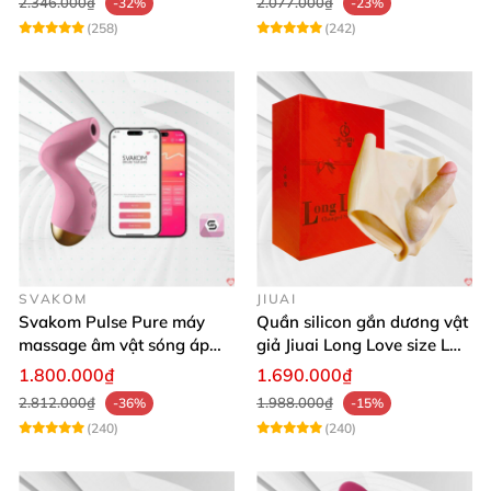
2.346.000₫
2.077.000₫
-32%
-23%
(258)
(242)
SVAKOM
JIUAI
Svakom Pulse Pure máy
Quần silicon gắn dương vật
massage âm vật sóng áp
giả Jiuai Long Love size L
lực điều khiển app cao cấp
cho nữ les
1.800.000₫
1.690.000₫
2.812.000₫
1.988.000₫
-36%
-15%
(240)
(240)