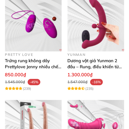
PRETTY LOVE
YUNMAN
Trứng rung không dây
Dương vật giả Yunman 2
Prettylove Jenny nhiều chế
đầu – Rung, điều khiển từ
độ rung silicone Nhật
xa cho les cực phê
850.000₫
1.300.000₫
1.545.000₫
1.547.000₫
-45%
-16%
(239)
(235)