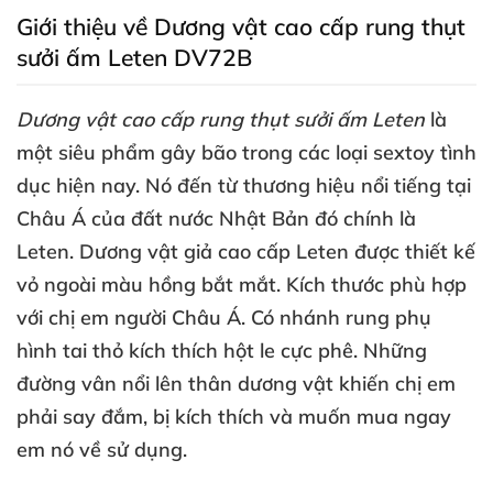
Giới thiệu về Dương vật cao cấp rung thụt
sưởi ấm Leten DV72B
Dương vật cao cấp rung thụt sưởi ấm Leten
là
một siêu phẩm gây bão trong
các loại sextoy tình
dục
hiện nay
. Nó đến từ thương hiệu nổi tiếng tại
Châu Á
của đất nước Nhật Bản đó chính là
Leten
. Dương vật giả cao cấp Leten
được thiết kế
vỏ ngoài màu hồng bắt mắt
. Kích thước phù hợp
với chị em người Châu Á
. Có nhánh rung phụ
hình tai thỏ kích thích hột le cực phê
.
Những
đường vân nổi lên thân dương vật khiến chị em
phải say đắm
, bị kích thích
và muốn mua ngay
em nó về sử dụng.