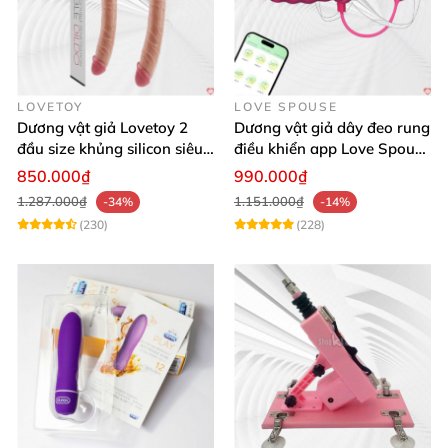
LOVETOY
LOVE SPOUSE
Dương vật giả Lovetoy 2
Dương vật giả dây đeo rung
đầu size khủng silicon siêu
điều khiển app Love Spouse
mềm có thể uốn
thỏa mãn
850.000₫
990.000₫
1.287.000₫
1.151.000₫
-34%
-14%
(230)
(228)