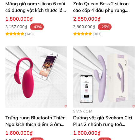
Mông giả nam silicon 6 múi
Zalo Queen Bess 2 silicon
có dương vật kích thước lớn
cao cấp 4 đầu phụ rung
cực thật
nhiệt đa điểm
1.800.000₫
2.850.000₫
3.157.000₫
3.800.000₫
-43%
-25%
(349)
(301)
SVAKOM
Trứng rung Bluetooth Thiên
Dương vật giả Svakom Cici
Nga kích thích điểm G âm
Plus 2 nhánh rung toả
vật thay đổi không khí yêu
nhiệt, điều khiển app
1.600.000₫
1.600.000₫