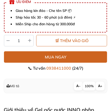
ƯU ĐIỂM
Giao hàng kín đáo - Che tên SP 📦
Ship hỏa tốc 30 - 60 phút (cả đêm) ⚡
Miễn Ship cho đơn hàng từ 300.000đ
🛒 THÊM VÀO GIỎ
MUA NGAY
📞 Tư vấn
0938411000
(24/7)
Mô tả
−
100%
+
Giới thiệu về Gel gốc nước INNO nhập