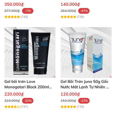
cảm nữ giới
gây kích ứng
350.000₫
140.000₫
377.000₫
264.000₫
-7%
-47%
(740)
(739)
Gel bôi trơn Love
Gel Bôi Trơn Juno 50g Gốc
Monogatari Black 200ml
Nước Mát Lạnh Tự Nhiên An
gốc nước không mùi an
Toàn
220.000₫
120.000₫
toàn
323.000₫
153.000₫
-32%
-22%
(737)
(735)