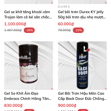
DUREX
Gel se khít tăng khoái cảm
Gel bôi trơn Durex KY Jelly
Trojan làm cô bé săn chắc
50g bôi trơn dịu nhẹ mượt
nữ
mà
1.100.000₫
60.000₫
1.467.000₫
78.000₫
-25%
-23%
Gel Se Khít Âm Đạo
Gel Bôi Trơn Hậu Môn Cao
Embrace Chính Hãng Tăng
Cấp Back Door Đức Chống
Độ Khít Tự Nhiên
Khô Rát
830.000₫
900.000₫