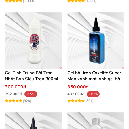
(1,339)
(1,334)
Gel Tinh Trùng Bôi Trơn
Gel bôi trơn Cokelife Super
Nhật Bản Siêu Trơn 300ml
Man xanh mát lạnh gel hậu
Cao Cấp
môn gay
300.000₫
350.000₫
352.000₫
432.000₫
-15%
-19%
(920)
(801)