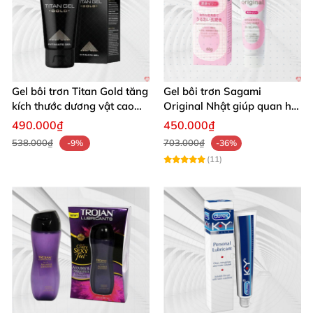
Gel bôi trơn Titan Gold tăng
Gel bôi trơn Sagami
kích thước dương vật cao
Original Nhật giúp quan hệ
cấp nhập khẩu Nga
trơn tru dễ chịu an toàn
490.000₫
450.000₫
538.000₫
703.000₫
-9%
-36%
(11)