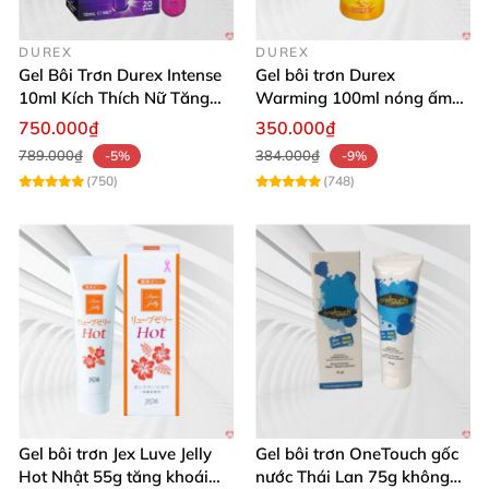
DUREX
DUREX
Gel Bôi Trơn Durex Intense
Gel bôi trơn Durex
10ml Kích Thích Nữ Tăng
Warming 100ml nóng ấm
Khoái Cảm
kích thích quan hệ
750.000₫
350.000₫
789.000₫
384.000₫
-5%
-9%
(750)
(748)
Gel bôi trơn Jex Luve Jelly
Gel bôi trơn OneTouch gốc
Hot Nhật 55g tăng khoái
nước Thái Lan 75g không