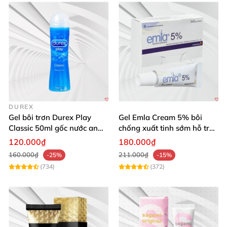
DUREX
Gel bôi trơn Durex Play
Gel Emla Cream 5% bôi
Classic 50ml gốc nước an
chống xuất tinh sớm hỗ trợ
toàn tăng độ ẩm âm đạo
quan hệ lâu
120.000₫
180.000₫
160.000₫
211.000₫
-25%
-15%
(734)
(372)