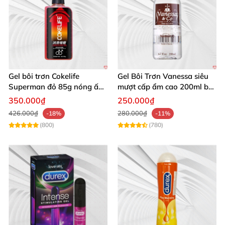
Gel bôi trơn Cokelife
Gel Bôi Trơn Vanessa siêu
Superman đỏ 85g nóng ấm
mượt cấp ẩm cao 200ml bôi
tăng khoái cảm giảm đau
trơn & mát xa cơ thể
350.000₫
250.000₫
rát
426.000₫
280.000₫
-18%
-11%
(800)
(780)