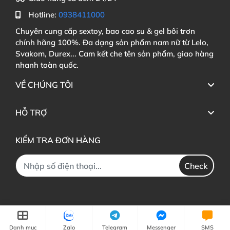
Hotline:
0938411000
Chuyên cung cấp sextoy, bao cao su & gel bôi trơn
chính hãng 100%. Đa dạng sản phẩm nam nữ từ Lelo,
Svakom, Durex... Cam kết che tên sản phẩm, giao hàng
nhanh toàn quốc.
VỀ CHÚNG TÔI
HỖ TRỢ
KIỂM TRA ĐƠN HÀNG
Check
Danh mục
Zalo
Telegram
Messenger
SMS