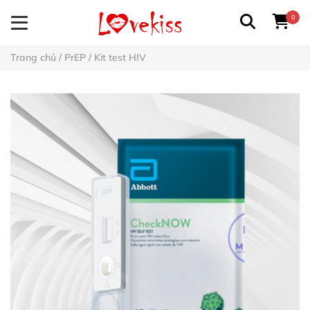
0
Trang chủ
/
PrEP
/
Kit test HIV