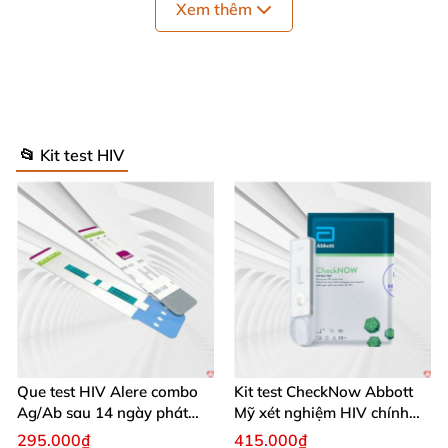
Xem thêm
📂 Kit test HIV
Hướng dẫn cách sử dụng kit xét nghiệm CheckNow
Que test HIV Alere combo
Kit test CheckNow Abbott
Ag/Ab sau 14 ngày phát
Mỹ xét nghiệm HIV chính
Bao gồm 13 bước thực hiện theo đúng tời giấy
hiện HIV chính xác
xác tại nhà
295.000₫
415.000₫