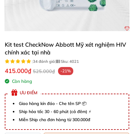
Kit test CheckNow Abbott Mỹ xét nghiệm HIV
chính xác tại nhà
|
34 đánh giá
|
Sku:
4021
415.000₫
525.000₫
-21%
Còn hàng
ƯU ĐIỂM
Giao hàng kín đáo - Che tên SP 📦
Ship hỏa tốc 30 - 60 phút (cả đêm) ⚡
Miễn Ship cho đơn hàng từ 300.000đ