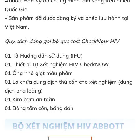
Abbott Hoa Kỳ
đã chứng minh lâm sàng trên nhiều
Quốc Gia.
- Sản phẩm
đã
được đăng ký
và phép lưu hành tại
Việt Nam.
Quy cách đóng gói bộ que test CheckNow HIV
01 Tờ Hướng dẫn sử dụng (IFU)
01 Thiết bị Tự Xét nghiệm HIV CheckNOW
01 Ống nhỏ giọt mẫu phẩm
01 Lọ chứa dung dịch thử cần cho xét nghiệm (dung
dịch pha loãng)
01 Kim bấm an toàn
01 Bông tẩm cồn
, băng dán