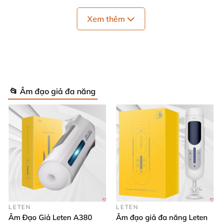
thoại vô cùng hiện đại
, thiết kế tinh tế
, công nghệ
Xem thêm
tiên tiến
. Đây không chỉ là một thiết bị giúp giải tỏa
nhu cầu sinh lý
mà còn mang đến trải nghiệm tình
dục hoàn toàn mới lạ
và đầy khoái cảm.
📂 Âm đạo giả đa năng
LETEN
LETEN
Âm Đạo Giả Leten A380
Âm đạo giả đa năng Leten