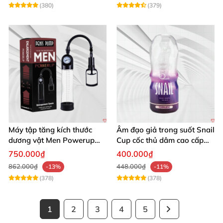
(380)
(379)
Máy tập tăng kích thước
Âm đạo giả trong suốt Snail
dương vật Men Powerup
Cup cốc thủ dâm cao cấp
công nghệ tiên tiến
nam giới
750.000₫
400.000₫
862.000₫
448.000₫
-13%
-11%
(378)
(378)
1
2
3
4
5