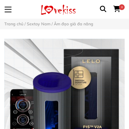
0
Trang chủ
/
Sextoy Nam
/
Âm đạo giả đa năng