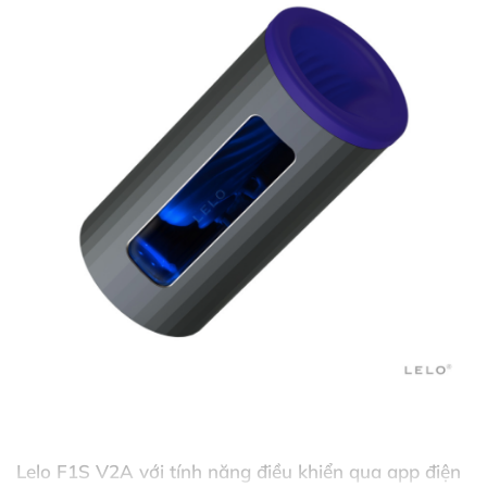
Lelo F1S V2A
với tính năng điều khiển qua app điện