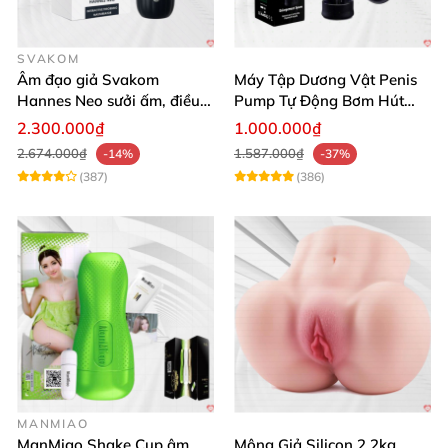
SVAKOM
Âm đạo giả Svakom
Máy Tập Dương Vật Penis
Hannes Neo sưởi ấm, điều
Pump Tự Động Bơm Hút
khiển app thông minh
Kích Thước Lớn
2.300.000₫
1.000.000₫
2.674.000₫
1.587.000₫
-14%
-37%
(387)
(386)
MANMIAO
ManMiao Shake Cup âm
Mông Giả Silicon 2.2kg