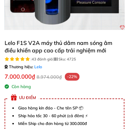
Lelo F1S V2A máy thủ dâm nam sóng âm
điều khiển app cao cấp trải nghiệm mới
|
43 đánh giá
|
Sku:
4725
Thương hiệu:
Lelo
7.000.000₫
8.974.000₫
-22%
Còn hàng
ƯU ĐIỂM
Giao hàng kín đáo - Che tên SP 📦
Ship hỏa tốc 30 - 60 phút (cả đêm) ⚡
Miễn Ship cho đơn hàng từ 300.000đ