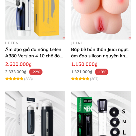
LETEN
JIUAI
Âm đạo giả đa năng Leten
Búp bê bán thân Jiuai ngực
A380 Version 4 10 chế độ
âm đạo silicon nguyên khối
bú mút sục
cao cấp
2.600.000₫
1.150.000₫
3.333.000₫
1.321.000₫
-22%
-13%
(388)
(387)