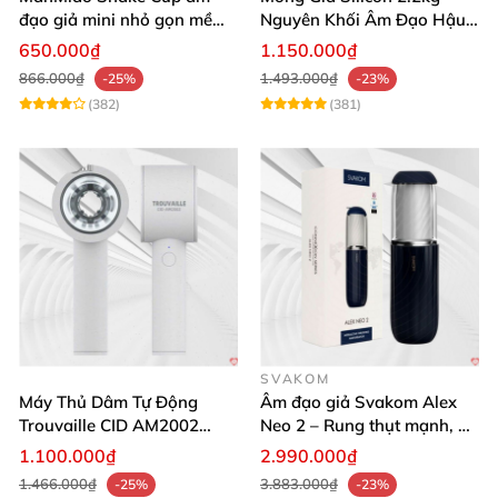
đạo giả mini nhỏ gọn mềm
Nguyên Khối Âm Đạo Hậu
mịn
Môn Siêu Thật
650.000₫
1.150.000₫
866.000₫
1.493.000₫
-25%
-23%
(382)
(381)
SVAKOM
Máy Thủ Dâm Tự Động
Âm đạo giả Svakom Alex
Trouvaille CID AM2002
Neo 2 – Rung thụt mạnh, đa
Mạnh Mẽ Dễ Lên Đỉnh
năng, cải tiến mới
1.100.000₫
2.990.000₫
1.466.000₫
3.883.000₫
-25%
-23%