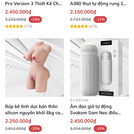
Pro Version 3 Thiết Kế Chân
A380 thụt tự động rung 10
Thực
chế độ
2.450.000₫
2.150.000₫
3.223.000₫
2.721.000₫
-24%
-21%
(779)
(476)
Cấu tạo
và chức năng
của Âm đạo giả cao
SVAKOM
Búp bê tình dục bán thân
Âm đạo giả tự động
cấp Lelo F1S V2A
silicon nguyên khối 6kg cao
Svakom Sam Neo điều
cấp giá rẻ
khiển app webcam cao cấp
2.250.000₫
2.450.000₫
Máy thủ dâm tự động Lelo F1S V2A
được chế tạo từ
2.812.000₫
3.024.000₫
-20%
-19%
các vật liệu cao cấp
,
bao gồm Silicone an toàn cho