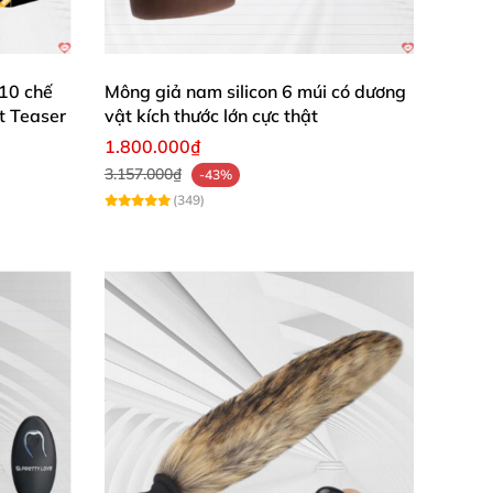
 10 chế
Mông giả nam silicon 6 múi có dương
t Teaser
vật kích thước lớn cực thật
1.800.000₫
3.157.000₫
-43%
(349)