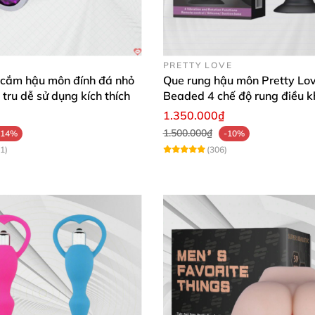
PRETTY LOVE
 cắm hậu môn đính đá nhỏ
Que rung hậu môn Pretty Lo
 tru dễ sử dụng kích thích
Beaded 4 chế độ rung điều k
xa
1.350.000₫
1.500.000₫
-14%
-10%
1)
(306)