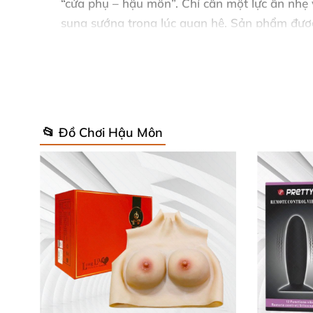
“cửa phụ – hậu môn”
. Chỉ cần một lực ấn nhẹ
sung sướng trong lúc quan hệ
. Sản phẩm
đượ
khỏe cho người sử dụng
và
được bộ y tế cấp 
Với thiết kế nhánh chính lượn khúc vòng vèo 
điểm kích thích mạnh mẽ nhất.Việc kích thíc
môn vốn là nơi tập trung
rất nhiều
các dây th
📂 Đồ Chơi Hậu Môn
đó khiến cho cánh mày râu cảm thấy sung 
Cách sử dụng máy mát xa hậu môn hì
Vệ sinh sản phẩm trước
và sau khi sử dụng b
Trong
quá trình sử dụng bạn nên thêm gel bô
Bảo quản nơi khô thoáng
, tránh tiếp xúc trực