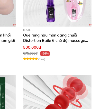
BAILE
n khối
Que rung hậu môn dạng chuỗi
 nam giới
Distortion Baile 6 chế độ massage
mạnh mẽ kích thích
500.000₫
675.000₫
-26%
(142)