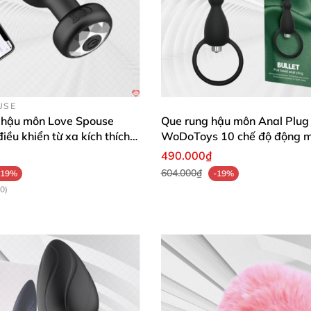
USE
 hậu môn Love Spouse
Que rung hậu môn Anal Plug
iều khiển từ xa kích thích
WoDoToys 10 chế độ động 
490.000₫
604.000₫
-19%
-19%
0)