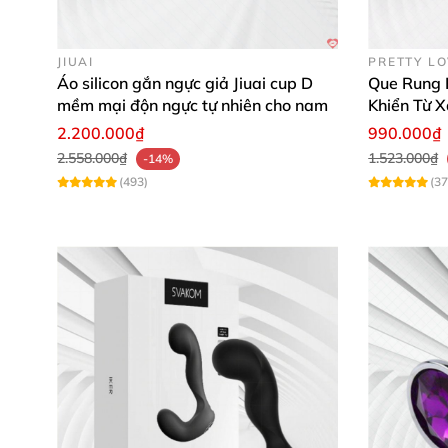
JIUAI
PRETTY L
Áo silicon gắn ngực giả Jiuai cup D
Que Rung 
mềm mại độn ngực tự nhiên cho nam
Khiển Từ X
2.200.000₫
990.000₫
2.558.000₫
1.523.000₫
-14%
(493)
(37