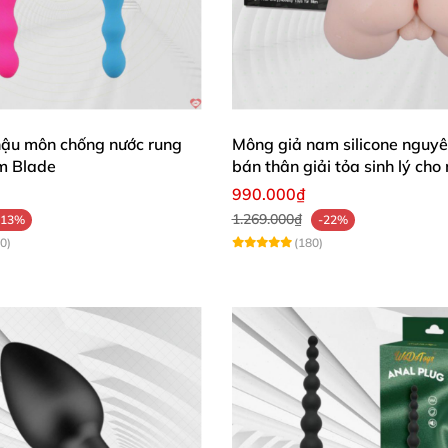
hậu môn chống nước rung
Mông giả nam silicone nguyê
m Blade
bán thân giải tỏa sinh lý cho
990.000₫
1.269.000₫
-13%
-22%
0)
(180)