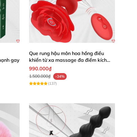
Que rung hậu môn hoa hồng điều
mạnh gay
khiển từ xa massage đa điểm kích
thích
990.000₫
1.500.000₫
-34%
(137)