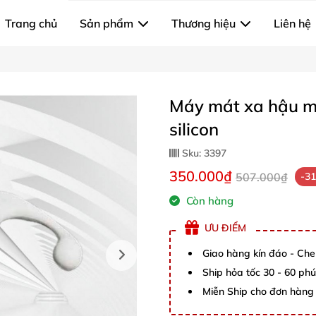
Trang chủ
Sản phẩm
Thương hiệu
Liên hệ
Máy mát xa hậu môn
silicon
Sku:
3397
350.000₫
507.000₫
-3
Còn hàng
ƯU ĐIỂM
Giao hàng kín đáo - Che
Ship hỏa tốc 30 - 60 ph
Miễn Ship cho đơn hàng