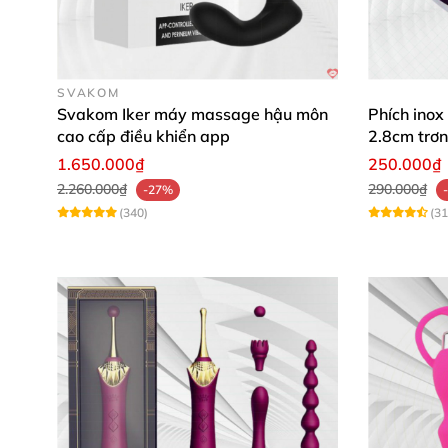
SVAKOM
Svakom Iker máy massage hậu môn
Phích inox
cao cấp điều khiển app
2.8cm trơn
1.650.000₫
250.000₫
2.260.000₫
290.000₫
-27%
(340)
(31