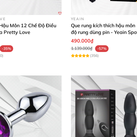
OVE
YEAIN
Hậu Môn 12 Chế Độ Điều
Que rung kích thích hậu môn
a Pretty Love
độ rung dùng pin - Yeain Spo
490.000₫
1.139.000₫
-35%
-57%
0)
(356)