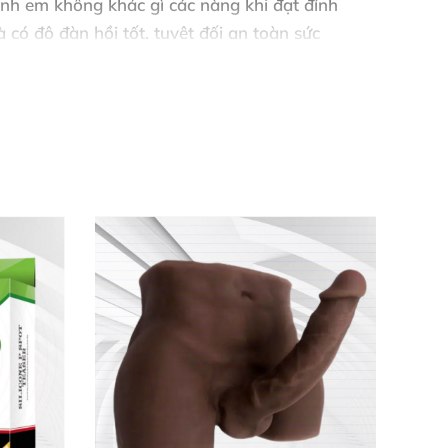
 anh em không khác gì
các nàng khi đạt đỉnh
à có độ đàn hồi tốt
,
tuyệt đối an toàn sức
hính
những điểm uốn khúc quanh co đó
sẽ là
các anh giải tỏa
mọi căng thẳng
, lo âu
. Hậu
c dây thần kinh khoái cảm
được kích thích tới
 xát vàn đạt
được khoái cảm tuyệt vời nhất