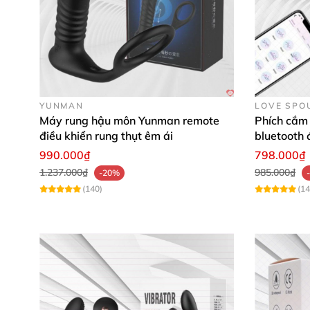
YUNMAN
LOVE SPO
Máy rung hậu môn Yunman remote
Phích cắm
điều khiển rung thụt êm ái
bluetooth đ
tiện lợi
990.000₫
798.000₫
1.237.000₫
985.000₫
-20%
(140)
(14