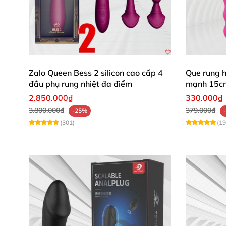
Zalo Queen Bess 2 silicon cao cấp 4
Que rung 
đầu phụ rung nhiệt đa điểm
mạnh 15c
2.850.000₫
330.000₫
3.800.000₫
379.000₫
-25%
(301)
(19