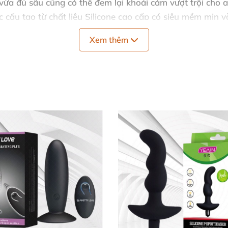
 vừa đủ sâu
cũng
có thể đem lại khoái cảm vượt trội cho
c cấu tạo từ chất liệu Silicone cao cấp có siêu mềm mịn
v
phép lưu hành trên toàn quốc.
Xem thêm
giúp cho cây mát xa khi đi vào sâu bên trong hậu môn c
h thường xuyên
nhằm cải thiện tốt cho tuyến tiền liệt giúp
ần kinh khoái cảm nên chỉ cần cây mát xa đi tới đâu là
cá
mãn
và giải tỏa sinh lý.
nh lưỡi:
ằng cồn y tế
hoặc xà phòng thơm.
i trơn
để tăng độ cực khoái
để tăng độ trơn tru cho sự ma
 tiếp
với ánh nắng mặt trời.