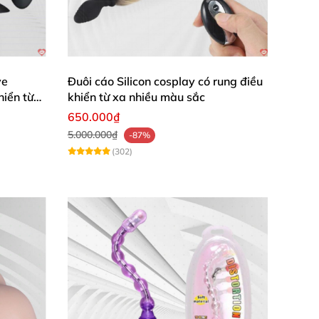
ve
Đuôi cáo Silicon cosplay có rung điều
hiển từ
khiển từ xa nhiều màu sắc
650.000₫
5.000.000₫
-87%
(302)