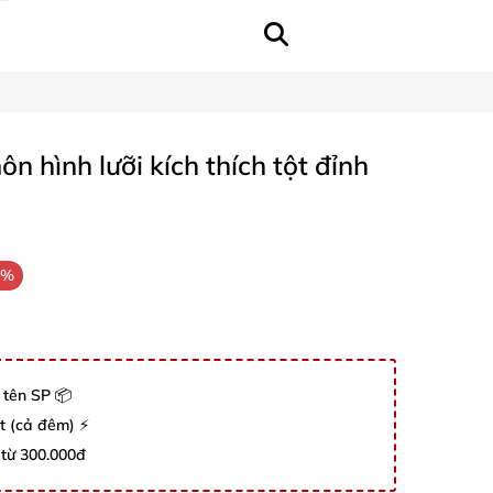
 hình lưỡi kích thích tột đỉnh
1%
 tên SP 📦
út (cả đêm) ⚡
 từ 300.000đ