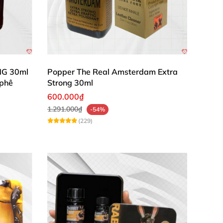
NG 30ml
Popper The Real Amsterdam Extra
 phê
Strong 30ml
600.000₫
1.291.000₫
-54%
(229)