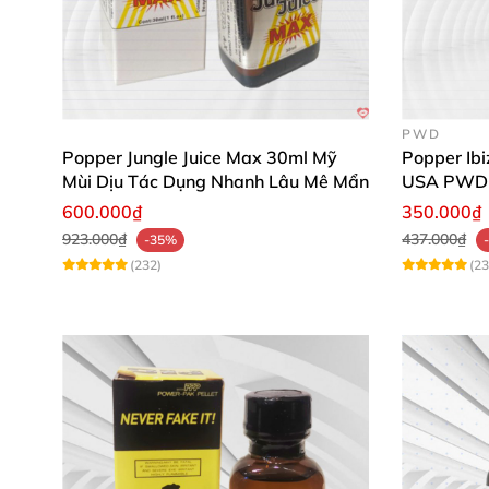
PWD
Popper Jungle Juice Max 30ml Mỹ
Popper Ib
Mùi Dịu Tác Dụng Nhanh Lâu Mê Mẩn
USA PWD
600.000₫
350.000₫
923.000₫
437.000₫
-35%
(232)
(23