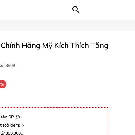
 Chính Hãng Mỹ Kích Thích Tăng
ku:
3809
9%
 tên SP 📦
út (cả đêm) ⚡
 từ 300.000đ