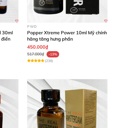
PWD
l 30ml
Popper Xtreme Power 10ml Mỹ chính
 điển
hãng tăng hưng phấn
450.000₫
517.000₫
-13%
(238)