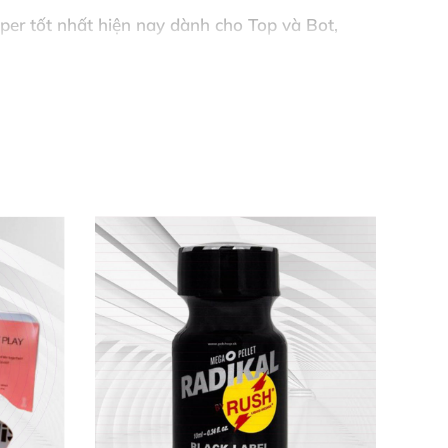
per tốt nhất
hiện nay dành cho Top
và Bot
,