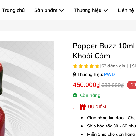
Trang chủ
Sản phẩm
Thương hiệu
Liên hệ
Popper Buzz 10ml
Khoái Cảm
|
63 đánh giá
|
S
Thương hiệu:
PWD
450.000₫
633.000₫
-2
Còn hàng
ƯU ĐIỂM
Giao hàng kín đáo - Che
Ship hỏa tốc 30 - 60 ph
Miễn Ship cho đơn hàng