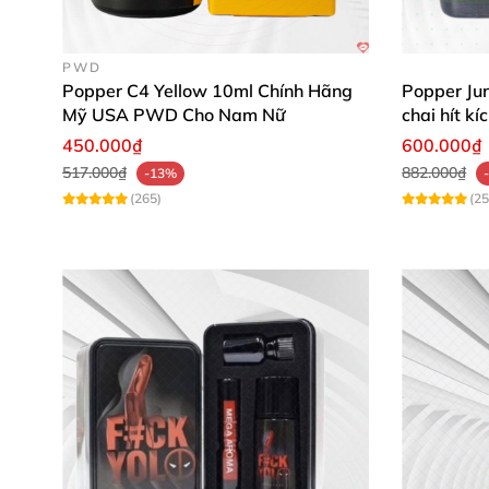
PWD
Popper C4 Yellow 10ml Chính Hãng
Popper Jun
Mỹ USA PWD Cho Nam Nữ
chai hít k
450.000₫
600.000₫
517.000₫
882.000₫
-13%
(265)
(25