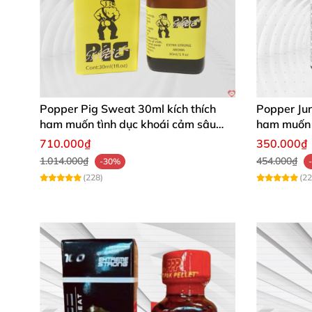
Popper Pig Sweat 30ml kích thích
Popper Ju
ham muốn tình dục khoái cảm sâu
ham muốn 
cộng đồng LGBT
710.000₫
350.000₫
1.014.000₫
454.000₫
-30%
(228)
(22