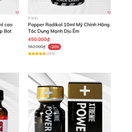
PWD
l cao
Popper Radikal 10ml Mỹ Chính Hãng
p Bot
Tác Dụng Mạnh Dịu Êm
450.000₫
562.000₫
-20%
(253)