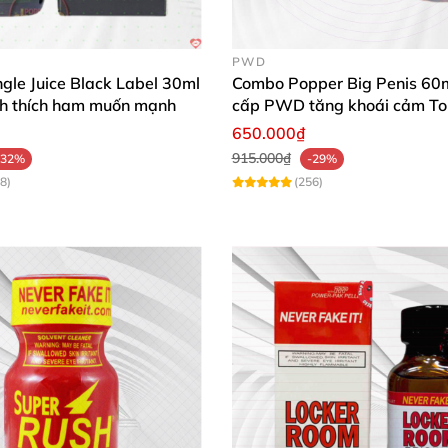
PWD
gle Juice Black Label 30ml
Combo Popper Big Penis 60m
ích thích ham muốn mạnh
cấp PWD tăng khoái cảm To
650.000₫
915.000₫
-32%
-29%
8)
(256)