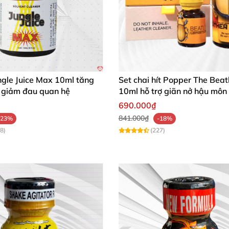
ngle Juice Max 10ml tăng
Set chai hít Popper The Beat
giảm đau quan hệ
10ml hỗ trợ giãn nở hậu môn
Bot
690.000₫
841.000₫
-23%
-18%
8)
(227)