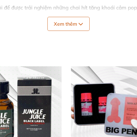
ôi
để
được trải nghiệm
những chai hít tăng khoái cảm pop
Xem thêm