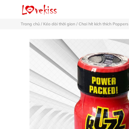
Trang chủ
/
Kéo dài thời gian
/
Chai hít kích thích Poppers