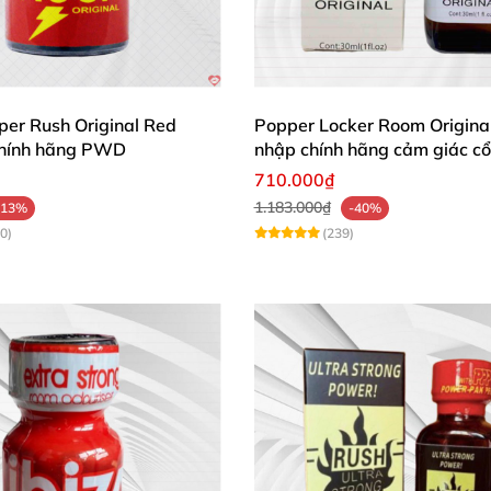
per Rush Original Red
Popper Locker Room Origina
chính hãng PWD
nhập chính hãng cảm giác cổ
710.000₫
1.183.000₫
-13%
-40%
0)
(239)