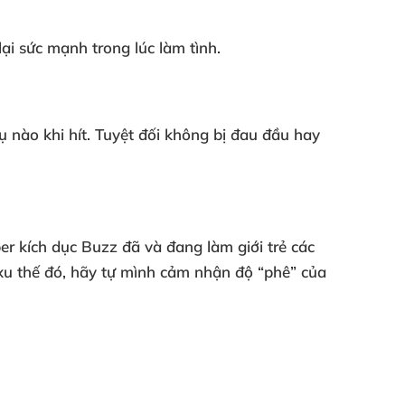
ại sức mạnh trong lúc làm tình.
ụ nào khi hít
. Tuyệt đối không bị đau đầu hay
per kích dục Buzz
đã
và đang làm giới trẻ
các
u thế đó
, hãy tự mình cảm nhận độ “phê”
của