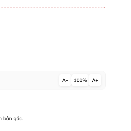
−
100%
+
n bản gốc.