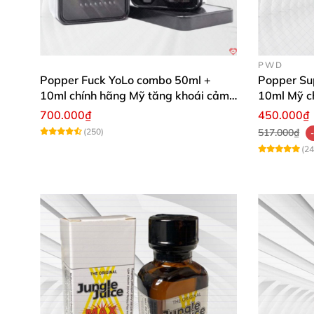
PWD
Popper Fuck YoLo combo 50ml +
Popper Su
10ml chính hãng Mỹ tăng khoái cảm
10ml Mỹ 
mạnh mẽ an toàn
700.000₫
450.000₫
(250)
517.000₫
(24