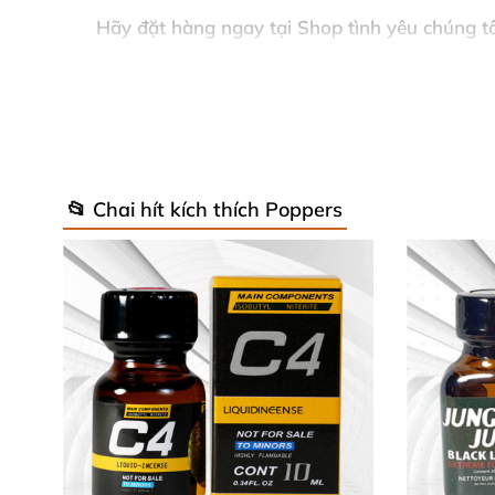
Hãy đặt hàng ngay tại Shop tình yêu chúng t
sản phẩm 100% là hàng xách tay USA.
📂 Chai hít kích thích Poppers