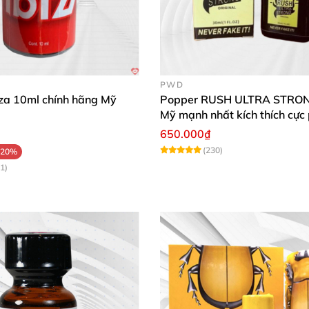
PWD
iza 10ml chính hãng Mỹ
Popper RUSH ULTRA STRO
Mỹ mạnh nhất kích thích cực
650.000₫
(230)
-20%
1)