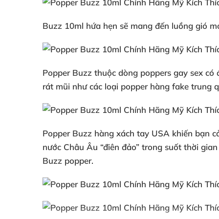
Buzz 10ml hứa hẹn
sẽ mang đến luồng gió mớ
Popper Buzz thuộc dòng poppers gay sex có độ
rát mũi như
các loại popper hàng fake trung q
Popper Buzz hàng xách tay USA khiến bạn c
nước Châu Âu “điên đảo” trong suốt thời gia
Buzz popper.