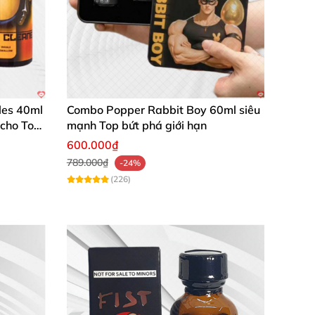
les 40ml
Combo Popper Rabbit Boy 60ml siêu
 cho Top
mạnh Top bứt phá giới hạn
600.000₫
789.000₫
-24%
(226)