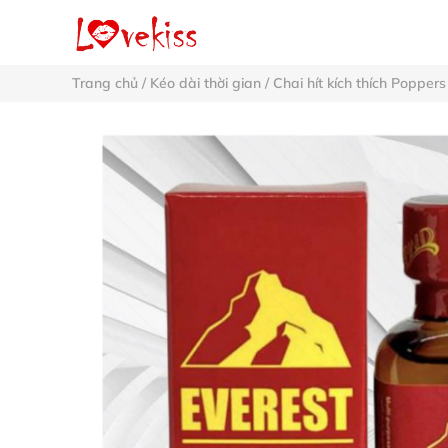
Trang chủ
/
Kéo dài thời gian
/
Chai hít kích thích Poppers