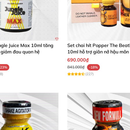
ngle Juice Max 10ml tăng
Set chai hít Popper The Beat
giảm đau quan hệ
10ml hỗ trợ giãn nở hậu môn
Bot
690.000₫
841.000₫
-23%
-18%
8)
(227)