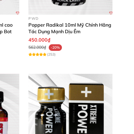
PWD
l cao
Popper Radikal 10ml Mỹ Chính Hãng
p Bot
Tác Dụng Mạnh Dịu Êm
450.000₫
562.000₫
-20%
(253)