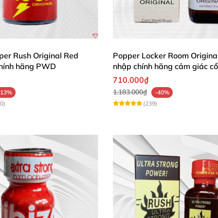
per Rush Original Red
Popper Locker Room Origina
chính hãng PWD
nhập chính hãng cảm giác cổ
710.000₫
1.183.000₫
-13%
-40%
0)
(239)