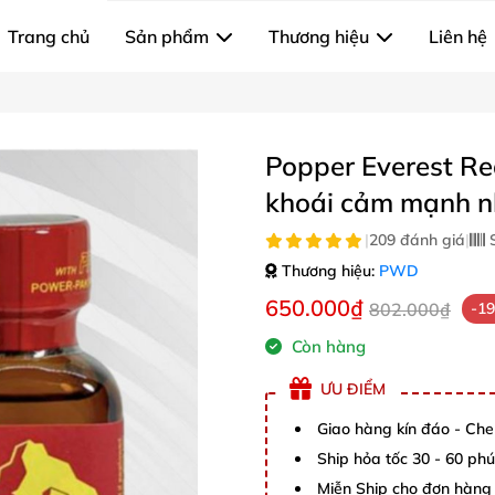
Trang chủ
Sản phẩm
Thương hiệu
Liên hệ
Popper Everest Re
khoái cảm mạnh 
|
209 đánh giá
|
S
Thương hiệu:
PWD
650.000₫
802.000₫
-1
Còn hàng
ƯU ĐIỂM
Giao hàng kín đáo - Che
Ship hỏa tốc 30 - 60 ph
Miễn Ship cho đơn hàng