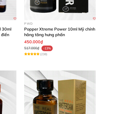
PWD
l 30ml
Popper Xtreme Power 10ml Mỹ chính
 điển
hãng tăng hưng phấn
450.000₫
517.000₫
-13%
(238)