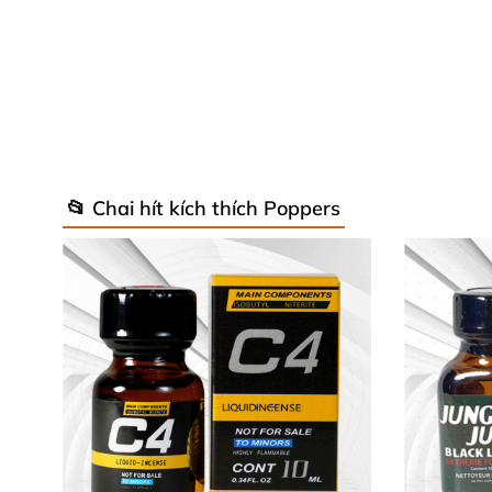
📂 Chai hít kích thích Poppers
3
. Dung tích lớn 30ml – Tiết kiệm
và tiện lợi
– Với dung tích 30ml
, sản phẩm
Popper Evere
4. An toàn
và đảm bảo chất lượng
– Được kiểm định chặt chẽ từ
các cơ quan quố
– Không gây tác dụng phụ khi sử dụng đúng 
Hướng Dẫn Cách Sử Dụng Popper Everest 3