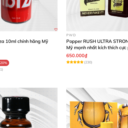
PWD
iza 10ml chính hãng Mỹ
Popper RUSH ULTRA STRO
Mỹ mạnh nhất kích thích cực
650.000₫
(230)
-20%
1)