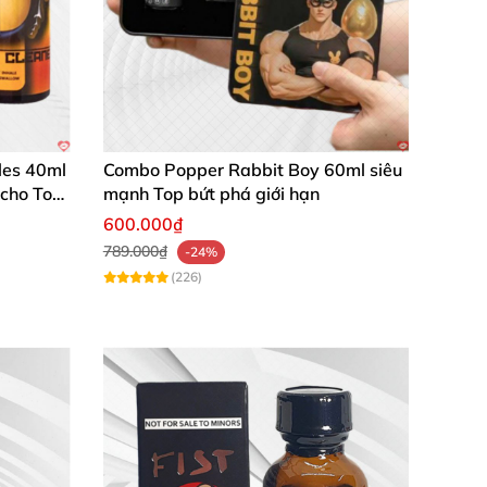
les 40ml
Combo Popper Rabbit Boy 60ml siêu
 cho Top
mạnh Top bứt phá giới hạn
600.000₫
789.000₫
-24%
(226)