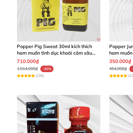
Popper Pig Sweat 30ml kích thích
Popper Ju
ham muốn tình dục khoái cảm sâu
ham muốn 
cộng đồng LGBT
710.000₫
350.000₫
1.014.000₫
454.000₫
-30%
(228)
(22