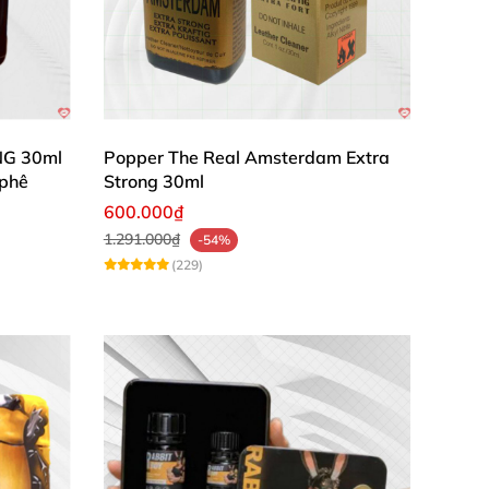
NG 30ml
Popper The Real Amsterdam Extra
 phê
Strong 30ml
600.000₫
1.291.000₫
-54%
(229)