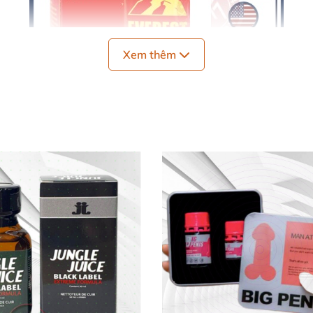
Xem thêm
st
dùng
được lâu dài
, tiết kiệm chi phí
và cực kỳ tiện lợi k
c tế.
hướng dẫn.
0ml PWD Mỹ Hiệu Quả Nhất