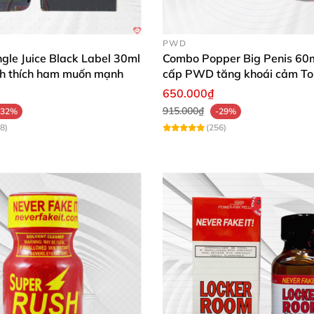
nhẹ.
PWD
ây.
gle Juice Black Label 30ml
Combo Popper Big Penis 60m
ích thích ham muốn mạnh
cấp PWD tăng khoái cảm To
 hiệu quả tốt nhất.
650.000₫
915.000₫
. Chỉ dùng
với liều lượng phù hợp
-32%
-29%
8)
(256)