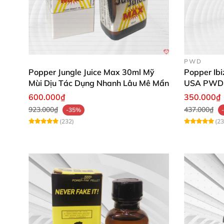
PWD
Popper Jungle Juice Max 30ml Mỹ
Popper Ib
Mùi Dịu Tác Dụng Nhanh Lâu Mê Mẩn
USA PWD
600.000₫
350.000₫
923.000₫
437.000₫
-35%
(232)
(23