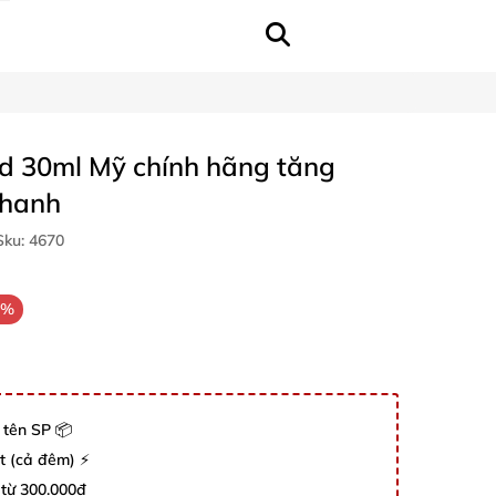
d 30ml Mỹ chính hãng tăng
nhanh
ku:
4670
9%
 tên SP 📦
út (cả đêm) ⚡
 từ 300.000đ