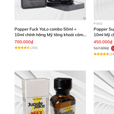
PWD
Popper Fuck YoLo combo 50ml +
Popper Su
10ml chính hãng Mỹ tăng khoái cảm
10ml Mỹ 
mạnh mẽ an toàn
700.000₫
450.000₫
(250)
517.000₫
(24