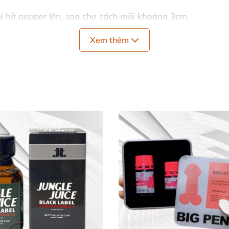
 hít popper lên
, sao cho cách mũi khoảng 3cm
.
Xem thêm
g thời gian 4s
. Sau đó nín thở khoảng 2s
và lặp lại
quá 