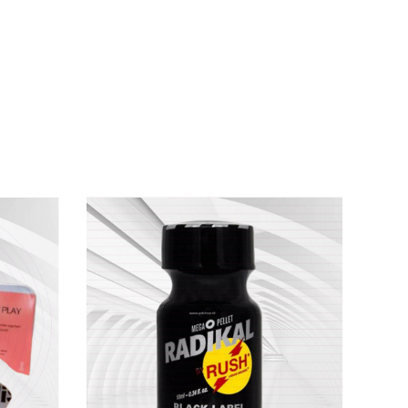
trình trên
với bên mũi chưa hít.