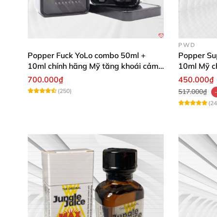
PWD
Popper Fuck YoLo combo 50ml +
Popper Su
10ml chính hãng Mỹ tăng khoái cảm
10ml Mỹ 
mạnh mẽ an toàn
700.000₫
450.000₫
(250)
517.000₫
(24