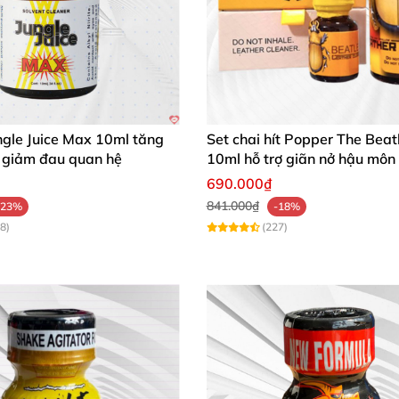
ngle Juice Max 10ml tăng
Set chai hít Popper The Beat
giảm đau quan hệ
10ml hỗ trợ giãn nở hậu môn
Bot
690.000₫
841.000₫
-23%
-18%
8)
(227)