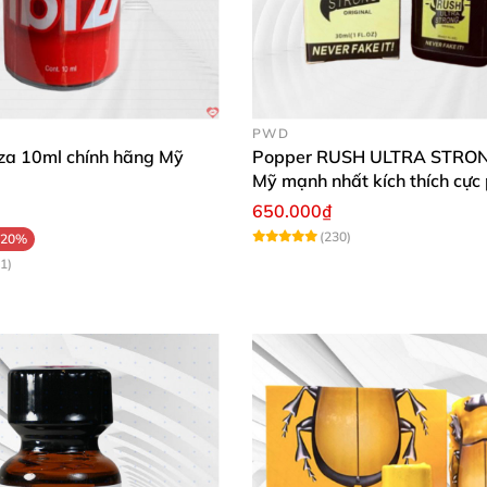
PWD
iza 10ml chính hãng Mỹ
Popper RUSH ULTRA STRO
Mỹ mạnh nhất kích thích cực
650.000₫
(230)
-20%
1)