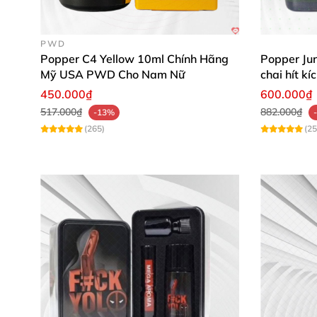
PWD
Popper C4 Yellow 10ml Chính Hãng
Popper Jun
Mỹ USA PWD Cho Nam Nữ
chai hít k
450.000₫
600.000₫
517.000₫
882.000₫
-13%
(265)
(25