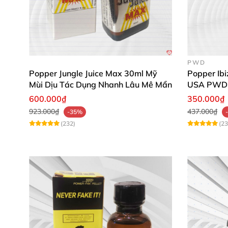
PWD
Popper Jungle Juice Max 30ml Mỹ
Popper Ib
Mùi Dịu Tác Dụng Nhanh Lâu Mê Mẩn
USA PWD
600.000₫
350.000₫
923.000₫
437.000₫
-35%
(232)
(23