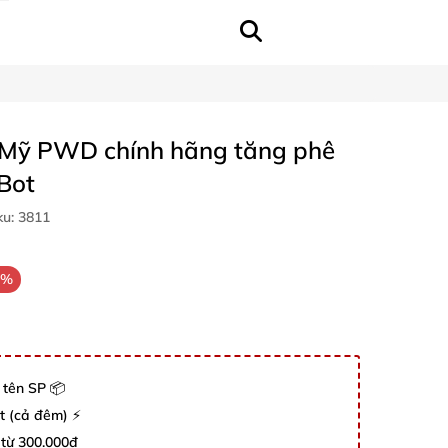
 Mỹ PWD chính hãng tăng phê
Bot
ku:
3811
3%
 tên SP 📦
út (cả đêm) ⚡
 từ 300.000đ