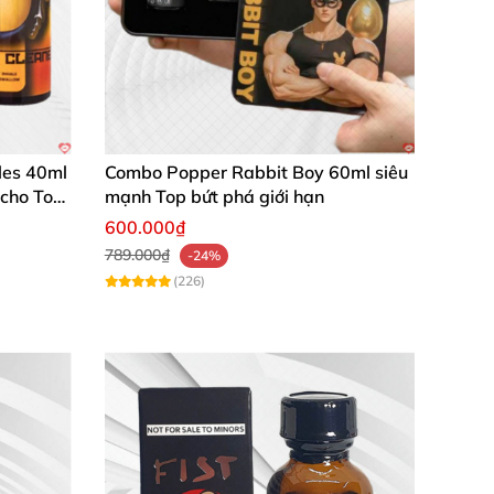
les 40ml
Combo Popper Rabbit Boy 60ml siêu
 cho Top
mạnh Top bứt phá giới hạn
600.000₫
789.000₫
-24%
(226)