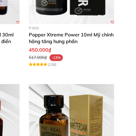
PWD
l 30ml
Popper Xtreme Power 10ml Mỹ chính
 điển
hãng tăng hưng phấn
450.000₫
517.000₫
-13%
(238)