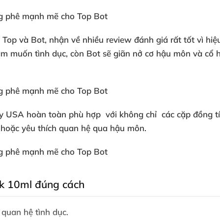
ả Top
và Bot
, nhận về nhiều review đánh giá
rất tốt vì hi
ham muốn tình dục
, còn Bot
sẽ giãn nở cơ hậu môn
và cổ 
ay USA
hoàn toàn phù hợp
với không chỉ
các cặp đồng 
hoặc yêu thích quan hệ qua hậu môn.
k 10ml đúng cách
 quan hệ tình dục
.