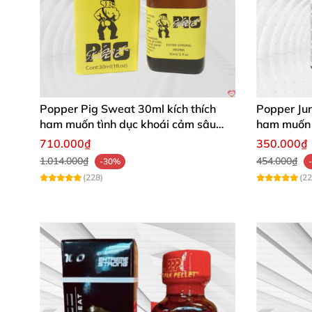
Popper Pig Sweat 30ml kích thích
Popper Ju
ham muốn tình dục khoái cảm sâu
ham muốn 
cộng đồng LGBT
710.000₫
350.000₫
1.014.000₫
454.000₫
-30%
(228)
(22