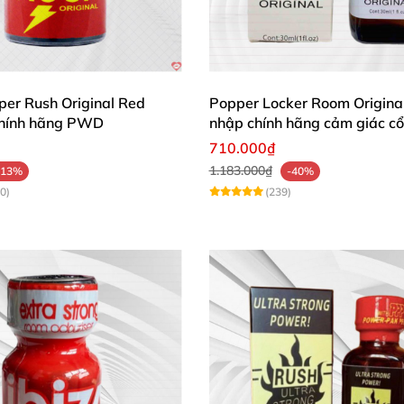
per Rush Original Red
Popper Locker Room Origina
chính hãng PWD
nhập chính hãng cảm giác cổ
710.000₫
1.183.000₫
-13%
-40%
0)
(239)