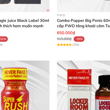
PWD
gle Juice Black Label 30ml
Combo Popper Big Penis 60m
ích thích ham muốn mạnh
cấp PWD tăng khoái cảm To
650.000₫
915.000₫
-32%
-29%
8)
(256)