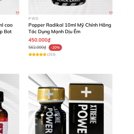
PWD
l cao
Popper Radikal 10ml Mỹ Chính Hãng
p Bot
Tác Dụng Mạnh Dịu Êm
450.000₫
562.000₫
-20%
(253)