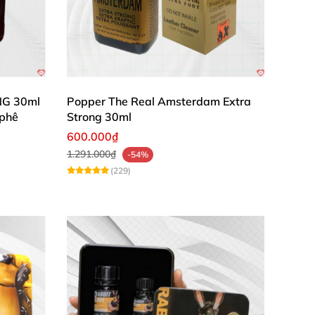
NG 30ml
Popper The Real Amsterdam Extra
 phê
Strong 30ml
600.000₫
1.291.000₫
-54%
(229)