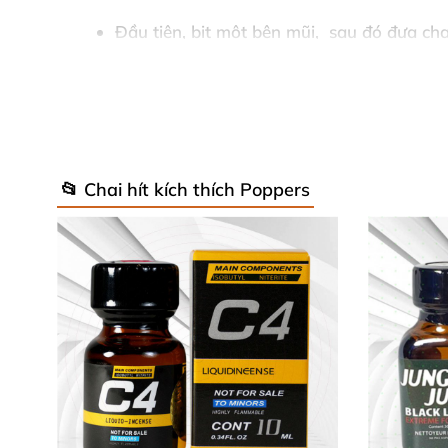
Đầu tiên
, bịt một bên mũi,
sau đó đưa chai
Tiến hành hít một hơi popper thật sâu tron
📂 Chai hít kích thích Poppers