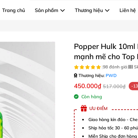
Trang chủ
Sản phẩm
Thương hiệu
Liên hệ
Popper Hulk 10ml
mạnh mẽ cho Top 
|
98 đánh giá
|
S
Thương hiệu:
PWD
450.000₫
517.000₫
-1
Còn hàng
ƯU ĐIỂM
Giao hàng kín đáo - Che
Ship hỏa tốc 30 - 60 ph
Miễn Ship cho đơn hàng