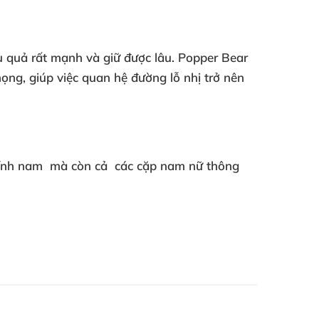
ệu quả
rất mạnh
và giữ
được lâu
. P
opper Bear
họng
, giúp việc quan hệ đường lỗ nhị trở nên
tính nam
mà còn cả
các cặp nam nữ thông