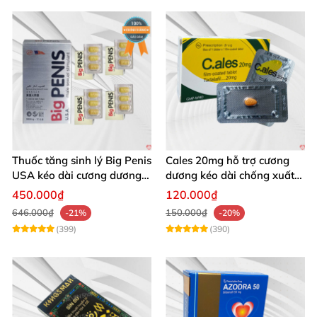
Thuốc tăng sinh lý Big Penis
Cales 20mg hỗ trợ cương
USA kéo dài cương dương
dương kéo dài chống xuất
chống xuất tinh sớm
tinh sớm thành phần
450.000₫
120.000₫
Tadalafil
646.000₫
150.000₫
-21%
-20%
(399)
(390)