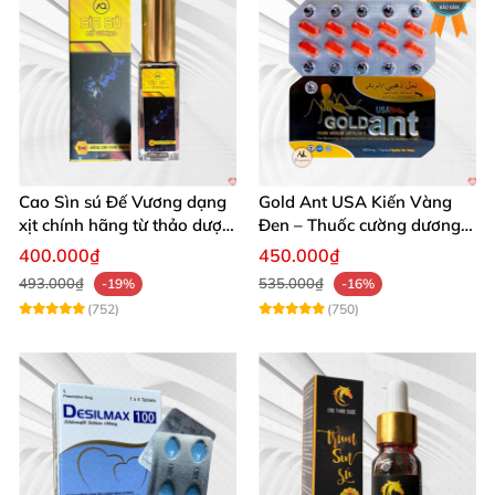
Cao Sìn sú Đế Vương dạng
Gold Ant USA Kiến Vàng
xịt chính hãng từ thảo dược
Đen – Thuốc cường dương
Ê Đê Việt Nam
tăng sinh lý nam mạnh
400.000₫
450.000₫
493.000₫
535.000₫
-19%
-16%
(752)
(750)