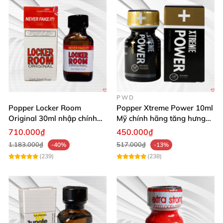
PWD
Popper Locker Room
Popper Xtreme Power 10ml
Original 30ml nhập chính
Mỹ chính hãng tăng hưng
hãng cảm giác cổ điển
phấn
710.000₫
450.000₫
1.183.000₫
517.000₫
-40%
-13%
(239)
(238)