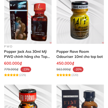
PWD
Popper Jack Ass 30ml Mỹ
Popper Rave Room
PWD chính hãng cho Top
Odouriser 10ml cho top bot
Bot
600.000₫
450.000₫
779.000₫
562.000₫
-23%
-20%
(225)
(220)