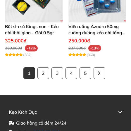
Bột sìn sú Kingsman - Kéo
Viên uống Azodra 50mg
dài thời gian - Gói 0.5gr
cường dương kéo dài tăng
sinh lý nam
325.000₫
250.000₫
369.000₫
287.000₫
-12%
-13%
(382)
(360)
1
2
3
4
5
Kẹo Kích Dục
Giao hàng cả đêm 24/24