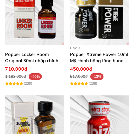
PWD
Popper Locker Room
Popper Xtreme Power 10ml
Original 30ml nhập chính
Mỹ chính hãng tăng hưng
hãng cảm giác cổ điển
phấn
710.000₫
450.000₫
1.183.000₫
517.000₫
-40%
-13%
(239)
(238)