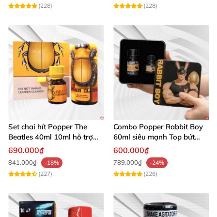
(228)
(228)
Set chai hít Popper The
Combo Popper Rabbit Boy
Beatles 40ml 10ml hỗ trợ
60ml siêu mạnh Top bứt
giãn nở hậu môn cho Top
phá giới hạn
690.000₫
600.000₫
Bot
841.000₫
789.000₫
-18%
-24%
(227)
(226)