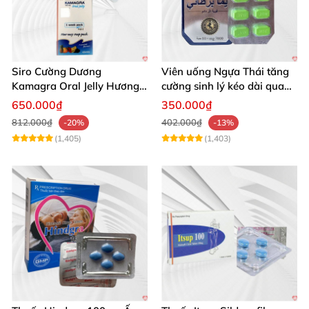
Siro Cường Dương
Viên uống Ngựa Thái tăng
Kamagra Oral Jelly Hương
cường sinh lý kéo dài quan
Trái Cây Một Hộp 7 Gói
hệ
650.000₫
350.000₫
100g
812.000₫
402.000₫
-20%
-13%
(1,405)
(1,403)