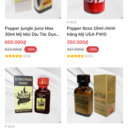
PWD
Popper Jungle Juice Max
Popper Ibiza 10ml chính
30ml Mỹ Mùi Dịu Tác Dụng
hãng Mỹ USA PWD
Nhanh Lâu Mê Mẩn
600.000₫
350.000₫
923.000₫
437.000₫
-35%
-20%
(232)
(231)
PWD