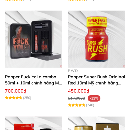
PWD
Popper Fuck YoLo combo
Popper Super Rush Original
50ml + 10ml chính hãng Mỹ
Red 10ml Mỹ chính hãng
tăng khoái cảm mạnh mẽ
PWD
700.000₫
450.000₫
an toàn
(250)
517.000₫
-13%
(240)