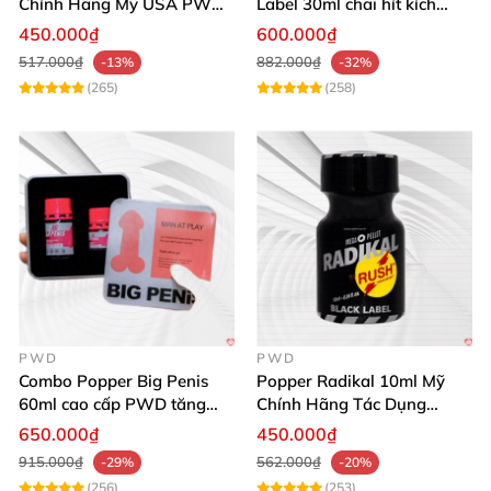
Chính Hãng Mỹ USA PWD
Label 30ml chai hít kích
Cho Nam Nữ
thích ham muốn mạnh
450.000₫
600.000₫
517.000₫
882.000₫
-13%
-32%
(265)
(258)
PWD
PWD
Combo Popper Big Penis
Popper Radikal 10ml Mỹ
60ml cao cấp PWD tăng
Chính Hãng Tác Dụng
khoái cảm Top Bot
Mạnh Dịu Êm
650.000₫
450.000₫
915.000₫
562.000₫
-29%
-20%
(256)
(253)