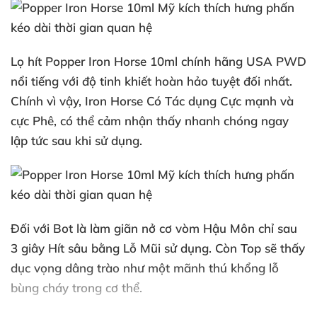
Lọ hít Popper Iron Horse 10ml chính hãng USA PWD
n
ổi tiếng
với độ tinh khiết hoàn hảo
tuyệt đối nhất
.
Chính vì vậy
, Iron Horse Có Tác dụng Cực mạnh
và
cực Phê
,
có thể cảm nhận thấy nhanh chóng ngay
lập tức sau khi sử dụng
.
Đối
với Bot là làm giãn nở cơ vòm Hậu Môn chỉ sau
3 giây Hít sâu bằng Lỗ Mũi sử dụng
. Còn Top
sẽ thấy
dục vọng dâng trào như một mãnh thú khổng lỗ
bùng cháy trong cơ thể.