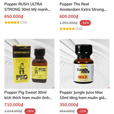
Popper RUSH ULTRA
Popper The Real
STRONG 30ml Mỹ mạnh
Amsterdam Extra Strong
nhất kích thích cực phê
30ml
650.000₫
600.000₫
(230)
1.291.000₫
-54%
(229)
Popper Pig Sweat 30ml
Popper Jungle Juice Max
kích thích ham muốn tình
10ml tăng ham muốn giảm
dục khoái cảm sâu cộng
đau quan hệ
710.000₫
350.000₫
đồng LGBT
1.014.000₫
454.000₫
-30%
-23%