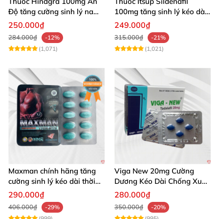
Thuốc Hindgra 100mg Ấn
Thuốc Itsup Sildenafil
Độ tăng cường sinh lý nam
100mg tăng sinh lý kéo dài
hindgra-100 chống xts
quan hệ nam giới
250.000₫
249.000₫
cương dương
284.000₫
315.000₫
-12%
-21%
(1,071)
(1,021)
Maxman chính hãng tăng
Viga New 20mg Cường
cường sinh lý kéo dài thời
Dương Kéo Dài Chống Xuất
gian xuất tinh
Tinh Hộp 4 Viên
290.000₫
280.000₫
406.000₫
350.000₫
-29%
-20%
(999)
(995)