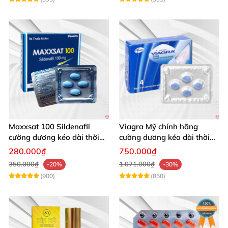
Maxxsat 100 Sildenafil
Viagra Mỹ chính hãng
cường dương kéo dài thời
cường dương kéo dài thời
gian cho nam
gian nhập khẩu
280.000₫
750.000₫
350.000₫
1.071.000₫
-20%
-30%
(900)
(850)