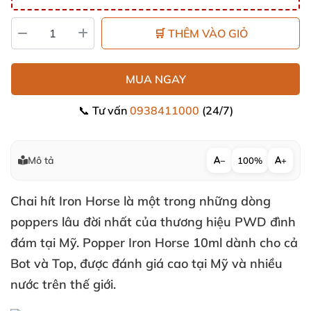
🛒 THÊM VÀO GIỎ
MUA NGAY
📞 Tư vấn
0938411000
(24/7)
Mô tả
−
100%
+
Chai hít Iron Horse là một trong
những dòng
poppers lâu đời nhất
của thương hiệu PWD đình
đám tại Mỹ
. Popper Iron Horse 10ml dành cho cả
Bot
và Top
,
được đánh giá cao tại Mỹ
và nhiều
nước trên thế giới.