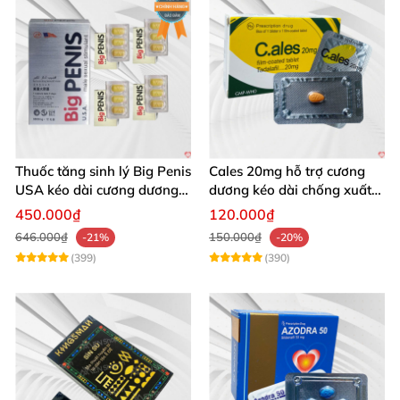
Thuốc tăng sinh lý Big Penis
Cales 20mg hỗ trợ cương
USA kéo dài cương dương
dương kéo dài chống xuất
chống xuất tinh sớm
tinh sớm thành phần
450.000₫
120.000₫
Tadalafil
646.000₫
150.000₫
-21%
-20%
(399)
(390)