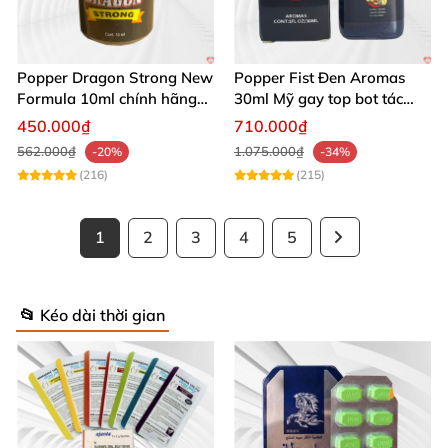
Popper Dragon Strong New
Popper Fist Đen Aromas
Formula 10ml chính hãng
30ml Mỹ gay top bot tác
Mỹ dành cho Top Bot
dụng mạnh
450.000₫
710.000₫
562.000₫
1.075.000₫
-20%
-34%
(216)
(215)
1
2
3
4
5
📂 Kéo dài thời gian