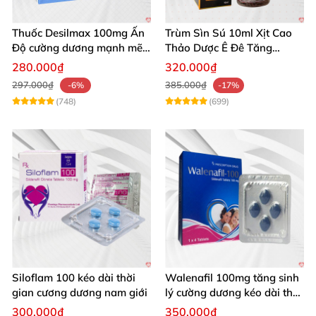
Thuốc Desilmax 100mg Ấn
Trùm Sìn Sú 10ml Xịt Cao
Độ cường dương mạnh mẽ
Thảo Dược Ê Đê Tăng
tăng sinh lý phái mạnh
Cường Sinh Lý
280.000₫
320.000₫
297.000₫
385.000₫
-6%
-17%
(748)
(699)
Siloflam 100 kéo dài thời
Walenafil 100mg tăng sinh
gian cương dương nam giới
lý cường dương kéo dài thời
gian
300.000₫
350.000₫