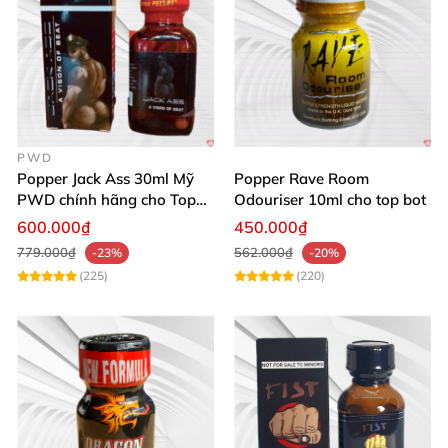
PWD
Popper Jack Ass 30ml Mỹ
Popper Rave Room
PWD chính hãng cho Top
Odouriser 10ml cho top bot
Bot
600.000₫
450.000₫
779.000₫
562.000₫
-23%
-20%
(225)
(220)