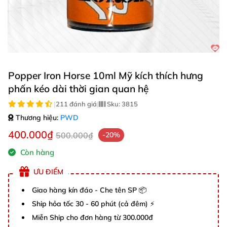
Popper Iron Horse 10ml Mỹ kích thích hưng
phấn kéo dài thời gian quan hệ
|
211 đánh giá
|
Sku:
3815
Thương hiệu:
PWD
400.000₫
500.000₫
-20%
Còn hàng
ƯU ĐIỂM
Giao hàng kín đáo - Che tên SP 📦
Ship hỏa tốc 30 - 60 phút (cả đêm) ⚡
Miễn Ship cho đơn hàng từ 300.000đ