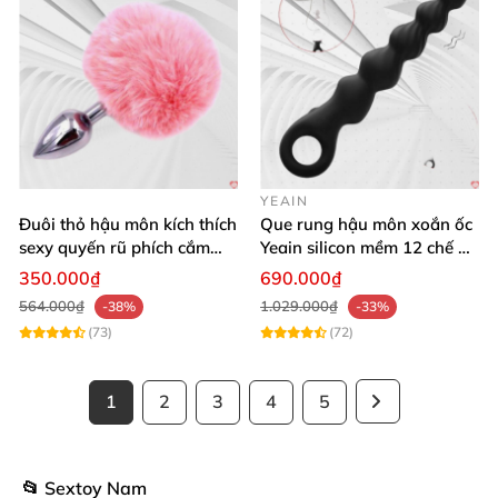
YEAIN
Đuôi thỏ hậu môn kích thích
Que rung hậu môn xoắn ốc
sexy quyến rũ phích cắm
Yeain silicon mềm 12 chế độ
kích thích
rung đa dạng
350.000₫
690.000₫
564.000₫
1.029.000₫
-38%
-33%
(73)
(72)
1
2
3
4
5
📂 Sextoy Nam