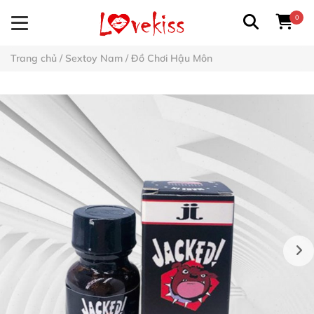
0
Trang chủ
/
Sextoy Nam
/
Đồ Chơi Hậu Môn