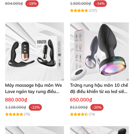
604.000₫
1.500.000₫
-19%
-34%
(137)
Máy massage hậu môn We
Trứng rung hậu môn 10 chế
Love ngón tay rung điều
độ điều khiển từ xa led siêu
khiển từ xa thoải mái cực
sướng
880.000₫
650.000₫
phê
1.128.000₫
812.000₫
-22%
-20%
(75)
(74)