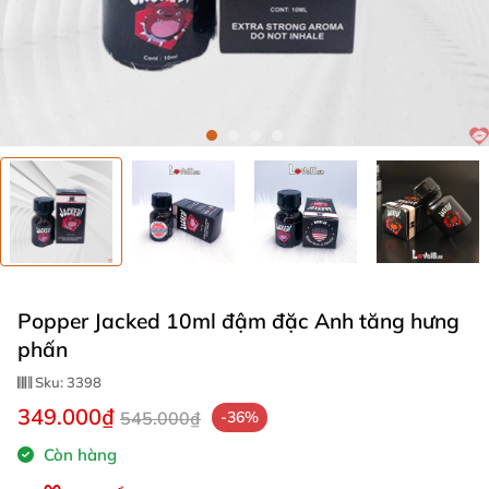
Popper Jacked 10ml đậm đặc Anh tăng hưng
phấn
Sku:
3398
349.000₫
545.000₫
-36%
Còn hàng