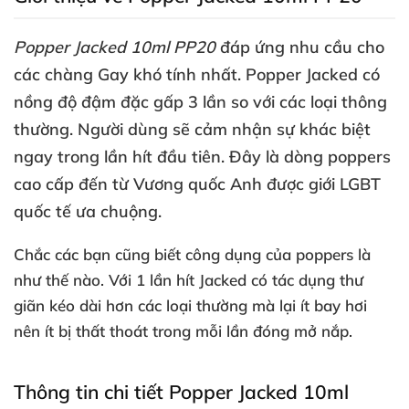
Popper Jacked 10ml PP20
đáp ứng nhu cầu cho
các chàng Gay khó tính nhất
. Popper Jacked có
nồng độ đậm đặc gấp 3 lần so
với
các loại thông
thường
. Người dùng
sẽ cảm nhận sự khác biệt
ngay trong lần hít đầu tiên
. Đây là dòng poppers
cao cấp đến từ Vương quốc Anh
được giới LGBT
quốc tế ưa chuộng.
Chắc
các bạn
cũng biết công dụng
của poppers là
như thế nào
. Với 1 lần hít Jacked có tác dụng thư
giãn kéo dài hơn
các loại thường
mà lại ít bay hơi
nên ít bị thất thoát trong mỗi lần đóng mở nắp.
Thông tin chi tiết Popper Jacked 10ml