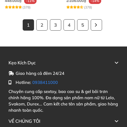
448.000₫
2.106.000₫
-11%
-14%
(378)
(378)
1
2
3
4
5
Kẹo Kích Dục
Giao hàng cả đêm 24/24
Hotline:
0938411000
Chuyên cung cấp sextoy, bao cao su & gel bôi trơn
chính hãng 100%. Đa dạng sản phẩm nam nữ từ Lelo,
Svakom, Durex... Cam kết che tên sản phẩm, giao hàng
nhanh toàn quốc.
VỀ CHÚNG TÔI