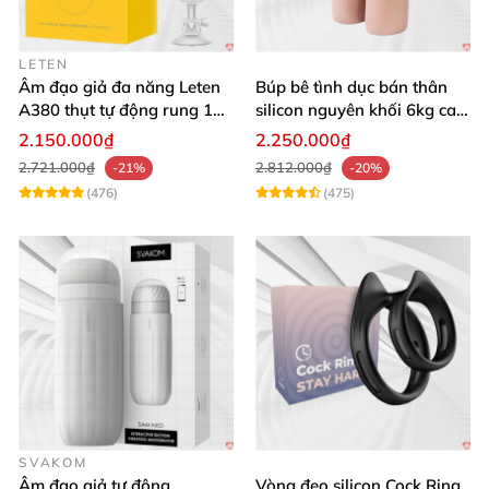
LETEN
Âm đạo giả đa năng Leten
Búp bê tình dục bán thân
A380 thụt tự động rung 10
silicon nguyên khối 6kg cao
chế độ
cấp giá rẻ
2.150.000₫
2.250.000₫
2.721.000₫
2.812.000₫
-21%
-20%
(476)
(475)
SVAKOM
Âm đạo giả tự động
Vòng đeo silicon Cock Ring