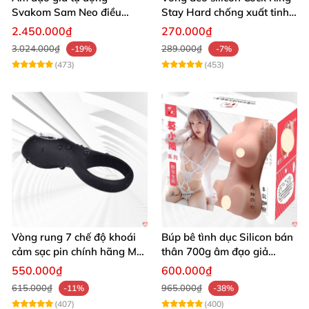
Svakom Sam Neo điều
Stay Hard chống xuất tinh
khiển app webcam cao cấp
sớm
2.450.000₫
270.000₫
3.024.000₫
289.000₫
-19%
-7%
(473)
(453)
Vòng rung 7 chế độ khoái
Búp bê tình dục Silicon bán
cảm sạc pin chính hãng Mỹ
thân 700g âm đạo giả
cực phê
nguyên khối giống thật
550.000₫
600.000₫
615.000₫
965.000₫
-11%
-38%
(407)
(400)