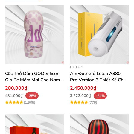
LETEN
Cốc Thủ Dâm GOD Silicon
Âm Đạo Giả Leten A380
Giá Rẻ Mềm Mại Cho Nam
Pro Version 3 Thiết Kế Chân
Giới
Thực
280.000₫
2.450.000₫
431.000₫
3.223.000₫
-35%
-24%
(1,905)
(779)