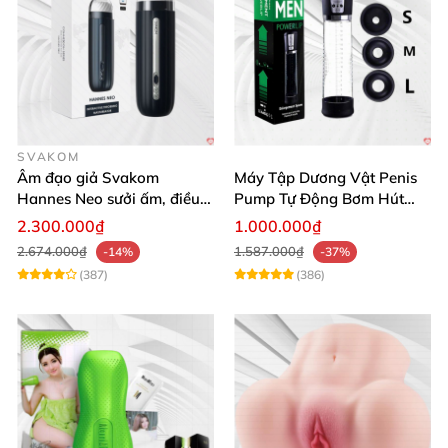
SVAKOM
Âm đạo giả Svakom
Máy Tập Dương Vật Penis
Hannes Neo sưởi ấm, điều
Pump Tự Động Bơm Hút
khiển app thông minh
Kích Thước Lớn
2.300.000₫
1.000.000₫
2.674.000₫
1.587.000₫
-14%
-37%
(387)
(386)