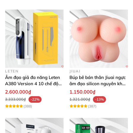
LETEN
JIUAI
Âm đạo giả đa năng Leten
Búp bê bán thân Jiuai ngực
A380 Version 4 10 chế độ
âm đạo silicon nguyên khối
bú mút sục
cao cấp
2.600.000₫
1.150.000₫
3.333.000₫
1.321.000₫
-22%
-13%
(388)
(387)