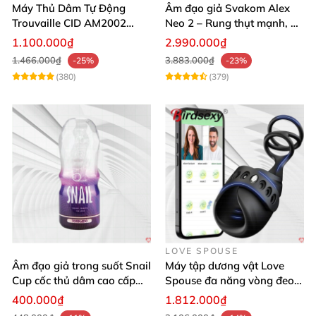
Máy Thủ Dâm Tự Động
Âm đạo giả Svakom Alex
Trouvaille CID AM2002
Neo 2 – Rung thụt mạnh, đa
Mạnh Mẽ Dễ Lên Đỉnh
năng, cải tiến mới
1.100.000₫
2.990.000₫
1.466.000₫
3.883.000₫
-25%
-23%
(380)
(379)
LOVE SPOUSE
Âm đạo giả trong suốt Snail
Máy tập dương vật Love
Cup cốc thủ dâm cao cấp
Spouse đa năng vòng đeo
nam giới
điều khiển qua app tiện lợi
400.000₫
1.812.000₫