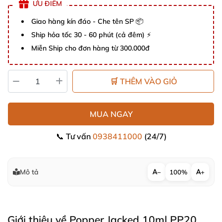
ƯU ĐIỂM
Giao hàng kín đáo - Che tên SP 📦
Ship hỏa tốc 30 - 60 phút (cả đêm) ⚡
Miễn Ship cho đơn hàng từ 300.000đ
🛒 THÊM VÀO GIỎ
MUA NGAY
📞 Tư vấn
0938411000
(24/7)
Mô tả
−
100%
+
Giới thiệu về Popper Jacked 10ml PP20