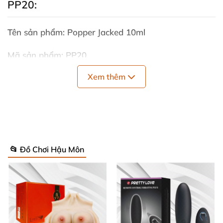
PP20:
Tên sản phẩm: Popper Jacked 10ml
Mã sản phẩm: PP20
Xem thêm
Tính năng: Tăng cường hưng phấn cho cuộc yêu
mãnh liệt.
Thể loại: Đồ chơi cho Gay.
Thể tích: 10ml.
📂 Đồ Chơi Hậu Môn
Thành phần: Isobutyl nitrite.
Nồng độ: Đậm đặc.
Xuất xứ: Anh Quốc.