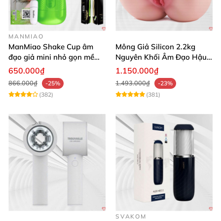
MANMIAO
ManMiao Shake Cup âm
Mông Giả Silicon 2.2kg
đạo giả mini nhỏ gọn mềm
Nguyên Khối Âm Đạo Hậu
mịn
Môn Siêu Thật
650.000₫
1.150.000₫
866.000₫
1.493.000₫
-25%
-23%
(382)
(381)
SVAKOM