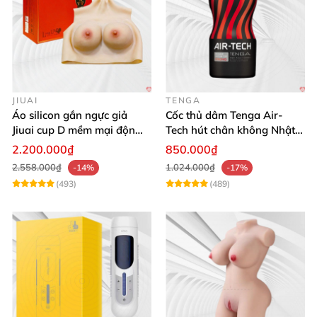
JIUAI
TENGA
Áo silicon gắn ngực giả
Cốc thủ dâm Tenga Air-
Jiuai cup D mềm mại độn
Tech hút chân không Nhật
ngực tự nhiên cho nam
Bản, silicone an toàn
2.200.000₫
850.000₫
2.558.000₫
1.024.000₫
-14%
-17%
(493)
(489)