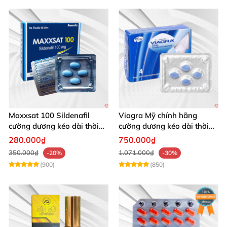
Maxxsat 100 Sildenafil
Viagra Mỹ chính hãng
cường dương kéo dài thời
cường dương kéo dài thời
gian cho nam
gian nhập khẩu
280.000₫
750.000₫
350.000₫
1.071.000₫
-20%
-30%
(900)
(850)