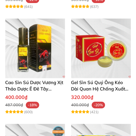
(641)
(637)
Cao Sìn Sú Dược Vương Xịt
Gel Sìn Sú Quý Ông Kéo
Thảo Dược Ê Đê Tây
Dài Quan Hệ Chống Xuất
Nguyên Hỗ Trợ Xuất Tinh
Tinh Sớm
400.000₫
320.000₫
Sớm
487.000₫
400.000₫
-18%
-20%
(600)
(421)