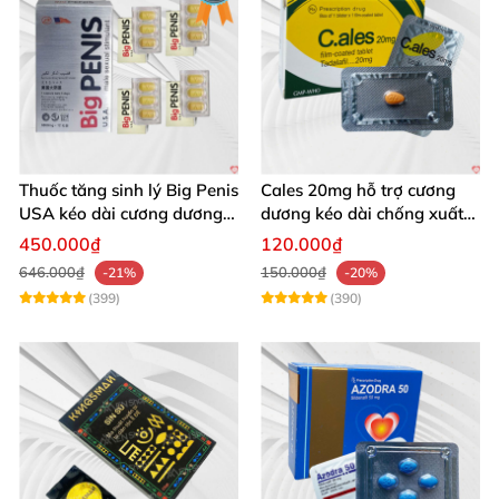
Thuốc tăng sinh lý Big Penis
Cales 20mg hỗ trợ cương
USA kéo dài cương dương
dương kéo dài chống xuất
chống xuất tinh sớm
tinh sớm thành phần
450.000₫
120.000₫
Tadalafil
646.000₫
150.000₫
-21%
-20%
(399)
(390)