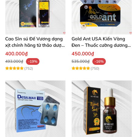
Cao Sìn sú Đế Vương dạng
Gold Ant USA Kiến Vàng
xịt chính hãng từ thảo dược
Đen – Thuốc cường dương
Ê Đê Việt Nam
tăng sinh lý nam mạnh
400.000₫
450.000₫
493.000₫
535.000₫
-19%
-16%
(752)
(750)