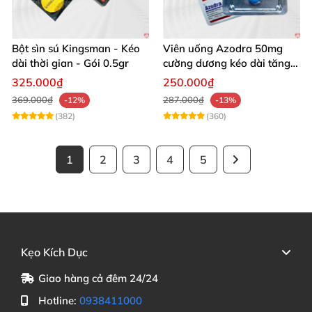
Bột sìn sú Kingsman - Kéo
Viên uống Azodra 50mg
dài thời gian - Gói 0.5gr
cường dương kéo dài tăng
sinh lý nam
325.000₫
250.000₫
369.000₫
287.000₫
-12%
-13%
(382)
(360)
1
2
3
4
5
Kẹo Kích Dục
Giao hàng cả đêm 24/24
Hotline:
0938411000