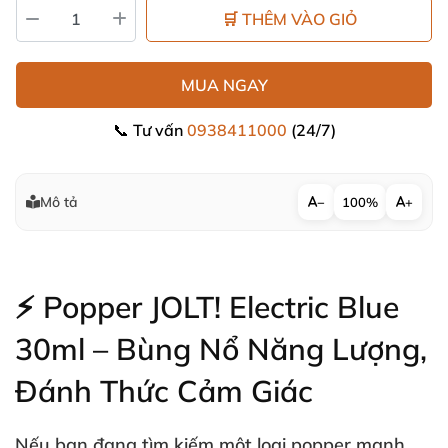
🛒 THÊM VÀO GIỎ
MUA NGAY
📞 Tư vấn
0938411000
(24/7)
Mô tả
−
100%
+
⚡ Popper JOLT! Electric Blue
30ml – Bùng Nổ Năng Lượng
,
Đánh Thức Cảm Giác
Nếu bạn đang tìm kiếm một loại popper
mạnh