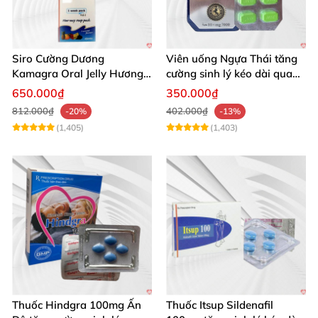
Siro Cường Dương
Viên uống Ngựa Thái tăng
Kamagra Oral Jelly Hương
cường sinh lý kéo dài quan
Trái Cây Một Hộp 7 Gói
hệ
650.000₫
350.000₫
100g
812.000₫
402.000₫
-20%
-13%
(1,405)
(1,403)
Thuốc Hindgra 100mg Ấn
Thuốc Itsup Sildenafil