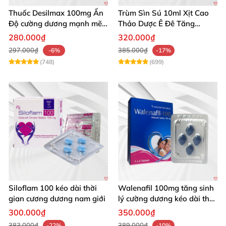
Thuốc Desilmax 100mg Ấn
Trùm Sìn Sú 10ml Xịt Cao
Độ cường dương mạnh mẽ
Thảo Dược Ê Đê Tăng
tăng sinh lý phái mạnh
Cường Sinh Lý
280.000₫
320.000₫
297.000₫
385.000₫
-6%
-17%
(748)
(699)
Siloflam 100 kéo dài thời
Walenafil 100mg tăng sinh
gian cương dương nam giới
lý cường dương kéo dài thời
gian
300.000₫
350.000₫
383.000₫
389.000₫
-22%
-10%