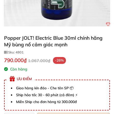
Popper JOLT! Electric Blue 30ml chính hãng
Mỹ bùng nổ cảm giác mạnh
Sku:
4801
790.000₫
1.067.000₫
-26%
Còn hàng
ƯU ĐIỂM
Giao hàng kín đáo - Che tên SP 📦
Ship hỏa tốc 30 - 60 phút (cả đêm) ⚡
Miễn Ship cho đơn hàng từ 300.000đ