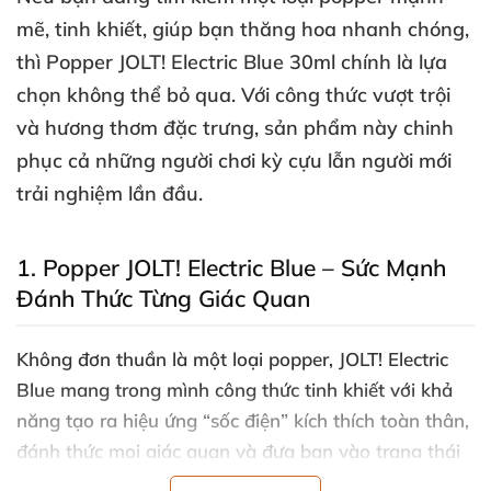
mẽ
, tinh khiết
, giúp bạn
thăng hoa nhanh chóng
,
thì
Popper JOLT! Electric Blue 30ml
chính là lựa
chọn không thể bỏ qua
. Với công thức vượt trội
và hương thơm đặc trưng
, sản phẩm này chinh
phục cả
những người chơi kỳ cựu lẫn người mới
trải nghiệm lần đầu.
1
. Popper JOLT! Electric Blue – Sức Mạnh
Đánh Thức Từng Giác Quan
Không đơn thuần là một loại popper,
JOLT! Electric
Blue
mang trong mình công thức tinh khiết
với khả
năng tạo ra
hiệu ứng “sốc điện” kích thích toàn thân
,
đánh thức
mọi giác quan
và đưa bạn vào trạng thái
cực khoái cao độ
chỉ trong vài giây.