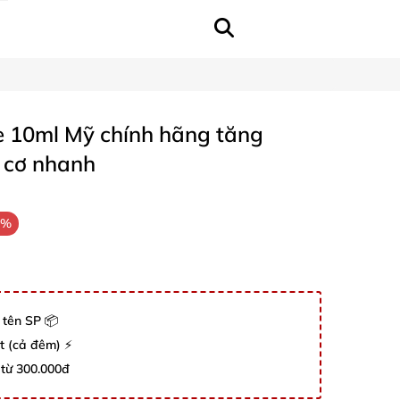
e 10ml Mỹ chính hãng tăng
 cơ nhanh
7%
 tên SP 📦
út (cả đêm) ⚡
 từ 300.000đ