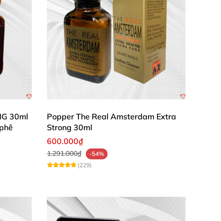
NG 30ml
Popper The Real Amsterdam Extra
 phê
Strong 30ml
600.000₫
1.291.000₫
-54%
(229)