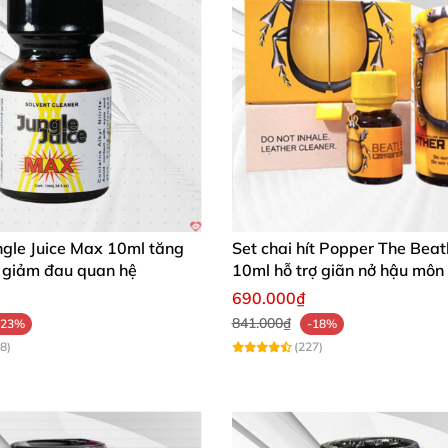
ngle Juice Max 10ml tăng
Set chai hít Popper The Beat
giảm đau quan hệ
10ml hỗ trợ giãn nở hậu môn
Bot
690.000₫
841.000₫
-23%
-18%
8)
(227)