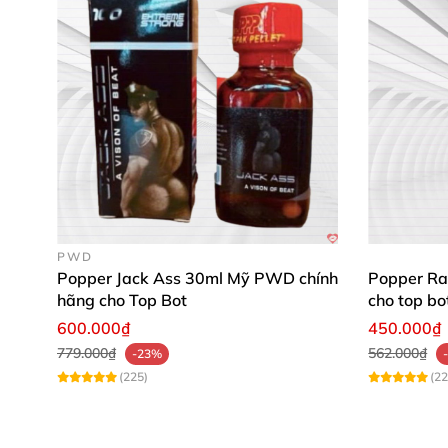
PWD
Popper Jack Ass 30ml Mỹ PWD chính
Popper Ra
hãng cho Top Bot
cho top bo
600.000₫
450.000₫
779.000₫
562.000₫
-23%
(225)
(22