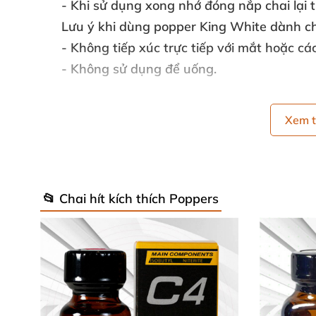
-
Khi sử dụng xong nhớ đóng nắp chai lại 
Lưu ý khi dùng popper King White dành c
- Không tiếp xúc trực tiếp
với mắt
hoặc
cá
- Không sử dụng
để uống.
Xem 
📂 Chai hít kích thích Poppers