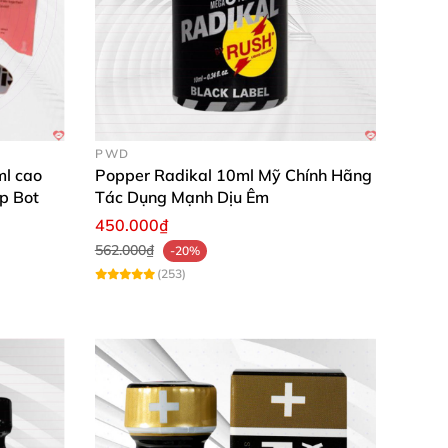
PWD
l cao
Popper Radikal 10ml Mỹ Chính Hãng
p Bot
Tác Dụng Mạnh Dịu Êm
450.000₫
562.000₫
-20%
(253)