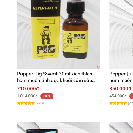
Popper Pig Sweat 30ml kích thích
Popper Ju
ham muốn tình dục khoái cảm sâu
ham muốn 
cộng đồng LGBT
710.000₫
350.000₫
1.014.000₫
454.000₫
-30%
(228)
(22