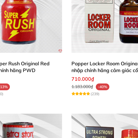
per Rush Original Red
Popper Locker Room Origina
chính hãng PWD
nhập chính hãng cảm giác cổ
710.000₫
1.183.000₫
-13%
-40%
0)
(239)