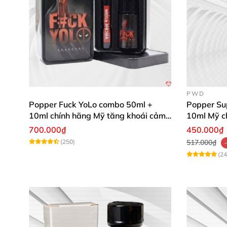
PWD
Popper Fuck YoLo combo 50ml +
Popper Su
10ml chính hãng Mỹ tăng khoái cảm
10ml Mỹ 
mạnh mẽ an toàn
700.000₫
450.000₫
(250)
517.000₫
(24