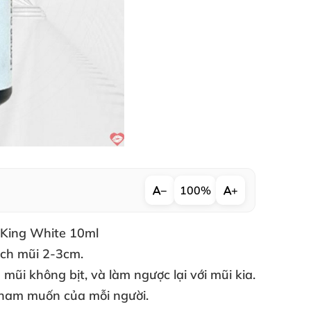
−
100%
+
 King White 10ml
ách mũi 2-3cm.
n mũi không bịt
,
và làm ngược lại
với mũi kia.
ỳ ham muốn
của mỗi người.