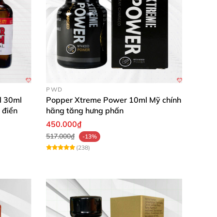
PWD
l 30ml
Popper Xtreme Power 10ml Mỹ chính
 điển
hãng tăng hưng phấn
450.000₫
517.000₫
-13%
(238)