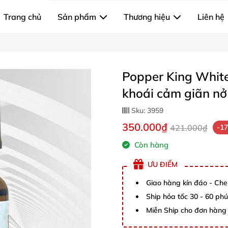
Trang chủ
Sản phẩm
Thương hiệu
Liên hệ
Popper King Whit
khoái cảm giãn nở
Sku:
3959
350.000₫
421.000₫
-1
Còn hàng
ƯU ĐIỂM
Giao hàng kín đáo - Che
Ship hỏa tốc 30 - 60 ph
Miễn Ship cho đơn hàng