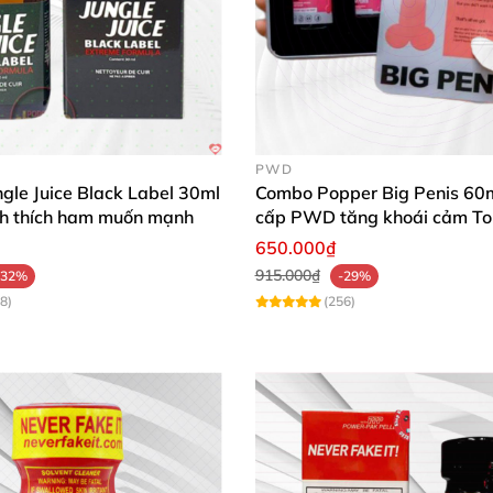
PWD
gle Juice Black Label 30ml
Combo Popper Big Penis 60m
ích thích ham muốn mạnh
cấp PWD tăng khoái cảm To
650.000₫
915.000₫
-32%
-29%
8)
(256)