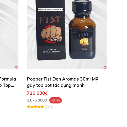
Formula
Popper Fist Đen Aromas 30ml Mỹ
o Top
gay top bot tác dụng mạnh
710.000₫
1.075.000₫
-34%
(215)