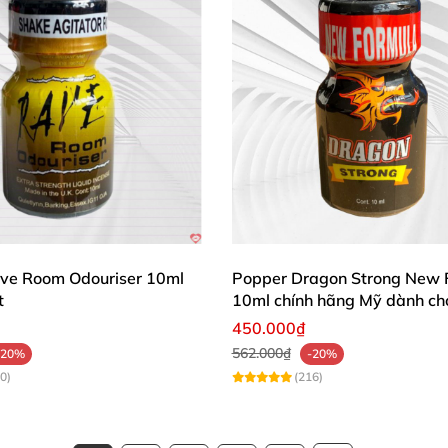
ve Room Odouriser 10ml
Popper Dragon Strong New 
t
10ml chính hãng Mỹ dành ch
Bot
450.000₫
562.000₫
-20%
-20%
0)
(216)