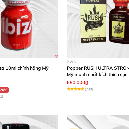
PWD
iza 10ml chính hãng Mỹ
Popper RUSH ULTRA STRO
Mỹ mạnh nhất kích thích cực
650.000₫
(230)
-20%
1)