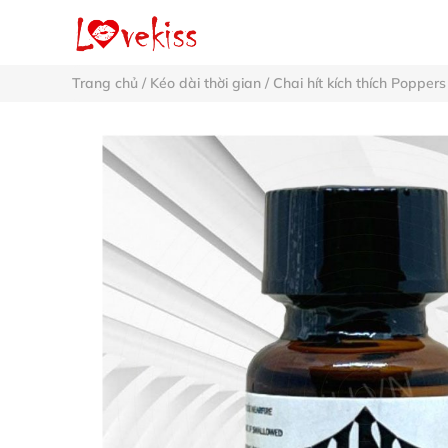
Trang chủ
/
Kéo dài thời gian
/
Chai hít kích thích Poppers