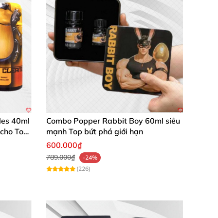
les 40ml
Combo Popper Rabbit Boy 60ml siêu
 cho Top
mạnh Top bứt phá giới hạn
600.000₫
789.000₫
-24%
(226)