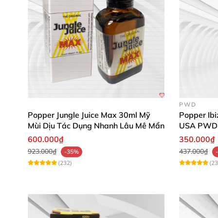
PWD
Popper Jungle Juice Max 30ml Mỹ
Popper Ib
Mùi Dịu Tác Dụng Nhanh Lâu Mê Mẩn
USA PWD
600.000₫
350.000₫
923.000₫
437.000₫
-35%
(232)
(23