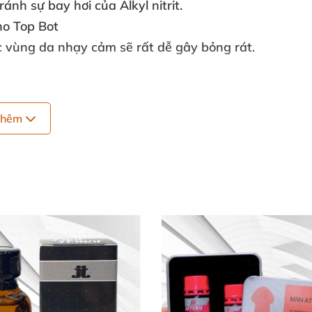
tránh sự bay hơi
của Alkyl nitrit.
ho Top Bot
c vùng da nhạy cảm
sẽ
rất dễ gây bỏng rát.
thêm