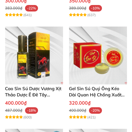
300.000₫
350.000₫
383.000₫
389.000₫
-22%
-10%
(641)
(637)
Cao Sìn Sú Dược Vương Xịt
Gel Sìn Sú Quý Ông Kéo
Thảo Dược Ê Đê Tây
Dài Quan Hệ Chống Xuất
Nguyên Hỗ Trợ Xuất Tinh
Tinh Sớm
400.000₫
320.000₫
Sớm
487.000₫
400.000₫
-18%
-20%
(600)
(421)