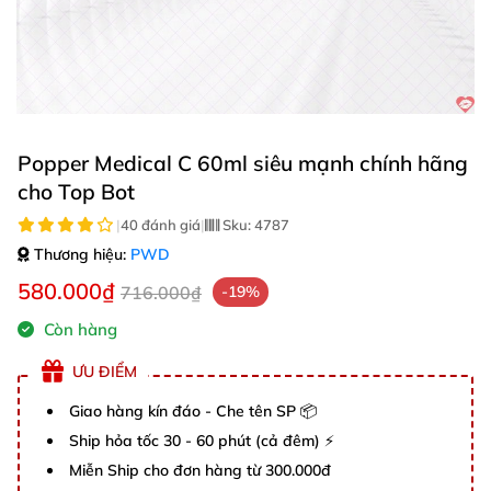
Popper Medical C 60ml siêu mạnh chính hãng
cho Top Bot
|
40 đánh giá
|
Sku:
4787
Thương hiệu:
PWD
580.000₫
716.000₫
-19%
Còn hàng
ƯU ĐIỂM
Giao hàng kín đáo - Che tên SP 📦
Ship hỏa tốc 30 - 60 phút (cả đêm) ⚡
Miễn Ship cho đơn hàng từ 300.000đ