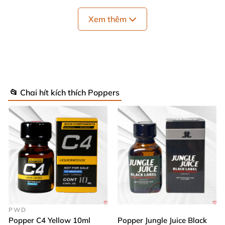
Xem thêm
📂 Chai hít kích thích Poppers
Thành phần & Công dụng
Hoạt chất chính
:
Isobutyl Nitrite
– một dạng alkyl
nitrite phổ biến
, có tác dụng làm giãn cơ trơn
,
kích thích hệ thần kinh trung ương
và tạo cảm
giác hưng phấn cao độ trong thời gian ngắn.
Công dụng
:
PWD
Tăng cường khoái cảm
, giải phóng ức chế tinh
Popper C4 Yellow 10ml
Popper Jungle Juice Black