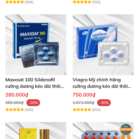
(999)
(995)
Maxxsat 100 Sildenafil
Viagra Mỹ chính hãng
cường dương kéo dài thời
cường dương kéo dài thời
gian cho nam
gian nhập khẩu
280.000₫
750.000₫
350.000₫
1.071.000₫
-20%
-30%
(900)
(850)