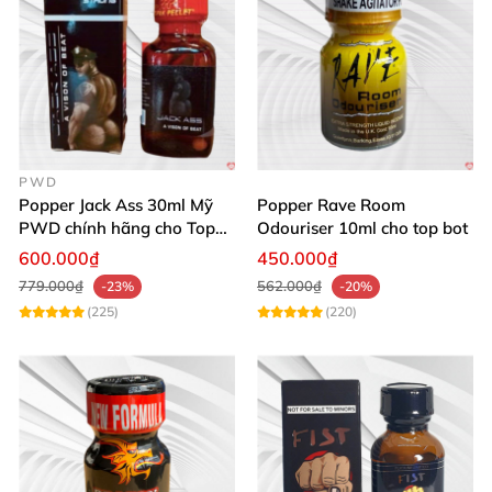
PWD
Popper Jack Ass 30ml Mỹ
Popper Rave Room
PWD chính hãng cho Top
Odouriser 10ml cho top bot
Bot
600.000₫
450.000₫
779.000₫
562.000₫
-23%
-20%
(225)
(220)