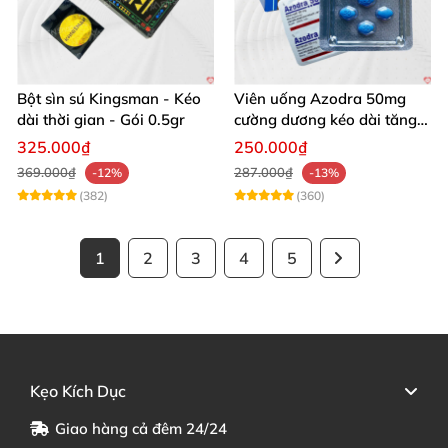
Bột sìn sú Kingsman - Kéo
Viên uống Azodra 50mg
dài thời gian - Gói 0.5gr
cường dương kéo dài tăng
sinh lý nam
325.000₫
250.000₫
369.000₫
287.000₫
-12%
-13%
(382)
(360)
1
2
3
4
5
Kẹo Kích Dục
Giao hàng cả đêm 24/24