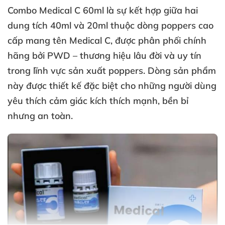
Combo Medical C 60ml
là sự kết hợp giữa hai
dung tích 40ml
và 20ml thuộc dòng poppers cao
cấp mang tên
Medical C
,
được phân phối chính
hãng
bởi
PWD
– thương hiệu lâu đời
và uy tín
trong lĩnh vực sản xuất poppers
. Dòng sản phẩm
này
được thiết kế
đặc biệt cho
những người dùng
yêu thích cảm giác
kích thích mạnh
, bền bỉ
nhưng an toàn
.