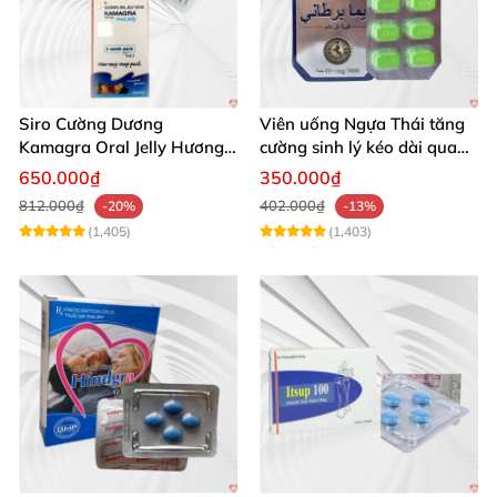
Siro Cường Dương
Viên uống Ngựa Thái tăng
Kamagra Oral Jelly Hương
cường sinh lý kéo dài quan
Trái Cây Một Hộp 7 Gói
hệ
650.000₫
350.000₫
100g
812.000₫
402.000₫
-20%
-13%
(1,405)
(1,403)