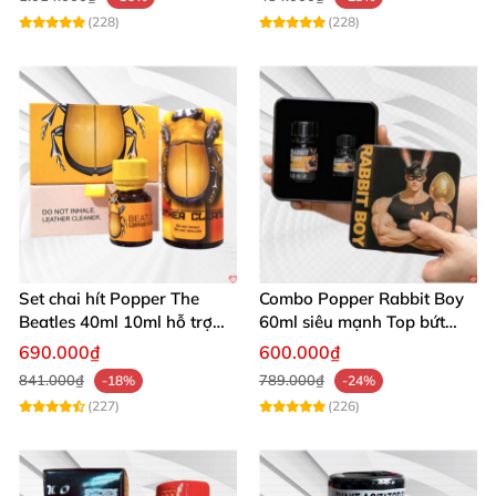
(228)
(228)
Set chai hít Popper The
Combo Popper Rabbit Boy
Beatles 40ml 10ml hỗ trợ
60ml siêu mạnh Top bứt
giãn nở hậu môn cho Top
phá giới hạn
690.000₫
600.000₫
Bot
841.000₫
789.000₫
-18%
-24%
(227)
(226)