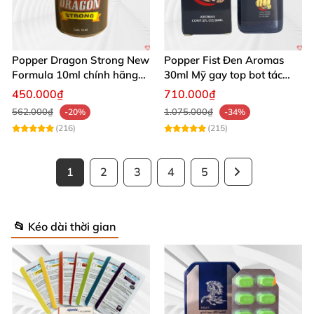
Popper Dragon Strong New
Popper Fist Đen Aromas
Formula 10ml chính hãng
30ml Mỹ gay top bot tác
Mỹ dành cho Top Bot
dụng mạnh
450.000₫
710.000₫
562.000₫
1.075.000₫
-20%
-34%
(216)
(215)
1
2
3
4
5
📂 Kéo dài thời gian