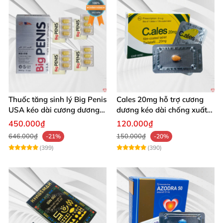
Thuốc tăng sinh lý Big Penis
Cales 20mg hỗ trợ cương
USA kéo dài cương dương
dương kéo dài chống xuất
chống xuất tinh sớm
tinh sớm thành phần
450.000₫
120.000₫
Tadalafil
646.000₫
150.000₫
-21%
-20%
(399)
(390)