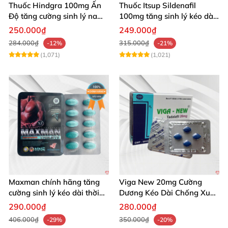
Thuốc Hindgra 100mg Ấn
Thuốc Itsup Sildenafil
Độ tăng cường sinh lý nam
100mg tăng sinh lý kéo dài
hindgra-100 chống xts
quan hệ nam giới
250.000₫
249.000₫
cương dương
284.000₫
315.000₫
-12%
-21%
(1,071)
(1,021)
Maxman chính hãng tăng
Viga New 20mg Cường
cường sinh lý kéo dài thời
Dương Kéo Dài Chống Xuất
gian xuất tinh
Tinh Hộp 4 Viên
290.000₫
280.000₫
406.000₫
350.000₫
-29%
-20%