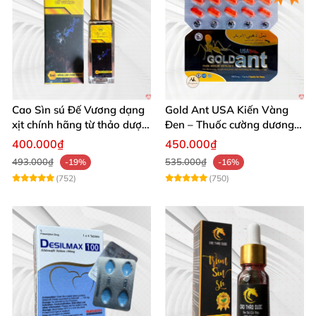
Cao Sìn sú Đế Vương dạng
Gold Ant USA Kiến Vàng
xịt chính hãng từ thảo dược
Đen – Thuốc cường dương
Ê Đê Việt Nam
tăng sinh lý nam mạnh
400.000₫
450.000₫
493.000₫
535.000₫
-19%
-16%
(752)
(750)