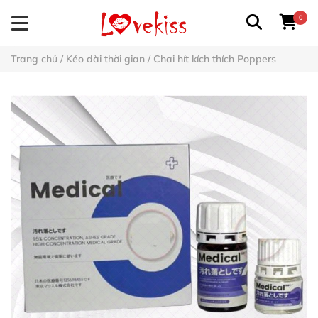
0
Trang chủ
/
Kéo dài thời gian
/
Chai hít kích thích Poppers