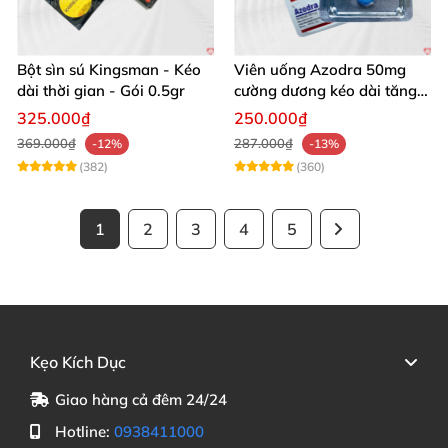
Bột sìn sú Kingsman - Kéo
Viên uống Azodra 50mg
dài thời gian - Gói 0.5gr
cường dương kéo dài tăng
sinh lý nam
325.000₫
250.000₫
369.000₫
287.000₫
-12%
-13%
(382)
(360)
1
2
3
4
5
Kẹo Kích Dục
Giao hàng cả đêm 24/24
Hotline:
0938411000