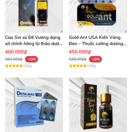
Cao Sìn sú Đế Vương dạng
Gold Ant USA Kiến Vàng
xịt chính hãng từ thảo dược
Đen – Thuốc cường dương
Ê Đê Việt Nam
tăng sinh lý nam mạnh
400.000₫
450.000₫
493.000₫
535.000₫
-19%
-16%
(752)
(750)