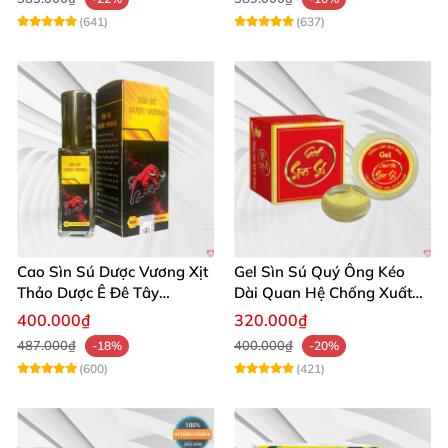
(641)
(637)
Cao Sìn Sú Dược Vương Xịt
Gel Sìn Sú Quý Ông Kéo
Thảo Dược Ê Đê Tây
Dài Quan Hệ Chống Xuất
Nguyên Hỗ Trợ Xuất Tinh
Tinh Sớm
400.000₫
320.000₫
Sớm
487.000₫
400.000₫
-18%
-20%
(600)
(421)