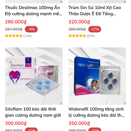
Thuốc Desilmax 100mg Ấn
Trùm Sìn Sú 10ml Xịt Cao
Độ cường dương mạnh mẽ
Thảo Dược Ê Đê Tăng
tăng sinh lý phái mạnh
Cường Sinh Lý
280.000₫
320.000₫
297.000₫
385.000₫
-6%
-17%
(748)
(699)
Siloflam 100 kéo dài thời
Walenafil 100mg tăng sinh
gian cương dương nam giới
lý cường dương kéo dài thời
gian
300.000₫
350.000₫
383.000₫
389.000₫
-22%
-10%