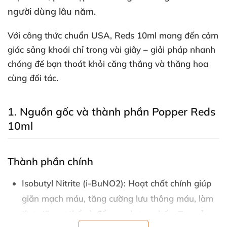
người dùng lâu năm.
Với công thức chuẩn USA
, Reds 10ml mang đến cảm
giác
sảng khoái
chỉ trong vài giây
– giải pháp nhanh
chóng
để bạn thoát khỏi căng thẳng
và thăng hoa
cùng đối tác.
1
. Nguồn gốc
và thành phần Popper Reds
10ml
Thành phần chính
Isobutyl Nitrite (i-BuNO2):
Hoạt chất chính giúp
giãn mạch máu
, tăng cường lưu thông máu
, làm
thư giãn cơ thể
và đẩy cao hưng phấn
. Tạo cảm