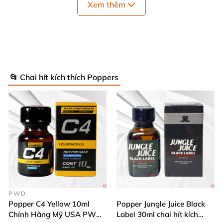
giác nhẹ bẫng
, “bay bổng” tức
thì chỉ sau 3–5
Xem thêm
giây.
Xuất xứ
Sản xuất tại:
Hoa Kỳ (USA) – quốc gia hàng đầu
📂 Chai hít kích thích Poppers
trong ngành sản xuất popper chính thống.
Đơn vị phân phối:
Hãng REDS nổi tiếng
với công
thức ổn định
, nồng độ chuẩn
và thiết kế tiện lợi.
PWD
Popper C4 Yellow 10ml
Popper Jungle Juice Black
Chính Hãng Mỹ USA PWD
Label 30ml chai hít kích