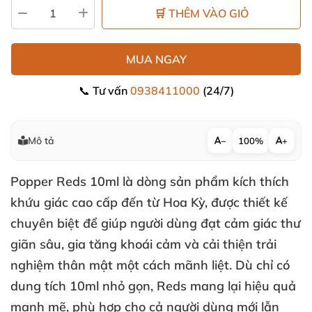
🛒 THÊM VÀO GIỎ
MUA NGAY
📞 Tư vấn
0938411000
(24/7)
Mô tả
−
100%
+
Popper Reds 10ml
là dòng sản phẩm kích thích
khứu giác cao cấp đến từ Hoa Kỳ
,
được thiết kế
chuyên biệt
để giúp người dùng đạt cảm giác thư
giãn sâu
, gia tăng khoái cảm
và cải thiện trải
nghiệm thân mật một cách mãnh liệt
. Dù chỉ có
dung tích 10ml nhỏ gọn
, Reds mang lại
hiệu quả
mạnh mẽ
, phù hợp cho cả người dùng mới lẫn