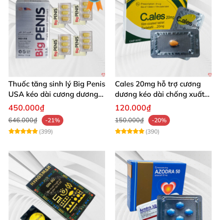
Thuốc tăng sinh lý Big Penis
Cales 20mg hỗ trợ cương
USA kéo dài cương dương
dương kéo dài chống xuất
chống xuất tinh sớm
tinh sớm thành phần
450.000₫
120.000₫
Tadalafil
646.000₫
150.000₫
-21%
-20%
(399)
(390)