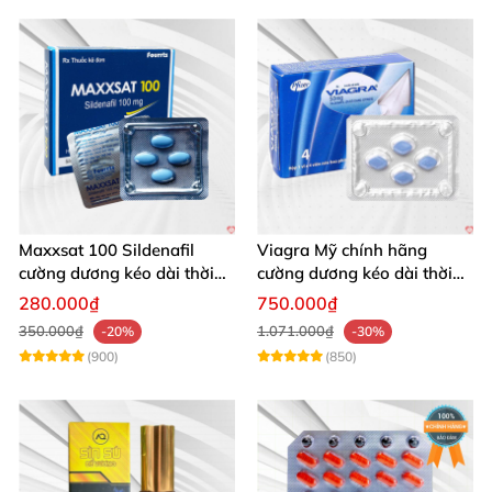
Đặt mua Popper Reds 10ml chính hãng tại Lovekiss
ngay hôm nay
để “cháy” hết mình trong từng khoảnh
khắc!
Maxxsat 100 Sildenafil
Viagra Mỹ chính hãng
cường dương kéo dài thời
cường dương kéo dài thời
gian cho nam
gian nhập khẩu
280.000₫
750.000₫
350.000₫
1.071.000₫
-20%
-30%
(900)
(850)