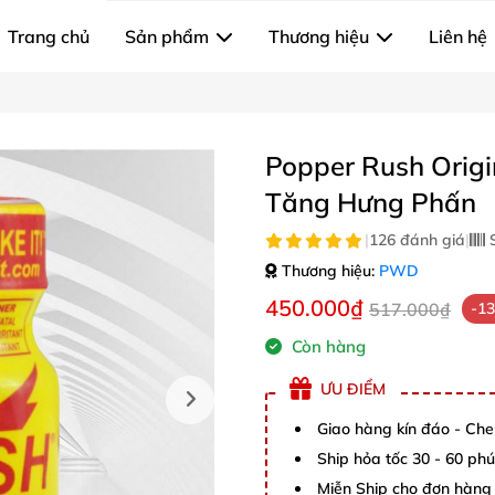
Trang chủ
Sản phẩm
Thương hiệu
Liên hệ
Popper Rush Origi
Tăng Hưng Phấn
|
126 đánh giá
|
S
Thương hiệu:
PWD
450.000₫
517.000₫
-1
Còn hàng
ƯU ĐIỂM
Giao hàng kín đáo - Che
Ship hỏa tốc 30 - 60 ph
Miễn Ship cho đơn hàng