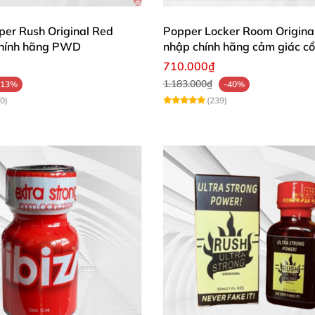
per Rush Original Red
Popper Locker Room Origina
chính hãng PWD
nhập chính hãng cảm giác cổ
o người dùng
những cảm giác nóng ran
, rạo rực trong ngư
710.000₫
g
cũng vô cùng thỏa mãn
.
1.183.000₫
-13%
-40%
0)
(239)
óng co giãn
,
để “con cu” cương cứng
của Top dễ dàng đâ
Yellow có thành phần Isobutyl - Nitrit an toàn cho sức k
 nhanh chóng chỉ sau vài giây
. Sản phẩm hứa hẹn là một
ái cảm Popper Rush Original Yellow