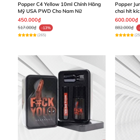
Popper C4 Yellow 10ml Chính Hãng
Popper Jun
Mỹ USA PWD Cho Nam Nữ
chai hít k
450.000₫
600.000₫
517.000₫
882.000₫
-13%
(265)
(25