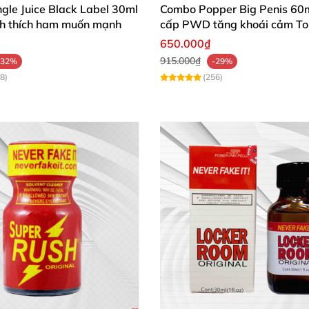
gle Juice Black Label 30ml
Combo Popper Big Penis 60m
ích thích ham muốn mạnh
cấp PWD tăng khoái cảm To
650.000₫
915.000₫
-32%
-29%
8)
(256)