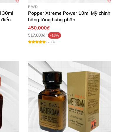
PWD
l 30ml
Popper Xtreme Power 10ml Mỹ chính
 điển
hãng tăng hưng phấn
ời
. Khiến bạn cảm giác như bản thân vừa
450.000₫
517.000₫
-13%
(238)
m vào
. Từ đó đưa cả hai đến
những dòng chảy
hỏe
, không gây đau đầu sau khi sử dụng
 lựa chọn tuyệt vời cho một cuộc “yêu” thăng