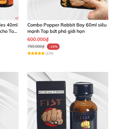
les 40ml
Combo Popper Rabbit Boy 60ml siêu
 cho Top
mạnh Top bứt phá giới hạn
600.000₫
789.000₫
-24%
à giá cả khác nhau
. Tuy nhiên
,
để tìm
được nơi
(226)
Yellow
chính hãng Mỹ trên thị trường nội địa
.
i cam kết cung cấp
các sản phẩm chính hãng