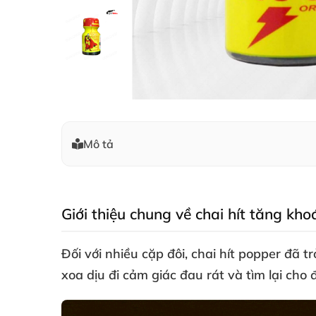
Mô tả
Giới thiệu chung về chai hít tăng kh
Đối
với nhiều cặp đôi
, chai hít popper
đã tr
xoa dịu đi cảm giác đau rát
và tìm lại cho 