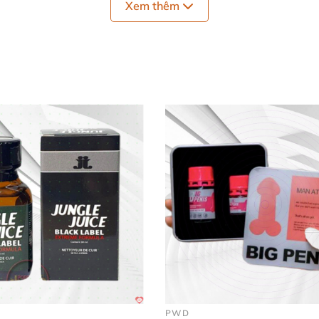
Xem thêm
ảm Popper Rush Original Yellow
ra đời
. Loại popper này
đặ
hiệu ứng thần kinh kích thích cực phê
nhưng
vẫn an toàn
hoái cảm Popper Rush Original Yellow
m Popper Rush Original Yellow
chính là mùi hương dễ chị
ê
.
PWD