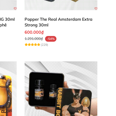
NG 30ml
Popper The Real Amsterdam Extra
 phê
Strong 30ml
hàng
để không bị “sốc” bạn
nhé!
600.000₫
1.291.000₫
-54%
(229)
sướng nhất
.