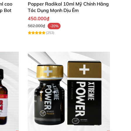
l cao
Popper Radikal 10ml Mỹ Chính Hãng
p Bot
Tác Dụng Mạnh Dịu Êm
450.000₫
562.000₫
-20%
(253)