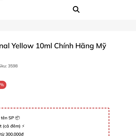
nal Yellow 10ml Chính Hãng Mỹ
ku:
3598
3%
 tên SP 📦
út (cả đêm) ⚡
 từ 300.000đ