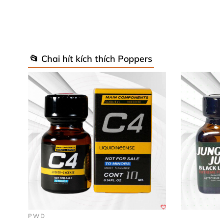
📂 Chai hít kích thích Poppers
Đây
cũng chính là lý do
chai hít tăng khoái c
con đường tìm kiếm cực khoái
, tạo nên
những 
Ưu điểm nổi trội
của chai hít tăng k
Điểm thu hút nhất
của
chai hít tăng khoái cả
khiến cho cả Top
và Bot đều “lâm trận” say m
PWD