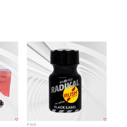
c biệt phù hợp cho
những ai muốn ghé thăm
.
u
, lưu hương thật lâu
, giúp thư thái tâm hồn
,
PWD