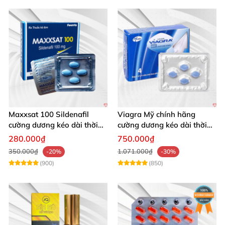
Maxxsat 100 Sildenafil
Viagra Mỹ chính hãng
cường dương kéo dài thời
cường dương kéo dài thời
gian cho nam
gian nhập khẩu
280.000₫
750.000₫
350.000₫
1.071.000₫
-20%
-30%
(900)
(850)