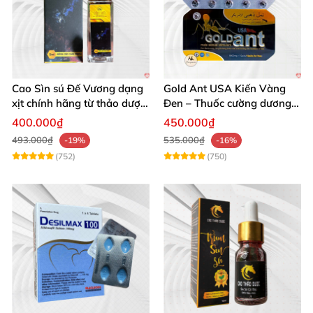
Cao Sìn sú Đế Vương dạng
Gold Ant USA Kiến Vàng
xịt chính hãng từ thảo dược
Đen – Thuốc cường dương
Ê Đê Việt Nam
tăng sinh lý nam mạnh
400.000₫
450.000₫
493.000₫
535.000₫
-19%
-16%
(752)
(750)