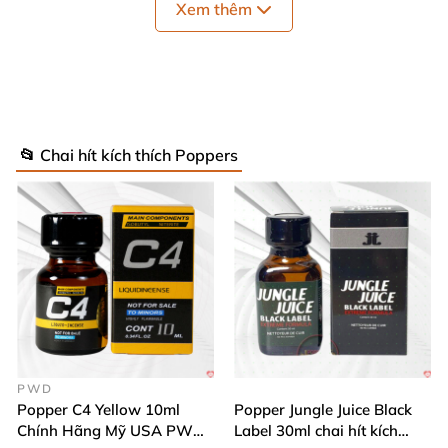
Xem thêm
Ngoài ra
,
Nếu muốn bảo quản sản phẩm trong
thời gian dài
thì Bạn
có thể cho vào ngăn mát
của tủ lạnh
để giữ nguyên chất lượng
của sản
phẩm.
📂 Chai hít kích thích Poppers
PWD
Popper C4 Yellow 10ml
Popper Jungle Juice Black
Chính Hãng Mỹ USA PWD
Label 30ml chai hít kích