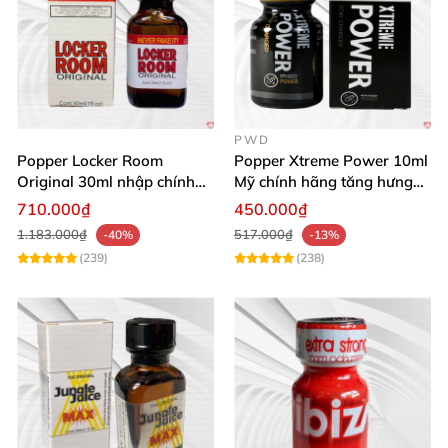
PWD
Popper Locker Room
Popper Xtreme Power 10ml
Original 30ml nhập chính
Mỹ chính hãng tăng hưng
hãng cảm giác cổ điển
phấn
710.000₫
450.000₫
1.183.000₫
517.000₫
-40%
-13%
(239)
(238)