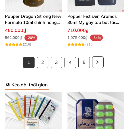
Popper Dragon Strong New
Popper Fist Đen Aromas
Formula 10ml chính hãng
30ml Mỹ gay top bot tác
Mỹ dành cho Top Bot
dụng mạnh
450.000₫
710.000₫
562.000₫
1.075.000₫
-20%
-34%
(216)
(215)
1
2
3
4
5
📂 Kéo dài thời gian