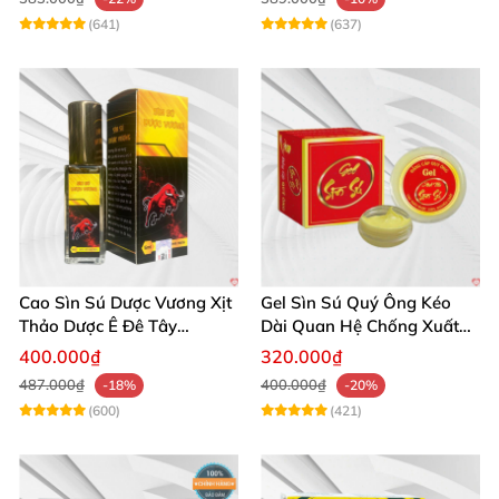
(641)
(637)
Cao Sìn Sú Dược Vương Xịt
Gel Sìn Sú Quý Ông Kéo
Thảo Dược Ê Đê Tây
Dài Quan Hệ Chống Xuất
Nguyên Hỗ Trợ Xuất Tinh
Tinh Sớm
400.000₫
320.000₫
Sớm
487.000₫
400.000₫
-18%
-20%
(600)
(421)