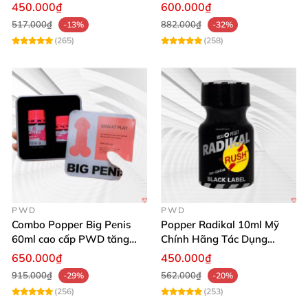
Cho Nam Nữ
thích ham muốn mạnh
450.000₫
600.000₫
517.000₫
882.000₫
-13%
-32%
(265)
(258)
PWD
PWD
Combo Popper Big Penis
Popper Radikal 10ml Mỹ
60ml cao cấp PWD tăng
Chính Hãng Tác Dụng
khoái cảm Top Bot
Mạnh Dịu Êm
650.000₫
450.000₫
915.000₫
562.000₫
-29%
-20%
(256)
(253)