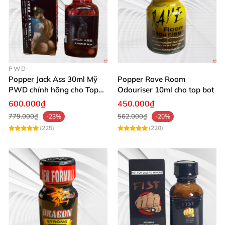
PWD
Popper Jack Ass 30ml Mỹ
Popper Rave Room
PWD chính hãng cho Top
Odouriser 10ml cho top bot
Bot
600.000₫
450.000₫
779.000₫
562.000₫
-23%
-20%
(225)
(220)