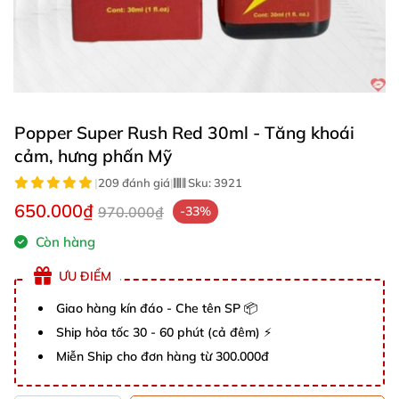
Popper Super Rush Red 30ml - Tăng khoái
cảm, hưng phấn Mỹ
|
209 đánh giá
|
Sku:
3921
650.000₫
970.000₫
-33%
Còn hàng
ƯU ĐIỂM
Giao hàng kín đáo - Che tên SP 📦
Ship hỏa tốc 30 - 60 phút (cả đêm) ⚡
Miễn Ship cho đơn hàng từ 300.000đ