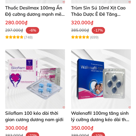
Thuốc Desilmax 100mg Ấn
Trùm Sìn Sú 10ml Xịt Cao
Độ cường dương mạnh mẽ
Thảo Dược Ê Đê Tăng
tăng sinh lý phái mạnh
Cường Sinh Lý
280.000₫
320.000₫
297.000₫
385.000₫
-6%
-17%
(748)
(699)
Siloflam 100 kéo dài thời
Walenafil 100mg tăng sinh
gian cương dương nam giới
lý cường dương kéo dài thời
gian
300.000₫
350.000₫
383.000₫
389.000₫
-22%
-10%