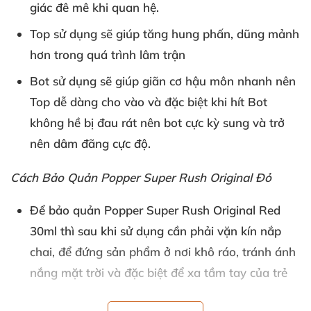
giác đê mê khi quan hệ.
Top sử dụng
sẽ giúp tăng hung phấn
, dũng mảnh
hơn trong
quá trình lâm trận
Bot sử dụng
sẽ giúp giãn cơ hậu môn nhanh nên
Top dễ dàng cho vào
và
đặc biệt khi hít Bot
không hề bị đau rát nên bot cực kỳ sung
và trở
nên dâm đãng cực độ.
Cách Bảo Quản Popper Super Rush Original Đỏ
Để bảo quản
Popper Super Rush Original Red
30ml
thì sau khi sử dụng cần phải vặn kín nắp
chai
,
để đứng sản phẩm ở nơi khô ráo
, tránh ánh
nắng mặt trời
và
đặc biệt
để xa tầm tay
của trẻ
em.