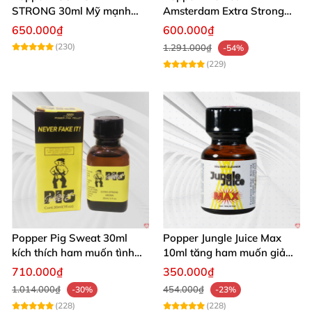
STRONG 30ml Mỹ mạnh
Amsterdam Extra Strong
nhất kích thích cực phê
30ml
650.000₫
600.000₫
(230)
1.291.000₫
-54%
(229)
Popper Pig Sweat 30ml
Popper Jungle Juice Max
kích thích ham muốn tình
10ml tăng ham muốn giảm
dục khoái cảm sâu cộng
đau quan hệ
710.000₫
350.000₫
đồng LGBT
1.014.000₫
454.000₫
-30%
-23%
(228)
(228)