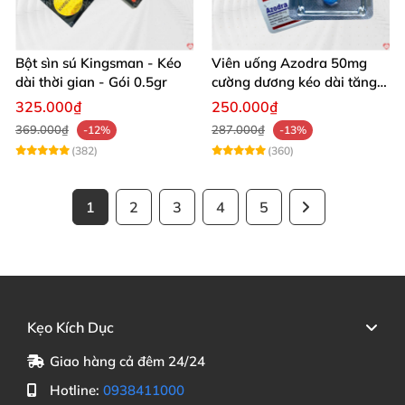
Bột sìn sú Kingsman - Kéo
Viên uống Azodra 50mg
dài thời gian - Gói 0.5gr
cường dương kéo dài tăng
sinh lý nam
325.000₫
250.000₫
369.000₫
287.000₫
-12%
-13%
(382)
(360)
1
2
3
4
5
Kẹo Kích Dục
Giao hàng cả đêm 24/24
Hotline:
0938411000