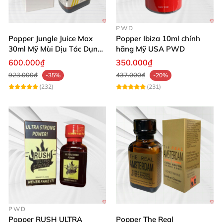
PWD
Popper Jungle Juice Max
Popper Ibiza 10ml chính
30ml Mỹ Mùi Dịu Tác Dụng
hãng Mỹ USA PWD
Nhanh Lâu Mê Mẩn
600.000₫
350.000₫
923.000₫
437.000₫
-35%
-20%
(232)
(231)
PWD
Popper RUSH ULTRA
Popper The Real