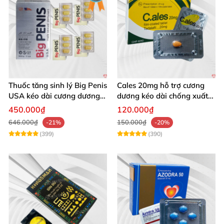
Thuốc tăng sinh lý Big Penis
Cales 20mg hỗ trợ cương
USA kéo dài cương dương
dương kéo dài chống xuất
chống xuất tinh sớm
tinh sớm thành phần
450.000₫
120.000₫
Tadalafil
646.000₫
150.000₫
-21%
-20%
(399)
(390)