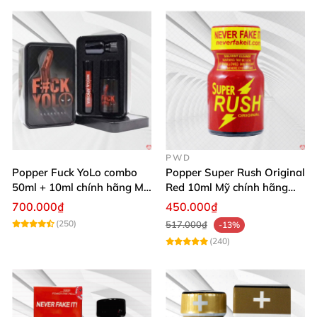
PWD
Popper Fuck YoLo combo
Popper Super Rush Original
50ml + 10ml chính hãng Mỹ
Red 10ml Mỹ chính hãng
tăng khoái cảm mạnh mẽ
PWD
700.000₫
450.000₫
an toàn
(250)
517.000₫
-13%
(240)