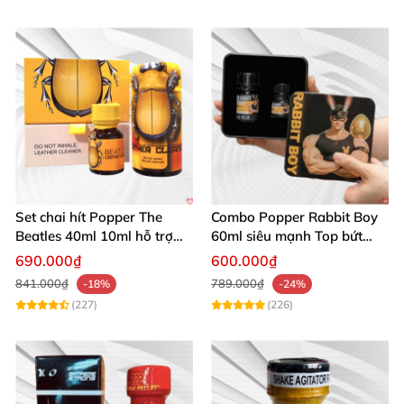
Set chai hít Popper The
Combo Popper Rabbit Boy
Beatles 40ml 10ml hỗ trợ
60ml siêu mạnh Top bứt
giãn nở hậu môn cho Top
phá giới hạn
690.000₫
600.000₫
Bot
841.000₫
789.000₫
-18%
-24%
(227)
(226)