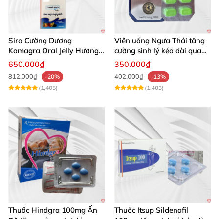
Siro Cường Dương
Viên uống Ngựa Thái tăng
Kamagra Oral Jelly Hương
cường sinh lý kéo dài quan
Trái Cây Một Hộp 7 Gói
hệ
650.000₫
350.000₫
100g
812.000₫
402.000₫
-20%
-13%
(1,405)
(1,403)
Thuốc Hindgra 100mg Ấn
Thuốc Itsup Sildenafil