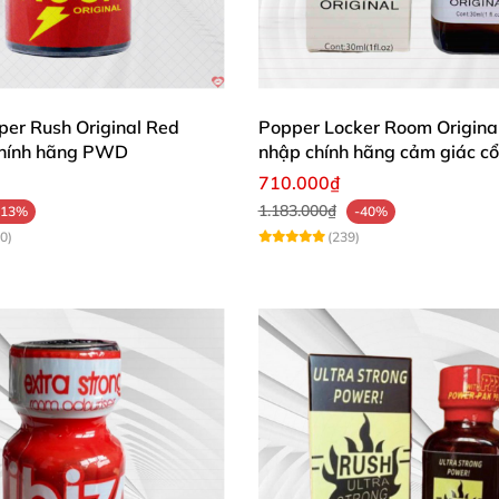
 bảo mật
tuyệt đối.
ỗ trợ chuyên nghiệp 24/7.
per Rush Original Red
Popper Locker Room Origina
chính hãng PWD
nhập chính hãng cảm giác cổ
710.000₫
1.183.000₫
-13%
-40%
0)
(239)