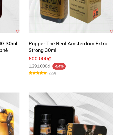
NG 30ml
Popper The Real Amsterdam Extra
 phê
Strong 30ml
600.000₫
1.291.000₫
-54%
(229)