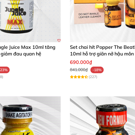
ngle Juice Max 10ml tăng
Set chai hít Popper The Beat
giảm đau quan hệ
10ml hỗ trợ giãn nở hậu môn
Bot
690.000₫
841.000₫
-23%
-18%
8)
(227)