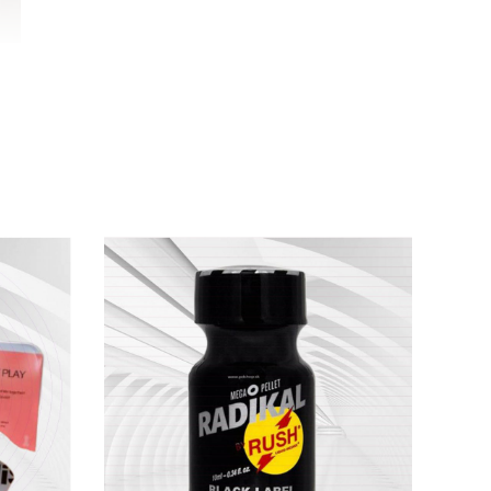
n
và dễ đạt cực khoái hơn bao giờ hết.
n tru.
ảo quản.