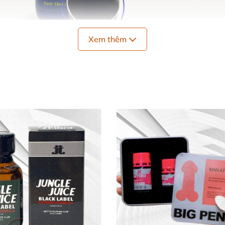
Xem thêm
 Blue USA 15ml
giây sau khi ngửi
, bạn
sẽ cảm thấy hưng phấn
, sung mã
ệ không đau rát
, giúp
quá trình thâm nhập dễ dàng
và trơ
ương tốt hơn
, kéo dài thời gian quan hệ.
m giác thăng hoa
, sảng khoái
và đầy mới lạ.
 mang theo
, nắp kín khí giúp giữ mùi lâu
và an toàn khi b
ue đúng cách
ngắn (không
để dính lên da).