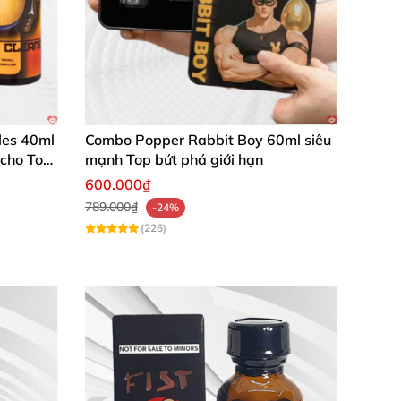
les 40ml
Combo Popper Rabbit Boy 60ml siêu
 cho Top
mạnh Top bứt phá giới hạn
600.000₫
789.000₫
-24%
(226)