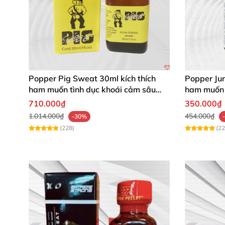
Popper Pig Sweat 30ml kích thích
Popper Ju
ham muốn tình dục khoái cảm sâu
ham muốn 
cộng đồng LGBT
710.000₫
350.000₫
1.014.000₫
454.000₫
-30%
(228)
(22