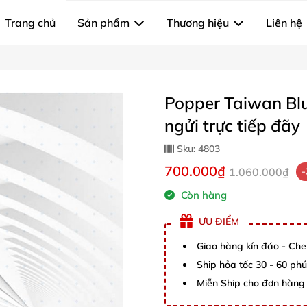
Trang chủ
Sản phẩm
Thương hiệu
Liên hệ
Popper Taiwan Bl
ngửi trực tiếp đãy
Sku:
4803
700.000₫
1.060.000₫
Còn hàng
ƯU ĐIỂM
Giao hàng kín đáo - Che
Ship hỏa tốc 30 - 60 ph
Miễn Ship cho đơn hàng