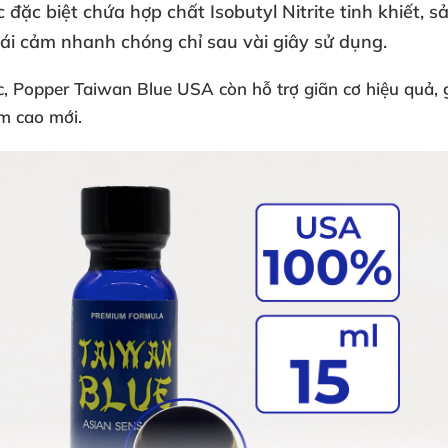
ức
đặc biệt chứa hợp chất
Isobutyl Nitrite tinh khiết
, s
ái cảm nhanh chóng chỉ sau vài giây sử dụng.
c
,
Popper Taiwan Blue USA
còn hỗ trợ
giãn cơ hiệu quả
,
m cao mới.