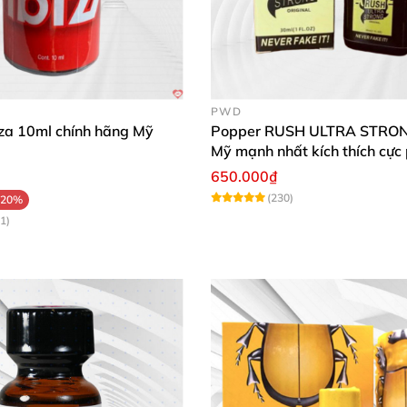
PWD
iza 10ml chính hãng Mỹ
Popper RUSH ULTRA STRO
Mỹ mạnh nhất kích thích cực
650.000₫
(230)
-20%
1)