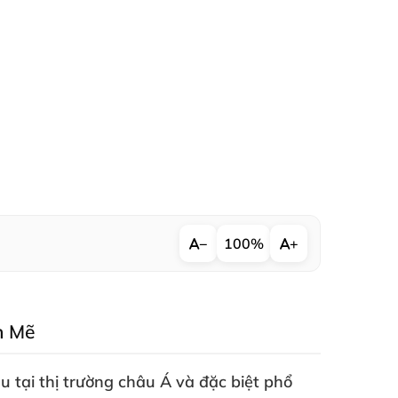
−
100%
+
h Mẽ
 tại thị trường châu Á
và
đặc biệt phổ