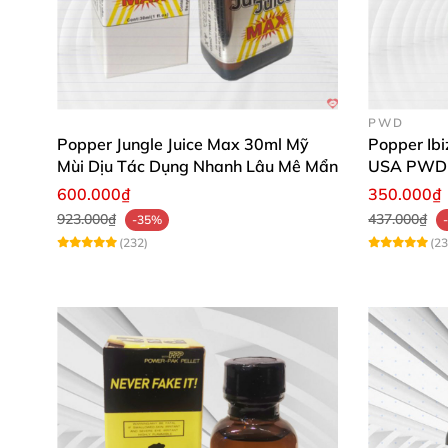
PWD
Popper Jungle Juice Max 30ml Mỹ
Popper Ib
Mùi Dịu Tác Dụng Nhanh Lâu Mê Mẩn
USA PWD
600.000₫
350.000₫
923.000₫
437.000₫
-35%
(232)
(23