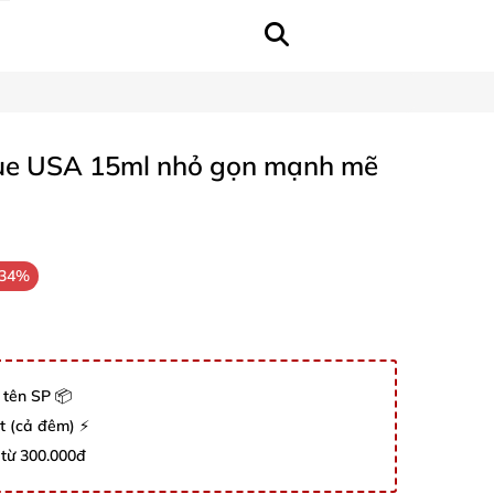
ue USA 15ml nhỏ gọn mạnh mẽ
-34%
 tên SP 📦
út (cả đêm) ⚡
 từ 300.000đ