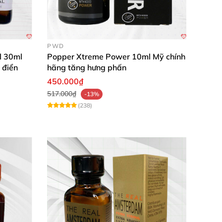
PWD
l 30ml
Popper Xtreme Power 10ml Mỹ chính
 điển
hãng tăng hưng phấn
450.000₫
517.000₫
-13%
(238)