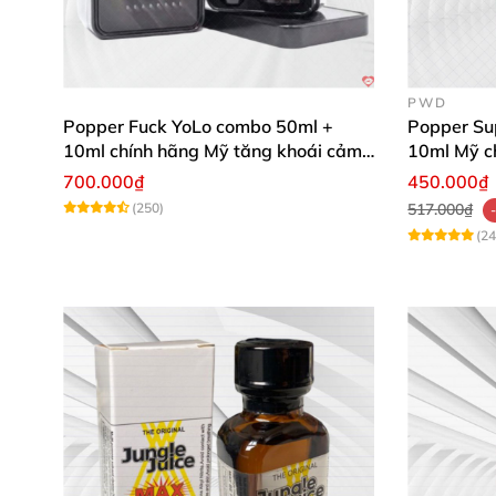
Giá tốt nhất thị trường
– Giao hàng kín đáo
,
Tư vấn tận tình – Bảo hành uy tín
– Đội ngũ h
PWD
Popper Fuck YoLo combo 50ml +
Popper Su
10ml chính hãng Mỹ tăng khoái cảm
10ml Mỹ 
mạnh mẽ an toàn
700.000₫
450.000₫
(250)
517.000₫
(24