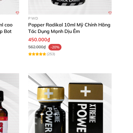
PWD
l cao
Popper Radikal 10ml Mỹ Chính Hãng
p Bot
Tác Dụng Mạnh Dịu Êm
450.000₫
562.000₫
-20%
(253)
 huyết áp.