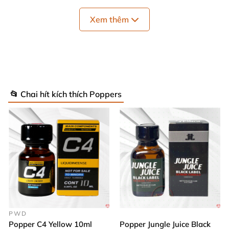
gợi ý cho bạn cách “lên đồ” khiến bạn tình mê đắm
,
Xem thêm
“yêu” mãi không rời!
📂 Chai hít kích thích Poppers
PWD
Popper C4 Yellow 10ml
Popper Jungle Juice Black