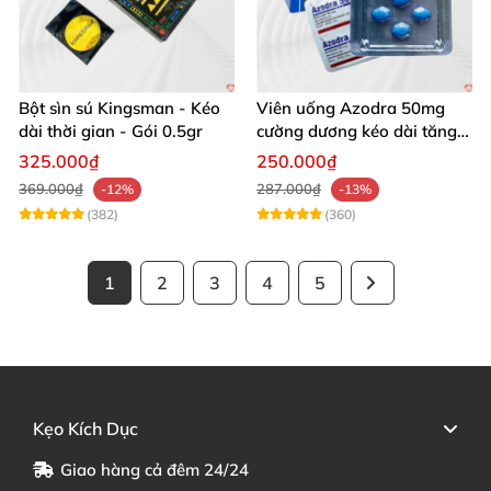
Bột sìn sú Kingsman - Kéo
Viên uống Azodra 50mg
dài thời gian - Gói 0.5gr
cường dương kéo dài tăng
sinh lý nam
325.000₫
250.000₫
369.000₫
287.000₫
-12%
-13%
(382)
(360)
1
2
3
4
5
Kẹo Kích Dục
Giao hàng cả đêm 24/24