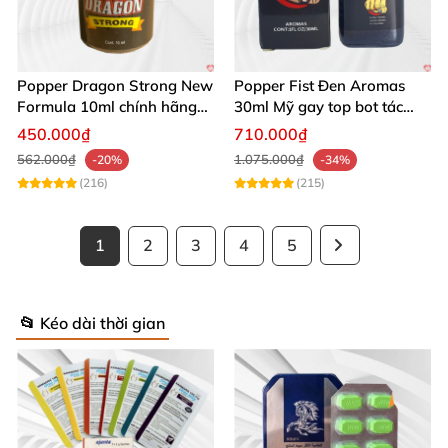
Popper Dragon Strong New
Popper Fist Đen Aromas
Formula 10ml chính hãng
30ml Mỹ gay top bot tác
Mỹ dành cho Top Bot
dụng mạnh
450.000₫
710.000₫
562.000₫
1.075.000₫
-20%
-34%
(216)
(215)
1
2
3
4
5
📂 Kéo dài thời gian