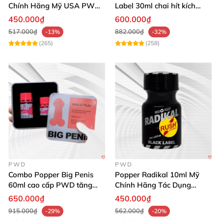
Chính Hãng Mỹ USA PWD
Label 30ml chai hít kích
Cho Nam Nữ
thích ham muốn mạnh
450.000₫
600.000₫
517.000₫
882.000₫
-13%
-32%
(265)
(258)
PWD
PWD
Combo Popper Big Penis
Popper Radikal 10ml Mỹ
60ml cao cấp PWD tăng
Chính Hãng Tác Dụng
khoái cảm Top Bot
Mạnh Dịu Êm
650.000₫
450.000₫
915.000₫
562.000₫
-29%
-20%