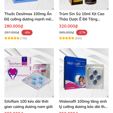
Thuốc Desilmax 100mg Ấn
Trùm Sìn Sú 10ml Xịt Cao
Độ cường dương mạnh mẽ
Thảo Dược Ê Đê Tăng
tăng sinh lý phái mạnh
Cường Sinh Lý
280.000₫
320.000₫
297.000₫
385.000₫
-6%
-17%
(748)
(699)
Siloflam 100 kéo dài thời
Walenafil 100mg tăng sinh
gian cương dương nam giới
lý cường dương kéo dài thời
gian