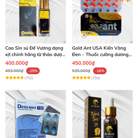
Cao Sìn sú Đế Vương dạng
Gold Ant USA Kiến Vàng
xịt chính hãng từ thảo dược
Đen – Thuốc cường dương
Ê Đê Việt Nam
tăng sinh lý nam mạnh
400.000₫
450.000₫
493.000₫
535.000₫
-19%
-16%
(752)
(750)