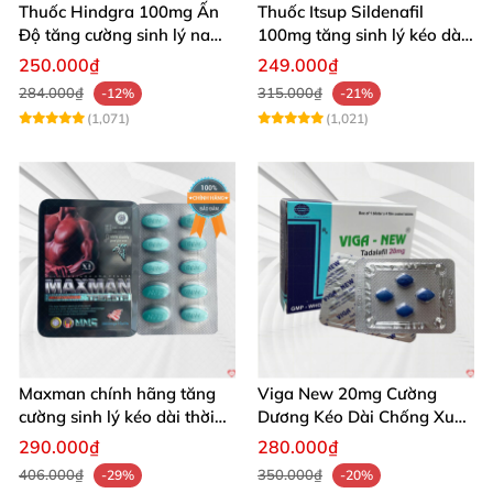
Thuốc Hindgra 100mg Ấn
Thuốc Itsup Sildenafil
Độ tăng cường sinh lý nam
100mg tăng sinh lý kéo dài
hindgra-100 chống xts
quan hệ nam giới
250.000₫
249.000₫
cương dương
284.000₫
315.000₫
-12%
-21%
(1,071)
(1,021)
Maxman chính hãng tăng
Viga New 20mg Cường
cường sinh lý kéo dài thời
Dương Kéo Dài Chống Xuất
gian xuất tinh
Tinh Hộp 4 Viên
290.000₫
280.000₫
406.000₫
350.000₫
-29%
-20%