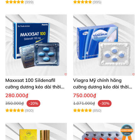
(999)
(995)
Maxxsat 100 Sildenafil
Viagra Mỹ chính hãng
cường dương kéo dài thời
cường dương kéo dài thời
gian cho nam
gian nhập khẩu
280.000₫
750.000₫
350.000₫
1.071.000₫
-20%
-30%
(900)
(850)