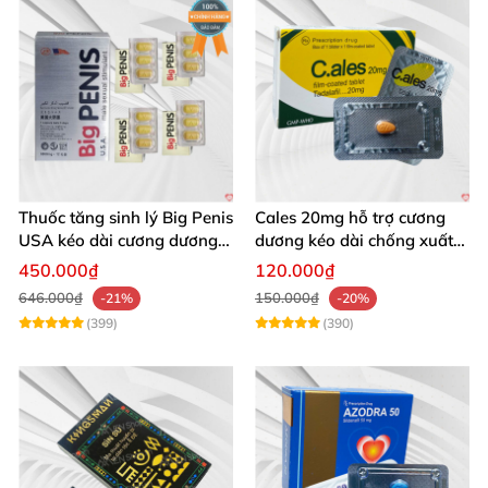
Thuốc tăng sinh lý Big Penis
Cales 20mg hỗ trợ cương
USA kéo dài cương dương
dương kéo dài chống xuất
chống xuất tinh sớm
tinh sớm thành phần
450.000₫
120.000₫
Tadalafil
646.000₫
150.000₫
-21%
-20%
(399)
(390)