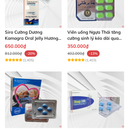
Siro Cường Dương
Viên uống Ngựa Thái tăng
Kamagra Oral Jelly Hương
cường sinh lý kéo dài quan
Trái Cây Một Hộp 7 Gói
hệ
650.000₫
350.000₫
100g
812.000₫
402.000₫
-20%
-13%
(1,405)
(1,403)