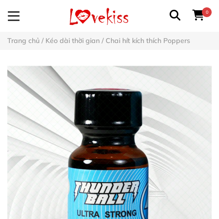
0
Trang chủ
/
Kéo dài thời gian
/
Chai hít kích thích Poppers