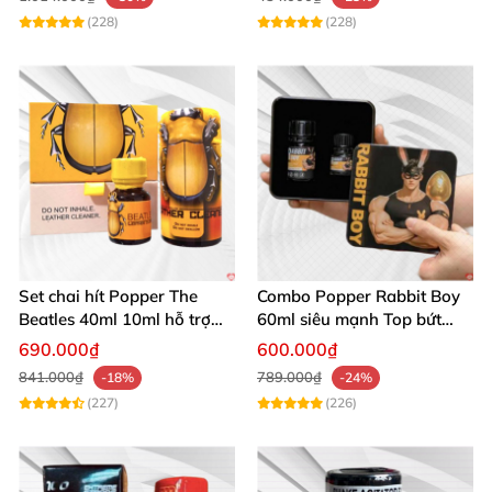
(228)
(228)
Set chai hít Popper The
Combo Popper Rabbit Boy
Beatles 40ml 10ml hỗ trợ
60ml siêu mạnh Top bứt
giãn nở hậu môn cho Top
phá giới hạn
690.000₫
600.000₫
Bot
841.000₫
789.000₫
-18%
-24%
(227)
(226)