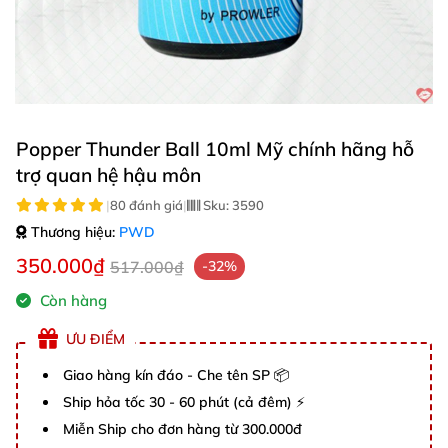
Popper Thunder Ball 10ml Mỹ chính hãng hỗ
trợ quan hệ hậu môn
|
80 đánh giá
|
Sku:
3590
Thương hiệu:
PWD
350.000₫
517.000₫
-32%
Còn hàng
ƯU ĐIỂM
Giao hàng kín đáo - Che tên SP 📦
Ship hỏa tốc 30 - 60 phút (cả đêm) ⚡
Miễn Ship cho đơn hàng từ 300.000đ