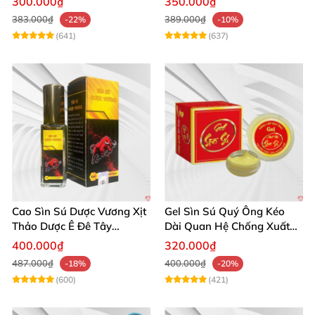
300.000₫
350.000₫
383.000₫
389.000₫
-22%
-10%
(641)
(637)
Cao Sìn Sú Dược Vương Xịt
Gel Sìn Sú Quý Ông Kéo
Thảo Dược Ê Đê Tây
Dài Quan Hệ Chống Xuất
Nguyên Hỗ Trợ Xuất Tinh
Tinh Sớm
400.000₫
320.000₫
Sớm
487.000₫
400.000₫
-18%
-20%
(600)
(421)