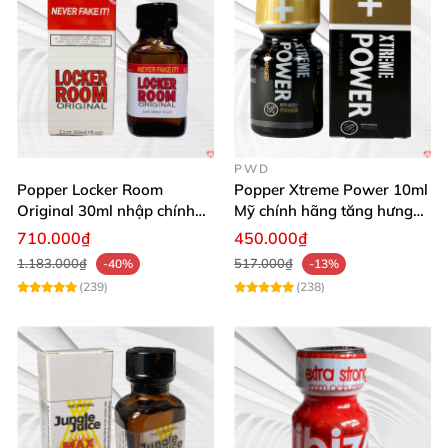
PWD
Popper Locker Room
Popper Xtreme Power 10ml
Original 30ml nhập chính
Mỹ chính hãng tăng hưng
hãng cảm giác cổ điển
phấn
710.000₫
450.000₫
1.183.000₫
517.000₫
-40%
-13%
(239)
(238)