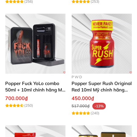
(256)
(253)
PWD
Popper Fuck YoLo combo
Popper Super Rush Original
50ml + 10ml chính hãng Mỹ
Red 10ml Mỹ chính hãng
tăng khoái cảm mạnh mẽ
PWD
700.000₫
450.000₫
an toàn
(250)
517.000₫
-13%
(240)