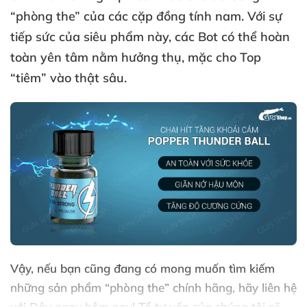
“phòng the”
của
các cặp đồng tính nam
. Với sự
tiếp sức
của siêu phẩm này
,
các Bot
có thể hoàn
toàn yên tâm nằm hưởng thụ
, mặc cho Top
“tiêm” vào thật sâu.
Vậy
,
nếu bạn
cũng đang có
mong muốn tìm kiếm
những sản phẩm “phòng the” chính hãng
, hãy liên hệ
với Đây ngay hôm nay! Tổ tư vấn
của chúng tôi
sẽ