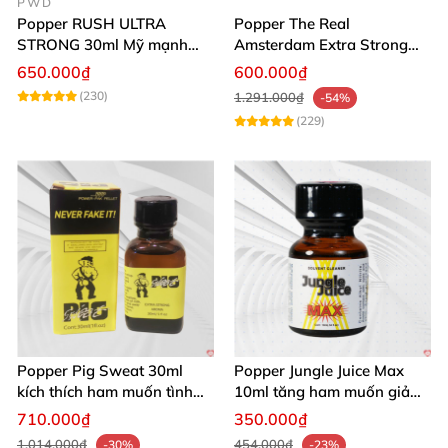
PWD
Popper RUSH ULTRA
Popper The Real
STRONG 30ml Mỹ mạnh
Amsterdam Extra Strong
nhất kích thích cực phê
30ml
650.000₫
600.000₫
(230)
1.291.000₫
-54%
(229)
Popper Pig Sweat 30ml
Popper Jungle Juice Max
kích thích ham muốn tình
10ml tăng ham muốn giảm
dục khoái cảm sâu cộng
đau quan hệ
710.000₫
350.000₫
đồng LGBT
1.014.000₫
454.000₫
-30%
-23%