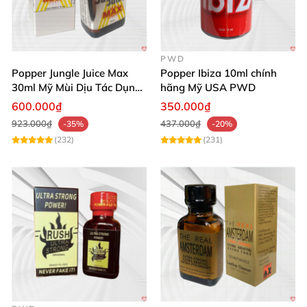
PWD
Popper Jungle Juice Max
Popper Ibiza 10ml chính
30ml Mỹ Mùi Dịu Tác Dụng
hãng Mỹ USA PWD
Nhanh Lâu Mê Mẩn
600.000₫
350.000₫
923.000₫
437.000₫
-35%
-20%
(232)
(231)