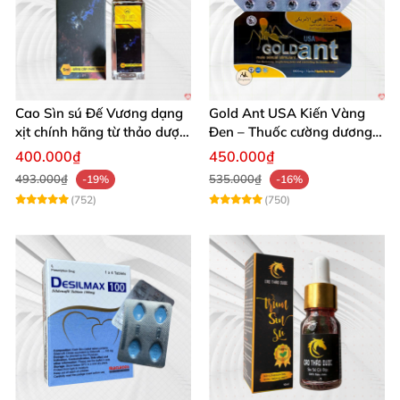
Cao Sìn sú Đế Vương dạng
Gold Ant USA Kiến Vàng
xịt chính hãng từ thảo dược
Đen – Thuốc cường dương
Ê Đê Việt Nam
tăng sinh lý nam mạnh
400.000₫
450.000₫
493.000₫
535.000₫
-19%
-16%
(752)
(750)