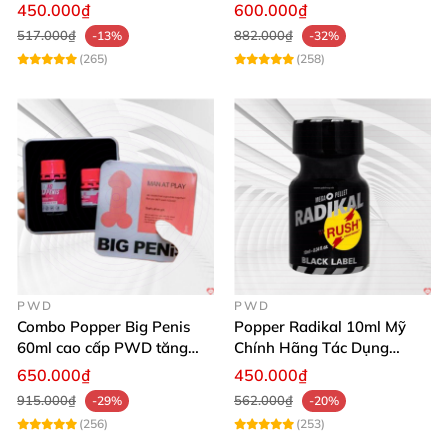
Cho Nam Nữ
thích ham muốn mạnh
450.000₫
600.000₫
517.000₫
882.000₫
-13%
-32%
(265)
(258)
PWD
PWD
Combo Popper Big Penis
Popper Radikal 10ml Mỹ
60ml cao cấp PWD tăng
Chính Hãng Tác Dụng
khoái cảm Top Bot
Mạnh Dịu Êm
650.000₫
450.000₫
915.000₫
562.000₫
-29%
-20%
(256)
(253)