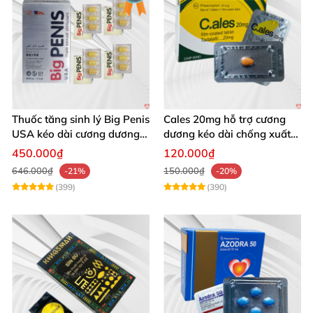
Thuốc tăng sinh lý Big Penis
Cales 20mg hỗ trợ cương
USA kéo dài cương dương
dương kéo dài chống xuất
chống xuất tinh sớm
tinh sớm thành phần
450.000₫
120.000₫
Tadalafil
646.000₫
150.000₫
-21%
-20%
(399)
(390)