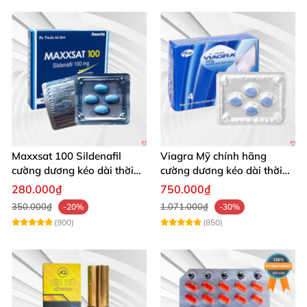
Maxxsat 100 Sildenafil
Viagra Mỹ chính hãng
cường dương kéo dài thời
cường dương kéo dài thời
gian cho nam
gian nhập khẩu
280.000₫
750.000₫
350.000₫
1.071.000₫
-20%
-30%
(900)
(850)