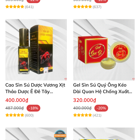
(641)
(637)
Cao Sìn Sú Dược Vương Xịt
Gel Sìn Sú Quý Ông Kéo
Thảo Dược Ê Đê Tây
Dài Quan Hệ Chống Xuất
Nguyên Hỗ Trợ Xuất Tinh
Tinh Sớm
400.000₫
320.000₫
Sớm
487.000₫
400.000₫
-18%
-20%
(600)
(421)