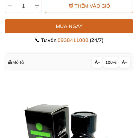
🛒 THÊM VÀO GIỎ
MUA NGAY
📞 Tư vấn
0938411000
(24/7)
Mô tả
−
100%
+