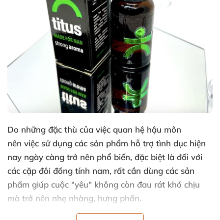
Do
những đặc thù
của việc quan hệ hậu môn
nên việc sử dụng
các sản phẩm hỗ trợ tình dục
hiện
nay ngày càng trở nên phổ biến
,
đặc biệt là đối
với
các cặp đôi đồng tính nam
,
rất cần dùng
các sản
phẩm giúp cuộc "yêu" không còn đau rát khó chịu
mà trở nên nhẹ nhàng
, hưng phấn.
Thương hiệu Aroma
đã cho ra mắt thị trường sản