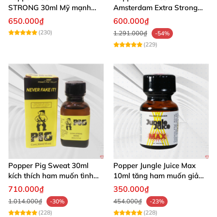
STRONG 30ml Mỹ mạnh
Amsterdam Extra Strong
nhất kích thích cực phê
30ml
650.000₫
600.000₫
(230)
1.291.000₫
-54%
(229)
Popper Pig Sweat 30ml
Popper Jungle Juice Max
kích thích ham muốn tình
10ml tăng ham muốn giảm
dục khoái cảm sâu cộng
đau quan hệ
710.000₫
350.000₫
đồng LGBT
1.014.000₫
454.000₫
-30%
-23%
(228)
(228)