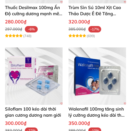
Thuốc Desilmax 100mg Ấn
Trùm Sìn Sú 10ml Xịt Cao
Độ cường dương mạnh mẽ
Thảo Dược Ê Đê Tăng
tăng sinh lý phái mạnh
Cường Sinh Lý
280.000₫
320.000₫
297.000₫
385.000₫
-6%
-17%
(748)
(699)
Siloflam 100 kéo dài thời
Walenafil 100mg tăng sinh
gian cương dương nam giới
lý cường dương kéo dài thời
gian
300.000₫
350.000₫
383.000₫
389.000₫
-22%
-10%