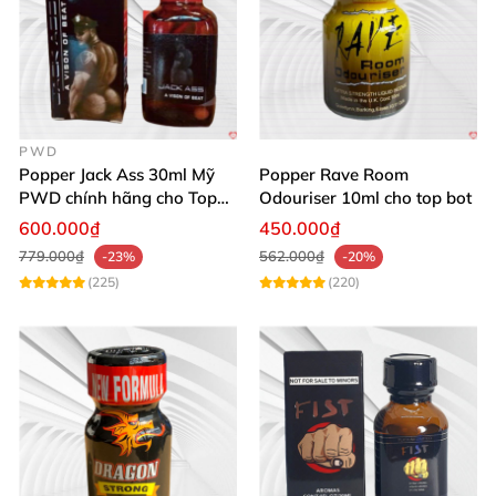
PWD
Popper Jack Ass 30ml Mỹ
Popper Rave Room
PWD chính hãng cho Top
Odouriser 10ml cho top bot
Bot
600.000₫
450.000₫
779.000₫
562.000₫
-23%
-20%
(225)
(220)