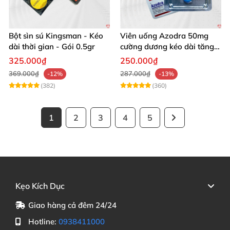
Bột sìn sú Kingsman - Kéo
Viên uống Azodra 50mg
dài thời gian - Gói 0.5gr
cường dương kéo dài tăng
sinh lý nam
325.000₫
250.000₫
369.000₫
287.000₫
-12%
-13%
(382)
(360)
1
2
3
4
5
Kẹo Kích Dục
Giao hàng cả đêm 24/24
Hotline:
0938411000