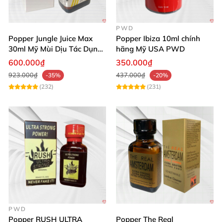
PWD
Popper Jungle Juice Max
Popper Ibiza 10ml chính
30ml Mỹ Mùi Dịu Tác Dụng
hãng Mỹ USA PWD
Nhanh Lâu Mê Mẩn
600.000₫
350.000₫
923.000₫
437.000₫
-35%
-20%
(232)
(231)
PWD
Popper RUSH ULTRA
Popper The Real