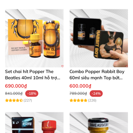
Set chai hít Popper The
Combo Popper Rabbit Boy
Beatles 40ml 10ml hỗ trợ
60ml siêu mạnh Top bứt
giãn nở hậu môn cho Top
phá giới hạn
690.000₫
600.000₫
Bot
841.000₫
789.000₫
-18%
-24%
(227)
(226)