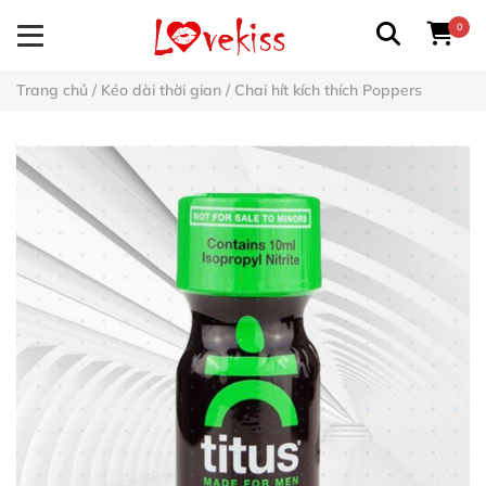
0
Trang chủ
/
Kéo dài thời gian
/
Chai hít kích thích Poppers