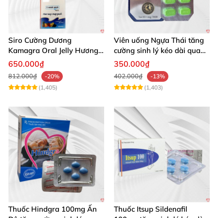
Siro Cường Dương
Viên uống Ngựa Thái tăng
Kamagra Oral Jelly Hương
cường sinh lý kéo dài quan
Trái Cây Một Hộp 7 Gói
hệ
650.000₫
350.000₫
100g
812.000₫
402.000₫
-20%
-13%
(1,405)
(1,403)
Thuốc Hindgra 100mg Ấn
Thuốc Itsup Sildenafil