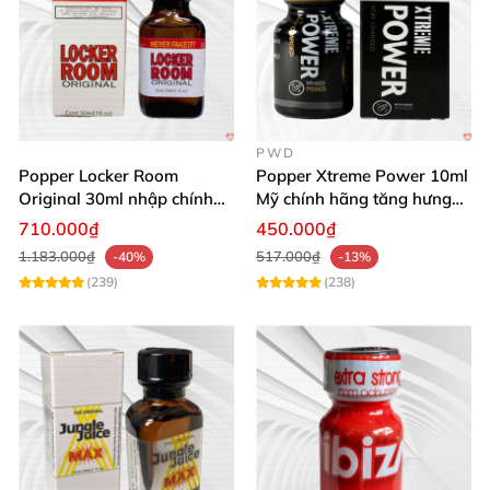
PWD
Popper Locker Room
Popper Xtreme Power 10ml
Original 30ml nhập chính
Mỹ chính hãng tăng hưng
hãng cảm giác cổ điển
phấn
710.000₫
450.000₫
1.183.000₫
517.000₫
-40%
-13%
(239)
(238)