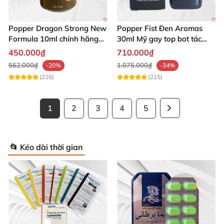
Popper Dragon Strong New
Popper Fist Đen Aromas
Formula 10ml chính hãng
30ml Mỹ gay top bot tác
Mỹ dành cho Top Bot
dụng mạnh
450.000₫
710.000₫
562.000₫
1.075.000₫
-20%
-34%
(216)
(215)
1
2
3
4
5
📂 Kéo dài thời gian