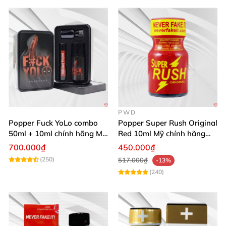
PWD
Popper Fuck YoLo combo
Popper Super Rush Original
50ml + 10ml chính hãng Mỹ
Red 10ml Mỹ chính hãng
tăng khoái cảm mạnh mẽ
PWD
700.000₫
450.000₫
an toàn
(250)
517.000₫
-13%
(240)