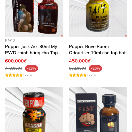
PWD
Popper Jack Ass 30ml Mỹ
Popper Rave Room
PWD chính hãng cho Top
Odouriser 10ml cho top bot
Bot
600.000₫
450.000₫
779.000₫
562.000₫
-23%
-20%
(225)
(220)