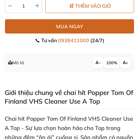
🛒 THÊM VÀO GIỎ
MUA NGAY
📞 Tư vấn
0938411000
(24/7)
Mô tả
−
100%
+
Giới thiệu chung về chai hít Popper Tom Of
Finland VHS Cleaner Use A Top
Chai hít Popper Tom Of Finland VHS Cleaner Use
A Top
- Sự lựa chọn hoàn hảo cho Top trong
những đêm “ân ái” cuồng si
. Sản phẩm có nguồn