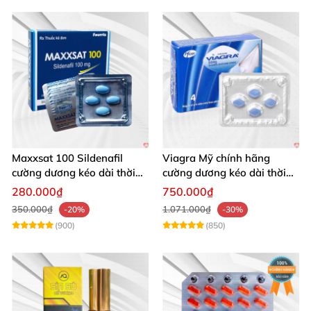
Maxxsat 100 Sildenafil
Viagra Mỹ chính hãng
cường dương kéo dài thời
cường dương kéo dài thời
gian cho nam
gian nhập khẩu
280.000₫
750.000₫
350.000₫
1.071.000₫
-20%
-30%
(900)
(850)