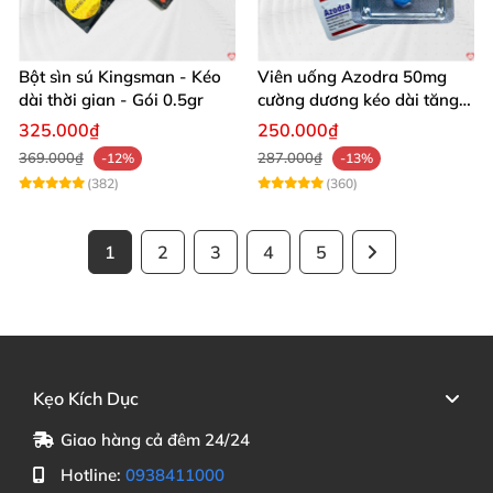
Bột sìn sú Kingsman - Kéo
Viên uống Azodra 50mg
dài thời gian - Gói 0.5gr
cường dương kéo dài tăng
sinh lý nam
325.000₫
250.000₫
369.000₫
287.000₫
-12%
-13%
(382)
(360)
1
2
3
4
5
Kẹo Kích Dục
Giao hàng cả đêm 24/24
Hotline:
0938411000