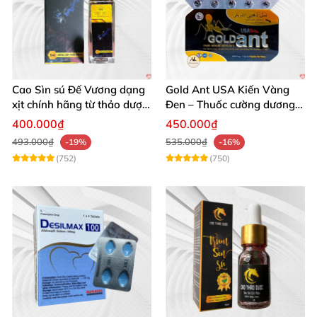
Cao Sìn sú Đế Vương dạng
Gold Ant USA Kiến Vàng
xịt chính hãng từ thảo dược
Đen – Thuốc cường dương
Ê Đê Việt Nam
tăng sinh lý nam mạnh
400.000₫
450.000₫
493.000₫
535.000₫
-19%
-16%
(752)
(750)