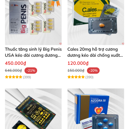
Thuốc tăng sinh lý Big Penis
Cales 20mg hỗ trợ cương
USA kéo dài cương dương
dương kéo dài chống xuất
chống xuất tinh sớm
tinh sớm thành phần
450.000₫
120.000₫
Tadalafil
646.000₫
150.000₫
-21%
-20%
(399)
(390)