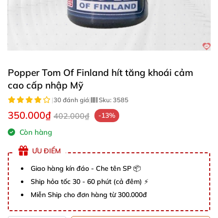
Popper Tom Of Finland hít tăng khoái cảm
cao cấp nhập Mỹ
|
30 đánh giá
|
Sku:
3585
350.000₫
402.000₫
-13%
Còn hàng
ƯU ĐIỂM
Giao hàng kín đáo - Che tên SP 📦
Ship hỏa tốc 30 - 60 phút (cả đêm) ⚡
Miễn Ship cho đơn hàng từ 300.000đ