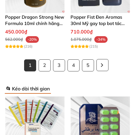
Popper Dragon Strong New
Popper Fist Đen Aromas
Formula 10ml chính hãng
30ml Mỹ gay top bot tác
Mỹ dành cho Top Bot
dụng mạnh
450.000₫
710.000₫
562.000₫
1.075.000₫
-20%
-34%
(216)
(215)
1
2
3
4
5
📂 Kéo dài thời gian