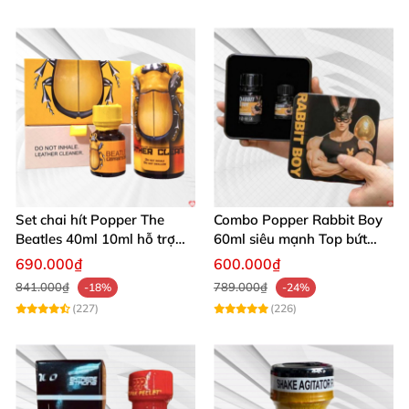
Set chai hít Popper The
Combo Popper Rabbit Boy
Beatles 40ml 10ml hỗ trợ
60ml siêu mạnh Top bứt
giãn nở hậu môn cho Top
phá giới hạn
690.000₫
600.000₫
Bot
841.000₫
789.000₫
-18%
-24%
(227)
(226)