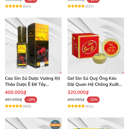
(641)
(637)
Cao Sìn Sú Dược Vương Xịt
Gel Sìn Sú Quý Ông Kéo
Thảo Dược Ê Đê Tây
Dài Quan Hệ Chống Xuất
Nguyên Hỗ Trợ Xuất Tinh
Tinh Sớm
400.000₫
320.000₫
Sớm
487.000₫
400.000₫
-18%
-20%
(600)
(421)