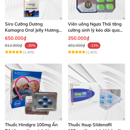
Siro Cường Dương
Viên uống Ngựa Thái tăng
Kamagra Oral Jelly Hương
cường sinh lý kéo dài quan
Trái Cây Một Hộp 7 Gói
hệ
650.000₫
350.000₫
100g
812.000₫
402.000₫
-20%
-13%
(1,405)
(1,403)
Thuốc Hindgra 100mg Ấn
Thuốc Itsup Sildenafil