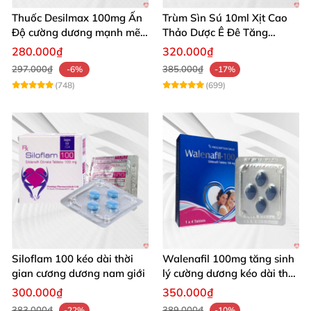
Thuốc Desilmax 100mg Ấn
Trùm Sìn Sú 10ml Xịt Cao
Độ cường dương mạnh mẽ
Thảo Dược Ê Đê Tăng
tăng sinh lý phái mạnh
Cường Sinh Lý
280.000₫
320.000₫
297.000₫
385.000₫
-6%
-17%
(748)
(699)
Siloflam 100 kéo dài thời
Walenafil 100mg tăng sinh
gian cương dương nam giới
lý cường dương kéo dài thời
gian
300.000₫
350.000₫
383.000₫
389.000₫
-22%
-10%