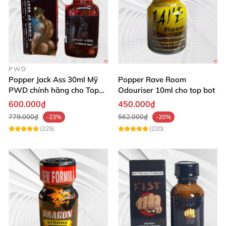
PWD
Popper Jack Ass 30ml Mỹ
Popper Rave Room
PWD chính hãng cho Top
Odouriser 10ml cho top bot
Bot
600.000₫
450.000₫
779.000₫
562.000₫
-23%
-20%
(225)
(220)