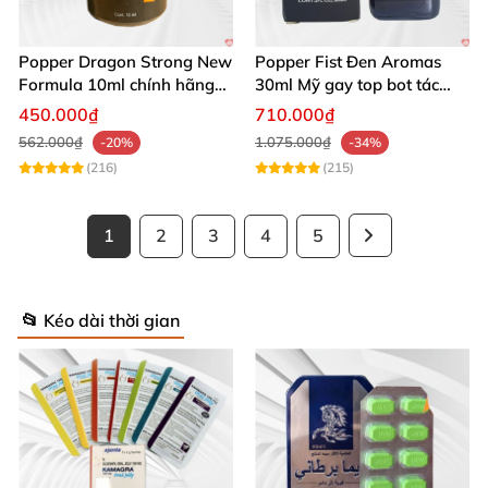
Popper Dragon Strong New
Popper Fist Đen Aromas
Formula 10ml chính hãng
30ml Mỹ gay top bot tác
Mỹ dành cho Top Bot
dụng mạnh
450.000₫
710.000₫
562.000₫
1.075.000₫
-20%
-34%
(216)
(215)
1
2
3
4
5
📂 Kéo dài thời gian