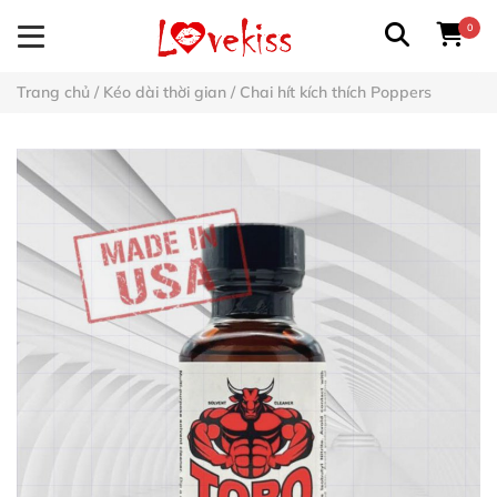
0
Trang chủ
/
Kéo dài thời gian
/
Chai hít kích thích Poppers