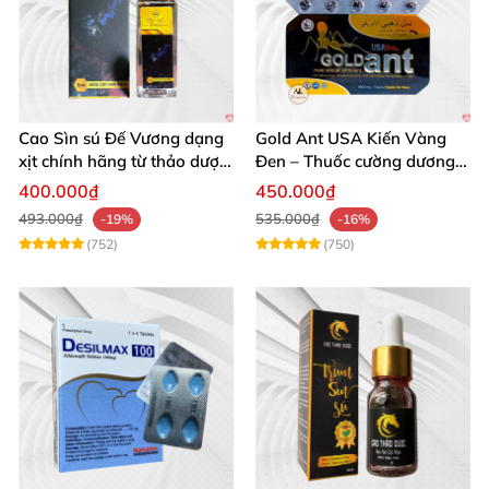
Cao Sìn sú Đế Vương dạng
Gold Ant USA Kiến Vàng
xịt chính hãng từ thảo dược
Đen – Thuốc cường dương
Ê Đê Việt Nam
tăng sinh lý nam mạnh
400.000₫
450.000₫
493.000₫
535.000₫
-19%
-16%
(752)
(750)