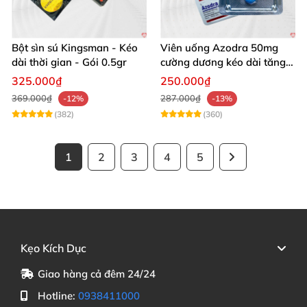
Bột sìn sú Kingsman - Kéo
Viên uống Azodra 50mg
dài thời gian - Gói 0.5gr
cường dương kéo dài tăng
sinh lý nam
325.000₫
250.000₫
369.000₫
287.000₫
-12%
-13%
(382)
(360)
1
2
3
4
5
Kẹo Kích Dục
Giao hàng cả đêm 24/24
Hotline:
0938411000