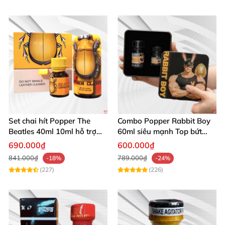
Set chai hít Popper The
Combo Popper Rabbit Boy
Beatles 40ml 10ml hỗ trợ
60ml siêu mạnh Top bứt
giãn nở hậu môn cho Top
phá giới hạn
690.000₫
600.000₫
Bot
841.000₫
789.000₫
-18%
-24%
(227)
(226)