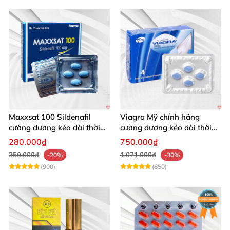
Maxxsat 100 Sildenafil
Viagra Mỹ chính hãng
cường dương kéo dài thời
cường dương kéo dài thời
gian cho nam
gian nhập khẩu
280.000₫
750.000₫
350.000₫
1.071.000₫
-20%
-30%
(900)
(850)