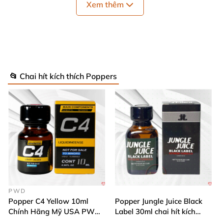
Xem thêm
Popper 30ml Toro Rush Premium – Vì Sao
Là Sản pHẩm Hàng Đầu?
📂 Chai hít kích thích Poppers
Chất Lượng Từ Thương Hiệu Hàng Đầu Mỹ
Sản phẩm
được nghiên cứu
và sản xuất tại Mỹ
,
đáp ứng
mọi tiêu chuẩn chất lượng quốc tế khắt
khe nhất.
Công thức độc quyền mang lại hiệu quả nhanh
chóng
, mạnh mẽ
mà
vẫn đảm bảo an toàn khi sử
PWD
dụng đúng cách.
Popper C4 Yellow 10ml
Popper Jungle Juice Black
Chính Hãng Mỹ USA PWD
Label 30ml chai hít kích