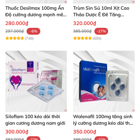
Thuốc Desilmax 100mg Ấn
Trùm Sìn Sú 10ml Xịt Cao
Độ cường dương mạnh mẽ
Thảo Dược Ê Đê Tăng
tăng sinh lý phái mạnh
Cường Sinh Lý
280.000₫
320.000₫
297.000₫
385.000₫
-6%
-17%
(748)
(699)
Siloflam 100 kéo dài thời
Walenafil 100mg tăng sinh
gian cương dương nam giới
lý cường dương kéo dài thời
gian
300.000₫
350.000₫
383.000₫
389.000₫
-22%
-10%