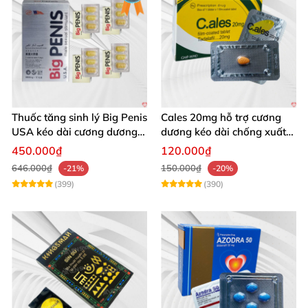
Thuốc tăng sinh lý Big Penis
Cales 20mg hỗ trợ cương
USA kéo dài cương dương
dương kéo dài chống xuất
chống xuất tinh sớm
tinh sớm thành phần
450.000₫
120.000₫
Tadalafil
646.000₫
150.000₫
-21%
-20%
(399)
(390)