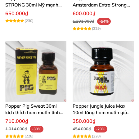
STRONG 30ml Mỹ mạnh
Amsterdam Extra Strong
nhất kích thích cực phê
30ml
650.000₫
600.000₫
(230)
1.291.000₫
-54%
(229)
Popper Pig Sweat 30ml
Popper Jungle Juice Max
kích thích ham muốn tình
10ml tăng ham muốn giảm
dục khoái cảm sâu cộng
đau quan hệ
710.000₫
350.000₫
đồng LGBT
1.014.000₫
454.000₫
-30%
-23%
(228)
(228)