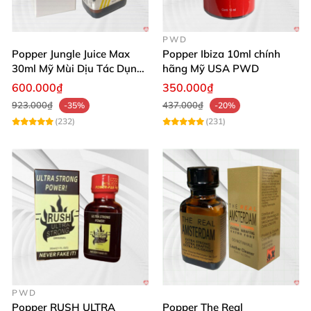
PWD
Popper Jungle Juice Max
Popper Ibiza 10ml chính
30ml Mỹ Mùi Dịu Tác Dụng
hãng Mỹ USA PWD
Nhanh Lâu Mê Mẩn
600.000₫
350.000₫
923.000₫
437.000₫
-35%
-20%
(232)
(231)
PWD
Popper RUSH ULTRA
Popper The Real