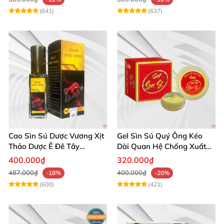
(641)
(637)
Cao Sìn Sú Dược Vương Xịt
Gel Sìn Sú Quý Ông Kéo
Thảo Dược Ê Đê Tây
Dài Quan Hệ Chống Xuất
Nguyên Hỗ Trợ Xuất Tinh
Tinh Sớm
400.000₫
320.000₫
Sớm
487.000₫
400.000₫
-18%
-20%
(600)
(421)