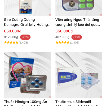
Siro Cường Dương
Viên uống Ngựa Thái tăng
Kamagra Oral Jelly Hương
cường sinh lý kéo dài quan
Trái Cây Một Hộp 7 Gói
hệ
650.000₫
350.000₫
100g
812.000₫
402.000₫
-20%
-13%
(1,405)
(1,403)
Thuốc Hindgra 100mg Ấn
Thuốc Itsup Sildenafil