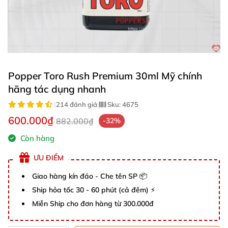
Popper Toro Rush Premium 30ml Mỹ chính
hãng tác dụng nhanh
|
214 đánh giá
|
Sku:
4675
600.000₫
882.000₫
-32%
Còn hàng
ƯU ĐIỂM
Giao hàng kín đáo - Che tên SP 📦
Ship hỏa tốc 30 - 60 phút (cả đêm) ⚡
Miễn Ship cho đơn hàng từ 300.000đ