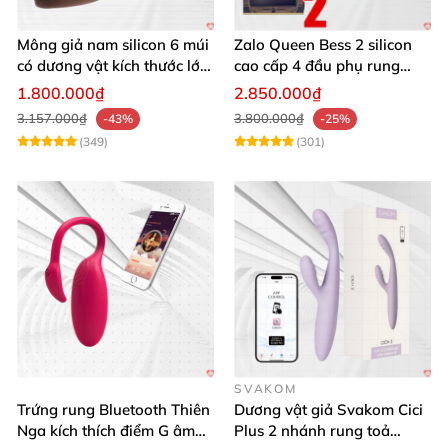
Mông giả nam silicon 6 múi
Zalo Queen Bess 2 silicon
có dương vật kích thước lớn
cao cấp 4 đầu phụ rung
cực thật
nhiệt đa điểm
1.800.000₫
2.850.000₫
3.157.000₫
3.800.000₫
-43%
-25%
(349)
(301)
SVAKOM
Trứng rung Bluetooth Thiên
Dương vật giả Svakom Cici
Nga kích thích điểm G âm
Plus 2 nhánh rung toả