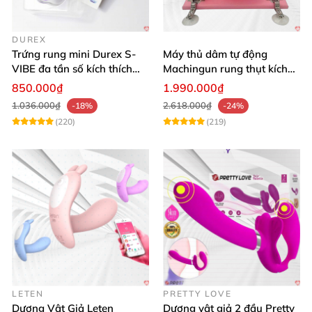
DUREX
Trứng rung mini Durex S-
Máy thủ dâm tự động
VIBE đa tần số kích thích
Machingun rung thụt kích
điểm G
thích âm đạo cực phê
850.000₫
1.990.000₫
1.036.000₫
2.618.000₫
-18%
-24%
(220)
(219)
LETEN
PRETTY LOVE
Dương Vật Giả Leten
Dương vật giả 2 đầu Pretty