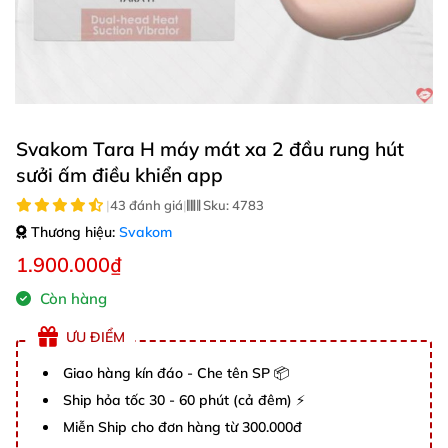
Svakom Tara H máy mát xa 2 đầu rung hút
sưởi ấm điều khiển app
|
43 đánh giá
|
Sku:
4783
Thương hiệu:
Svakom
1.900.000₫
Còn hàng
ƯU ĐIỂM
Giao hàng kín đáo - Che tên SP 📦
Ship hỏa tốc 30 - 60 phút (cả đêm) ⚡
Miễn Ship cho đơn hàng từ 300.000đ