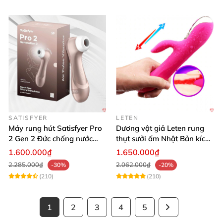
SATISFYER
LETEN
Máy rung hút Satisfyer Pro
Dương vật giả Leten rung
2 Gen 2 Đức chống nước
thụt sưởi ấm Nhật Bản kích
massage điểm G sạc pin
thích điểm G
1.600.000₫
1.650.000₫
2.285.000₫
2.062.000₫
-30%
-20%
(210)
(210)
1
2
3
4
5