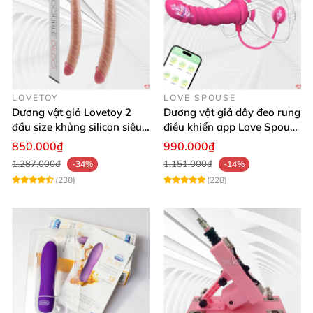
LOVETOY
LOVE SPOUSE
Dương vật giả Lovetoy 2
Dương vật giả dây đeo rung
đầu size khủng silicon siêu
điều khiển app Love Spouse
mềm có thể uốn
thỏa mãn
850.000₫
990.000₫
1.287.000₫
1.151.000₫
-34%
-14%
(230)
(228)