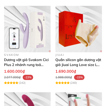
SVAKOM
JIUAI
Dương vật giả Svakom Cici
Quần silicon gắn dương vật
Plus 2 nhánh rung toả
giả Jiuai Long Love size L
nhiệt, điều khiển app
cho nữ les
1.600.000₫
1.690.000₫
3 Tính Năng Đỉnh Cao – Mang Lại Cảm
2.077.000₫
1.988.000₫
-23%
-15%
Giác Thăng Hoa Tuyệt Đối
(242)
(240)
1.
Rung – 9 Chế Độ Rung Mạnh Mẽ
, Linh
Hoạt