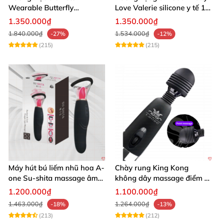
Wearable Butterfly
Love Valerie silicone y tế 12
Bluetooth Đa Năng
chế độ rung
1.350.000₫
1.350.000₫
1.840.000₫
1.534.000₫
-27%
-12%
(215)
(215)
Máy hút bú liếm nhũ hoa A-
Chày rung King Kong
one Su-shita massage âm
không dây massage điểm G
đạo độc đáo
sạc USB tiện lợi cao cấp
1.200.000₫
1.100.000₫
1.463.000₫
1.264.000₫
-18%
-13%
(213)
(212)