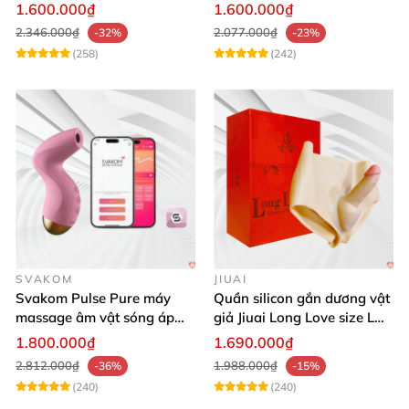
vật thay đổi không khí yêu
nhiệt, điều khiển app
1.600.000₫
1.600.000₫
2.346.000₫
2.077.000₫
-32%
-23%
(258)
(242)
SVAKOM
JIUAI
Svakom Pulse Pure máy
Quần silicon gắn dương vật
massage âm vật sóng áp
giả Jiuai Long Love size L
lực điều khiển app cao cấp
cho nữ les
1.800.000₫
1.690.000₫
2.812.000₫
1.988.000₫
-36%
-15%
(240)
(240)