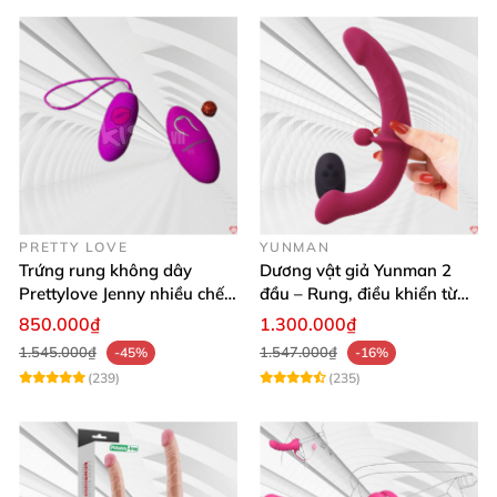
PRETTY LOVE
YUNMAN
Trứng rung không dây
Dương vật giả Yunman 2
Prettylove Jenny nhiều chế
đầu – Rung, điều khiển từ
độ rung silicone Nhật
xa cho les cực phê
850.000₫
1.300.000₫
1.545.000₫
1.547.000₫
-45%
-16%
(239)
(235)