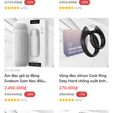
2.721.000₫
2.812.000₫
-21%
-20%
(476)
(475)
SVAKOM
Âm đạo giả tự động
Vòng đeo silicon Cock Ring
Svakom Sam Neo điều
Stay Hard chống xuất tinh
khiển app webcam cao cấp
sớm
2.450.000₫
270.000₫
3.024.000₫
289.000₫
-19%
-7%
(473)
(453)