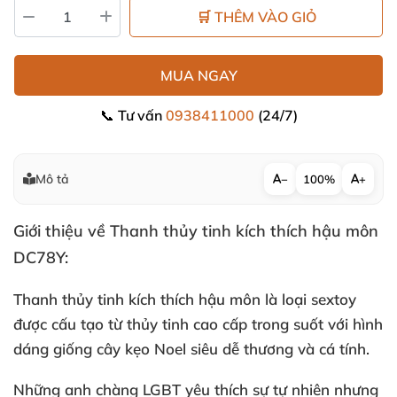
🛒 THÊM VÀO GIỎ
MUA NGAY
📞 Tư vấn
0938411000
(24/7)
Mô tả
−
100%
+
Giới thiệu về Thanh thủy tinh kích thích hậu môn
DC78Y:
Thanh thủy tinh kích thích hậu môn
là loại sextoy
được cấu tạo từ thủy tinh cao cấp trong suốt
với hình
dáng giống cây kẹo Noel siêu dễ thương
và cá tính.
Những anh chàng LGBT yêu thích sự tự nhiên
nhưng