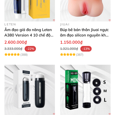
LETEN
JIUAI
Âm đạo giả đa năng Leten
Búp bê bán thân Jiuai ngực
A380 Version 4 10 chế độ
âm đạo silicon nguyên khối
bú mút sục
cao cấp
2.600.000₫
1.150.000₫
3.333.000₫
1.321.000₫
-22%
-13%
(388)
(387)