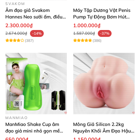
SVAKOM
Âm đạo giả Svakom
Máy Tập Dương Vật Penis
Hannes Neo sưởi ấm, điều
Pump Tự Động Bơm Hút
khiển app thông minh
Kích Thước Lớn
2.300.000₫
1.000.000₫
2.674.000₫
1.587.000₫
-14%
-37%
(387)
(386)
MANMIAO
ManMiao Shake Cup âm
Mông Giả Silicon 2.2kg
đạo giả mini nhỏ gọn mềm
Nguyên Khối Âm Đạo Hậu
mịn
Môn Siêu Thật
650.000₫
1.150.000₫