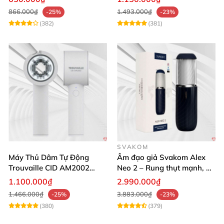
866.000₫
1.493.000₫
-25%
-23%
(382)
(381)
SVAKOM
Máy Thủ Dâm Tự Động
Âm đạo giả Svakom Alex
Trouvaille CID AM2002
Neo 2 – Rung thụt mạnh, đa
Mạnh Mẽ Dễ Lên Đỉnh
năng, cải tiến mới
1.100.000₫
2.990.000₫
1.466.000₫
3.883.000₫
-25%
-23%
(380)
(379)