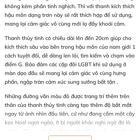
không kém phần tinh nghịch
. Thì
với thanh kích thích
hậu môn dạng trơn này
sẽ
rất thích hợp
để sử dụng
,
mang lại cảm giác vô cùng mới lạ đầy khoái cảm.
Thanh thủy tinh có chiều dài
lên đến 20cm giúp cho
kích thích sâu vào bên trong hậu môn
của nam giới 1
cách
tuyệt đối
, dễ dàng len lỏi
, tìm kiếm
và chạm vào
điểm G
. Bảo đảm
các cặp đôi LGBT khi sử dụng ở
màn dạo đầu
sẽ mang lại cảm giác vô cùng hưng
phấn
, ngập tràn cảm xúc sung sướng bất tận .
Những đường vằn màu đỏ
được trang trí thêm trên
thân
của thanh thủy tinh càng tạo thêm độ bắt mắt
ngay từ ánh nhìn đầu tiên
, cứ như đang cầm một cây
kẹo Noel ngọt ngào
, ít bị người khác nghi ngờ đó là
sextoy
.
Bên cạnh đó
với tay cầm hình móc cán
dù
sẽ
dễ dàng hơn trong việc cầm nắm
, tạo sự chắc chắn