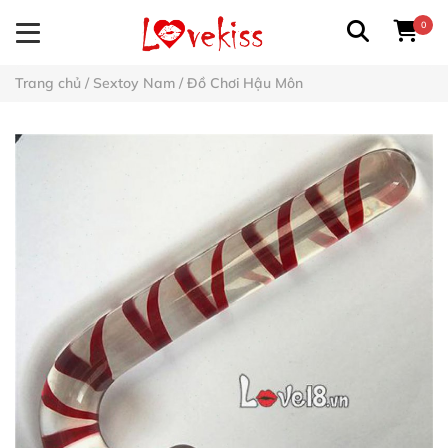
0
Trang chủ
/
Sextoy Nam
/
Đồ Chơi Hậu Môn