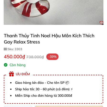
Thanh Thủy Tinh Noel Hậu Môn Kích Thích
Gay Relax Stress
Sku:
3303
450.000₫
738.000₫
-39%
Còn hàng
ƯU ĐIỂM
Giao hàng kín đáo - Che tên SP 📦
Ship hỏa tốc 30 - 60 phút (cả đêm) ⚡
Miễn Ship cho đơn hàng từ 300.000đ