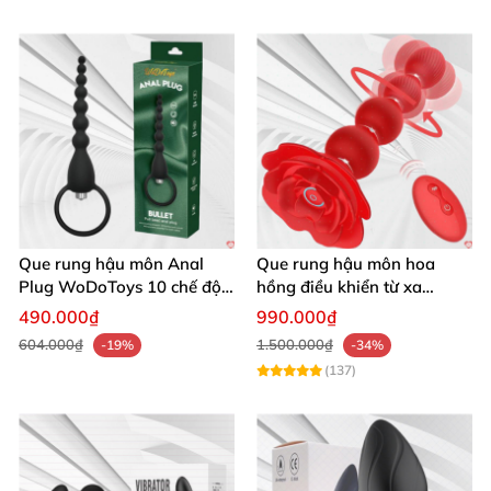
Que rung hậu môn Anal
Que rung hậu môn hoa
Plug WoDoToys 10 chế độ
hồng điều khiển từ xa
động mạnh gay
massage đa điểm kích thích
490.000₫
990.000₫
604.000₫
1.500.000₫
-19%
-34%
(137)