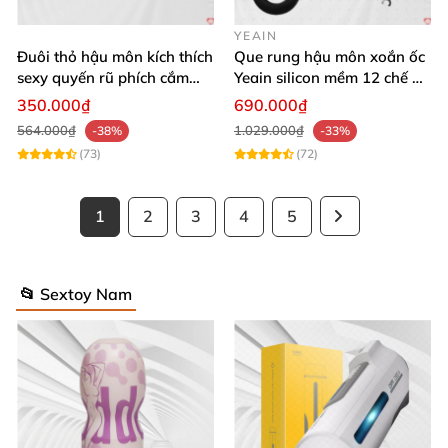
YEAIN
Đuôi thỏ hậu môn kích thích
Que rung hậu môn xoắn ốc
sexy quyến rũ phích cắm
Yeain silicon mềm 12 chế độ
kích thích
rung đa dạng
350.000₫
690.000₫
564.000₫
1.029.000₫
-38%
-33%
(73)
(72)
1
2
3
4
5
📂 Sextoy Nam