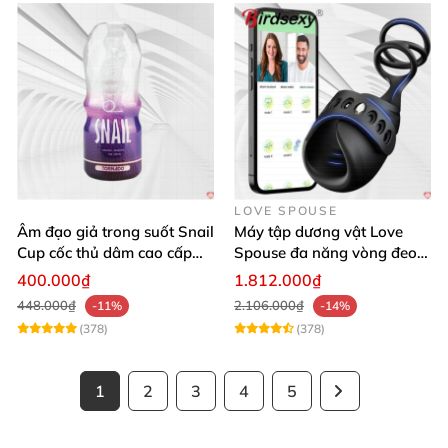
LOVE SPOUSE
Âm đạo giả trong suốt Snail
Máy tập dương vật Love
Cup cốc thủ dâm cao cấp
Spouse đa năng vòng đeo
nam giới
điều khiển qua app tiện lợi
400.000₫
1.812.000₫
448.000₫
2.106.000₫
-11%
-14%
(378)
(378)
1
2
3
4
5