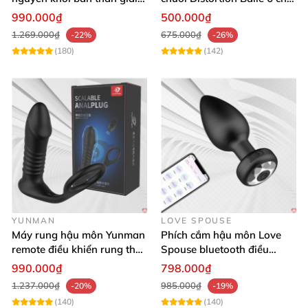
tỏa sinh lý cho nam giới
độ massage mạnh mẽ kích
990.000₫
500.000₫
thích
1.269.000₫
675.000₫
-22%
-26%
(180)
(142)
YUNMAN
LOVE SPOUSE
Máy rung hậu môn Yunman
Phích cắm hậu môn Love
remote điều khiển rung thụt
Spouse bluetooth điều
êm ái
khiển từ xa kích thích tiện
990.000₫
798.000₫
lợi
1.237.000₫
985.000₫
-20%
-19%
(140)
(140)