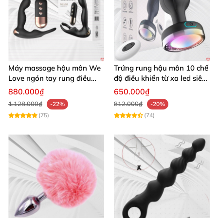
Máy massage hậu môn We
Trứng rung hậu môn 10 chế
Love ngón tay rung điều
độ điều khiển từ xa led siêu
khiển từ xa thoải mái cực
sướng
880.000₫
650.000₫
phê
1.128.000₫
812.000₫
-22%
-20%
(75)
(74)