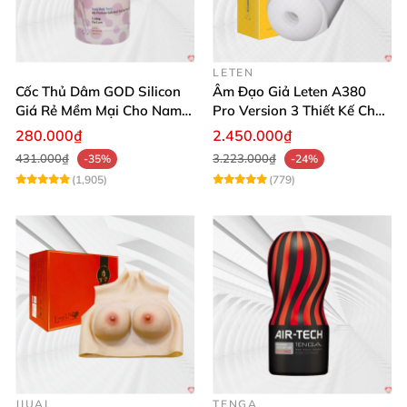
LETEN
Cốc Thủ Dâm GOD Silicon
Âm Đạo Giả Leten A380
Giá Rẻ Mềm Mại Cho Nam
Pro Version 3 Thiết Kế Chân
Giới
Thực
280.000₫
2.450.000₫
431.000₫
3.223.000₫
-35%
-24%
(1,905)
(779)
JIUAI
TENGA