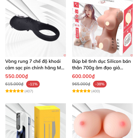
Vòng rung 7 chế độ khoái
Búp bê tình dục Silicon bán
cảm sạc pin chính hãng Mỹ
thân 700g âm đạo giả
cực phê
nguyên khối giống thật
550.000₫
600.000₫
615.000₫
965.000₫
-11%
-38%
(407)
(400)