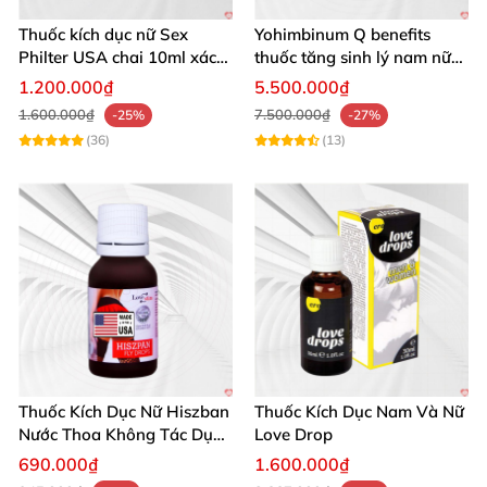
Thuốc kích dục nữ Sex
Yohimbinum Q benefits
Philter USA chai 10ml xách
thuốc tăng sinh lý nam nữ
tay không mùi
hiệu quả nhanh
1.200.000₫
5.500.000₫
1.600.000₫
7.500.000₫
-25%
-27%
(36)
(13)
Thuốc Kích Dục Nữ Hiszban
Thuốc Kích Dục Nam Và Nữ
Nước Thoa Không Tác Dụng
Love Drop
Phụ
690.000₫
1.600.000₫