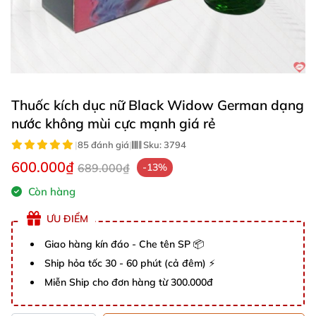
Thuốc kích dục nữ Black Widow German dạng
nước không mùi cực mạnh giá rẻ
|
85 đánh giá
|
Sku:
3794
600.000₫
689.000₫
-13%
Còn hàng
ƯU ĐIỂM
Giao hàng kín đáo - Che tên SP 📦
Ship hỏa tốc 30 - 60 phút (cả đêm) ⚡
Miễn Ship cho đơn hàng từ 300.000đ