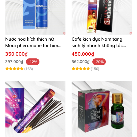
Nước hoa kích thích nữ
Cafe kích dục Nam tăng
Moai pheromone for him
sinh lý nhanh không tác
tăng ham muốn nhanh an
dụng phụ hiệu quả
350.000₫
450.000₫
toàn
397.000₫
562.000₫
-12%
-20%
(163)
(150)