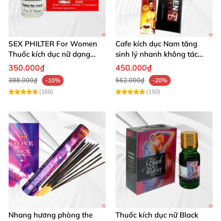
SEX PHILTER For Women
Cafe kích dục Nam tăng
Thuốc kích dục nữ dạng
sinh lý nhanh không tác
nước chính hãng Mỹ tốt
dụng phụ hiệu quả
350.000₫
450.000₫
nhất
388.000₫
562.000₫
-10%
-20%
(168)
(150)
Nhang hương phòng the
Thuốc kích dục nữ Black