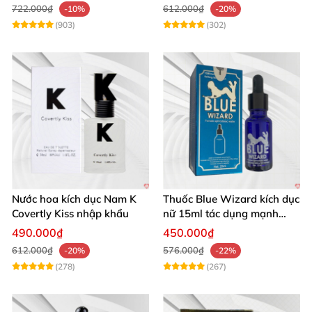
Tay
722.000₫
612.000₫
-10%
-20%
(903)
(302)
Nước hoa kích dục Nam K
Thuốc Blue Wizard kích dục
Covertly Kiss nhập khẩu
nữ 15ml tác dụng mạnh
chính hãng
490.000₫
450.000₫
612.000₫
576.000₫
-20%
-22%
(278)
(267)