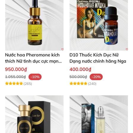
Nước hoa Pheromone kích
D10 Thuốc Kích Dục Nữ
thích Nữ tình dục cực mạnh
Dạng nước chính hãng Nga
10ml
950.000₫
400.000₫
1.055.000₫
500.000₫
-10%
-20%
(265)
(240)