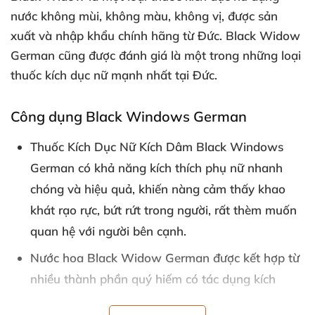
nước không mùi
, không màu
, không vị
,
được sản
xuất
và nhập khẩu chính hãng từ Đức
. Black Widow
German
cũng
được đánh giá là một trong
những loại
thuốc kích dục nữ mạnh nhất tại Đức.
Công dụng Black Windows German
Thuốc Kích Dục Nữ Kích Dâm Black Windows
German có khả năng kích thích phụ nữ nhanh
chóng
và hiệu quả
, khiến nàng cảm thấy khao
khát rạo rực
, bứt rứt trong người
,
rất thèm muốn
quan hệ
với người bên cạnh.
Nước hoa Black Widow German
được kết hợp từ
nhiều thành phần quý hiếm có tác dụng kích
thích gan
, thận
, cơ quan sinh dục
, tim cùng phối