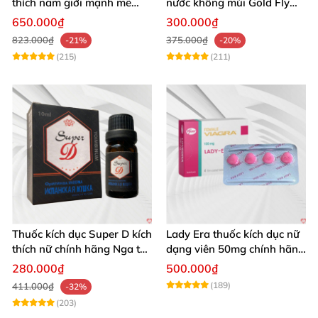
thích nam giới mạnh mẽ
nước không mùi Gold Fly
tăng ham muốn tình dục
ruồi vàng Tây Ban Nha
650.000₫
300.000₫
cực chuẩn
823.000₫
375.000₫
-21%
-20%
(215)
(211)
Thuốc kích dục Super D kích
Lady Era thuốc kích dục nữ
thích nữ chính hãng Nga tác
dạng viên 50mg chính hãng
dụng mạnh
pfizer Mỹ tăng hưng phấn
280.000₫
500.000₫
nữ
(189)
411.000₫
-32%
(203)