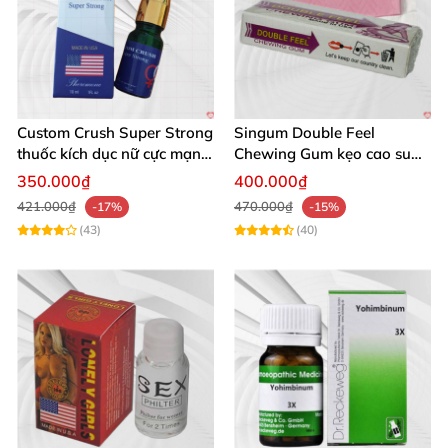
Custom Crush Super Strong
Singum Double Feel
thuốc kích dục nữ cực mạnh
Chewing Gum kẹo cao su
dạng nước chính hãng Mỹ
kích dục nữ chính hãng Mỹ
350.000₫
400.000₫
421.000₫
470.000₫
-17%
-15%
(43)
(40)