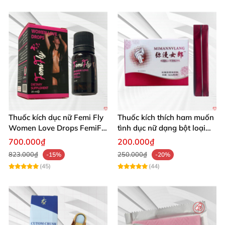
Thuốc kích dục nữ Femi Fly
Thuốc kích thích ham muốn
Women Love Drops FemiFly
tình dục nữ dạng bột loại
chính hãng cực mạnh
cực mạnh
700.000₫
200.000₫
823.000₫
250.000₫
-15%
-20%
(45)
(44)