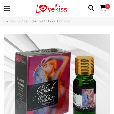
0
Trang chủ
/
Kích dục nữ
/
Thuốc kích dục