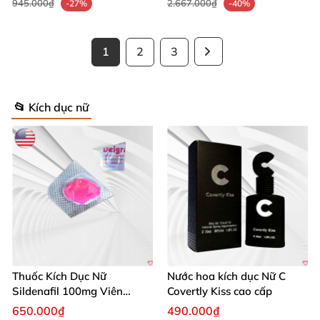
945.000₫
2.667.000₫
-27%
-40%
1
2
3
📂 Kích dục nữ
Thuốc Kích Dục Nữ
Nước hoa kích dục Nữ C
Sildenafil 100mg Viên
Covertly Kiss cao cấp
Hồng Chính Hãng Mỹ Xách
650.000₫
490.000₫