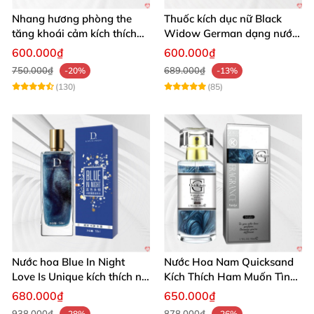
Nhang hương phòng the
Thuốc kích dục nữ Black
tăng khoái cảm kích thích
Widow German dạng nước
ham muốn nhẹ nhàng tự
không mùi cực mạnh giá rẻ
600.000₫
600.000₫
nhiên
750.000₫
689.000₫
-20%
-13%
(130)
(85)
Nước hoa Blue In Night
Nước Hoa Nam Quicksand
Love Is Unique kích thích nữ
Kích Thích Ham Muốn Tình
giới không mùi cực mạnh
Dục Nữ
680.000₫
650.000₫
938.000₫
878.000₫
-28%
-26%