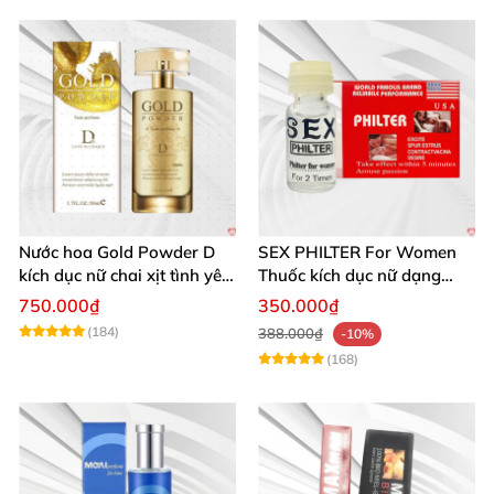
Nước hoa Gold Powder D
SEX PHILTER For Women
kích dục nữ chai xịt tình yêu
Thuốc kích dục nữ dạng
cao cấp chính hãng
nước chính hãng Mỹ tốt
750.000₫
350.000₫
nhất
(184)
388.000₫
-10%
(168)