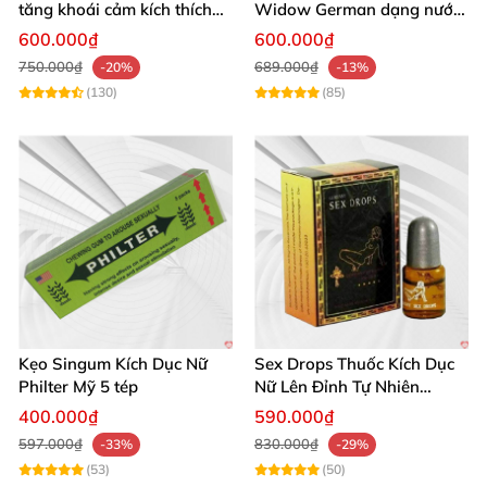
tăng khoái cảm kích thích
Widow German dạng nước
ham muốn nhẹ nhàng tự
không mùi cực mạnh giá rẻ
600.000₫
600.000₫
nhiên
750.000₫
689.000₫
-20%
-13%
(130)
(85)
Kẹo Singum Kích Dục Nữ
Sex Drops Thuốc Kích Dục
Philter Mỹ 5 tép
Nữ Lên Đỉnh Tự Nhiên
Không Mùi
400.000₫
590.000₫
597.000₫
830.000₫
-33%
-29%
(53)
(50)