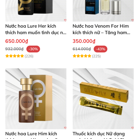
Nước hoa Lure Her kích
Nước hoa Venom For Him
thích ham muốn tình dục nữ
kích thích nữ – Tăng ham
giới cực mạnh không mùi
muốn, kích dục hiệu quả
650.000₫
350.000₫
932.000₫
614.000₫
-30%
-43%
(226)
(225)
Nước hoa Lure Him kích
Thuốc kích dục Nữ dạng