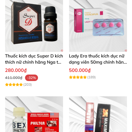
Thuốc kích dục Super D kích
Lady Era thuốc kích dục nữ
thích nữ chính hãng Nga tác
dạng viên 50mg chính hãng
dụng mạnh
pfizer Mỹ tăng hưng phấn
280.000₫
500.000₫
nữ
(189)
411.000₫
-32%
(203)