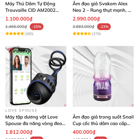
Máy Thủ Dâm Tự Động
Âm đạo giả Svakom Alex
Trouvaille CID AM2002
Neo 2 – Rung thụt mạnh, đa
Mạnh Mẽ Dễ Lên Đỉnh
năng, cải tiến mới
1.100.000₫
2.990.000₫
1.466.000₫
3.883.000₫
-25%
-23%
(380)
(379)
LOVE SPOUSE
Máy tập dương vật Love
Âm đạo giả trong suốt Snail
Spouse đa năng vòng đeo
Cup cốc thủ dâm cao cấp
điều khiển qua app tiện lợi
nam giới
1.812.000₫
400.000₫