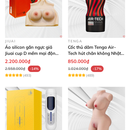
JIUAI
TENGA
Áo silicon gắn ngực giả
Cốc thủ dâm Tenga Air-
Jiuai cup D mềm mại độn
Tech hút chân không Nhật
ngực tự nhiên cho nam
Bản, silicone an toàn
2.200.000₫
850.000₫
2.558.000₫
1.024.000₫
-14%
-17%
(493)
(489)