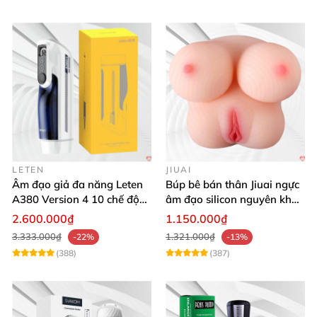
LETEN
JIUAI
Âm đạo giả đa năng Leten
Búp bê bán thân Jiuai ngực
A380 Version 4 10 chế độ
âm đạo silicon nguyên khối
bú mút sục
cao cấp
2.600.000₫
1.150.000₫
3.333.000₫
1.321.000₫
-22%
-13%
(388)
(387)