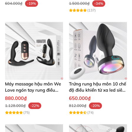
604.000₫
1.500.000₫
-19%
-34%
(137)
Máy massage hậu môn We
Trứng rung hậu môn 10 chế
Love ngón tay rung điều
độ điều khiển từ xa led siêu
khiển từ xa thoải mái cực
sướng
880.000₫
650.000₫
phê
1.128.000₫
812.000₫
-22%
-20%
(75)
(74)