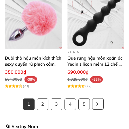
YEAIN
Đuôi thỏ hậu môn kích thích
Que rung hậu môn xoắn ốc
sexy quyến rũ phích cắm
Yeain silicon mềm 12 chế độ
kích thích
rung đa dạng
350.000₫
690.000₫
564.000₫
1.029.000₫
-38%
-33%
(73)
(72)
1
2
3
4
5
📂 Sextoy Nam