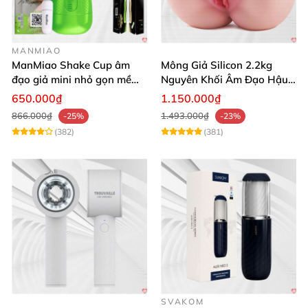
MANMIAO
ManMiao Shake Cup âm
Mông Giả Silicon 2.2kg
đạo giả mini nhỏ gọn mềm
Nguyên Khối Âm Đạo Hậu
mịn
Môn Siêu Thật
650.000₫
1.150.000₫
866.000₫
1.493.000₫
-25%
-23%
(382)
(381)
SVAKOM