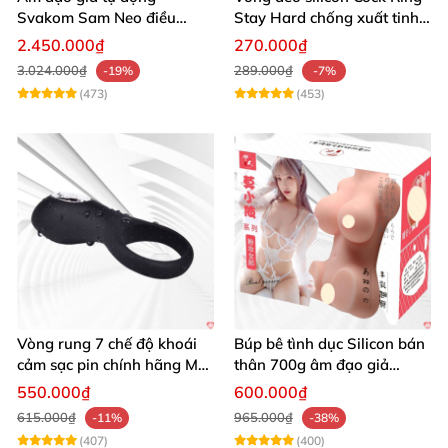
Svakom Sam Neo điều
Stay Hard chống xuất tinh
khiển app webcam cao cấp
sớm
2.450.000₫
270.000₫
3.024.000₫
289.000₫
-19%
-7%
(473)
(453)
Vòng rung 7 chế độ khoái
Búp bê tình dục Silicon bán
cảm sạc pin chính hãng Mỹ
thân 700g âm đạo giả
cực phê
nguyên khối giống thật
550.000₫
600.000₫
615.000₫
965.000₫
-11%
-38%
(407)
(400)