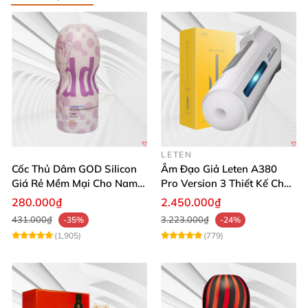
LETEN
Cốc Thủ Dâm GOD Silicon
Âm Đạo Giả Leten A380
Giá Rẻ Mềm Mại Cho Nam
Pro Version 3 Thiết Kế Chân
Giới
Thực
280.000₫
2.450.000₫
431.000₫
3.223.000₫
-35%
-24%
(1,905)
(779)