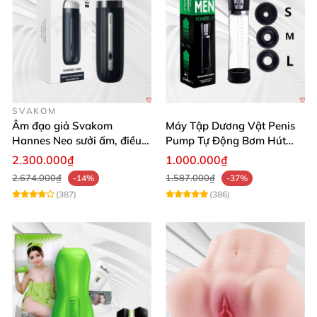
SVAKOM
Âm đạo giả Svakom
Máy Tập Dương Vật Penis
Hannes Neo sưởi ấm, điều
Pump Tự Động Bơm Hút
khiển app thông minh
Kích Thước Lớn
2.300.000₫
1.000.000₫
2.674.000₫
1.587.000₫
-14%
-37%
(387)
(386)