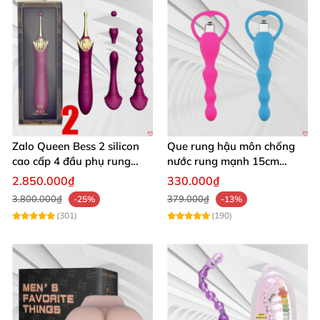
Zalo Queen Bess 2 silicon
Que rung hậu môn chống
cao cấp 4 đầu phụ rung
nước rung mạnh 15cm
nhiệt đa điểm
Blade
2.850.000₫
330.000₫
3.800.000₫
379.000₫
-25%
-13%
(301)
(190)