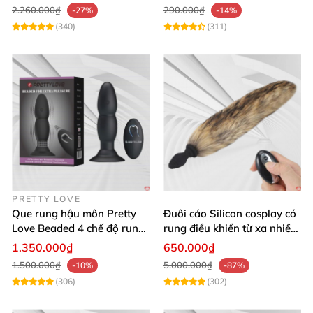
2.260.000₫
290.000₫
-27%
-14%
(340)
(311)
PRETTY LOVE
Que rung hậu môn Pretty
Đuôi cáo Silicon cosplay có
Love Beaded 4 chế độ rung
rung điều khiển từ xa nhiều
điều khiển từ xa
màu sắc
1.350.000₫
650.000₫
1.500.000₫
5.000.000₫
-10%
-87%
(306)
(302)