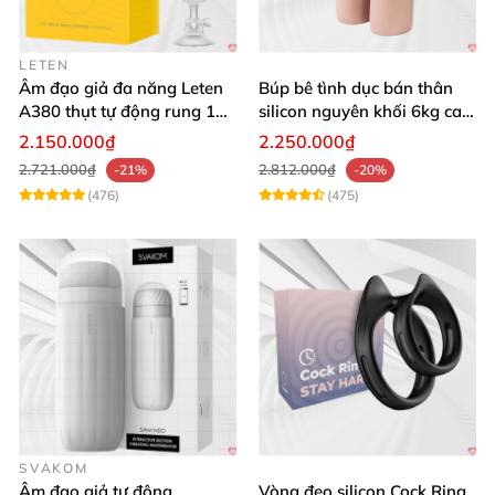
LETEN
Âm đạo giả đa năng Leten
Búp bê tình dục bán thân
A380 thụt tự động rung 10
silicon nguyên khối 6kg cao
chế độ
cấp giá rẻ
2.150.000₫
2.250.000₫
2.721.000₫
2.812.000₫
-21%
-20%
(476)
(475)
SVAKOM
Âm đạo giả tự động
Vòng đeo silicon Cock Ring