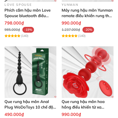
LOVE SPOUSE
YUNMAN
Phích cắm hậu môn Love
Máy rung hậu môn Yunman
Spouse bluetooth điều
remote điều khiển rung thụt
khiển từ xa kích thích tiện
êm ái
798.000₫
990.000₫
lợi
985.000₫
1.237.000₫
-19%
-20%
(140)
(140)
Que rung hậu môn Anal
Que rung hậu môn hoa
Plug WoDoToys 10 chế độ
hồng điều khiển từ xa
động mạnh gay
massage đa điểm kích thích
490.000₫
990.000₫