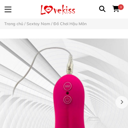
0
Trang chủ
/
Sextoy Nam
/
Đồ Chơi Hậu Môn