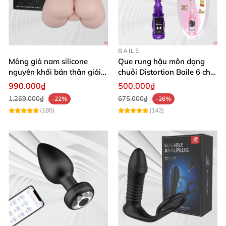
BAILE
Mông giả nam silicone
Que rung hậu môn dạng
nguyên khối bán thân giải
chuỗi Distortion Baile 6 chế
tỏa sinh lý cho nam giới
độ massage mạnh mẽ kích
990.000₫
500.000₫
thích
1.269.000₫
675.000₫
-22%
-26%
(180)
(142)