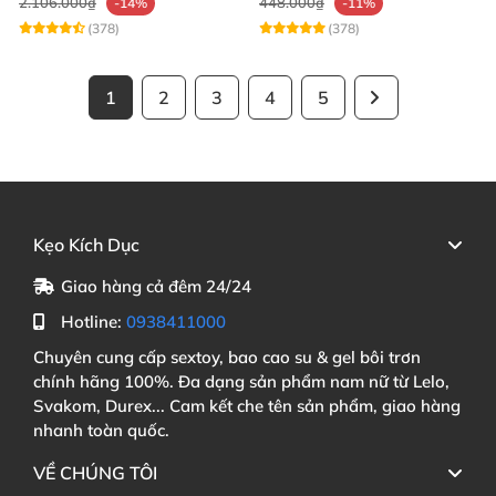
2.106.000₫
448.000₫
-14%
-11%
(378)
(378)
1
2
3
4
5
Kẹo Kích Dục
Giao hàng cả đêm 24/24
Hotline:
0938411000
Chuyên cung cấp sextoy, bao cao su & gel bôi trơn
chính hãng 100%. Đa dạng sản phẩm nam nữ từ Lelo,
Svakom, Durex... Cam kết che tên sản phẩm, giao hàng
nhanh toàn quốc.
VỀ CHÚNG TÔI