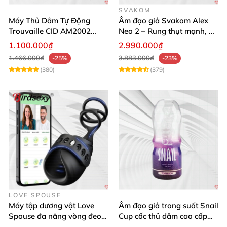
SVAKOM
Máy Thủ Dâm Tự Động
Âm đạo giả Svakom Alex
Trouvaille CID AM2002
Neo 2 – Rung thụt mạnh, đa
Mạnh Mẽ Dễ Lên Đỉnh
năng, cải tiến mới
1.100.000₫
2.990.000₫
1.466.000₫
3.883.000₫
-25%
-23%
(380)
(379)
LOVE SPOUSE
Máy tập dương vật Love
Âm đạo giả trong suốt Snail
Spouse đa năng vòng đeo
Cup cốc thủ dâm cao cấp
điều khiển qua app tiện lợi
nam giới