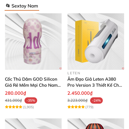
📂 Sextoy Nam
LETEN
Cốc Thủ Dâm GOD Silicon
Âm Đạo Giả Leten A380
Giá Rẻ Mềm Mại Cho Nam
Pro Version 3 Thiết Kế Chân
Giới
Thực
280.000₫
2.450.000₫
431.000₫
3.223.000₫
-35%
-24%
(1,905)
(779)