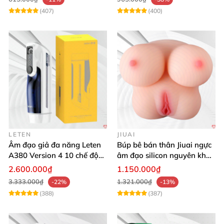
(407)
(400)
LETEN
JIUAI
Âm đạo giả đa năng Leten
Búp bê bán thân Jiuai ngực
A380 Version 4 10 chế độ
âm đạo silicon nguyên khối
bú mút sục
cao cấp
2.600.000₫
1.150.000₫
3.333.000₫
1.321.000₫
-22%
-13%
(388)
(387)