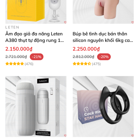
LETEN
Âm đạo giả đa năng Leten
Búp bê tình dục bán thân
A380 thụt tự động rung 10
silicon nguyên khối 6kg cao
chế độ
cấp giá rẻ
2.150.000₫
2.250.000₫
2.721.000₫
2.812.000₫
-21%
-20%
(476)
(475)