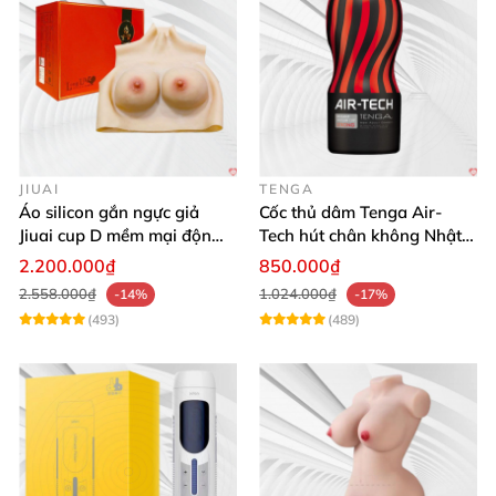
JIUAI
TENGA
Áo silicon gắn ngực giả
Cốc thủ dâm Tenga Air-
Jiuai cup D mềm mại độn
Tech hút chân không Nhật
ngực tự nhiên cho nam
Bản, silicone an toàn
2.200.000₫
850.000₫
2.558.000₫
1.024.000₫
-14%
-17%
(493)
(489)