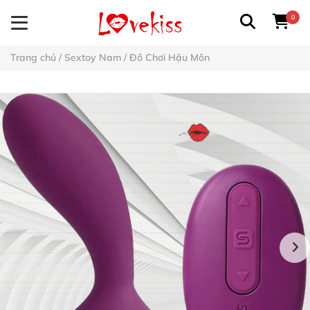
0
Trang chủ
/
Sextoy Nam
/
Đồ Chơi Hậu Môn