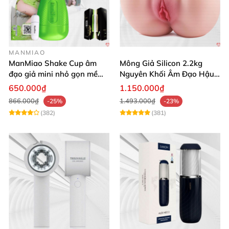
MANMIAO
ManMiao Shake Cup âm
Mông Giả Silicon 2.2kg
đạo giả mini nhỏ gọn mềm
Nguyên Khối Âm Đạo Hậu
mịn
Môn Siêu Thật
650.000₫
1.150.000₫
866.000₫
1.493.000₫
-25%
-23%
(382)
(381)