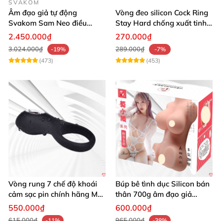
SVAKOM
Âm đạo giả tự động
Vòng đeo silicon Cock Ring
Svakom Sam Neo điều
Stay Hard chống xuất tinh
khiển app webcam cao cấp
sớm
2.450.000₫
270.000₫
3.024.000₫
289.000₫
-19%
-7%
(473)
(453)
Vòng rung 7 chế độ khoái
Búp bê tình dục Silicon bán
cảm sạc pin chính hãng Mỹ
thân 700g âm đạo giả
cực phê
nguyên khối giống thật
550.000₫
600.000₫
615.000₫
965.000₫
-11%
-38%