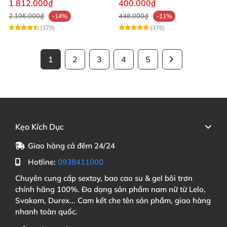
1.812.000₫
400.000₫
2.106.000₫
448.000₫
-14%
-11%
(378)
(378)
1
2
3
4
5
Kẹo Kích Dục
Giao hàng cả đêm 24/24
Hotline:
0938411000
Chuyên cung cấp sextoy, bao cao su & gel bôi trơn
chính hãng 100%. Đa dạng sản phẩm nam nữ từ Lelo,
Svakom, Durex... Cam kết che tên sản phẩm, giao hàng
nhanh toàn quốc.