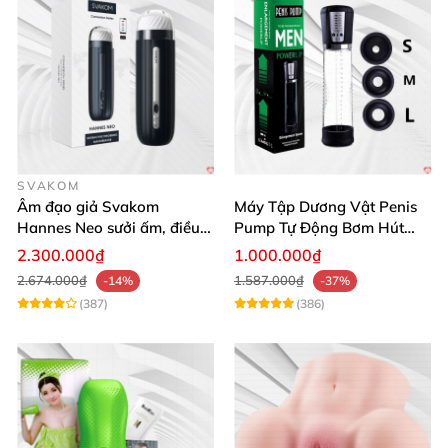
SVAKOM
Âm đạo giả Svakom
Máy Tập Dương Vật Penis
Hannes Neo sưởi ấm, điều
Pump Tự Động Bơm Hút
khiển app thông minh
Kích Thước Lớn
2.300.000₫
1.000.000₫
2.674.000₫
1.587.000₫
-14%
-37%
(387)
(386)