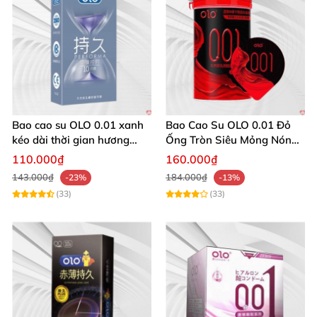
Bao cao su OLO 0.01 xanh
Bao Cao Su OLO 0.01 Đỏ
kéo dài thời gian hương
Ống Tròn Siêu Mỏng Nóng
vani mượt mà 10 cái
Ấm 10 Cái
110.000₫
160.000₫
143.000₫
184.000₫
-23%
-13%
(33)
(33)