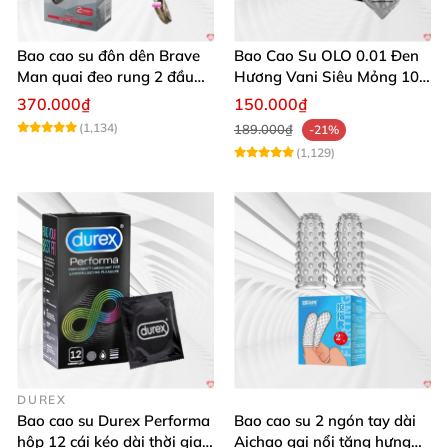
Bao cao su đôn dên Brave
Bao Cao Su OLO 0.01 Đen
Man quai đeo rung 2 đầu
Hương Vani Siêu Mỏng 10
nhánh phụ
Cái
370.000₫
150.000₫
(1,134)
189.000₫
-21%
(1,129)
DUREX
Bao cao su Durex Performa
Bao cao su 2 ngón tay dài
hộp 12 cái kéo dài thời gian
Aichao gai nổi tăng hưng