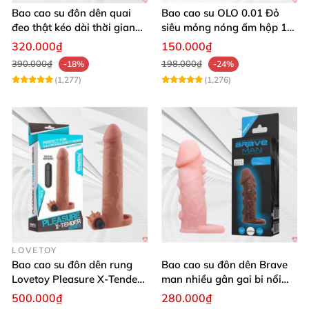
Bao cao su đôn dên quai
Bao cao su OLO 0.01 Đỏ
đeo thật kéo dài thời gian
siêu mỏng nóng ấm hộp 10
quan hệ
cái an toàn
320.000₫
150.000₫
390.000₫
198.000₫
-18%
-24%
(1,277)
(1,276)
LOVETOY
Bao cao su đôn dên rung
Bao cao su đôn dên Brave
Lovetoy Pleasure X-Tender
man nhiều gân gai bi nổi
tăng kích thước mạnh
tăng kích thước
500.000₫
280.000₫