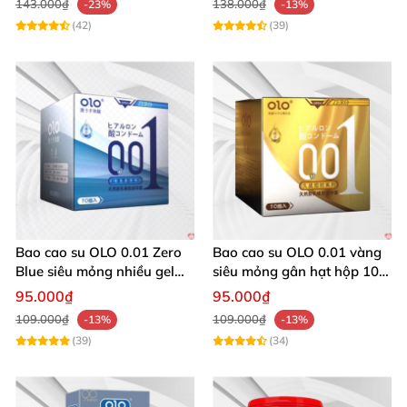
143.000₫
138.000₫
-23%
-13%
(42)
(39)
Bao cao su OLO 0.01 Zero
Bao cao su OLO 0.01 vàng
Blue siêu mỏng nhiều gel
siêu mỏng gân hạt hộp 10
bôi trơn hộp 10 cái giá tốt
cái
95.000₫
95.000₫
109.000₫
109.000₫
-13%
-13%
(39)
(34)