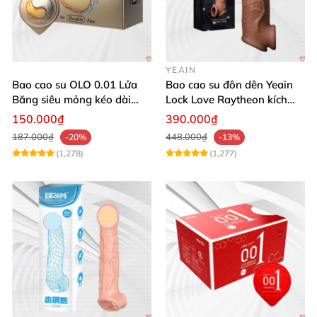
YEAIN
Bao cao su OLO 0.01 Lửa
Bao cao su đôn dên Yeain
Băng siêu mỏng kéo dài
Lock Love Raytheon kích
thời gian gân gai
thích cực mạnh
150.000₫
390.000₫
187.000₫
448.000₫
-20%
-13%
(1,278)
(1,277)