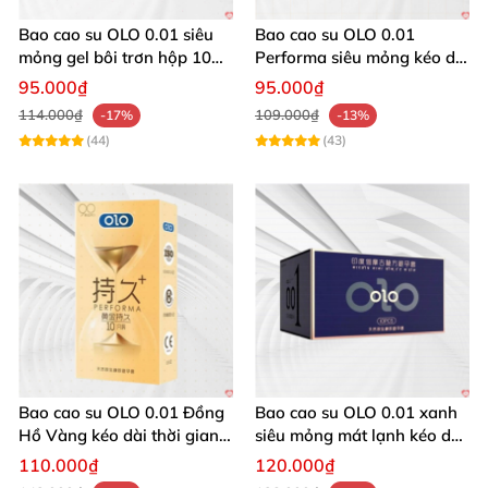
web
để chiêm ngưỡng
, tìm mua
những sản phẩm
Bao cao su OLO 0.01 siêu
Bao cao su OLO 0.01
bao cao su chính hãng
mỏng gel bôi trơn hộp 10
, độc đáo nhất
Performa siêu mỏng kéo dài
. Chúc bạn có
chiếc mềm mại
thời gian hộp 10 cái
95.000₫
95.000₫
những giây phút mua hàng vui vẻ!
114.000₫
109.000₫
-17%
-13%
(44)
(43)
Bao cao su OLO 0.01 Đồng
Bao cao su OLO 0.01 xanh
Hồ Vàng kéo dài thời gian
siêu mỏng mát lạnh kéo dài
gel bôi trơn an toàn hiệu
thời gian quan hệ
110.000₫
120.000₫
quả