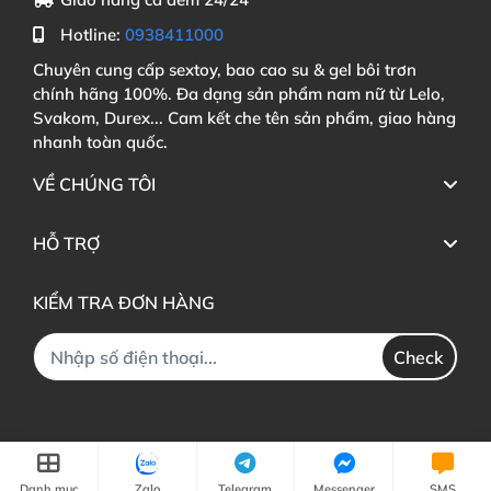
Hotline:
0938411000
Chuyên cung cấp sextoy, bao cao su & gel bôi trơn
chính hãng 100%. Đa dạng sản phẩm nam nữ từ Lelo,
Svakom, Durex... Cam kết che tên sản phẩm, giao hàng
nhanh toàn quốc.
VỀ CHÚNG TÔI
HỖ TRỢ
KIỂM TRA ĐƠN HÀNG
Check
Danh mục
Zalo
Telegram
Messenger
SMS