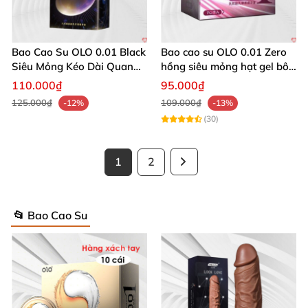
Bao Cao Su OLO 0.01 Black
Bao cao su OLO 0.01 Zero
Siêu Mỏng Kéo Dài Quan
hồng siêu mỏng hạt gel bôi
Hệ
trơn hộp 10 cái
110.000₫
95.000₫
125.000₫
109.000₫
-12%
-13%
(30)
1
2
📂 Bao Cao Su