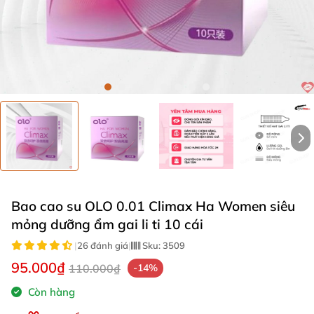
Bao cao su OLO 0.01 Climax Ha Women siêu
mỏng dưỡng ẩm gai li ti 10 cái
|
26 đánh giá
|
Sku:
3509
95.000₫
110.000₫
-14%
Còn hàng