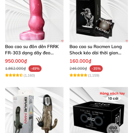
Bao cao su đôn dên FRRK
Bao cao su Rocmen Long
FR‑303 dạng dây đeo
Shock kéo dài thời gian
silicon y tế
quan hệ hộp 12 cái
950.000₫
160.000₫
1.862.000₫
246.000₫
-49%
-35%
(1,160)
(1,159)