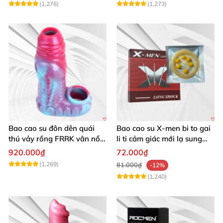
(1,276)
(1,273)
Bao cao su đôn dên quái
Bao cao su X-men bi to gai
thú vảy rồng FRRK vân nổi
li ti cảm giác mới lạ sung
hở đầu có quai đeo bìu
sướng
920.000₫
72.000₫
(1,269)
81.000₫
-12%
(1,240)