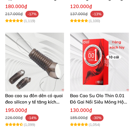
an toàn
phấn mượt 2 cái trong hộp
180.000₫
120.000₫
217.000₫
137.000₫
-17%
-13%
(1,119)
(1,100)
Bao cao su đôn dên có quai
Bao Cao Su Olo Thin 0.01
đeo silicon y tế tăng kích
Đỏ Gai Nổi Siêu Mỏng Hộp
thước kéo dài
10c
195.000₫
130.000₫
226.000₫
185.000₫
-14%
-30%
(1,099)
(1,054)