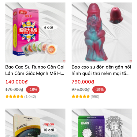
Bao Cao Su Runbo Gân Gai
Bao cao su đôn dên gân nổi
Lớn Cảm Giác Mạnh Mẽ Hút
hình quái thú mềm mại tăng
Hồn
khoái cảm
140.000₫
790.000₫
170.000₫
975.000₫
-18%
-19%
(1,042)
(990)