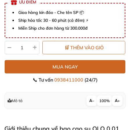
ƯU ĐIỂM
Giao hàng kín đáo - Che tên SP 📦
Ship hỏa tốc 30 - 60 phút (cả đêm) ⚡
Miễn Ship cho đơn hàng từ 300.000đ
🛒 THÊM VÀO GIỎ
MUA NGAY
📞 Tư vấn
0938411000
(24/7)
Mô tả
−
100%
+
Giới thiệu chung về bao cao su OLO 0.01