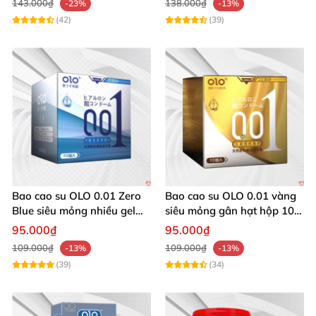
143.000₫
138.000₫
-23%
-13%
(42)
(39)
Bao cao su OLO 0.01 Zero
Bao cao su OLO 0.01 vàng
Blue siêu mỏng nhiều gel
siêu mỏng gân hạt hộp 10
bôi trơn hộp 10 cái giá tốt
cái
95.000₫
95.000₫
109.000₫
109.000₫
-13%
-13%
(39)
(34)