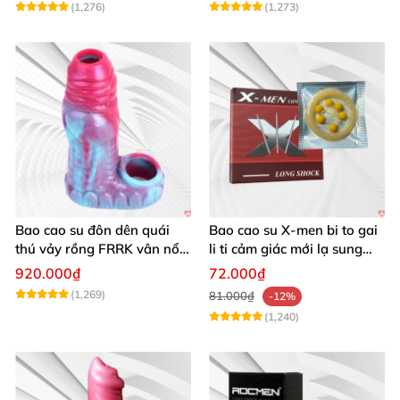
(1,276)
(1,273)
Bao cao su đôn dên quái
Bao cao su X-men bi to gai
thú vảy rồng FRRK vân nổi
li ti cảm giác mới lạ sung
hở đầu có quai đeo bìu
sướng
920.000₫
72.000₫
(1,269)
81.000₫
-12%
(1,240)