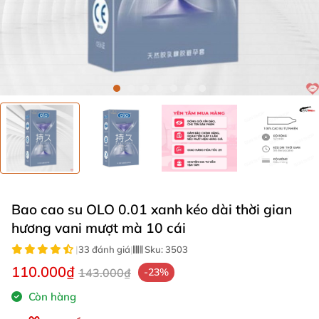
Bao cao su OLO 0.01 xanh kéo dài thời gian
hương vani mượt mà 10 cái
|
33 đánh giá
|
Sku:
3503
110.000₫
143.000₫
-23%
Còn hàng