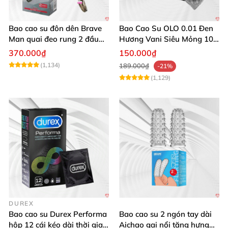
Bao cao su đôn dên Brave
Bao Cao Su OLO 0.01 Đen
Man quai đeo rung 2 đầu
Hương Vani Siêu Mỏng 10
nhánh phụ
Cái
370.000₫
150.000₫
(1,134)
189.000₫
-21%
(1,129)
DUREX
Bao cao su Durex Performa
Bao cao su 2 ngón tay dài
hộp 12 cái kéo dài thời gian
Aichao gai nổi tăng hưng