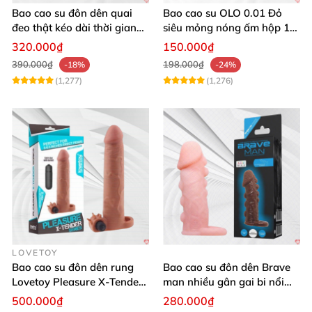
Bao cao su đôn dên quai
Bao cao su OLO 0.01 Đỏ
đeo thật kéo dài thời gian
siêu mỏng nóng ấm hộp 10
quan hệ
cái an toàn
320.000₫
150.000₫
390.000₫
198.000₫
-18%
-24%
(1,277)
(1,276)
LOVETOY
Bao cao su đôn dên rung
Bao cao su đôn dên Brave
Lovetoy Pleasure X-Tender
man nhiều gân gai bi nổi
tăng kích thước mạnh
tăng kích thước
500.000₫
280.000₫