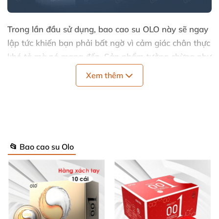
Trong lần đầu sử dụng
, bao cao su OLO này
sẽ ngay
lập tức khiến bạn phải bất ngờ vì cảm giác chân thực
khó tả
mà nó mang đến
. Sản phẩm tưởng chừng như
dính “tệp” vào “cậu em”
, đem đến cảm giác thoải
Xem thêm
mái
, không hề bó rít cho người dùng.
Ưu điểm nổi trội
của bao cao su OLO 0.01
Đồng Hồ Xanh
📂 Bao cao su Olo
Tính năng nổi bật nhất
của bao cao su kéo dài thời
gian OLO 0.01 Đồng Hồ Xanh hiển nhiên là khả năng
kéo dài thời gian cho nam giới
. Bằng cách bổ sung
5% Benzocain
, sản phẩm
sẽ giúp nam giới kiểm soát
thời điểm xuất tinh tốt hơn
mà không làm giảm