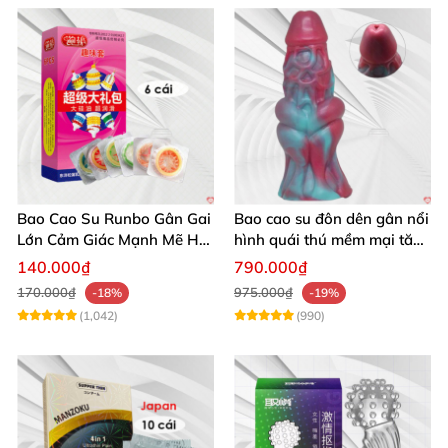
Bao Cao Su Runbo Gân Gai
Bao cao su đôn dên gân nổi
Lớn Cảm Giác Mạnh Mẽ Hút
hình quái thú mềm mại tăng
Hồn
khoái cảm
140.000₫
790.000₫
170.000₫
975.000₫
-18%
-19%
(1,042)
(990)