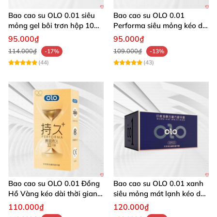
Bao cao su OLO 0.01 siêu
Bao cao su OLO 0.01
mỏng gel bôi trơn hộp 10
Performa siêu mỏng kéo dài
chiếc mềm mại
thời gian hộp 10 cái
95.000₫
95.000₫
114.000₫
109.000₫
-17%
-13%
(44)
(43)
Bao cao su OLO 0.01 Đồng
Bao cao su OLO 0.01 xanh
Hồ Vàng kéo dài thời gian
siêu mỏng mát lạnh kéo dài
gel bôi trơn an toàn hiệu
thời gian quan hệ
110.000₫
120.000₫
quả