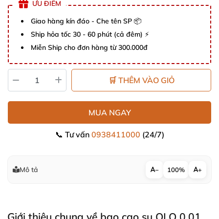
ƯU ĐIỂM
Giao hàng kín đáo - Che tên SP 📦
Ship hỏa tốc 30 - 60 phút (cả đêm) ⚡
Miễn Ship cho đơn hàng từ 300.000đ
🛒 THÊM VÀO GIỎ
MUA NGAY
📞 Tư vấn
0938411000
(24/7)
Mô tả
−
100%
+
Giới thiệu chung về bao cao su OLO 0.01