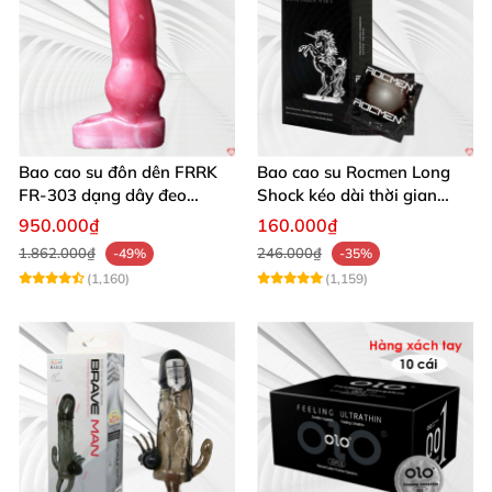
Bao cao su đôn dên FRRK
Bao cao su Rocmen Long
FR‑303 dạng dây đeo
Shock kéo dài thời gian
silicon y tế
quan hệ hộp 12 cái
950.000₫
160.000₫
1.862.000₫
246.000₫
-49%
-35%
(1,160)
(1,159)