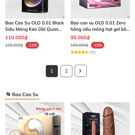
Bao Cao Su OLO 0.01 Black
Bao cao su OLO 0.01 Zero
Siêu Mỏng Kéo Dài Quan
hồng siêu mỏng hạt gel bôi
Hệ
trơn hộp 10 cái
110.000₫
95.000₫
125.000₫
109.000₫
-12%
-13%
(30)
1
2
📂 Bao Cao Su