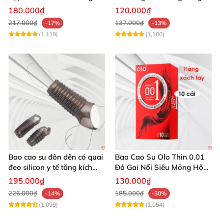
an toàn
phấn mượt 2 cái trong hộp
180.000₫
120.000₫
217.000₫
137.000₫
-17%
-13%
(1,119)
(1,100)
Bao cao su đôn dên có quai
Bao Cao Su Olo Thin 0.01
đeo silicon y tế tăng kích
Đỏ Gai Nổi Siêu Mỏng Hộp
thước kéo dài
10c
195.000₫
130.000₫
226.000₫
185.000₫
-14%
-30%
(1,099)
(1,054)