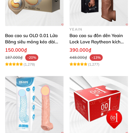
YEAIN
Bao cao su OLO 0.01 Lửa
Bao cao su đôn dên Yeain
Băng siêu mỏng kéo dài
Lock Love Raytheon kích
thời gian gân gai
thích cực mạnh
150.000₫
390.000₫
187.000₫
448.000₫
-20%
-13%
(1,278)
(1,277)