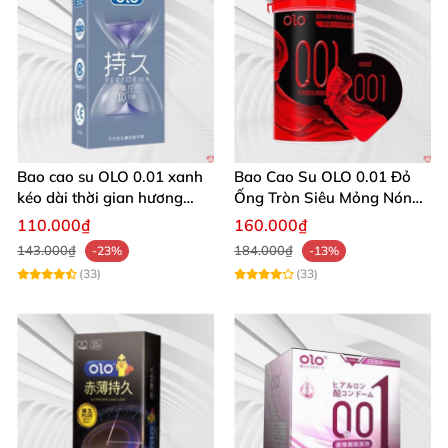
Bao cao su OLO 0.01 xanh
Bao Cao Su OLO 0.01 Đỏ
kéo dài thời gian hương
Ống Tròn Siêu Mỏng Nóng
vani mượt mà 10 cái
Ấm 10 Cái
110.000₫
160.000₫
143.000₫
184.000₫
-23%
-13%
(33)
(33)