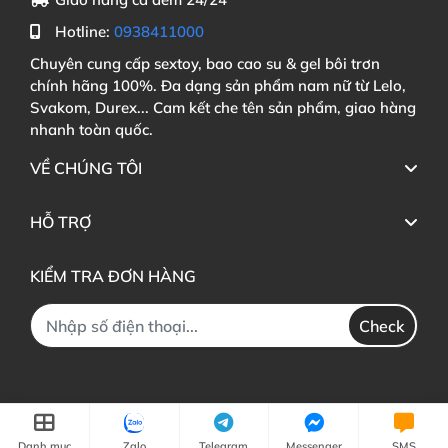
Hotline:
0938411000
Chuyên cung cấp sextoy, bao cao su & gel bôi trơn
chính hãng 100%. Đa dạng sản phẩm nam nữ từ Lelo,
Svakom, Durex... Cam kết che tên sản phẩm, giao hàng
nhanh toàn quốc.
VỀ CHÚNG TÔI
HỖ TRỢ
KIỂM TRA ĐƠN HÀNG
Check
Danh mục
Zalo
Telegram
Messenger
SMS