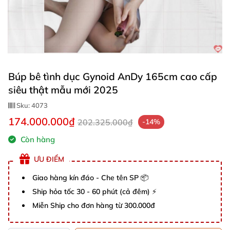
Búp bê tình dục Gynoid AnDy 165cm cao cấp
siêu thật mẫu mới 2025
Sku:
4073
174.000.000₫
202.325.000₫
-14%
Còn hàng
ƯU ĐIỂM
Giao hàng kín đáo - Che tên SP 📦
Ship hỏa tốc 30 - 60 phút (cả đêm) ⚡
Miễn Ship cho đơn hàng từ 300.000đ