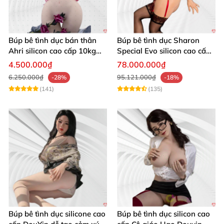
Liên hệ ngay
để nhận
ưu đãi
đặc biệt trong
hôm nay!
Búp bê tình dục bán thân
Búp bê tình dục Sharon
Búp bê Gynoid AnDy – Đẹp như thật
, cảm xúc như
Ahri silicon cao cấp 10kg
Special Evo silicon cao cấp
người.
chân thật giá rẻ hấp dẫn
nhập Mỹ chính hãng
4.500.000₫
78.000.000₫
6.250.000₫
95.121.000₫
-28%
-18%
(141)
(135)
Búp bê tình dục silicone cao
Búp bê tình dục silicon cao