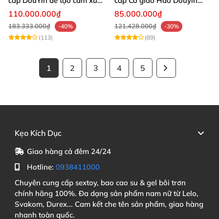
cấp DouYin dễ tạo cảm xúc
cấp Cô giáo Hao Douyin
thật
ngực khủng
110.000.000₫
85.000.000₫
183.333.000₫
121.428.000₫
-40%
-30%
(113)
(89)
1
2
3
4
5
Kẹo Kích Dục
Giao hàng cả đêm 24/24
Hotline:
0938411000
Chuyên cung cấp sextoy, bao cao su & gel bôi trơn
chính hãng 100%. Đa dạng sản phẩm nam nữ từ Lelo,
Svakom, Durex... Cam kết che tên sản phẩm, giao hàng
nhanh toàn quốc.