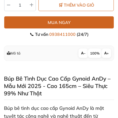
🛒 THÊM VÀO GIỎ
MUA NGAY
📞 Tư vấn
0938411000
(24/7)
Mô tả
−
100%
+
Búp Bê Tình Dục Cao Cấp Gynoid AnDy –
Mẫu Mới 2025 - Cao 165cm – Siêu Thực
99% Như Thật
Búp bê tình dục cao cấp Gynoid AnDy
là một
tuyệt tác công nghệ
và nghệ thuật đến từ