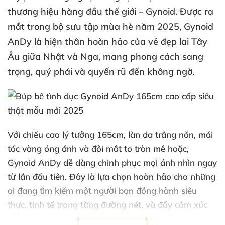
thương hiệu hàng đầu thế giới –
Gynoid
. Được ra
mắt trong bộ sưu tập mùa hè năm 2025,
Gynoid
AnDy
là hiện thân hoàn hảo
của vẻ đẹp lai Tây
Âu giữa Nhật
và Nga
, mang phong cách sang
trọng
, quý phái
và quyến rũ đến không ngờ.
Với chiều cao lý tưởng 165cm
, làn da trắng nõn
, mái
tóc vàng óng ánh
và đôi mắt to tròn mê hoặc
,
Gynoid AnDy dễ dàng chinh phục
mọi ánh nhìn ngay
từ lần đầu tiên
. Đây là lựa chọn hoàn hảo cho
những
ai đang tìm kiếm một người bạn đồng hành siêu
thực, tinh tế trong từng đường nét
, và đầy cảm xúc
chân thật.