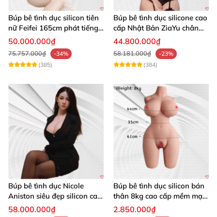
đạo ôm sát
và
rất kích thích.”
Búp bê tình dục silicon tiên
Búp bê tình dục silicone cao
nữ Feifei 165cm phát tiếng
cấp Nhật Bản ZiaYu chân
thật như người
thật mềm mại cho nam
50.000.000₫
44.800.000₫
75.757.000₫
58.181.000₫
-34%
-23%
11
. Đức H.
, Gia Lai:
(385)
(384)
“AnDy không chỉ giúp tôi giải tỏa nhu cầu
mà
còn giảm stress
, ngủ ngon hơn
. Một khoản
đầu tư đúng đắn.”
12
. Bảo L.
, Quảng Ngãi:
“Vệ sinh
rất tiện
, tháo lót âm đạo ra giặt
nhanh chóng
. Dễ bảo quản
, không có mùi
Búp bê tình dục Nicole
Búp bê tình dục silicon bán
Aniston siêu đẹp silicon cao
thân 8kg cao cấp mềm mại
nhựa như mấy mẫu rẻ tiền.”
cấp
tự nhiên
58.000.000₫
2.850.000₫