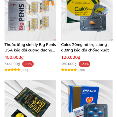
Thuốc tăng sinh lý Big Penis
Cales 20mg hỗ trợ cương
USA kéo dài cương dương
dương kéo dài chống xuất
chống xuất tinh sớm
tinh sớm thành phần
450.000₫
120.000₫
Tadalafil
646.000₫
150.000₫
-21%
-20%
(399)
(390)