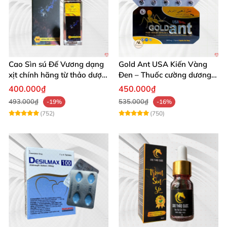
Cao Sìn sú Đế Vương dạng
Gold Ant USA Kiến Vàng
xịt chính hãng từ thảo dược
Đen – Thuốc cường dương
Ê Đê Việt Nam
tăng sinh lý nam mạnh
400.000₫
450.000₫
493.000₫
535.000₫
-19%
-16%
(752)
(750)