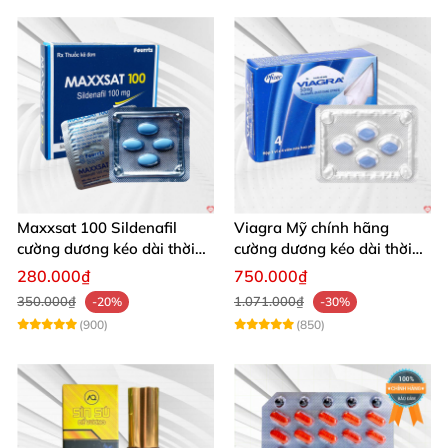
Maxxsat 100 Sildenafil
Viagra Mỹ chính hãng
cường dương kéo dài thời
cường dương kéo dài thời
gian cho nam
gian nhập khẩu
280.000₫
750.000₫
350.000₫
1.071.000₫
-20%
-30%
(900)
(850)