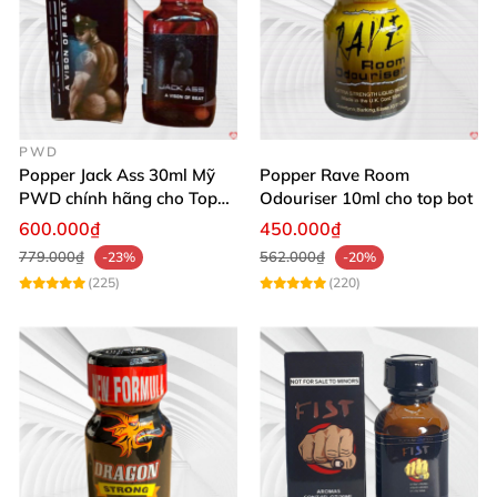
PWD
Popper Jack Ass 30ml Mỹ
Popper Rave Room
PWD chính hãng cho Top
Odouriser 10ml cho top bot
Bot
600.000₫
450.000₫
779.000₫
562.000₫
-23%
-20%
(225)
(220)