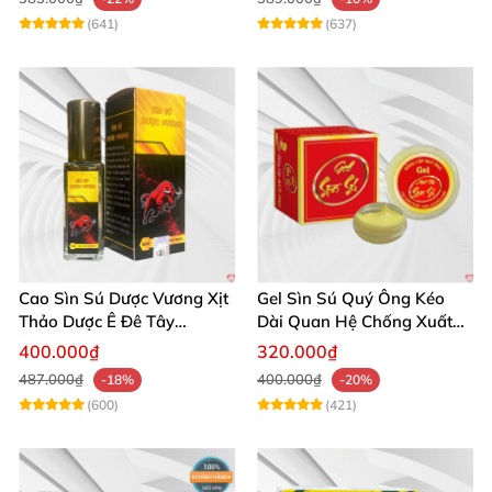
(641)
(637)
Cao Sìn Sú Dược Vương Xịt
Gel Sìn Sú Quý Ông Kéo
Thảo Dược Ê Đê Tây
Dài Quan Hệ Chống Xuất
Nguyên Hỗ Trợ Xuất Tinh
Tinh Sớm
400.000₫
320.000₫
Sớm
487.000₫
400.000₫
-18%
-20%
(600)
(421)