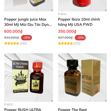
PWD
Popper Jungle Juice Max
Popper Ibiza 10ml chính
30ml Mỹ Mùi Dịu Tác Dụng
hãng Mỹ USA PWD
Nhanh Lâu Mê Mẩn
600.000₫
350.000₫
923.000₫
437.000₫
-35%
-20%
(232)
(231)
PWD
Popper RUSH ULTRA
Popper The Real