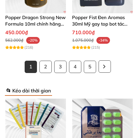
Popper Dragon Strong New
Popper Fist Đen Aromas
Formula 10ml chính hãng
30ml Mỹ gay top bot tác
Mỹ dành cho Top Bot
dụng mạnh
450.000₫
710.000₫
562.000₫
1.075.000₫
-20%
-34%
(216)
(215)
1
2
3
4
5
📂 Kéo dài thời gian