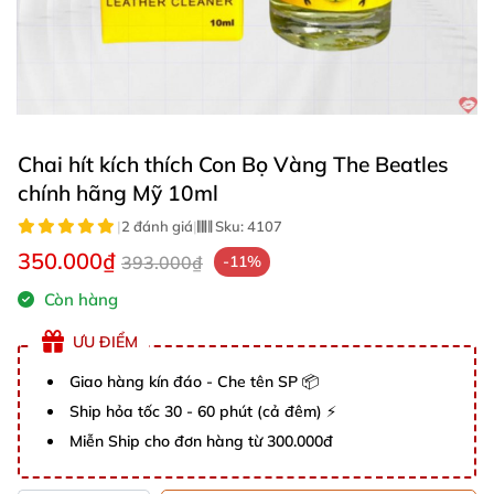
Chai hít kích thích Con Bọ Vàng The Beatles
chính hãng Mỹ 10ml
|
2 đánh giá
|
Sku:
4107
350.000₫
393.000₫
-11%
Còn hàng
ƯU ĐIỂM
Giao hàng kín đáo - Che tên SP 📦
Ship hỏa tốc 30 - 60 phút (cả đêm) ⚡
Miễn Ship cho đơn hàng từ 300.000đ