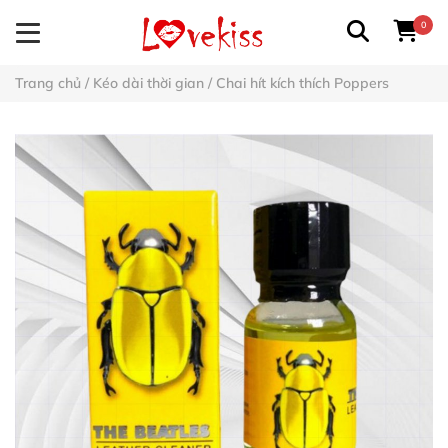
0
Trang chủ
/
Kéo dài thời gian
/
Chai hít kích thích Poppers