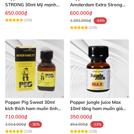
STRONG 30ml Mỹ mạnh
Amsterdam Extra Strong
nhất kích thích cực phê
30ml
650.000₫
600.000₫
(230)
1.291.000₫
-54%
(229)
Popper Pig Sweat 30ml
Popper Jungle Juice Max
kích thích ham muốn tình
10ml tăng ham muốn giảm
dục khoái cảm sâu cộng
đau quan hệ
710.000₫
350.000₫
đồng LGBT
1.014.000₫
454.000₫
-30%
-23%
(228)
(228)