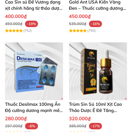
Cao Sìn sú Đế Vương dạng
Gold Ant USA Kiến Vàng
xịt chính hãng từ thảo dược
Đen – Thuốc cường dương
Ê Đê Việt Nam
tăng sinh lý nam mạnh
400.000₫
450.000₫
493.000₫
535.000₫
-19%
-16%
(752)
(750)
Thuốc Desilmax 100mg Ấn
Trùm Sìn Sú 10ml Xịt Cao
Độ cường dương mạnh mẽ
Thảo Dược Ê Đê Tăng
tăng sinh lý phái mạnh
Cường Sinh Lý
280.000₫
320.000₫
297.000₫
385.000₫
-6%
-17%