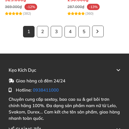
369.000₫
287.000₫
-12%
-13%
(382)
(360)
1
2
3
4
5
Kẹo Kích Dục
Giao hàng cả đêm 24/24
Hotline:
0938411000
Chuyên cung cấp sextoy, bao cao su & gel bôi trơn
chính hãng 100%. Đa dạng sản phẩm nam nữ từ Lelo,
Svakom, Durex... Cam kết che tên sản phẩm, giao hàng
nhanh toàn quốc.