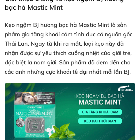
bạc hà Mastic Mint
Kẹo ngậm BJ hương bạc hà Mastic Mint
là sản
phẩm gia tăng khoái cảm tình dục có nguồn gốc
Thái Lan
. Ngay từ khi ra mắt
, loại kẹo này
đã
nhận
được sự yêu thích cuồng nhiệt
của giới trẻ
,
đặc biệt là nam giới
. Sản phẩm
đã đem đến cho
các anh
những cực khoái tê dại nhất mỗi lần BJ
.