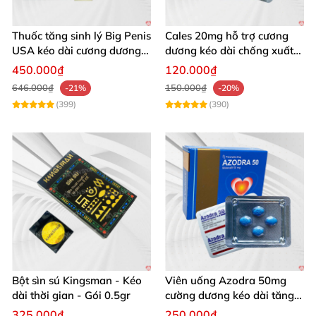
Thuốc tăng sinh lý Big Penis
Cales 20mg hỗ trợ cương
USA kéo dài cương dương
dương kéo dài chống xuất
chống xuất tinh sớm
tinh sớm thành phần
450.000₫
120.000₫
Tadalafil
646.000₫
150.000₫
-21%
-20%
(399)
(390)
Bột sìn sú Kingsman - Kéo
Viên uống Azodra 50mg
dài thời gian - Gói 0.5gr
cường dương kéo dài tăng
sinh lý nam
325.000₫
250.000₫