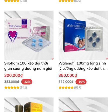
(748)
(699)
Siloflam 100 kéo dài thời
Walenafil 100mg tăng sinh
gian cương dương nam giới
lý cường dương kéo dài thời
gian
300.000₫
350.000₫
383.000₫
389.000₫
-22%
-10%
(641)
(637)