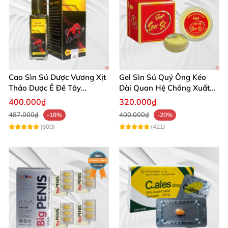
Cao Sìn Sú Dược Vương Xịt
Gel Sìn Sú Quý Ông Kéo
Thảo Dược Ê Đê Tây
Dài Quan Hệ Chống Xuất
Nguyên Hỗ Trợ Xuất Tinh
Tinh Sớm
400.000₫
320.000₫
Sớm
487.000₫
400.000₫
-18%
-20%
(600)
(421)