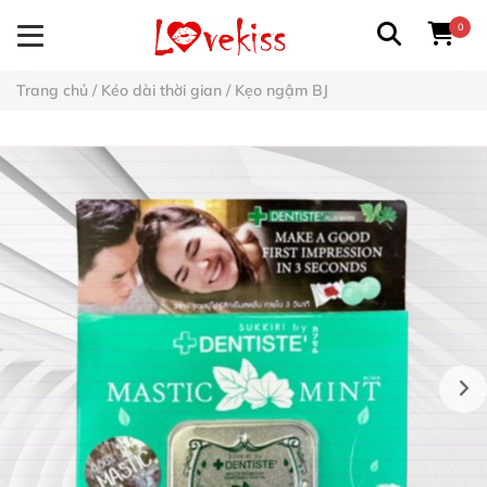
0
Trang chủ
/
Kéo dài thời gian
/
Kẹo ngậm BJ