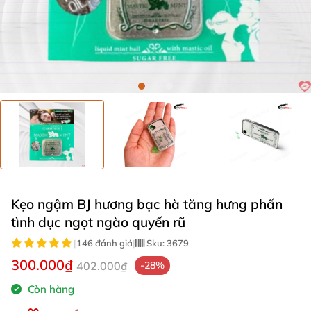
Kẹo ngậm BJ hương bạc hà tăng hưng phấn
tình dục ngọt ngào quyến rũ
|
146 đánh giá
|
Sku:
3679
300.000₫
402.000₫
-28%
Còn hàng