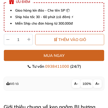
ƯU ĐIỂM
Giao hàng kín đáo - Che tên SP 📦
Ship hỏa tốc 30 - 60 phút (cả đêm) ⚡
Miễn Ship cho đơn hàng từ 300.000đ
🛒 THÊM VÀO GIỎ
MUA NGAY
📞 Tư vấn
0938411000
(24/7)
Mô tả
−
100%
+
Giới thiệu chung về kẹo ngậm BJ hương