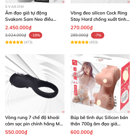
SVAKOM
Người dùng cá nhân muốn trải nghiệm thủ dâm
Âm đạo giả tự động
Vòng đeo silicon Cock Ring
chân thực hơn
Svakom Sam Neo điều
Stay Hard chống xuất tinh
khiển app webcam cao cấp
sớm
2.450.000₫
270.000₫
3.024.000₫
289.000₫
-19%
-7%
(473)
(453)
Ưu điểm khi sử dụng:
Tăng sự tự tin trong biểu diễn
hoặc hóa trang
Tạo cảm giác ngực thật
, giúp giảm căng thẳng
tâm lý giới
Vòng rung 7 chế độ khoái
Búp bê tình dục Silicon bán
Tăng khoái cảm trong thủ dâm (
nếu dùng phiên
cảm sạc pin chính hãng Mỹ
thân 700g âm đạo giả
cực phê
nguyên khối giống thật
bản có âm đạo giả)
550.000₫
600.000₫