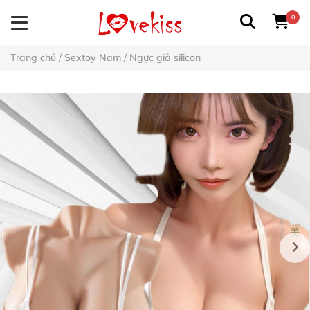
0
Trang chủ
/
Sextoy Nam
/
Ngực giả silicon