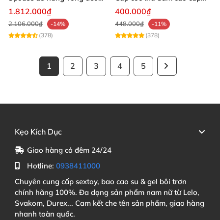
điều khiển qua app tiện lợi
nam giới
1.812.000₫
400.000₫
2.106.000₫
448.000₫
-14%
-11%
(378)
(378)
1
2
3
4
5
Kẹo Kích Dục
Giao hàng cả đêm 24/24
Hotline:
0938411000
Chuyên cung cấp sextoy, bao cao su & gel bôi trơn
chính hãng 100%. Đa dạng sản phẩm nam nữ từ Lelo,
Svakom, Durex... Cam kết che tên sản phẩm, giao hàng
nhanh toàn quốc.