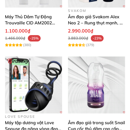
cấp
, thiết kế chân thực
và tính năng đa dạng
, sản
phẩm không chỉ mang lại cảm giác giống như thật
SVAKOM
Máy Thủ Dâm Tự Động
Âm đạo giả Svakom Alex
mà còn mở ra nhiều trải nghiệm mới mẻ cho người
Trouvaille CID AM2002
Neo 2 – Rung thụt mạnh, đa
dùng.
Mạnh Mẽ Dễ Lên Đỉnh
năng, cải tiến mới
1.100.000₫
2.990.000₫
1.466.000₫
3.883.000₫
-25%
-23%
(380)
(379)
LOVE SPOUSE
Máy tập dương vật Love
Âm đạo giả trong suốt Snail
Spouse đa năng vòng đeo
Cup cốc thủ dâm cao cấp