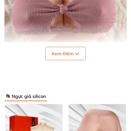
Xem thêm
Được sản xuất
bởi thương hiệu nổi tiếng Mizzzee
,
sản phẩm là sự kết hợp hoàn hảo giữa công nghệ
📂 Ngực giả silicon
vật liệu tiên tiến
và kỹ thuật chế tác đỉnh cao
, tái
hiện chân thực cảm giác
và hình dáng
của vòng một
gợi cảm
, đầy đặn như thật
. Đây là món đồ hóa trang
lý tưởng dành cho
cosplayer
, người biểu diễn
, người