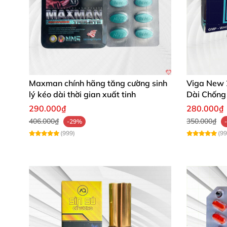
Maxman chính hãng tăng cường sinh
Viga New
lý kéo dài thời gian xuất tinh
Dài Chống
290.000₫
280.000₫
406.000₫
350.000₫
-29%
(999)
(99