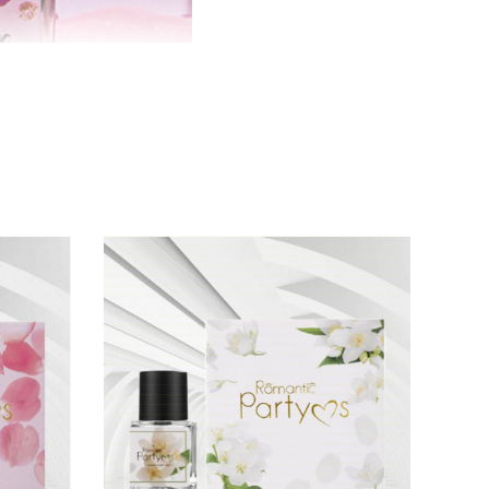
ed
mang đến sự
sexy – gợi cảm,
Pink
mang
ng nốt hương này
sẽ biến đổi theo thời gian
êu.
m
rất lâu cho người sử dụng
, khiến nữ giới luôn