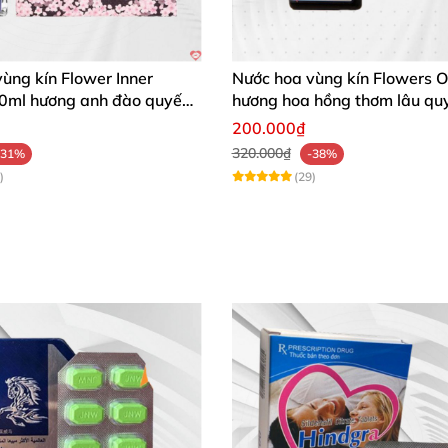
ùng kín Flower Inner
Nước hoa vùng kín Flowers O
0ml hương anh đào quyến
hương hoa hồng thơm lâu qu
200.000₫
320.000₫
-31%
-38%
)
(29)