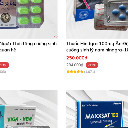
Ngựa Thái tăng cường sinh
Thuốc Hindgra 100mg Ấn Độ
 quan hệ
cường sinh lý nam hindgra-
xts cương dương
250.000₫
284.000₫
-13%
-12%
403)
(1,071)