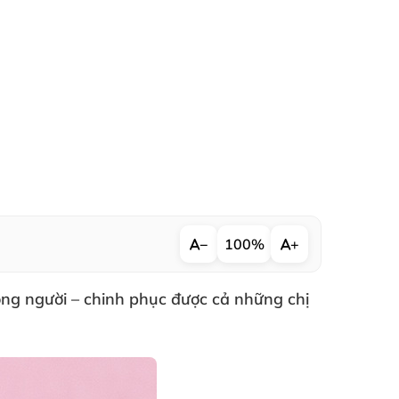
−
100%
+
òng người – chinh phục
được cả
những chị