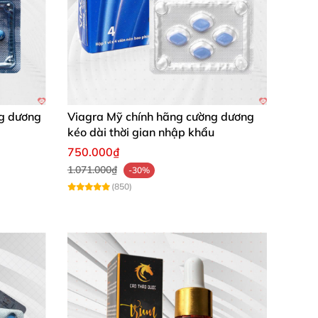
ng dương
Viagra Mỹ chính hãng cường dương
kéo dài thời gian nhập khẩu
750.000₫
1.071.000₫
-30%
(850)