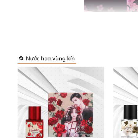
📂 Nước hoa vùng kín
Mỗi lọ nước hoa vùng kín Flower XO 10ml
đượ
đến sự
ngọt ngào - nồng ấm – quyến rũ
và
B
và độ ấm
của cơ thể người dùng
, mang đến
n
Một trong
những yếu tố giúp đánh giá chất 