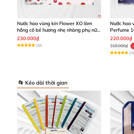
Nước hoa vùng kín Flower XO làm
Nước hoa v
hồng cô bé hương nhẹ nhàng phụ nữ
Perfume 1
yêu thích
rũ
230.000₫
220.000₫
(39)
318.000₫
(35
📂 Kéo dài thời gian