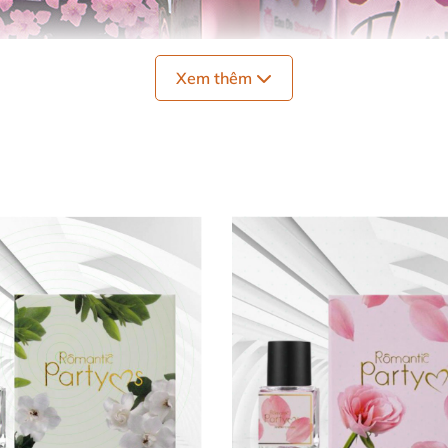
Xem thêm
c thiết kế
với 3 tầng hương
và có sự phân biệt rõ ràng:
R
lack
mang đến sự
mạnh mẽ - cuốn hút - phi giới tính
.
Nhữ
hững xúc cảm thăng hoa
, tăng hưng phấn cho
mọi cuộc y
lượng nước hoa Flower XO là khả năng lưu giữ hương thơ