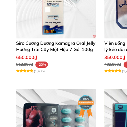
Siro Cường Dương Kamagra Oral Jelly
Viên uống 
Hương Trái Cây Một Hộp 7 Gói 100g
lý kéo dài
650.000₫
350.000₫
812.000₫
402.000₫
-20%
(1,405)
(1,