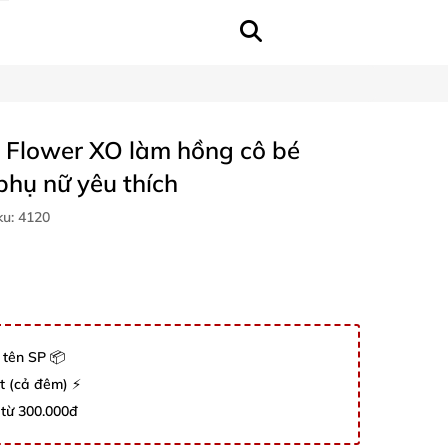
 Flower XO làm hồng cô bé
hụ nữ yêu thích
ku:
4120
 tên SP 📦
út (cả đêm) ⚡
 từ 300.000đ