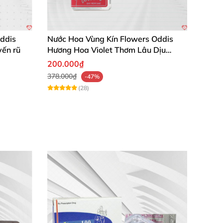
ddis
Nước Hoa Vùng Kín Flowers Oddis
yến rũ
Hương Hoa Violet Thơm Lâu Dịu
Dàng Quyến Rũ
200.000₫
378.000₫
-47%
(28)