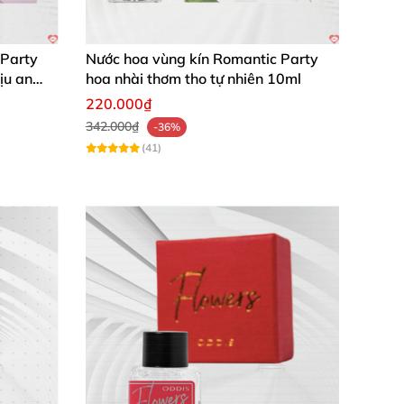
 Party
Nước hoa vùng kín Romantic Party
ịu an
hoa nhài thơm tho tự nhiên 10ml
220.000₫
342.000₫
-36%
(41)