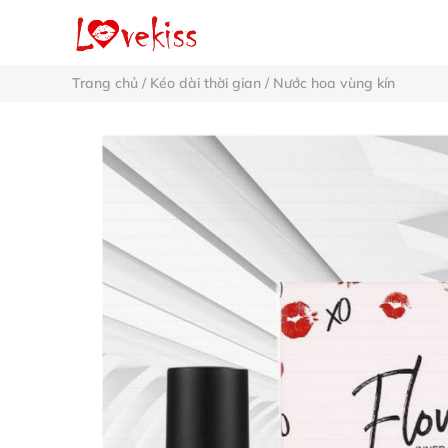
Trang chủ
/
Kéo dài thời gian
/
Nước hoa vùng kín