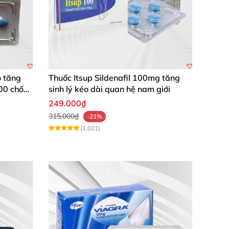
 tăng
Thuốc Itsup Sildenafil 100mg tăng
100 chống
sinh lý kéo dài quan hệ nam giới
249.000₫
315.000₫
-21%
(1,021)