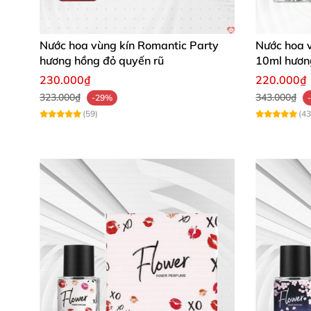
tự tin cả ngày dài.
Nước hoa vùng kín Romantic Party
Nước hoa 
hương hồng đỏ quyến rũ
10ml hương
230.000₫
220.000₫
323.000₫
343.000₫
-29%
(59)
(43