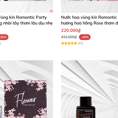
vùng kín Romantic Party
Nước hoa vùng kín Romantic
 nhài tây thơm lâu dịu nhẹ
hương hoa hồng Rose thơm d
toàn dễ dùng
220.000₫
431.000₫
-36%
-49%
)
(43)