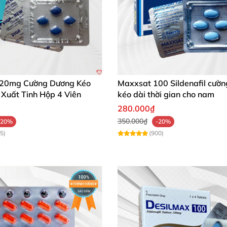
 20mg Cường Dương Kéo
Maxxsat 100 Sildenafil cườ
 Xuất Tinh Hộp 4 Viên
kéo dài thời gian cho nam
280.000₫
350.000₫
-20%
-20%
5)
(900)