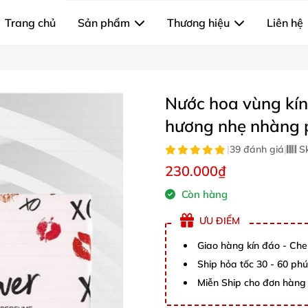
Trang chủ
Sản phẩm
Thương hiệu
Liên hệ
Nước hoa vùng kín
hương nhẹ nhàng p
|
39 đánh giá
|
S
230.000₫
Còn hàng
ƯU ĐIỂM
Giao hàng kín đáo - Che
Ship hỏa tốc 30 - 60 ph
Miễn Ship cho đơn hàng