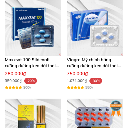
Maxxsat 100 Sildenafil
Viagra Mỹ chính hãng
cường dương kéo dài thời
cường dương kéo dài thời
gian cho nam
gian nhập khẩu
280.000₫
750.000₫
350.000₫
1.071.000₫
-20%
-30%
(900)
(850)