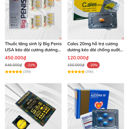
Thuốc tăng sinh lý Big Penis
Cales 20mg hỗ trợ cương
USA kéo dài cương dương
dương kéo dài chống xuất
chống xuất tinh sớm
tinh sớm thành phần
450.000₫
120.000₫
Tadalafil
646.000₫
150.000₫
-21%
-20%
(399)
(390)