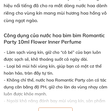
hiệu nổi tiếng
đã cho ra mắt dòng nước hoa dành
riêng cho vùng kín mang mùi hương hoa hồng vô
cùng ngọt ngào.
Công dụng
của nước hoa bim bim Romantic
Party 10ml Flower Inner Perfume
- Làm sạch vùng kín
, giữ cho “cô bé”
của bạn luôn
được sạch
sẽ
, khô thoáng suốt cả ngày dài.
- Loại bỏ mùi hôi vùng kín
, giúp bạn có một cơ thể
hoàn hảo
, tràn đầy tự tin.
- Không chỉ thế
, nước hoa Romantic Party còn có tác
dụng cân bằng độ PH
, giữ cho làn da vùng nhạy cảm
luôn
được khỏe mạnh.
- Ngoài khả năng đánh bay mùi vùng kín
, sản phẩm
này còn giúp ngăn ngừa nguy cơ viêm nhiễm phụ