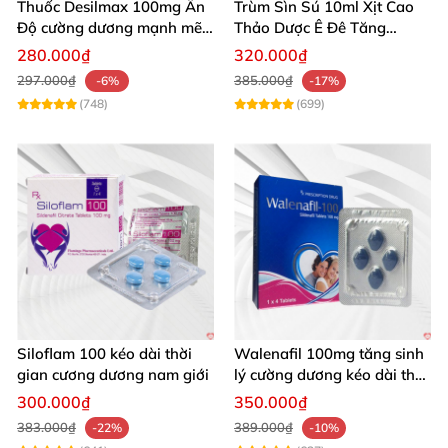
Thuốc Desilmax 100mg Ấn
Trùm Sìn Sú 10ml Xịt Cao
Độ cường dương mạnh mẽ
Thảo Dược Ê Đê Tăng
tăng sinh lý phái mạnh
Cường Sinh Lý
280.000₫
320.000₫
297.000₫
385.000₫
-6%
-17%
(748)
(699)
Siloflam 100 kéo dài thời
Walenafil 100mg tăng sinh
gian cương dương nam giới
lý cường dương kéo dài thời
gian
300.000₫
350.000₫
383.000₫
389.000₫
-22%
-10%