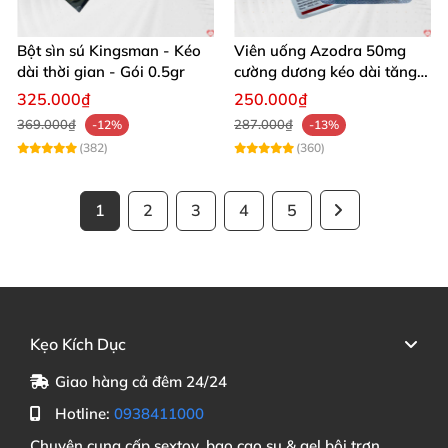
Bột sìn sú Kingsman - Kéo
Viên uống Azodra 50mg
dài thời gian - Gói 0.5gr
cường dương kéo dài tăng
sinh lý nam
325.000₫
250.000₫
369.000₫
287.000₫
-12%
-13%
(382)
(360)
1
2
3
4
5
Kẹo Kích Dục
Giao hàng cả đêm 24/24
Hotline:
0938411000
Chuyên cung cấp sextoy, bao cao su & gel bôi trơn