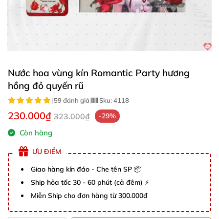
Nước hoa vùng kín Romantic Party hương
hồng đỏ quyến rũ
|
59 đánh giá
|
Sku:
4118
230.000₫
323.000₫
-29%
Còn hàng
ƯU ĐIỂM
Giao hàng kín đáo - Che tên SP 📦
Ship hỏa tốc 30 - 60 phút (cả đêm) ⚡
Miễn Ship cho đơn hàng từ 300.000đ