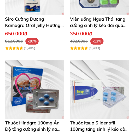
Siro Cường Dương
Viên uống Ngựa Thái tăng
Kamagra Oral Jelly Hương
cường sinh lý kéo dài quan
Trái Cây Một Hộp 7 Gói
hệ
650.000₫
350.000₫
100g
812.000₫
402.000₫
-20%
-13%
(1,405)
(1,403)
Thuốc Hindgra 100mg Ấn
Thuốc Itsup Sildenafil
Độ tăng cường sinh lý nam
100mg tăng sinh lý kéo dài