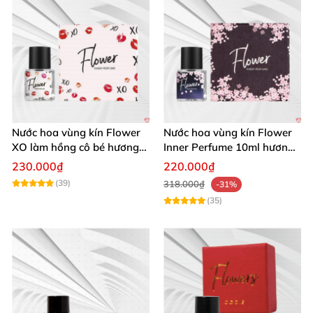
Nước hoa vùng kín Flower
Nước hoa vùng kín Flower
XO làm hồng cô bé hương
Inner Perfume 10ml hương
nhẹ nhàng phụ nữ yêu thích
anh đào quyến rũ
230.000₫
220.000₫
(39)
318.000₫
-31%
(35)