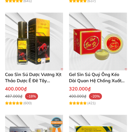
(641)
(637)
Cao Sìn Sú Dược Vương Xịt
Gel Sìn Sú Quý Ông Kéo
Thảo Dược Ê Đê Tây
Dài Quan Hệ Chống Xuất
Nguyên Hỗ Trợ Xuất Tinh
Tinh Sớm
400.000₫
320.000₫
Sớm
487.000₫
400.000₫
-18%
-20%
(600)
(421)