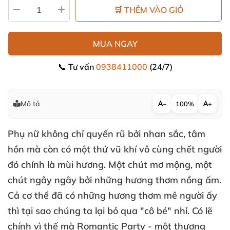
🛒 THÊM VÀO GIỎ
MUA NGAY
📞 Tư vấn
0938411000
(24/7)
Mô tả
−
100%
+
Phụ nữ không chỉ quyến rũ
bởi nhan sắc
, tâm
hồn
mà còn có một thứ vũ khí vô cùng chết người
đó chính là mùi hương
. Một chút mơ mộng
, một
chút ngây ngây
bởi
những hương thơm nồng ấm
.
Cả cơ thể
đã có
những hương thơm mê người ấy
thì tại sao chúng ta lại bỏ qua "cô bé" nhỉ
. Có lẽ
chính vì thế
mà Romantic Party - một thương