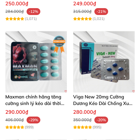
hindgra-100 chống xts
quan hệ nam giới
250.000₫
249.000₫
cương dương
284.000₫
315.000₫
-12%
-21%
(1,071)
(1,021)
Maxman chính hãng tăng
Viga New 20mg Cường
cường sinh lý kéo dài thời
Dương Kéo Dài Chống Xuất
gian xuất tinh
Tinh Hộp 4 Viên
290.000₫
280.000₫
406.000₫
350.000₫
-29%
-20%
(999)
(995)