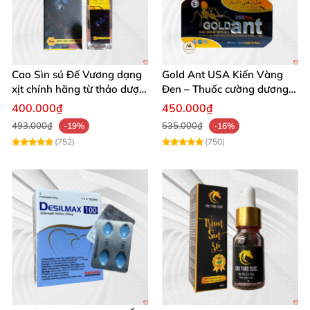
Cao Sìn sú Đế Vương dạng
Gold Ant USA Kiến Vàng
xịt chính hãng từ thảo dược
Đen – Thuốc cường dương
Ê Đê Việt Nam
tăng sinh lý nam mạnh
400.000₫
450.000₫
493.000₫
535.000₫
-19%
-16%
(752)
(750)