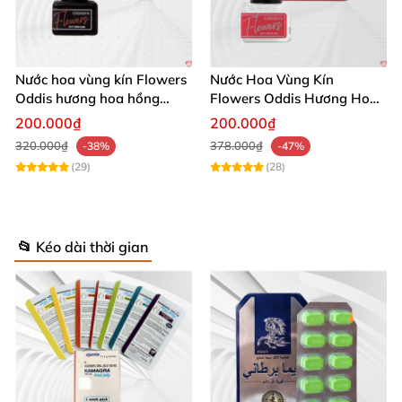
Nước hoa vùng kín Flowers
Nước Hoa Vùng Kín
Oddis hương hoa hồng
Flowers Oddis Hương Hoa
thơm lâu quyến rũ
Violet Thơm Lâu Dịu Dàng
200.000₫
200.000₫
Quyến Rũ
320.000₫
378.000₫
-38%
-47%
(29)
(28)
📂 Kéo dài thời gian