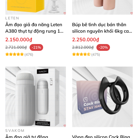
LETEN
Âm đạo giả đa năng Leten
Búp bê tình dục bán thân
A380 thụt tự động rung 10
silicon nguyên khối 6kg cao
chế độ
cấp giá rẻ
2.150.000₫
2.250.000₫
2.721.000₫
2.812.000₫
-21%
-20%
(476)
(475)
SVAKOM
Âm đạo giả tự động
Vòng đeo silicon Cock Ring