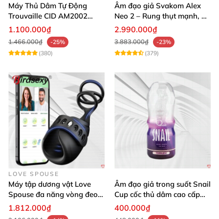
Máy Thủ Dâm Tự Động
Âm đạo giả Svakom Alex
Trouvaille CID AM2002
Neo 2 – Rung thụt mạnh, đa
Mạnh Mẽ Dễ Lên Đỉnh
năng, cải tiến mới
1.100.000₫
2.990.000₫
1.466.000₫
3.883.000₫
-25%
-23%
(380)
(379)
LOVE SPOUSE
Máy tập dương vật Love
Âm đạo giả trong suốt Snail
Spouse đa năng vòng đeo
Cup cốc thủ dâm cao cấp
điều khiển qua app tiện lợi
nam giới
1.812.000₫
400.000₫