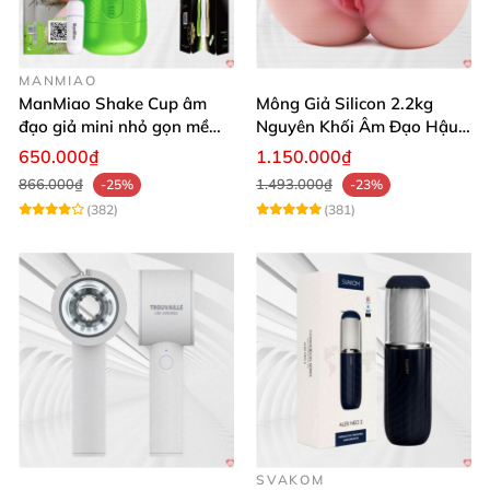
MANMIAO
ManMiao Shake Cup âm
Mông Giả Silicon 2.2kg
đạo giả mini nhỏ gọn mềm
Nguyên Khối Âm Đạo Hậu
mịn
Môn Siêu Thật
650.000₫
1.150.000₫
866.000₫
1.493.000₫
-25%
-23%
(382)
(381)
SVAKOM