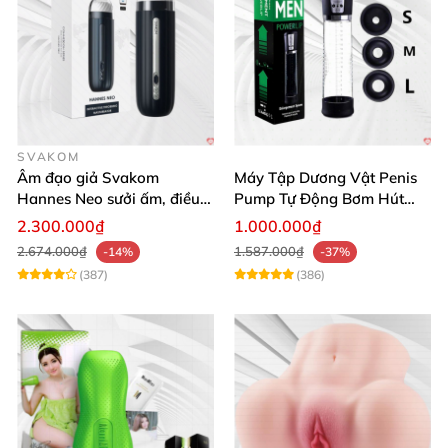
SVAKOM
Âm đạo giả Svakom
Máy Tập Dương Vật Penis
Hannes Neo sưởi ấm, điều
Pump Tự Động Bơm Hút
khiển app thông minh
Kích Thước Lớn
2.300.000₫
1.000.000₫
2.674.000₫
1.587.000₫
-14%
-37%
(387)
(386)