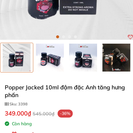
Popper Jacked 10ml đậm đặc Anh tăng hưng
phấn
Sku:
3398
349.000₫
545.000₫
-36%
Còn hàng