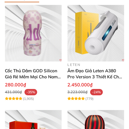
LETEN
Cốc Thủ Dâm GOD Silicon
Âm Đạo Giả Leten A380
Giá Rẻ Mềm Mại Cho Nam
Pro Version 3 Thiết Kế Chân
Giới
Thực
280.000₫
2.450.000₫
431.000₫
3.223.000₫
-35%
-24%
(1,905)
(779)