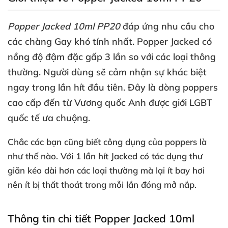
Popper Jacked 10ml PP20
đáp ứng nhu cầu cho
các chàng Gay khó tính nhất
. Popper Jacked có
nồng độ đậm đặc gấp 3 lần so
với
các loại thông
thường
. Người dùng
sẽ cảm nhận sự khác biệt
ngay trong lần hít đầu tiên
. Đây là dòng poppers
cao cấp đến từ Vương quốc Anh
được giới LGBT
quốc tế ưa chuộng.
Chắc
các bạn
cũng biết công dụng
của poppers là
như thế nào
. Với 1 lần hít Jacked có tác dụng thư
giãn kéo dài hơn
các loại thường
mà lại ít bay hơi
nên ít bị thất thoát trong mỗi lần đóng mở nắp.
Thông tin chi tiết Popper Jacked 10ml