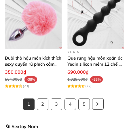
YEAIN
Đuôi thỏ hậu môn kích thích
Que rung hậu môn xoắn ốc
sexy quyến rũ phích cắm
Yeain silicon mềm 12 chế độ
kích thích
rung đa dạng
350.000₫
690.000₫
564.000₫
1.029.000₫
-38%
-33%
(73)
(72)
1
2
3
4
5
📂 Sextoy Nam