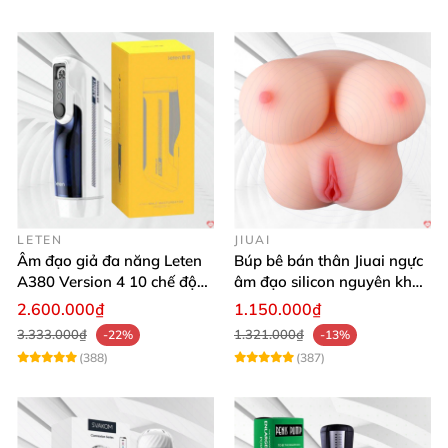
LETEN
JIUAI
Âm đạo giả đa năng Leten
Búp bê bán thân Jiuai ngực
A380 Version 4 10 chế độ
âm đạo silicon nguyên khối
bú mút sục
cao cấp
2.600.000₫
1.150.000₫
3.333.000₫
1.321.000₫
-22%
-13%
(388)
(387)