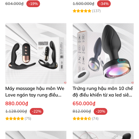
604.000₫
1.500.000₫
-19%
-34%
(137)
Máy massage hậu môn We
Trứng rung hậu môn 10 chế
Love ngón tay rung điều
độ điều khiển từ xa led siêu
khiển từ xa thoải mái cực
sướng
880.000₫
650.000₫
phê
1.128.000₫
812.000₫
-22%
-20%
(75)
(74)