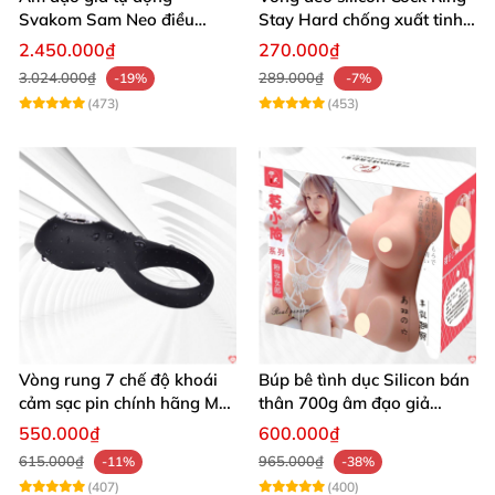
Svakom Sam Neo điều
Stay Hard chống xuất tinh
khiển app webcam cao cấp
sớm
2.450.000₫
270.000₫
3.024.000₫
289.000₫
-19%
-7%
(473)
(453)
Vòng rung 7 chế độ khoái
Búp bê tình dục Silicon bán
cảm sạc pin chính hãng Mỹ
thân 700g âm đạo giả
cực phê
nguyên khối giống thật
550.000₫
600.000₫
615.000₫
965.000₫
-11%
-38%
(407)
(400)