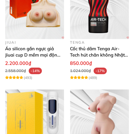
JIUAI
TENGA
Áo silicon gắn ngực giả
Cốc thủ dâm Tenga Air-
Jiuai cup D mềm mại độn
Tech hút chân không Nhật
ngực tự nhiên cho nam
Bản, silicone an toàn
2.200.000₫
850.000₫
2.558.000₫
1.024.000₫
-14%
-17%
(493)
(489)