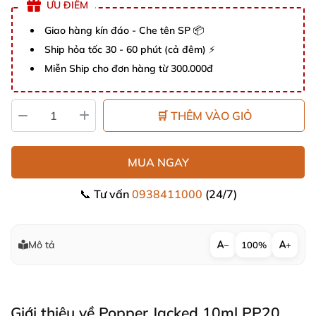
ƯU ĐIỂM
Giao hàng kín đáo - Che tên SP 📦
Ship hỏa tốc 30 - 60 phút (cả đêm) ⚡
Miễn Ship cho đơn hàng từ 300.000đ
🛒 THÊM VÀO GIỎ
MUA NGAY
📞 Tư vấn
0938411000
(24/7)
Mô tả
−
100%
+
Giới thiệu về Popper Jacked 10ml PP20