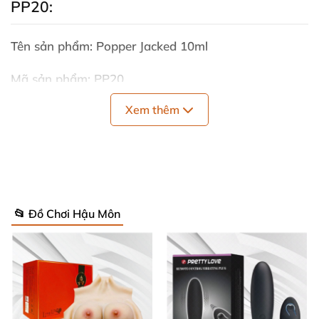
PP20:
Tên sản phẩm: Popper Jacked 10ml
Mã sản phẩm: PP20
Xem thêm
Tính năng: Tăng cường hưng phấn cho cuộc yêu
mãnh liệt.
Thể loại: Đồ chơi cho Gay.
Thể tích: 10ml.
📂 Đồ Chơi Hậu Môn
Thành phần: Isobutyl nitrite.
Nồng độ: Đậm đặc.
Xuất xứ: Anh Quốc.