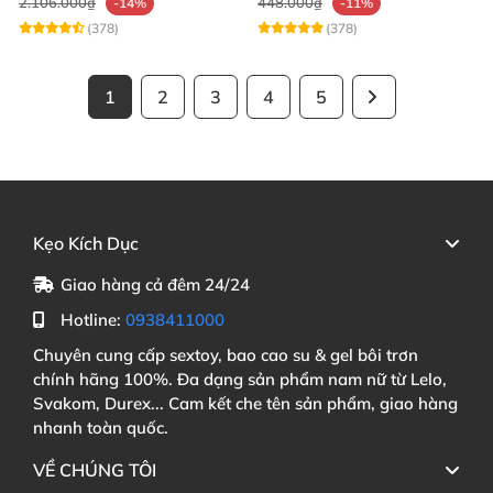
2.106.000₫
448.000₫
-14%
-11%
(378)
(378)
1
2
3
4
5
Kẹo Kích Dục
Giao hàng cả đêm 24/24
Hotline:
0938411000
Chuyên cung cấp sextoy, bao cao su & gel bôi trơn
chính hãng 100%. Đa dạng sản phẩm nam nữ từ Lelo,
Svakom, Durex... Cam kết che tên sản phẩm, giao hàng
nhanh toàn quốc.
VỀ CHÚNG TÔI