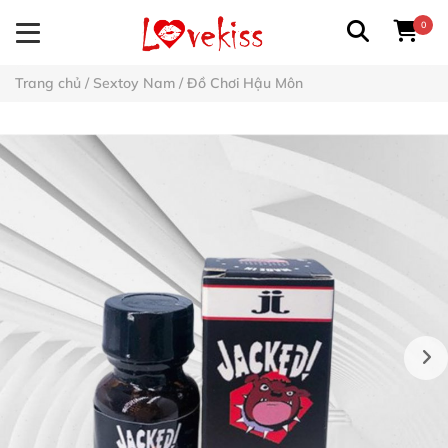
0
Trang chủ
/
Sextoy Nam
/
Đồ Chơi Hậu Môn